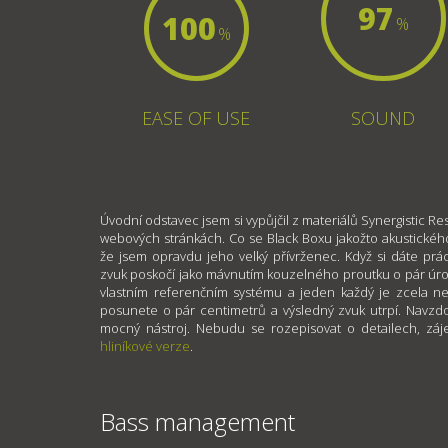
97
100
%
%
EASE OF USE
SOUND
Úvodní odstavec jsem si vypůjčil z materiálů Synergistic Re
webových stránkách. Co se Black Boxu jakožto akustickéh
že jsem opravdu jeho velký přívrženec. Když si dáte prá
zvuk poskočí jako mávnutím kouzelného proutku o pár úrovn
vlastním referenčním systému a jeden každý je zcela 
posunete o pár centimetrů a výsledný zvuk utrpí. Navzdo
mocný nástroj. Nebudu se rozepisovat o detailech, zá
hliníkové verze
.
Bass management