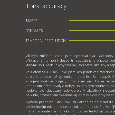
Tonal accuracy
TIMBRE
DYNAMICS
TEMPORAL RESOLUTION
Jak bylo zmíněno, zkusil jsem i postavit dva Black Bo
připravené na horní desce tři zapuštěná bronzová pou
kterými jsou Black Boxy vybavené, jsou ostré jako šípy a z
Ve zlatém věku Black Boxů jsem jich jeden čas měl doma 
ztrojení jednotek už vyzkoušel, nutno říci, že neúspěšn
zdvojení zvukově projeví, připadá mi, jako by se rez
jednotkami přetahovaly a nebyly úplně v synchronizaci, ta
nedokonale sfázovaný subwoofer. V akusticky neošet
nebude, protože tam to zamaskují odrazy a dva boxy na s
Výměna předního Black Boxu za Carbon se příliš nelišila
poslechovým místem. Více artikulace, tranzietně přesnější
méně rozvinuté harmonické. Hmota tam tentokrát zůstala, a