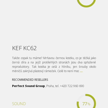
KEF KC62
Takže copak tu máme? Mrňavou černou kostku, co je těžká jako
černá díra a na jejíž protilehlých stranách jsou dva spřažené
reproduktory. Tak kostka je celá z hliníku, jen šrouby okolo
měničů zakrývá plastový rámeček. Celé to není moc
...
RECOMMENDED RESELLERS
Perfect Sound Group
, Praha, tel. +420 722 960 690
77
SOUND
%