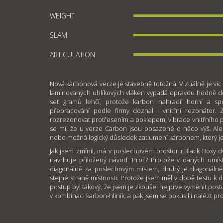
WEIGHT
SLAM
ARTICULATION
Nová karbonová verze je stavebně totožná. Vizuálně je víc
laminovaných uhlíkových vláken vypadá opravdu hodně do
set gramů lehčí, protože karbon nahradil horní a s
přepracování podle firmy doznal i vnitřní rezonátor.
rozrezonovat protřesením a poklepem, vibrace vnitřního prv
se mi, že u verze Carbon jsou posazené o něco výš. Ale
nebo možná logický důsledek zatlumení karbonem, který je 
Jak jsem zmínil, má v poslechovém prostoru Black Boxy dv
navrhuje přiložený návod. Proč? Protože v daných umístě
diagonálně za poslechovým místem, druhý je diagonáln
stejné straně místnosti. Protože jsem měl v době testu k 
postup byl takový, že jsem je zkoušel nejprve vyměnit post
v kombinaci karbon-hliník, a pak jsem se pokusil i nalézt p