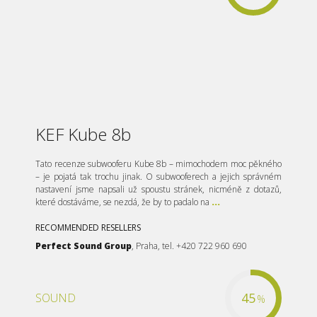
KEF Kube 8b
Tato recenze subwooferu Kube 8b – mimochodem moc pěkného
– je pojatá tak trochu jinak. O subwooferech a jejich správném
nastavení jsme napsali už spoustu stránek, nicméně z dotazů,
které dostáváme, se nezdá, že by to padalo na
...
RECOMMENDED RESELLERS
Perfect Sound Group
, Praha, tel. +420 722 960 690
45
SOUND
%