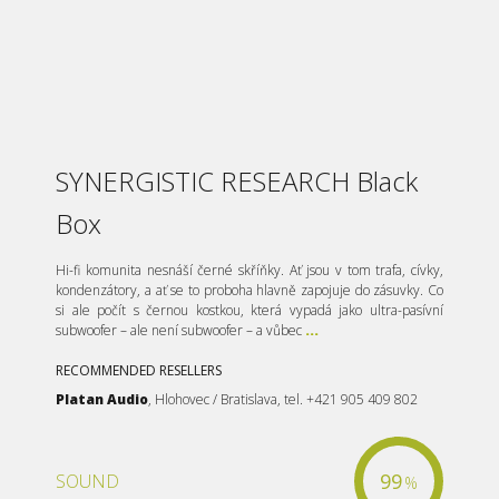
SYNERGISTIC RESEARCH Black
Box
Hi-fi komunita nesnáší černé skříňky. Ať jsou v tom trafa, cívky,
kondenzátory, a ať se to proboha hlavně zapojuje do zásuvky. Co
si ale počít s černou kostkou, která vypadá jako ultra-pasívní
subwoofer – ale není subwoofer – a vůbec
...
RECOMMENDED RESELLERS
Platan Audio
, Hlohovec / Bratislava, tel. +421 905 409 802
99
SOUND
%