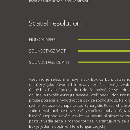
měla doznívání pod lepší kontrolou.
Spatial resolution
HOLOGRAPHY
SOUNDSTAGE WIDTH
SOUNDSTAGE DEPTH
Všechno je relativní a nový Black Box Carbon, vztaženo
dotažený, jako původní hliníková verze. Nicméně je zvuk
úplně bez Black Boxu. Je dost dobře možné, že se jedn
odlišně, a rovněž existují uživatelé, kteří nedají dopustit 
prostě potřeba si vyhodnotit a pak se rozhodnout. Na dr
rychle, protože to chápu tak, že Synergistic Research pův
zatím nenahradil, ale nové je vždy v očích mnoha lepší, ta
k mání. Neponoukávám vás ke skupování hliníkové verze
postavit vedle sebe a rozhodnout se. Garantuji vám, že 
Box je jeden z doplňků, které fungují vždycky.