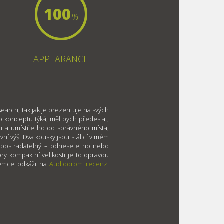
100
%
APPEARANCE
search, tak jak je prezentuje na svých
o konceptu týká, měl bych předeslat,
ci a umístíte ho do správného místa,
í výš. Dva kousky jsou stálicí v mém
nepostradatelný – odnesete ho nebo
ry kompaktní velikosti je to opravdu
jemce odkáži na
Audiodrom recenzi