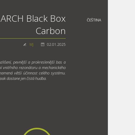
ARCH Black Box
ČEŠTINA
Carbon
MJ
02.01.2025
lišení, pevnější a prokreslenější bas a
ení vnitřního rezonátoru a mechanického
namená větší účinnost celého systému.
pak dostane jen čistá hudba.