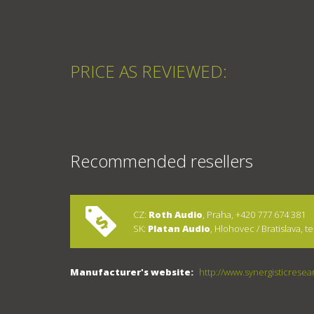
PRICE AS REVIEWED:
Recommended resellers
CZ:
Roth Audio
, Praha, +420 777 674 381
SK:
Platan Audio
, Hlohovec / Bratislava, t
Manufacturer's website:
http://www.synergisticrese