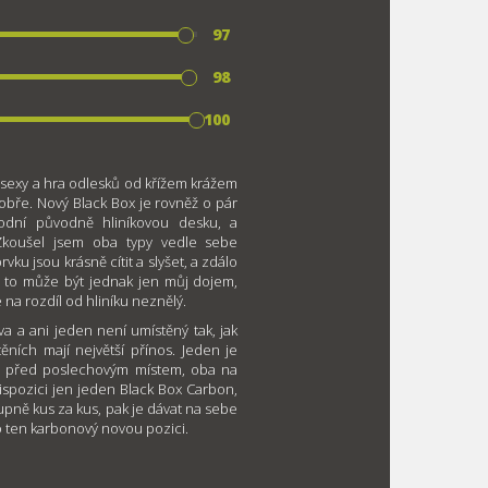
97
98
100
 sexy a hra odlesků od křížem krážem
bře. Nový Black Box je rovněž o pár
podní původně hliníkovou desku, a
 Zkoušel jsem oba typy vedle sebe
ku jsou krásně cítit a slyšet, a zdálo
 to může být jednak jen můj dojem,
na rozdíl od hliníku neznělý.
a a ani jeden není umístěný tak, jak
ních mají největší přínos. Jeden je
ě před poslechovým místem, oba na
dispozici jen jeden Black Box Carbon,
upně kus za kus, pak je dávat na sebe
ro ten karbonový novou pozici.