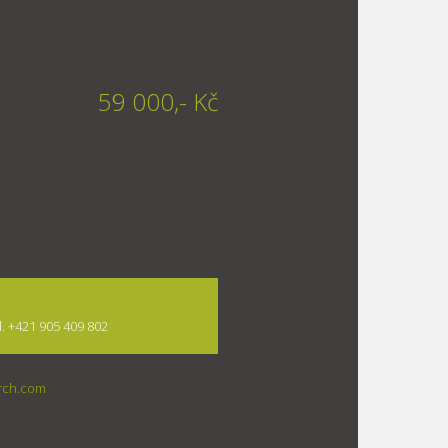
59 000,- Kč
el. +421 905 409 802
arch.com