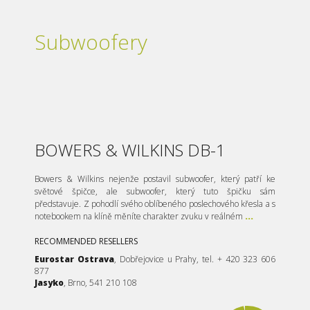
Subwoofery
BOWERS & WILKINS DB-1
Bowers & Wilkins nejenže postavil subwoofer, který patří ke
světové špičce, ale subwoofer, který tuto špičku sám
představuje. Z pohodlí svého oblíbeného poslechového křesla a s
notebookem na klíně měníte charakter zvuku v reálném
...
RECOMMENDED RESELLERS
Eurostar Ostrava
, Dobřejovice u Prahy, tel. + 420 323 606
877
Jasyko
, Brno, 541 210 108