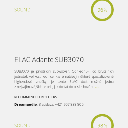
96
SOUND
%
ELAC Adante SUB3070
SUB3070 je prvotřídní subwoofer. Odhlédnu-li od brutálních
jednotek velikosti lednice, které nabízejí některé specializované
highendové značky, je tento ELAC dost možná jedna
z nejzajímavějších voleb, jak dostat do poslechového
...
RECOMMENDED RESELLERS
Dreamaudio
, Bratislava, +421 907 838 806
98
SOUND
%