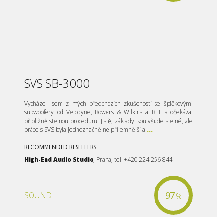
SVS SB-3000
Vycházel jsem z mých předchozích zkušeností se špičkovými
subwoofery od Velodyne, Bowers & Wilkins a REL a očekával
přibližně stejnou proceduru. Jistě, základy jsou všude stejné, ale
práce s SVS byla jednoznačně nejpříjemnější a
...
RECOMMENDED RESELLERS
High-End Audio Studio
, Praha, tel. +420 224 256 844
97
SOUND
%