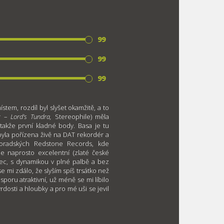
99
99
99
em, rozdíl byl slyšet okamžitě, a to
er –
Lord
’s Tundra,
Stereophile) měla
 takže první kladné body. Basa je tu
byla pořízena živě na DAT rekordér a
oradských Redstone Records, kde
e naprosto excelentní (zlaté české
bec, s dynamikou v plné palbě a bez
 mi zdálo, že slyším spíš trsátko než
poru atraktivní, už méně se mi líbilo
vrdosti a hloubky a pro mé uši se jevil