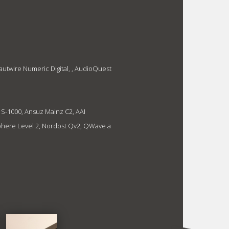
autwire Numeric Digital, , AudioQuest
 S-1000, Ansuz Mainz C2, AAI
phere Level 2, Nordost Qv2, QWave a