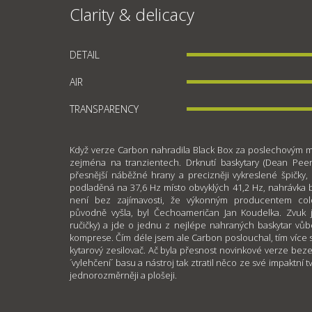
Clarity & delicacy
DETAIL
AIR
TRANSPARENCY
Když verze Carbon nahradila Black Box za poslechovým míst
zejména na tranzientech. Drknutí baskytary (Dean Pe
přesnější náběžné hrany a precizněji vykreslené špičky,
podladěná na 37,6 Hz místo obvyklých 41,2 Hz, nahrávka 
není bez zajímavosti, že výkonným producentem col
původně vyšla, byl Čechoameričan Jan Koudelka. Zvuk j
ručičky) a jde o jednu z nejlépe nahraných baskytar vů
komprese. Čím déle jsem ale Carbon poslouchal, tím více se
kytarový zesilovač. Ač byla přesnost novinkové verze bezes
´vylehčení´ basu a nástroj tak ztratil něco ze své impaktní t
jednorozměrněji a plošeji.