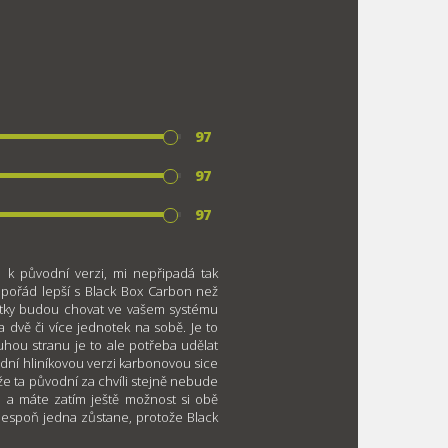
97
97
97
 k původní verzi, mi nepřipadá tak
 pořád lepší s Black Box Carbon než
otky budou chovat ve vašem systému
na dvě či více jednotek na sobě. Je to
uhou stranu je to ale potřeba udělat
odní hliníkovou verzi karbonovou sice
kže ta původní za chvíli stejně nebude
 a máte zatím ještě možnost si obě
alespoň jedna zůstane, protože Black