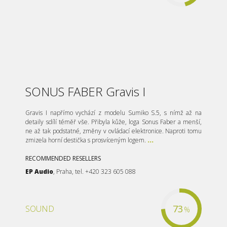
SONUS FABER Gravis I
Gravis I napřímo vychází z modelu Sumiko S.5, s nímž až na
detaily sdílí téměř vše. Přibyla kůže, loga Sonus Faber a menší,
ne až tak podstatné, změny v ovládací elektronice. Naproti tomu
zmizela horní destička s prosvíceným logem.
...
RECOMMENDED RESELLERS
EP Audio
, Praha, tel. +420 323 605 088
73
SOUND
%