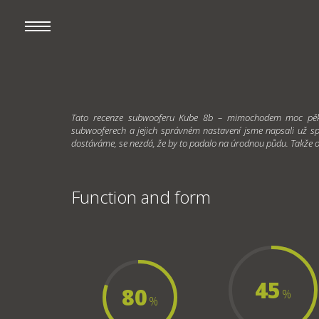
Tato recenze subwooferu Kube 8b – mimochodem moc pěkné
subwooferech a jejich správném nastavení jsme napsali už sp
dostáváme, se nezdá, že by to padalo na úrodnou půdu. Takže o
Function and form
45
80
%
%