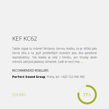
KEF KC62
Takže copak tu máme? Mrňavou černou kostku, co je těžká jako
černá díra a na jejíž protilehlých stranách jsou dva spřažené
reproduktory. Tak kostka je celá z hliníku, jen šrouby okolo
měničů zakrývá plastový rámeček. Celé to není moc
...
RECOMMENDED RESELLERS
Perfect Sound Group
, Praha, tel. +420 722 960 690
77
SOUND
%