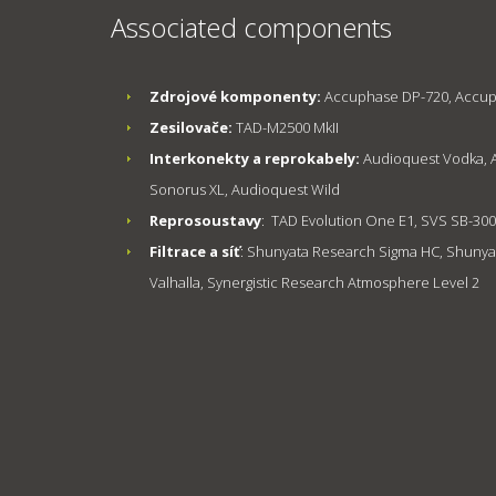
Associated components
Zdrojové komponenty:
Accuphase DP-720, Accu
Zesilovače:
TAD-M2500 MkII
Interkonekty a reprokabely:
Audioquest Vodka, 
Sonorus XL, Audioquest Wild
Reprosoustavy
: TAD Evolution One E1, SVS SB-30
Filtrace a síť
: Shunyata Research Sigma HC, Shunya
Valhalla, Synergistic Research Atmosphere Level 2