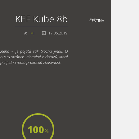
KEF Kube 8b
ČEŠTINA
MJ
17.05.2019
ho – je pojatá tak trochu jinak. O
oustu stránek, nicméně z dotazů, které
pět jedna malá praktická zkušenost.
100
%