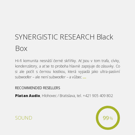
SYNERGISTIC RESEARCH Black
Box
Hi-fi komunita nesnáší černé skříňky. Ať jsou v tom trafa, cívky,
kondenzátory, a ať se to proboha hlavně zapojuje do zásuvky. Co
si ale počít s černou kostkou, která vypadá jako ultra-pasívní
subwoofer – ale není subwoofer – a vůbec
...
RECOMMENDED RESELLERS
Platan Audio
, Hlohovec / Bratislava, tel. +421 905 409 802
99
SOUND
%