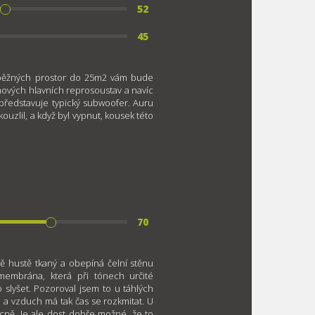
52
45
o běžných prostor do 25m2 vám bude
ových hlavních reprosoustav a navíc
ředstavuje typický subwoofer. Auru
ouzlil, a když byl vypnut, kousek této
70
ě hustě tkaný a obepíná čelní stěnu
membrána, která při tónech určité
 slyšet. Pozoroval jsem to u táhlých
 a vzduch má tak čas se rozkmitat. U
zácně. Je ale dost dobře možné, že to