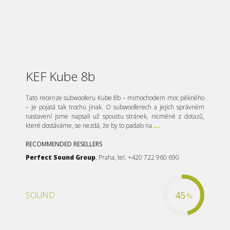
KEF Kube 8b
Tato recenze subwooferu Kube 8b – mimochodem moc pěkného
– je pojatá tak trochu jinak. O subwooferech a jejich správném
nastavení jsme napsali už spoustu stránek, nicméně z dotazů,
které dostáváme, se nezdá, že by to padalo na
...
RECOMMENDED RESELLERS
Perfect Sound Group
, Praha, tel. +420 722 960 690
45
SOUND
%