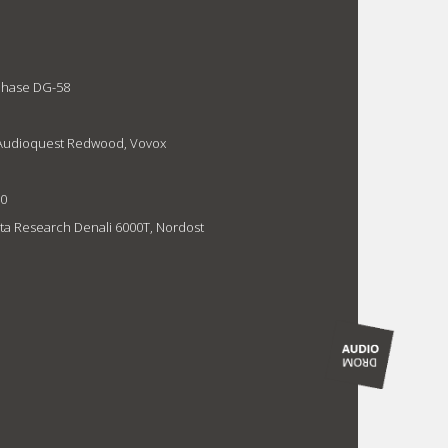
phase DG-58
Audioquest Redwood, Vovox
00
ta Research Denali 6000T, Nordost