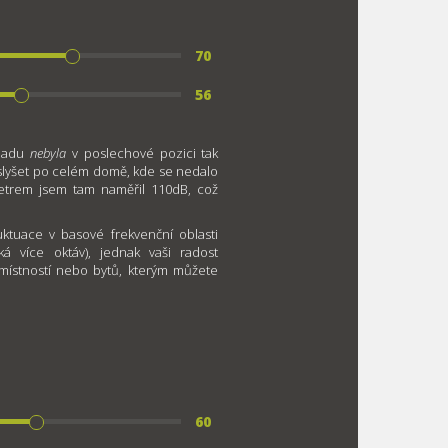
70
56
opadu
nebyla
v poslechové pozici tak
ě slyšet po celém domě, kde se nedalo
metrem jsem tam naměřil 110dB, což
ktuace v basové frekvenční oblasti
á více oktáv), jednak vaši radost
 místností nebo bytů, kterým můžete
60