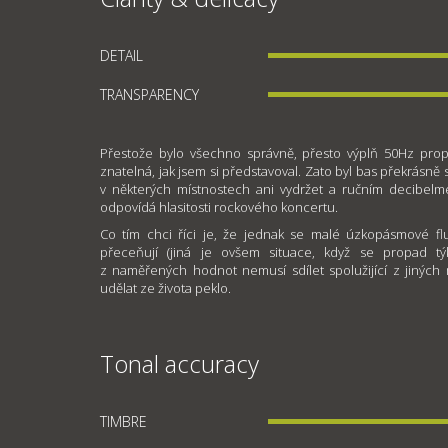
DETAIL
TRANSPARENCY
Přestože bylo všechno správně, přesto výplň 50Hz pr
znatelná, jak jsem si představoval. Zato byl bas překrásn
v některých místnostech ani vydržet a ručním decibel
odpovídá hlasitosti rockového koncertu.
Co tím chci říci je, že jednak se malé úzkopásmové flu
přeceňují (jiná je ovšem situace, když se propad týk
z naměřených hodnot nemusí sdílet spolužijící z jiných
udělat ze života peklo.
Tonal accuracy
TIMBRE