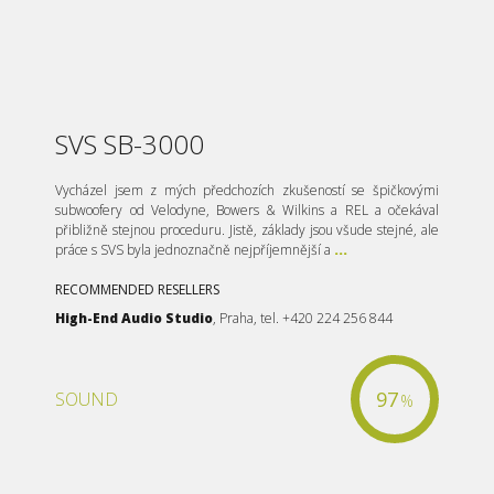
SVS SB-3000
Vycházel jsem z mých předchozích zkušeností se špičkovými
subwoofery od Velodyne, Bowers & Wilkins a REL a očekával
přibližně stejnou proceduru. Jistě, základy jsou všude stejné, ale
práce s SVS byla jednoznačně nejpříjemnější a
...
RECOMMENDED RESELLERS
High-End Audio Studio
, Praha, tel. +420 224 256 844
97
SOUND
%