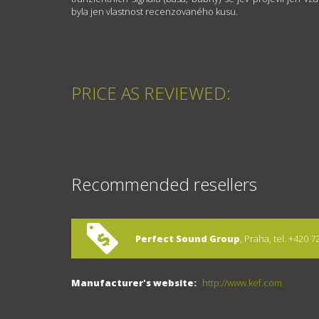
byla jen vlastnost recenzovaného kusu.
PRICE AS REVIEWED:
Recommended resellers
Perfect Sound Group
, Praha, tel. +420 
Manufacturer's website:
http://www.kef.com