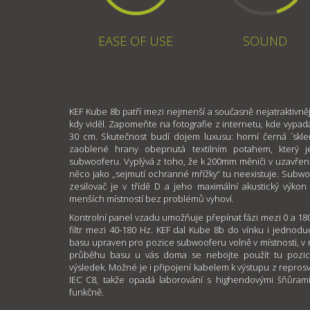
EASE OF USE
SOUND
KEF Kube 8b patří mezi nejmenší a současně nejatraktivn
kdy viděl. Zapomeňte na fotografie z internetu, kde vypad
30 cm. Skutečnost budí dojem luxusu: horní černá ´skle
zaoblené hrany obepnutá textilním potahem, který 
subwooferu. Vyplývá z toho, že k 200mm měniči v uzavřen
něco jako „sejmutí ochranné mřížky“ tu neexistuje. Subwoo
zesilovač je v třídě D a jeho maximální akustický výkon
menších místností bez problémů vyhoví.
Kontrolní panel vzadu umožňuje přepínat fázi mezi 0 a 180°,
filtr mezi 40-180 Hz. KEF dal Kube 8b do vínku i jednod
basu upraven pro pozice subwooferu volně v místnosti, v r
průběhu basu u vás doma se nebojte použít tu pozici
výsledek. Možné je i připojení kabelem k výstupu z reprosvo
IEC C8, takže opadá laborování s highendovými šňůrami
funkčně.