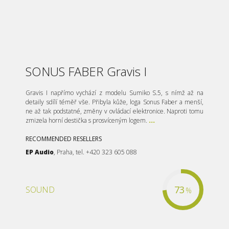
SONUS FABER Gravis I
Gravis I napřímo vychází z modelu Sumiko S.5, s nímž až na
detaily sdílí téměř vše. Přibyla kůže, loga Sonus Faber a menší,
ne až tak podstatné, změny v ovládací elektronice. Naproti tomu
zmizela horní destička s prosvíceným logem.
...
RECOMMENDED RESELLERS
EP Audio
, Praha, tel. +420 323 605 088
73
SOUND
%