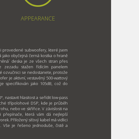
APPEARANCE
ěji provedené subwoofery, které jsem
á jako obyčejná černá kostka o hraně
něná´ deska je ze všech stran přes
je zezadu stažen řídícím panelem
é ozvučnici se nedostanete, protože
fer je aktivní, vestavěný 500-wattový
 je specifikován jako 105dB, což do
 nastavit hlasitost a seřídit low-pass
uché třípolohové DSP, kde je průběh
ohu, nebo ve skříňce. V závislosti na
 přepínače, která vám dá nejlepší
rek. Přiložený síťový kabel má vidlici
. Vše je řešeno jednoduše, čistě a