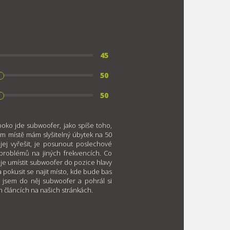
45
50
50
boko jde subwoofer, jako spíše toho,
ém místě mám slyšitelný úbytek na 50
jej vyřešit, je posunout poslechové
 problémů na jiných frekvencích. Co
 je umístit subwoofer do pozice hlavy
a pokusit se najit místo, kde bude bas
il jsem do něj subwoofer a pohrál si
h článcích na našich stránkách.