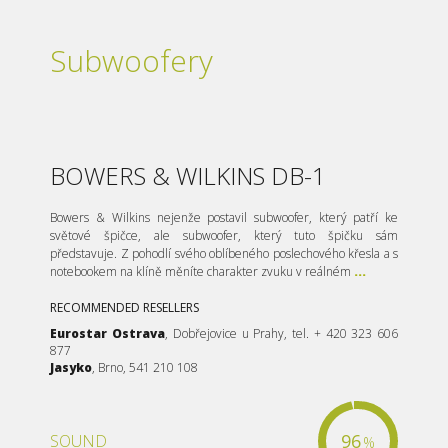
Subwoofery
BOWERS & WILKINS DB-1
Bowers & Wilkins nejenže postavil subwoofer, který patří ke
světové špičce, ale subwoofer, který tuto špičku sám
představuje. Z pohodlí svého oblíbeného poslechového křesla a s
notebookem na klíně měníte charakter zvuku v reálném
...
RECOMMENDED RESELLERS
Eurostar Ostrava
, Dobřejovice u Prahy, tel. + 420 323 606
877
Jasyko
, Brno, 541 210 108
96
SOUND
%