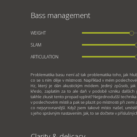
Bass management
WEIGHT
SLAM
ARTICULATION
Problematika basu není až tak problematika toho, jak hlu
co se s ním děje v místnosti. Například v mém poslechov
Hz, který je dán akustickým módem. Jediný způsob, jak 
křeslo, zaplatím za to ale daň v podobě vzniku dalších
takhle zkusit tento propad vyplnit? Nejjednodušší technika
v poslechovém místě a pak se plazit po místnosti při zemi 
co nejvyrovnanější. Když jsem takové místo našel, umíst
s jeho správným nastavením. Jak, to se dočtete v příslušnýc
Clarity & delicacy