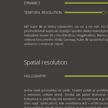
DYNAMICS
TEMPORAL RESOLUTION
KEF Kube 8b je dobrý subwoofer, nic víc a nic míň. D
plnohodnotně suplovat chybějící spodní oktávy maloobjem
nebudete muset žít s nevzhlednou megakostkou, kterou p
velikosti koncertního křídla Steinway Kube 8b spolehlivě vyk
ambienci z místnosti zmizel.
Spatial resolution
HOLOGRAPHY
Jedna malá poznámka na závěr. Textilní potah je poměrn
s měničem celkem těsně. Vzniká tak jakási druhotná 
frekvence a amplitudy má tendenci se rozvibrovat a je to
tónů např. syntezátorů, kde membrána drží v určité pozici
tranzientních signálů (basa, bubny) se jev projevil jen v