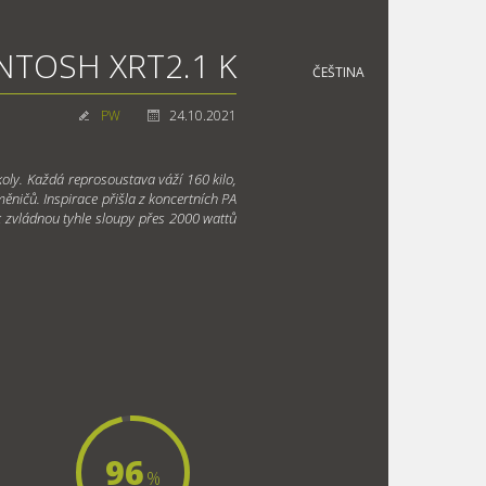
NTOSH XRT2.1 K
ČEŠTINA
PW
24.10.2021
oly. Každá reprosoustava váží 160 kilo,
měničů. Inspirace přišla z koncertních PA
ek zvládnou tyhle sloupy přes 2000 wattů
96
%