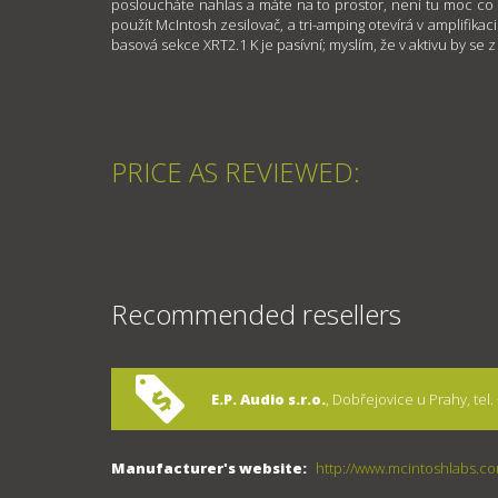
posloucháte nahlas a máte na to prostor, není tu moc co 
použít McIntosh zesilovač, a tri-amping otevírá v amplifika
basová sekce XRT2.1 K je pasívní; myslím, že v aktivu by se z 
PRICE AS REVIEWED:
Recommended resellers
E.P. Audio s.r.o.
, Dobřejovice u Prahy, tel.
Manufacturer's website:
http://www.mcintoshlabs.c