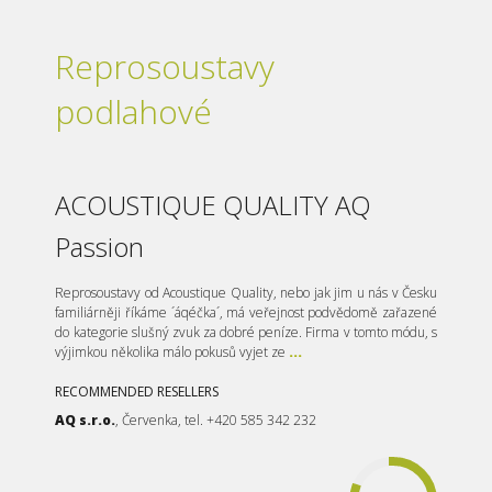
Reprosoustavy
podlahové
ACOUSTIQUE QUALITY AQ
Passion
Reprosoustavy od Acoustique Quality, nebo jak jim u nás v Česku
familiárněji říkáme ´áqéčka´, má veřejnost podvědomě zařazené
do kategorie slušný zvuk za dobré peníze. Firma v tomto módu, s
výjimkou několika málo pokusů vyjet ze
...
RECOMMENDED RESELLERS
AQ s.r.o.
, Červenka, tel. +420 585 342 232