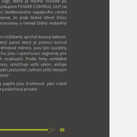
 logo, které je možné rozsvítit po
se výstupem POWER CONTROL OUT na
ocí dedikovaného napájecího centra
enat, že jinak žádné síťové šňůry
prosoustavy a nemají žádný vestavěný
i nožičkami) spočívá basový kabinet.
tný panel, který je pomocí konzol
středové měniče, jsou tyto vyústěny
chu jsou i upevňovací segmenty pro
 zesilovačů. Podle firmy vertikálně
razy, umožňuje vyšší výkon, snižuje
sedící posluchači zahlceni příliš hlasitým
osti.“
a papíře jsou 8-ohmové. Jako cokoli
t poslechový prostor.
95