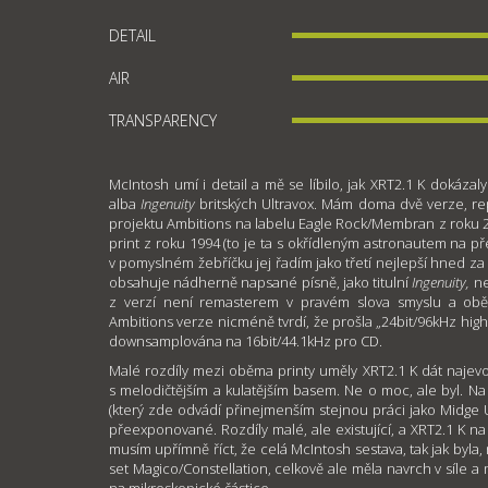
DETAIL
AIR
TRANSPARENCY
McIntosh umí i detail a mě se líbilo, jak XRT2.1 K dokáza
alba
Ingenuity
britských Ultravox. Mám doma dvě verze, repr
projektu Ambitions na labelu Eagle Rock/Membran z roku 2
print z roku 1994 (to je ta s okřídleným astronautem na 
v pomyslném žebříčku jej řadím jako třetí nejlepší hned za 
obsahuje nádherně napsané písně, jako titulní
Ingenuity,
n
z verzí není remasterem v pravém slova smyslu a obě
Ambitions verze nicméně tvrdí, že prošla „24bit/96kHz hig
downsamplována na 16bit/44.1kHz pro CD.
Malé rozdíly mezi oběma printy uměly XRT2.1 K dát najevo. Or
s melodičtějším a kulatějším basem. Ne o moc, ale byl. Na
(který zde odvádí přinejmenším stejnou práci jako Midge U
přeexponované. Rozdíly malé, ale existující, a XRT2.1 K n
musím upřímně říct, že celá McIntosh sestava, tak jak byla, 
set Magico/Constellation, celkově ale měla navrch v síle 