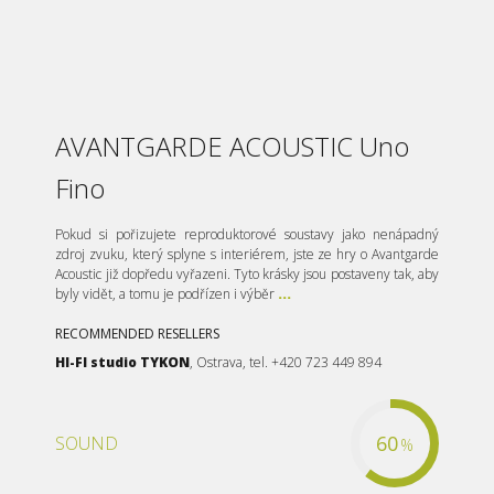
AVANTGARDE ACOUSTIC Uno
Fino
Pokud si pořizujete reproduktorové soustavy jako nenápadný
zdroj zvuku, který splyne s interiérem, jste ze hry o Avantgarde
Acoustic již dopředu vyřazeni. Tyto krásky jsou postaveny tak, aby
byly vidět, a tomu je podřízen i výběr
...
RECOMMENDED RESELLERS
HI-FI studio TYKON
, Ostrava, tel. +420 723 449 894
60
SOUND
%