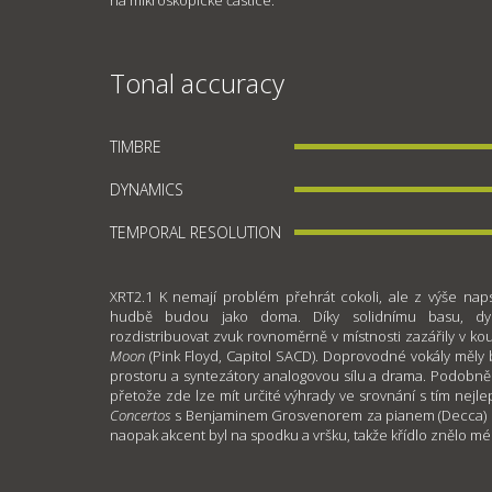
na mikroskopické částice.
Tonal accuracy
TIMBRE
DYNAMICS
TEMPORAL RESOLUTION
XRT2.1 K nemají problém přehrát cokoli, ale z výše nap
hudbě budou jako doma. Díky solidnímu basu, d
rozdistribuovat zvuk rovnoměrně v místnosti zazářily v ko
Moon
(Pink Floyd, Capitol SACD). Doprovodné vokály mě
prostoru a syntezátory analogovou sílu a drama. Podobně 
přetože zde lze mít určité výhrady ve srovnání s tím nejl
Concertos
s Benjaminem Grosvenorem za pianem (Decca) b
naopak akcent byl na spodku a vršku, takže křídlo znělo m