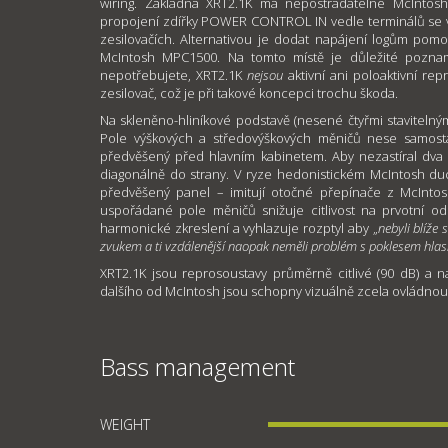
wiring. Základna XRT2.1K má nepostradatelné McIntosh
propojení zdířky POWER CONTROL IN vedle terminálů 
zesilovačích. Alternativou je dodat napájení logům pom
McIntosh MPC1500. Na tomto místě je důležité poznam
nepotřebujete, XRT2.1K
nejsou
aktivní ani poloaktivní re
zesilovač, což je při takové koncepci trochu škoda.
Na skleněno-hliníkové podstavě (nesené čtyřmi stavitelným
Pole výškových a středovýškových měničů nese samosta
předvěšený před hlavním kabinetem. Aby nezastíral dva 
diagonálně do strany. V ryze hedonistickém McIntosh du
předvěšený panel – imitují otočné přepínače z McIntosh
uspořádané pole měničů snižuje citlivost na prvotní od
harmonické zkreslení a vyhlazuje rozptyl aby „
nebyli blíže 
zvukem a ti vzdálenější naopak neměli problém s poklesem hlasit
XRT2.1K jsou reprosoustavy průměrně citlivé (90 dB) a n
dalšího od McIntosh jsou schopny vizuálně zcela ovládnou
Bass management
WEIGHT