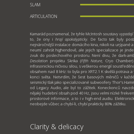
SLAM
ARTICULATION
Kamarád poznamenal, že tyhle McIntosh soustavy
vypadají
to, že ony i
hrají apokalypticky.
De facto tak byly pos
nejnáročnější instalace domácího kina, nikoli na urýpané a
neumí zahrát highendově, ale jejich specializace je jinde:
zvuk do poslechového prostoru. Není divu, že dark-am
Desolation
projektu Skrika (
Fifth Nature,
Cryo Chamber) 
infrasonickou ničivou silou, s veškerou energií soustředě
obsahem nad 8 kHz: to byla pro XRT2.1 K skvělá potrava 
konci světa. Netvrdím, že šest basových měničů v kaž
seismický tlak jako specializované subwoofery Thor's Ha
od Legacy Audio, ale byl to zážitek. Koneckonců navz
nějaký hudební obsah pod 40 Hz, jsou velmi nízké frekve
prostorové informace, a to i v high-end audiu. Elektronic
neobejde vůbec a chybí-li, chybí prakticky 80% zážitku.
Clarity & delicacy