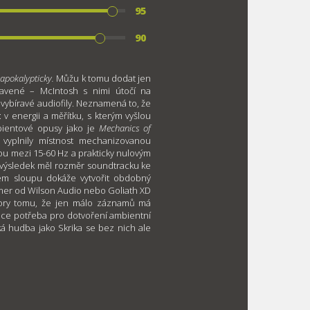
95
90
 apokalypticky.
Můžu k tomu dodat jen
tavené – McIntosh s nimi útočí na
 vybíravé audiofily. Neznamená to, že
 v energii a měřítku, s kterým vyšlou
bientové opusy jako je
Mechanics of
vyplnily místnost mechanizovanou
nou mezi 15-60 Hz a prakticky nulovým
a výsledek měl rozměr soundtracku ke
dém sloupu dokáže vytvořit obdobný
mmer od Wilson Audio nebo Goliath XD
dory tomu, že jen málo záznamů má
nce potřeba pro dotvoření ambientní
ká hudba jako Skrika se bez nich ale