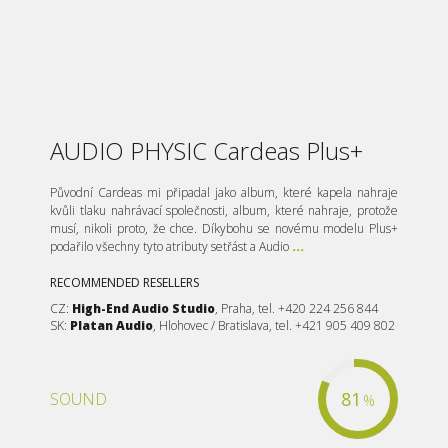
AUDIO PHYSIC Cardeas Plus+
Původní Cardeas mi připadal jako album, které kapela nahraje
kvůli tlaku nahrávací společnosti, album, které nahraje, protože
musí, nikoli proto, že chce. Díkybohu se novému modelu Plus+
podařilo všechny tyto atributy setřást a Audio
...
RECOMMENDED RESELLERS
CZ:
High-End Audio Studio
, Praha, tel. +420 224 256 844
SK:
Platan Audio
, Hlohovec / Bratislava, tel. +421 905 409 802
81
SOUND
%