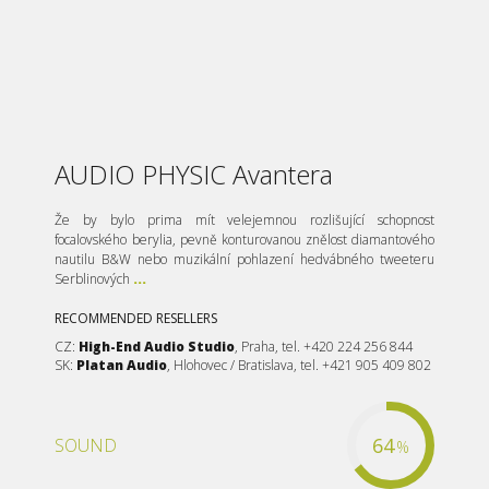
AUDIO PHYSIC Avantera
Že by bylo prima mít velejemnou rozlišující schopnost
focalovského berylia, pevně konturovanou znělost diamantového
nautilu B&W nebo muzikální pohlazení hedvábného tweeteru
Serblinových
...
RECOMMENDED RESELLERS
CZ:
High-End Audio Studio
, Praha, tel. +420 224 256 844
SK:
Platan Audio
, Hlohovec / Bratislava, tel. +421 905 409 802
64
SOUND
%