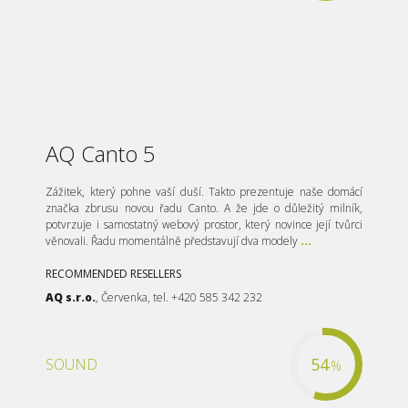
AQ Canto 5
Zážitek, který pohne vaší duší. Takto prezentuje naše domácí
značka zbrusu novou řadu Canto. A že jde o důležitý milník,
potvrzuje i samostatný webový prostor, který novince její tvůrci
věnovali. Řadu momentálně představují dva modely
...
RECOMMENDED RESELLERS
AQ s.r.o.
, Červenka, tel. +420 585 342 232
54
SOUND
%