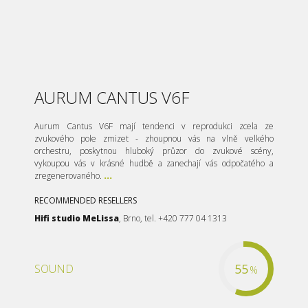
AURUM CANTUS V6F
Aurum Cantus V6F mají tendenci v reprodukci zcela ze
zvukového pole zmizet - zhoupnou vás na vlně velkého
orchestru, poskytnou hluboký průzor do zvukové scény,
vykoupou vás v krásné hudbě a zanechají vás odpočatého a
zregenerovaného.
...
RECOMMENDED RESELLERS
Hifi studio MeLissa
, Brno, tel. +420 777 04 1313
55
SOUND
%