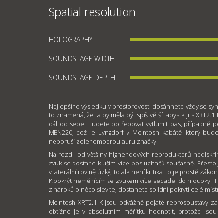
Spatial resolution
HOLOGRAPHY
SOUNDSTAGE WIDTH
SOUNDSTAGE DEPTH
Nejlepšího výsledku v prostorovosti dosáhnete vždy se syn
to znamená, že ta by měla být spíš větší, abyste ji s XRT2.1
dál od sebe. Budete potřebovat vytlumit bas, případně p
MEN220, což je Lyngdorf v McIntosh kabátě, který bu
neporuší zelenomodrou auru značky.
Na rozdíl od většiny highendových reproduktorů nediskr
zvuk se dostane k uším více posluchačů současně. Přesto j
v laterální rovině úzký, to ale není kritika, to je prostě zák
K pokrýt neměnícím se zvukem více sedadel do hloubky. T
z nároků o něco slevíte, dostanete solidní pokrytí celé míst
McIntosh XRT2.1 K jsou odvážně pojaté reprosoustavy z
obtížné je v absolutním měřítku hodnotit, protože jsou