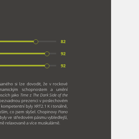
82
92
92
saného si lze dovodit, že v rockové
ynamickým schopnostem a umění
uscích jako
Time
z
The Dark Side of the
ly bezvadnou prezenci v poslechovém
kompetentní byly XRT2.1 K i tonálně,
epším, co jsem slyšel. Chopinovy
Piano
yly ve středovém pásmu vybledlejší,
éně relaxovaně a více muskulárně.