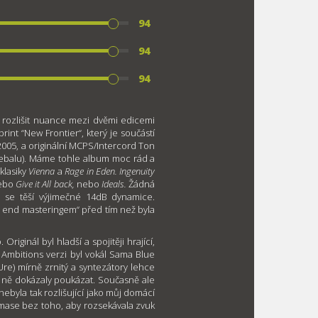
94
94
94
ly rozlišit nuance mezi dvěmi edicemi
int “New Frontier“, který je součástí
005, a originální MCPS/Intercord Ton
přebalu). Máme tohle album moc rád a
klasiky
Vienna
a
Rage in Eden. Ingenuity
ebo
Give it All back,
nebo
Ideals.
Žádná
 se těší výjimečné 14dB dynamice.
h end masteringem“ před tím než byla
iginál byl hladší a spojitěji hrající,
 Ambitions verzi byl vokál Sama Blue
re) mírně zrnitý a syntezátory lehce
a ně dokázaly poukázat. Současně ale
nebyla tak rozlišující jako můj domácí
a mase bez toho, aby rozsekávala zvuk