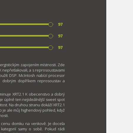
97
97
97
ergistickým zapojením místnosti. Zde
 K nepřetlakovali, a s reprosoustavami
oužít DSP. McIntosh nabízí procesor
de dobrým doplňkem reprosoustav a
iminuje XRT2.1 K obecenstvo a dobrý
e úplně ten nejideálnější sweet spot
onitost. Na druhou stranu dokáží XRT2.1
o je ale můj highendový pohled, když
nosti.
a cenu domku na venkově. Je docela
 kategorií samy o sobě. Pokud rádi