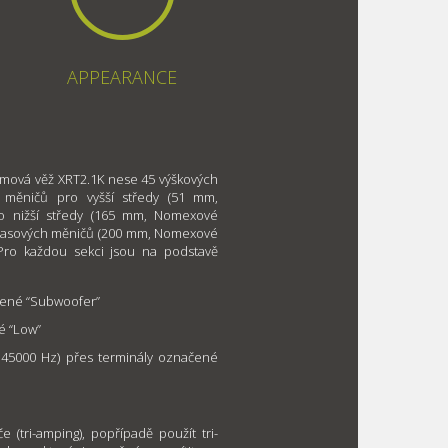
APPEARANCE
mová věž XRT2.1K nese 45 výškových
8 měničů pro vyšší středy (51 mm,
ro nižší středy (165 mm, Nomexové
 basových měničů (200 mm, Nomexové
Pro každou sekci jsou na podstavě
ačené “Subwoofer”
é “Low”
– 45000 Hz) přes terminály označené
 (tri-amping), popřípadě použít tri-