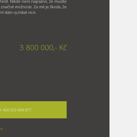
řešit. Nikde není napsáno, že musíte
ci značné možnosti. Za mě je škoda, že
ní dalo vyzískat vice.
3 800 000,- Kč
 + 420 323 606 877
om