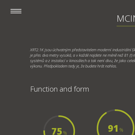
MCI
XRT2.1K jsou úchvatným představitelem moderní industriální šk
je přes dva metry vysoká, a v každé najdete ne méně než 81 (!) 
systémů a z instalací v kinosálech a tak není divu, že jako cel
výkonu. Předpokladem tedy je, že budete hrát nahlas.
Function and form
91
75
%
%