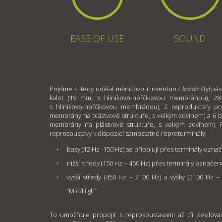
EASE OF USE
SOUND
Pojďme si tedy udělat měničovou inventuru:
každá
čtyřpás
kalot (19 mm, s hliníkovo-hořčíkovou membránou), 2
s hliníkovo-hořčíkovou membránou), 2 reproduktory p
membrány na plástvové struktuře, s velkým zdvihem) a 6
membrány na plástvové struktuře, s velkým zdvihem). 
reprosoustavy k dispozici samostatné reproterminály:
basy (12 Hz -150 Hz) se připojují přes terminály ozn
nižší středy (150 Hz – 450 Hz) přes terminály označen
vyšší středy (450 Hz – 2100 Hz) a výšky (2100 Hz 
“Mid/High”
To umožňuje propojit s reprosoustavami až tři zesilovače