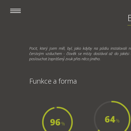
Pocit, který jsem měl, byl, jako kdyby na pódiu instalovali 
čerstvým vzduchem - člověk se místy dostával až do jakési 
poslouchat ´zaprášený´ zvuk přes něco jiného.
Funkce a forma
64
96
%
%