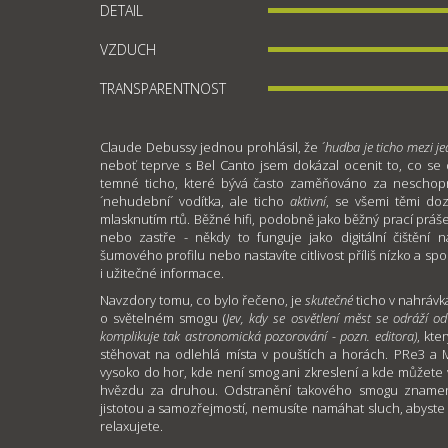
DETAIL
VZDUCH
TRANSPARENTNOST
Claude Debussy jednou prohlásil, že ´
hudba je ticho mezi je
neboť teprve s Bel Canto jsem dokázal ocenit to, co se
temné ticho, které bývá často zaměňováno za neschop
´nehudební´ vodítka, ale ticho
aktivní
, se všemi těmi doz
mlasknutím rtů. Běžné hifi, podobně jako běžný prací práš
nebo zastře - někdy to funguje jako digitální čištění 
šumového profilu nebo nastavíte citlivost příliš nízko a s
i užitečné informace.
Navzdory tomu, co bylo řečeno, je
skutečné
ticho v nahrávká
o světelném smogu (
Jev, kdy se osvětlení měst se odráží o
komplikuje tak astronomická pozorování - pozn. editora)
, kte
stěhovat na odlehlá místa v pouštích a horách. PRe3 a M
vysoko do hor, kde není smog ani zkreslení a kde můžete v
hvězdu za druhou. Odstranění takového smogu znamená,
jistotou a samozřejmostí, nemusíte namáhat sluch, abyste u
relaxujete.