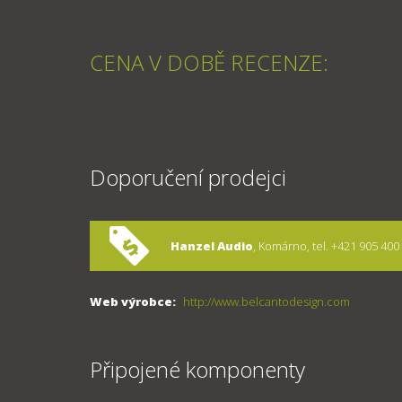
CENA V DOBĚ RECENZE:
Doporučení prodejci
Hanzel Audio
, Komárno, tel. +421 905 400
Web výrobce:
http://www.belcantodesign.com
Připojené komponenty