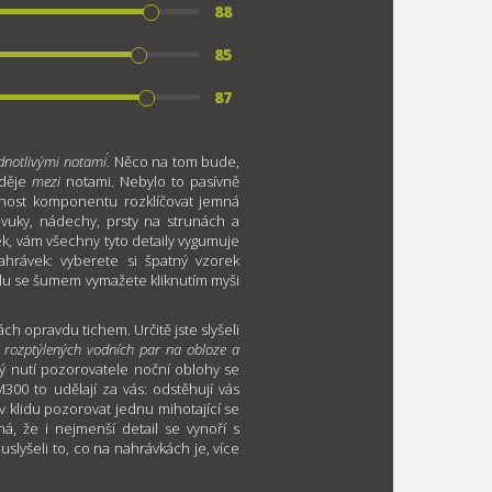
88
85
87
dnotlivými notami´
. Něco na tom bude,
 děje
mezi
notami. Nebylo to pasívně
nost komponentu rozklíčovat jemná
vuky, nádechy, prsty na strunách a
ek, vám všechny tyto detaily vygumuje
nahrávek: vyberete si špatný vzorek
polu se šumem vymažete kliknutím myši
ch opravdu tichem. Určitě jste slyšeli
d rozptýlených vodních par na obloze a
rý nutí pozorovatele noční oblohy se
300 to udělají za vás: odstěhují vás
 klidu pozorovat jednu mihotající se
 že i nejmenší detail se vynoří s
slyšeli to, co na nahrávkách je, více