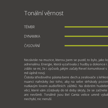
Tonální věrnost
TÉMBR
DYNAMIKA
ČASOVÁNÍ
Nezávisle na muzice, kterou jsem se pustil, to bylo, jako k
adrenalinu. Energie, která vyzařovala z hudby a dokonce i 
zdálo se mi, že i způsob, jakým začaly Revel
komunikovat
s 
mě úplně nový.
Čistota středového pásma bere dech a zesilovače s lehkostí
nuanci nahrávky
bez
toho, aby na sebe strhávaly pozor
nutkavým lovem audiofilních zážitků. Na dobrém hudební
věcí, které vám zůstávaly do té doby skryty, že se začnete d
ani nevšimli. Tonálně jsou Bel Canta velice umně vybal
nechybí, nic neruší.