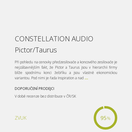
CONSTELLATION AUDIO
Pictor/Taurus
Při pohledu na cenovky předzesilovače a koncového zesilovače je
nejzábavnějším fakt, že Pictor a Taurus jsou v hierarchii firmy
blíže spodnímu konci žebříku a jsou vlastně ekonomickou
variantou. Pod nimi je řada Inspiration a nad
...
DOPORUČENÍ PRODEJCI
V době recenze bez distribuce v ČR/SK
95
ZVUK
%