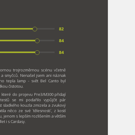
82
84
84
bornou trojrozměrnou scénu včetně
rf a smyčců. Nenašel jsem ani náznak
ého tepla lamp - svět Bel Canto byl
kou čistotou.
 které do projevu Pre3/M300 přidají
testů se mi podařilo vypůjčit pár
ást sladkého kouzla zmizela a zvukový
tila něco ze své ´tělesnosti´, z kostí
, jenom s lepším rozlišením a větším
et i s Cardasy.