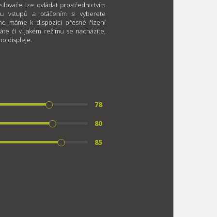
silovače lze ovládat prostřednictvím
olbu vstupů a otáčením si vyberete
ume máme k dispozici přesné řízení
láte či v jakém režimu se nacházíte,
o displeje.
78
80
85