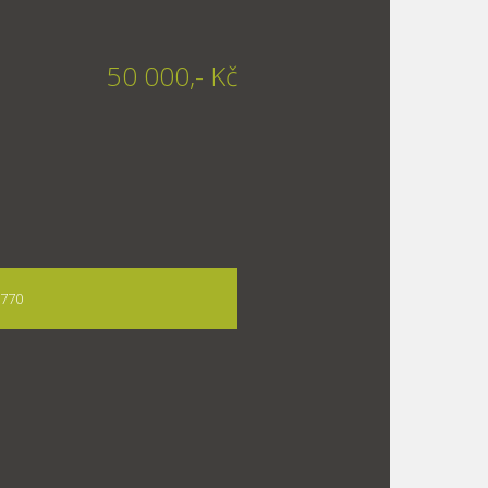
50 000,- Kč
 770