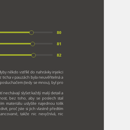
80
81
82
dyby někdo vstříkl do nahrávky injekci
z ticha v pauzách byla neuvěřitelná a
posluchačem (tedy se mnou), byl pro
 nechávají slyšet každý malý detail a
nost, bez toho, aby se poslech stal
m materiálu uslyšíte najednou tolik
ivit, proč jste si jich vlastně předtím
ancované, takže nic nevyčnívá, nic