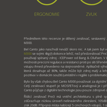
ERGONOMIE
ZVUK
Předmětem této recenze je dělený zesilovač, sestavený
M300.
Bel Canto jako naschvál neváží skoro nic. A tak jsem byl 
M300
se svými 4kg (!) dokonce lehčí, než předzesilovač Pre
používají spínaný zdroj - ICEPower od Bang & Olufsen. V 
možnosti precizní regulace a resistanci proti po síti šířeném
vstupu ihned převedeno na stejnosměrné. Aplikačně výhod
která dosahuje až 80%, takže může být zdroj malý a leh
pozitiva i v domácím soužití (umístění v regále s problema
Bylo by však chybou Bel Canto M300 považovat za
digitáln
Celý zesilovací stupeň je MOSFETový a analogová je i před
Canto půjčuje z digitální technologie jsou pouze zdrojové 
Řídící zesilovač Pre3 má vnitřní architekturu s plně 
zdůrazňuje nízkou úroveň nelineárního zkreslení, 105dB
zisk 20dB. Přípojná místa nabízejí 5 cinchových vstupů, 1