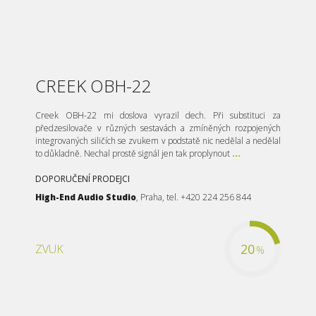
CREEK OBH-22
Creek OBH-22 mi doslova vyrazil dech. Při substituci za
předzesilovače v různých sestavách a zmíněných rozpojených
integrovaných siličích se zvukem v podstatě nic nedělal a nedělal
to důkladně. Nechal prostě signál jen tak proplynout
...
DOPORUČENÍ PRODEJCI
High-End Audio Studio
, Praha, tel. +420 224 256 844
20
ZVUK
%