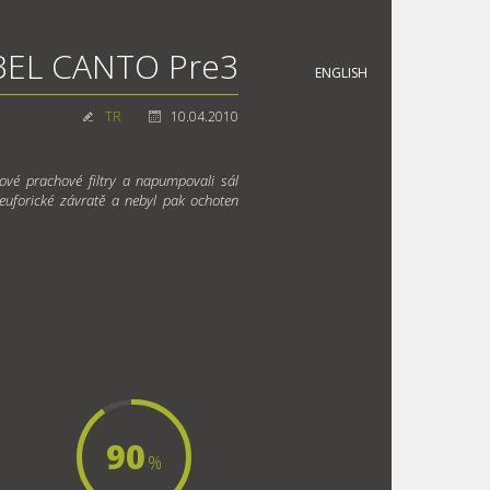
BEL CANTO Pre3
ENGLISH
TR
10.04.2010
nové prachové filtry a napumpovali sál
euforické závratě a nebyl pak ochoten
90
%