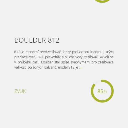
BOULDER 812
812 je moderní předzesilovač, který pod jednou kapotou ukrývá
předzesilovač, D/A převodník a sluchátkový zesilovač. Ačkoli se
v průběhu času Boulder stal spíše synonymem pro zesilovače
velikosti pořádných balvanů, model 812 je
...
85
ZVUK
%