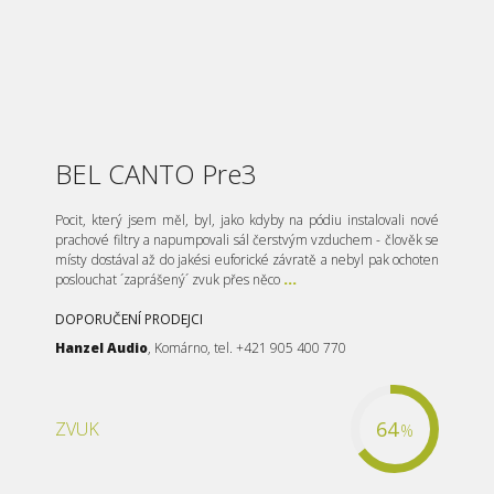
BEL CANTO Pre3
Pocit, který jsem měl, byl, jako kdyby na pódiu instalovali nové
prachové filtry a napumpovali sál čerstvým vzduchem - člověk se
místy dostával až do jakési euforické závratě a nebyl pak ochoten
poslouchat ´zaprášený´ zvuk přes něco
...
DOPORUČENÍ PRODEJCI
Hanzel Audio
, Komárno, tel. +421 905 400 770
64
ZVUK
%