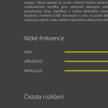
výstupy. Síťový vypínač je vzadu. veškeré funkce předze
multifunkčního knoflíku. Jeho stlačením aktivujete v
požadovaný vstup, například. V režimu klasického vol
hlasitosti s krokem 0.5dB. Informace o tom, co právě dě
zobrazují zelené znaky velkého eliptického alfanumerickéh
Nízké frekvence
VÁHA
VÝBUŠNOST
ARTIKULACE
Čistota rozlišení