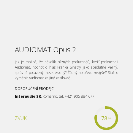
AUDIOMAT Opus 2
Jak je možné, že několik různých posluchačů, kteří poslouchali
Audiomat, hodnotilo hlas Franka Sinatry jako absolutně věrný,
správně posazený, nezkreslený? Žádný ho přece
neslyšel!
Stačilo
vyměnit Audiomat za jiný zesilovač
...
DOPORUČENÍ PRODEJCI
Interaudio SK
, Komárno, tel. +421 905 884 677
78
ZVUK
%