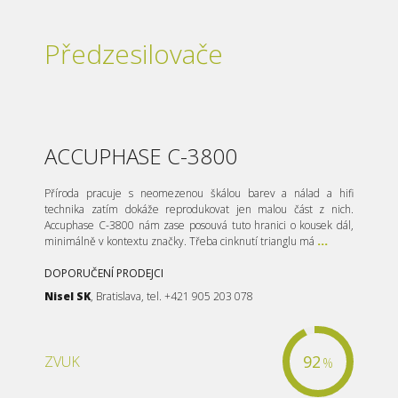
Předzesilovače
ACCUPHASE C-3800
Příroda pracuje s neomezenou škálou barev a nálad a hifi
technika zatím dokáže reprodukovat jen malou část z nich.
Accuphase C-3800 nám zase posouvá tuto hranici o kousek dál,
minimálně v kontextu značky. Třeba cinknutí trianglu má
...
DOPORUČENÍ PRODEJCI
Nisel SK
, Bratislava, tel. +421 905 203 078
92
ZVUK
%