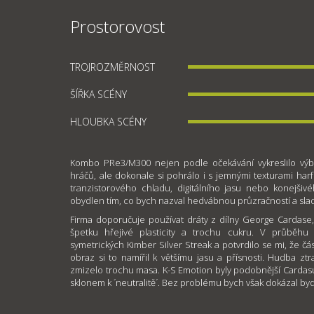
Prostorovost
TROJROZMĚRNOST
ŠÍŘKA SCÉNY
HLOUBKA SCÉNY
Kombo PRe3/M300 nejen podle očekávání vykreslilo vý
hráčů, ale dokonale si pohrálo i s jemnými texturami ha
tranzistorového chladu, digitálního jasu nebo konejšiv
obydlen tím, co bych nazval hedvábnou průzračností a slad
Firma doporučuje používat dráty z dílny George Cardase,
špetku hřejivé plasticity a trochu cukru. V průběhu 
symetrických Kimber Silver Streak a potvrdilo se mi, že č
obraz si to namířil k většímu jasu a přísnosti. Hudba ztra
zmizelo trochu masa. K-S Emotion byly podobnější Cardasu
sklonem k ´neutralitě´. Bez problému bych však dokázal bydl