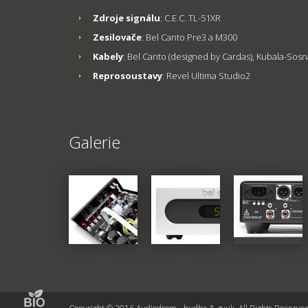
Zdroje signálu
: C.E.C. TL-51XR
Zesilovače
: Bel Canto Pre3 a M300
Kabely
: Bel Canto (designed by Cardas), Kubala-Sos
Reprosoustavy
: Revel Ultima Studio2
Galerie