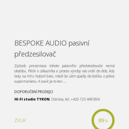
BESPOKE AUDIO pasivní
předzesilovač
Způsob prezentace tohoto pasivního předzesilovače nemá
obdobu. Péče o zákazníka a proces výroby vás vrátí do dob, kdy
boty na míru hotovil švec, nikoli že vám spadly do košíku z police
supermarketu. A navíc je to ten
...
DOPORUČENÍ PRODEJCI
HI-FI studio TYKON
, Ostrava, tel. +420 723 449 894
99
ZVUK
%