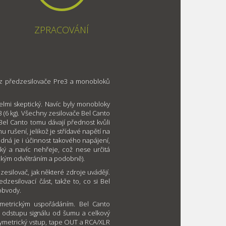
ZPRACOVÁNÍ
 z předzesilovače Pre3 a monobloků
velmi skeptický. Navíc byly monobloky
3 (6 kg). Všechny zesilovače Bel Canto
Bel Canto tomu dávají přednost kvůli
u rušení, jelikož je střídavé napětí na
ná je i účinnost takového napájení,
ký a navíc nehřeje, což nese určitá
tickým odvětráním a podobně).
í
zesilovač, jak některé zdroje uvádějí.
zesilovací část, takže to, co si Bel
obvody.
symetrickým uspořádáním. Bel Canto
 odstupu signálu od šumu a celkový
 symetrický vstup, tape OUT a RCA/XLR