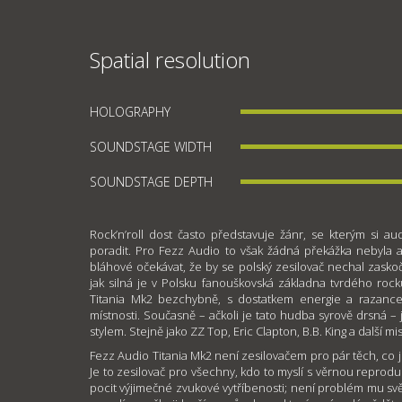
Spatial resolution
HOLOGRAPHY
SOUNDSTAGE WIDTH
SOUNDSTAGE DEPTH
Rock’n’roll dost často představuje žánr, se kterým si au
poradit. Pro Fezz Audio to však žádná překážka nebyla 
bláhové očekávat, že by se polský zesilovač nechal zaskoč
jak silná je v Polsku fanouškovská základna tvrdého roc
Titania Mk2 bezchybně, s dostatkem energie a razance
místnosti. Současně – ačkoli je tato hudba syrově drsná 
stylem. Stejně jako ZZ Top, Eric Clapton, B.B. King a další mist
Fezz Audio Titania Mk2 není zesilovačem pro pár těch, co 
Je to zesilovač pro všechny, kdo to myslí s věrnou repro
pocit výjimečné zvukové vytříbenosti; není problém mu svěř