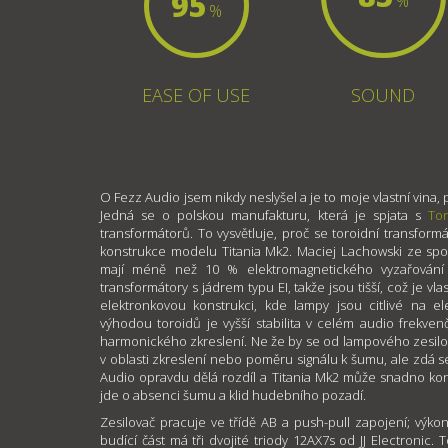
95
%
%
EASE OF USE
SOUND
O Fezz Audio jsem nikdy neslyšel a je to moje vlastní vina, 
Jedná se o polskou manufakturu, která je spjata s
Tor
transformátorů. To vysvětluje, proč se toroidní transform
konstrukce modelu Titania Mk2. Maciej Lachowski ze spol
mají méně než 10 % elektromagnetického vyzařování
transformátory s jádrem typu EI, takže jsou tišší, což je vl
elektronkovou konstrukci, kde lampy jsou citlivé na el
výhodou toroidů je vyšší stabilita v celém audio frekve
harmonického zkreslení. Ne že by se od lampového zesil
v oblasti zkreslení nebo poměru signálu k šumu, ale zdá 
Audio opravdu dělá rozdíl a Titania Mk2 může snadno ko
jde o absenci šumu a klid hudebního pozadí.
Zesilovač pracuje ve třídě AB a push-pull zapojení; výkon
budící část má tři dvojité triody 12AX7s od JJ Electronic. T