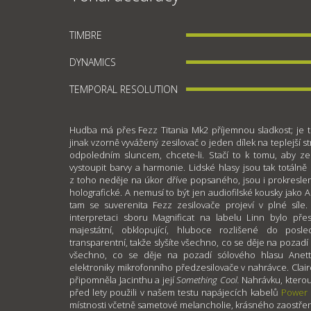
TIMBRE
DYNAMICS
TEMPORAL RESOLUTION
Hudba má přes Fezz Titania Mk2 příjemnou sladkost; je 
jinak vzorně vyvážený zesilovač o jeden dílek na teplejší s
odpoledním sluncem, chcete-li. Stačí to k tomu, aby z
vystoupit barvy a harmonie. Lidské hlasy jsou tak totálně
z toho neděje na úkor dříve popsaného, jsou i prokreslen
holografické. A nemusí to být jen audiofilské kousky jako A
tam se suverenita Fezz zesilovače projeví v plné síle. 
interpretaci sboru Magnificat na labelu Linn bylo přes 
majestátní, obklopující, hluboce rozlišené do posle
transparentní, takže slyšíte všechno, co se děje na pozadí
všechno, co se děje na pozadí sólového hlasu Anett
elektroniky mikrofonního předzesilovače v nahrávce. Clai
připomněla Jacinthu a její
Something Cool.
Nahrávku, kterou 
před lety použili v našem testu napájecích kabelů
Power
místnosti včetně sametové melancholie, krásného zaostření