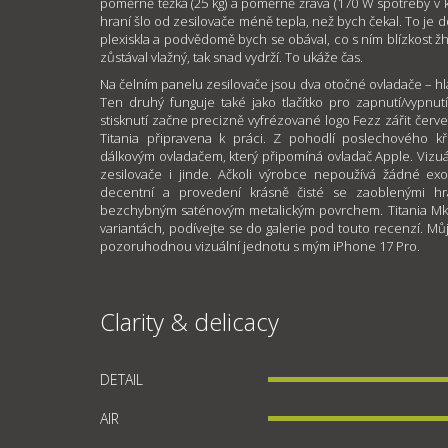
poměrně těžká (25 kg) a poměrně žravá (170 W spotřeby v 
hraní šlo od zesilovače méně tepla, než bych čekal. To je 
plexiskla a podvědomě bych se obával, co s ním blízkost 
zůstával vlažný, tak snad vydrží. To ukáže čas.
Na čelním panelu zesilovače jsou dva otočné ovladače – hla
Ten druhý funguje také jako tlačítko pro zapnutí/vypnut
stisknutí začne precizně vyfrézované logo Fezz zářit červen
Titania připravena k práci. Z pohodlí poslechového kře
dálkovým ovladačem, který připomíná ovladač Apple. Vizuál
zesilovače i jinde. Ačkoli výrobce nepoužívá žádné exot
decentní a provedení krásně čisté se zaoblenými hr
bezchybným saténovým metalickým povrchem. Titania Mk2 
variantách, podívejte se do galerie pod touto recenzí. Můj
pozoruhodnou vizuální jednotu s mým iPhone 17 Pro.
Clarity & delicacy
DETAIL
AIR