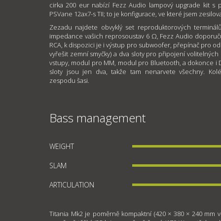
cirka 200 eur nabízí Fezz Audio lampový upgrade kit s 
PSVane 12ax7-s TII; to je konfigurace, ve které jsem zesilov
Zezadu najdete obvyklý set reproduktorových terminál
impedance vašich reprosoustav 6 Ω, Fezz Audio doporučuj
RCA, k dispozici je i výstup pro subwoofer, přepínač pro 
vyřešit zemní smyčky) a dva sloty pro připojení volitelný
vstupy, modul pro MM, modul pro Bluetooth, a dokonce i D
sloty jsou jen dva, takže tam nenarvete všechny. Kol
zespodu šasi.
Bass management
WEIGHT
SLAM
ARTICULATION
Titania Mk2 je poměrně kompaktní (420 × 380 × 240 mm v