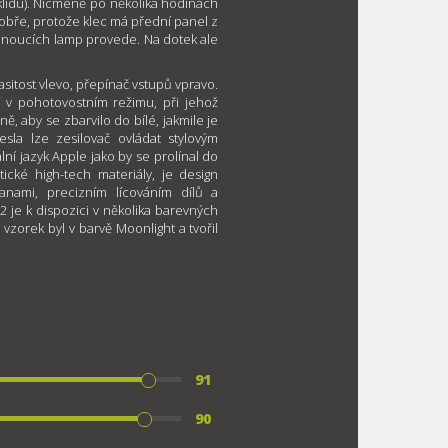
klidu). Nicméně po několika hodinách
dobře, protože klec má přední panel z
žhnoucích lamp provede. Na dotek ale
sitost vlevo, přepínač vstupů vpravo.
í v pohotovostním režimu, při jehož
ě, aby se zbarvilo do bílé, jakmile je
sla lze zesilovač ovládat stylovým
ní jazyk Apple jako by se prolínal do
ické high-tech materiály, je design
anami, precizním lícováním dílů a
je k dispozici v několika barevných
 vzorek byl v barvě Moonlight a tvořil
91
90