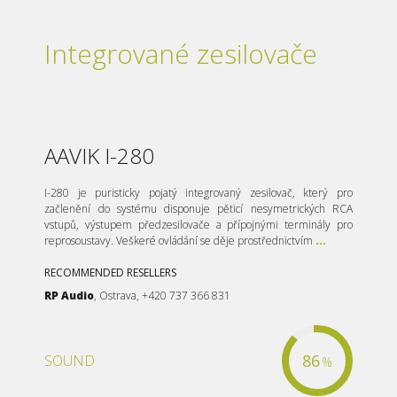
Integrované zesilovače
AAVIK I-280
I-280 je puristicky pojatý integrovaný zesilovač, který pro
začlenění do systému disponuje pěticí nesymetrických RCA
vstupů, výstupem předzesilovače a přípojnými terminály pro
reprosoustavy. Veškeré ovládání se děje prostřednictvím
...
RECOMMENDED RESELLERS
RP Audio
, Ostrava, +420 737 366 831
86
SOUND
%