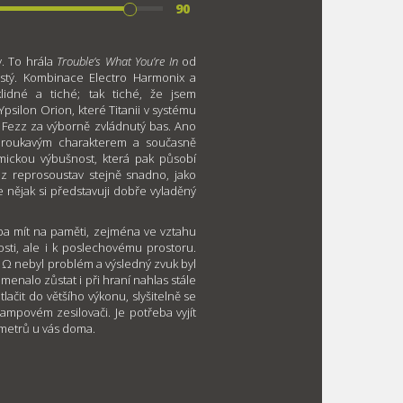
90
y. To hrála
Trouble’s What You’re In
od
istý. Kombinace Electro Harmonix a
idné a tiché; tak tiché, že jsem
silon Orion, které Titanii v systému
 Fezz za výborně zvládnutý bas. Ano
 broukavým charakterem a současně
mickou výbušnost, která pak působí
 z reprosoustav stejně snadno, jako
 nějak si představuji dobře vyladěný
eba mít na paměti, zejména ve vztahu
sti, ale i k poslechovému prostoru.
6 Ω nebyl problém a výsledný zvuk byl
menalo zůstat i při hraní nahlas stále
lačit do většího výkonu, slyšitelně se
 lampovém zesilovači. Je potřeba vyjít
ametrů u vás doma.