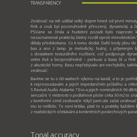
TRANSPARENCY
Zesilovač na mě udělal velký dojem hned od první minut
Fink a zvuk byl pozoruhodně přirozený, dynamický a č
PSVane se činila a hudební pozadí bylo naprosto kl
nezaznamenal prakticky žádný rozdíl oproti monoblokům Yp
dělaly předskokana. Co k tomu dodat. Další body jdou do
bas a ano z lamp. Je melodický, hutný, s příjemným
s dostatkem texturálního rozlišení, což podporuje dyna
velmi živě a bezprostředně – perkuse a basa šli u Fink
z akustické horny. Basu nepřebývalo ani nechybělo, takhle
zesilovač.
Bavíme se tu o 60 wattech výkonu na kanál, a to je potř
k reprosoustavám a jejich impedančním průběhu a citlivo
S Revival Audio Atalante 7 Evo a jejich nominálních 90 dB/
senzační. V místnosti o podlahové ploše cirka 30 m2 to zna
v komfortní zóně zesilovače. Když jsem ale začal zesilovač t
mu to nelíbilo. To není kritika, platí to o praktiky každém
z realistických očekávání a konkrétních poslechových par
Tonal accuracy