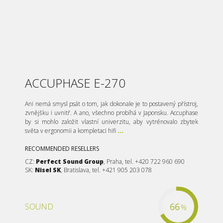
ACCUPHASE E-270
Ani nemá smysl psát o tom, jak dokonale je to postavený přístroj,
zvnějšku i uvnitř. A ano, všechno probíhá v Japonsku. Accuphase
by si mohlo založit vlastní univerzitu, aby vytrénovalo zbytek
světa v ergonomii a kompletaci hifi
...
RECOMMENDED RESELLERS
CZ:
Perfect Sound Group
, Praha, tel. +420 722 960 690
SK:
Nisel SK
, Bratislava, tel. +421 905 203 078
66
SOUND
%