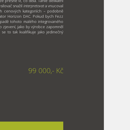
e přesně ví, co dělá. Tahle delikátní
silovač snažil
interpretovat
a vnucoval
ch cenových kategoriích – podobně
zator Horizon DAC. Pokud bych Fezz
řípadě tohoto malého integrovaného
ko zjevení, jako by výrobce zapomněl
 to tak kvalifikuje jako jedinečný
99 000,- Kč