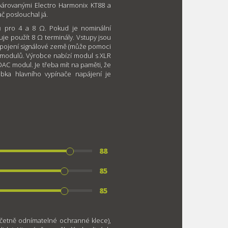
párovanými Electro Harmonix KT88 a
ač poslouchal já.
ů pro 4 a 8 Ω. Pokud je nominální
e použít 8 Ω terminály. Vstupy jsou
odpojení signálové země (může pomoci
ch modulů. Výrobce nabízí modul s XLR
AC modul. Je třeba mít na paměti, že
ébka hlavního vypínače napájení je
88
85
85
četně odnímatelné ochranné klece),