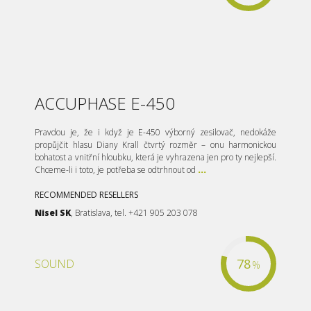
ACCUPHASE E-450
Pravdou je, že i když je E-450 výborný zesilovač, nedokáže
propůjčit hlasu Diany Krall čtvrtý rozměr – onu harmonickou
bohatost a vnitřní hloubku, která je vyhrazena jen pro ty nejlepší.
Chceme-li i toto, je potřeba se odtrhnout od
...
RECOMMENDED RESELLERS
Nisel SK
, Bratislava, tel. +421 905 203 078
78
SOUND
%