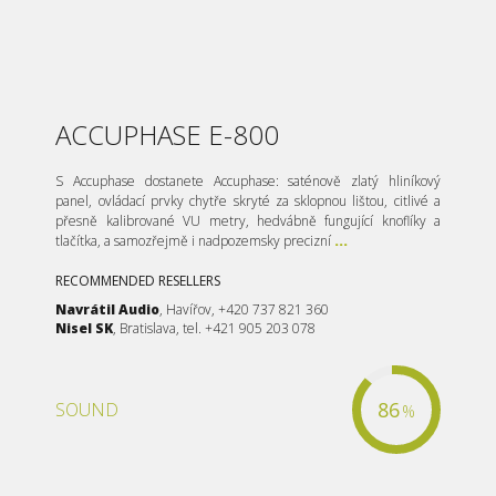
ACCUPHASE E-800
S Accuphase dostanete Accuphase: saténově zlatý hliníkový
panel, ovládací prvky chytře skryté za sklopnou lištou, citlivé a
přesně kalibrované VU metry, hedvábně fungující knoflíky a
tlačítka, a samozřejmě i nadpozemsky precizní
...
RECOMMENDED RESELLERS
Navrátil Audio
, Havířov, +420 737 821 360
Nisel SK
, Bratislava, tel. +421 905 203 078
86
SOUND
%