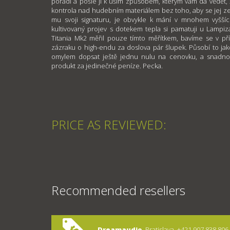
poradí a pošle ji k uším způsobem, kterým vám dá vědět, ž
kontrola nad hudebním materiálem bez toho, aby se jej ze
mu svoji signaturu, je obvykle k mání v mnohem vyšší
kultivovaný projev s dotekem tepla si pamatuji u Lampi
Titania Mk2 měřil pouze tímto měřítkem, bavíme se v p
zázraku o high-endu za doslova pár šlupek. Působí to ja
omylem dopsat ještě jednu nulu na cenovku, a snadno se
produkt za jedinečné peníze. Pecka.
PRICE AS REVIEWED:
Recommended resellers
Dreamaudio
, Bratislava, +421 907 838 806