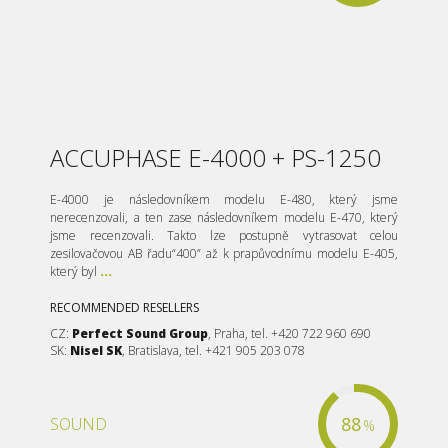
ACCUPHASE E-4000 + PS-1250
E-4000 je následovníkem modelu E-480, který jsme
nerecenzovali, a ten zase následovníkem modelu E-470, který
jsme recenzovali. Takto lze postupně vytrasovat celou
zesilovačovou AB řadu“400” až k prapůvodnímu modelu E-405,
který byl
...
RECOMMENDED RESELLERS
CZ:
Perfect Sound Group
, Praha, tel. +420 722 960 690
SK:
Nisel SK
, Bratislava, tel. +421 905 203 078
88
SOUND
%