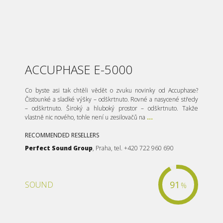
ACCUPHASE E-5000
Co byste asi tak chtěli vědět o zvuku novinky od Accuphase?
Čisťounké a sladké výšky – odškrtnuto. Rovné a nasycené středy
– odškrtnuto. Široký a hluboký prostor – odškrtnuto. Takže
vlastně nic nového, tohle není u zesilovačů na
...
RECOMMENDED RESELLERS
Perfect Sound Group
, Praha, tel. +420 722 960 690
91
SOUND
%