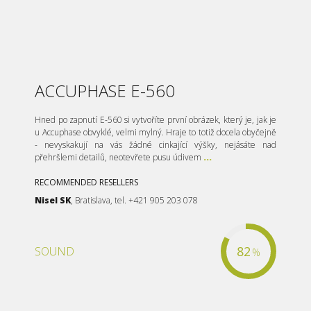
ACCUPHASE E-560
Hned po zapnutí E-560 si vytvoříte první obrázek, který je, jak je
u Accuphase obvyklé, velmi mylný. Hraje to totiž docela obyčejně
- nevyskakují na vás žádné cinkající výšky, nejásáte nad
přehršlemi detailů, neotevřete pusu údivem
...
RECOMMENDED RESELLERS
Nisel SK
, Bratislava, tel. +421 905 203 078
82
SOUND
%