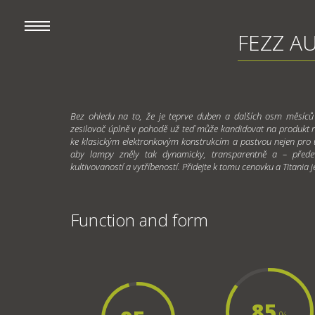
FEZZ AU
Bez ohledu na to, že je teprve duben a dalších osm měsíců
zesilovač úplně v pohodě už teď může kandidovat na produkt r
ke klasickým elektronkovým konstrukcím a pastvou nejen pro uši
aby lampy zněly tak dynamicky, transparentně a – přede
kultivovaností a vytříbeností. Přidejte k tomu cenovku a Titani
Function and form
85