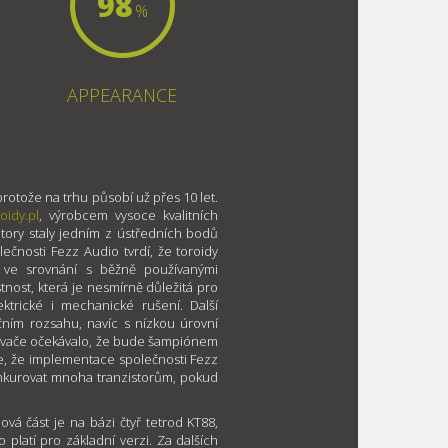
98
%
APPEARANCE
protože na trhu působí už přes 10 let.
oidy.pl
, výrobcem vysoce kvalitních
átory staly jedním z ústředních bodů
ečnosti Fezz Audio tvrdí, že toroidy
 ve srovnání s běžně používanými
astnost, která je nesmírně důležitá pro
ektrické i mechanické rušení. Další
nčním rozsahu, navíc s nízkou úrovní
ovače očekávalo, že bude šampiónem
se, že implementace společnosti Fezz
nkurovat mnoha tranzistorům, pokud
ová část je na bázi čtyř tetrod KT88,
o platí pro základní verzi. Za dalších