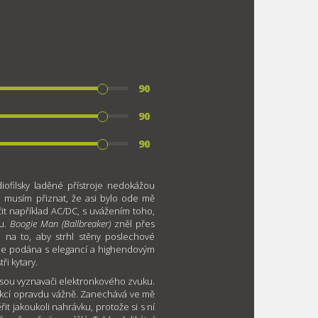
90
90
90
diofilsky laděné přístroje nedokážou
a musím přiznat, že asi bylo ode mě
it například AC/DC, s uvážením toho,
ku.
Boogie Man (Ballbreaker)
zněl přes
 na to, aby strhl stěny poslechové
– je podána s elegancí a highendovým
ři kytary.
jsou vyznavači elektronkového zvuku.
dukcí opravdu vážně. Zanechává ve mě
it jakoukoli nahrávku, protože si s ní