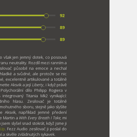
92
89
89
to však jen jemný dotek, co posouvá
tranu neutrality. Rozdíl mezi ranním a
esilovač působil na emoce a nechal
 hladké a svůdné, ale protože se nic
é, excelentně artikulované a totálně
nette Aksvik a její
Liberty
, i když právě
Polychorální dílo Philipp Rogiera v
integrovaný Titania Mk2 vynikající:
dního hlasu. Zesilovač je totálně
 mohutného sboru, stejně jako slyšíte
e Aksvik, například jemné předení
re Martin a
With Every Breath I Take,
mi
jsem slyšel snad stokrát, když jsme ji
 Up
. Fezz Audio zesilovač ji poslal do
 a skvěle zvládnutých sykavek.