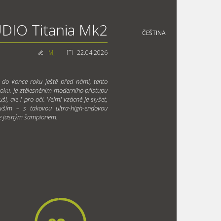
DIO Titania Mk2
ČEŠTINA
MJ
22.04.2026
 do konce roku ještě před námi, tento
oku. Je ztělesněním moderního přístupu
, ale i pro oči. Velmi vzácně je slyšet,
vším – s takovou ultra-high-endovou
a je jasným šampionem.