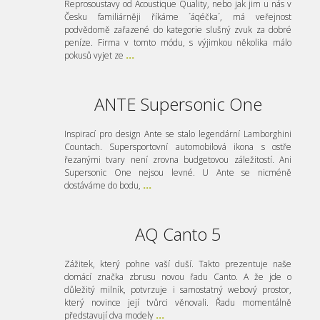
Reprosoustavy od Acoustique Quality, nebo jak jim u nás v
Česku familiárněji říkáme ´áqéčka´, má veřejnost
podvědomě zařazené do kategorie slušný zvuk za dobré
peníze. Firma v tomto módu, s výjimkou několika málo
pokusů vyjet ze
...
ANTE Supersonic One
Inspirací pro design Ante se stalo legendární Lamborghini
Countach. Supersportovní automobilová ikona s ostře
řezanými tvary není zrovna budgetovou záležitostí. Ani
Supersonic One nejsou levné. U Ante se nicméně
dostáváme do bodu,
...
AQ Canto 5
Zážitek, který pohne vaší duší. Takto prezentuje naše
domácí značka zbrusu novou řadu Canto. A že jde o
důležitý milník, potvrzuje i samostatný webový prostor,
který novince její tvůrci věnovali. Řadu momentálně
představují dva modely
...