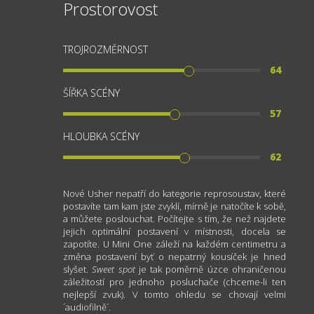
Prostorovost
TROJROZMĚRNOST
64
ŠÍŘKA SCÉNY
57
HLOUBKA SCÉNY
62
Nové Usher nepatří do kategorie reprosoustav, které
postavíte tam kam jste zvyklí, mírně je natočíte k sobě,
a můžete poslouchat. Počítejte s tím, že než najdete
jejich optimální postavení v místnosti, docela se
zapotíte. U Mini One záleží na každém centimetru a
změna postavení byť o nepatrný kousíček je hned
slyšet.
Sweet spot
je tak poměrně úzce ohraničenou
záležitostí pro jednoho posluchače (chceme-li ten
nejlepší zvuk). V tomto ohledu se chovají velmi
´audiofilně´.