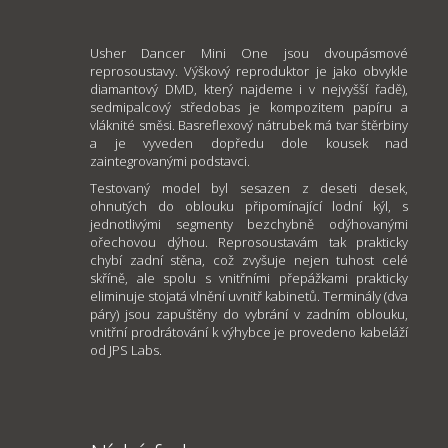
Usher Dancer Mini One jsou dvoupásmové
reprosoustavy. Výškový reproduktor je jako obvykle
diamantový DMD, který najdeme i v nejvyšší řadě),
sedmipalcový středobas je kompozitem papíru a
vláknité směsi. Basreflexový nátrubek má tvar štěrbiny
a je vyveden dopředu dole kousek nad
zaintegrovanými podstavci.
Testovaný model byl sesazen z deseti desek,
ohnutých do oblouku připomínající lodní kýl, s
jednotlivými segmenty bezchybně odýhovanými
ořechovou dýhou. Reprosoustavám tak prakticky
chybí zadní stěna, což zvyšuje nejen tuhost celé
skříně, ale spolu s vnitřními přepážkami prakticky
eliminuje stojatá vlnění uvnitř kabinetů. Terminály (dva
páry) jsou zapuštěny do vybrání v zadním oblouku,
vnitřní prodrátování k výhybce je provedeno kabeláží
od JPS Labs.