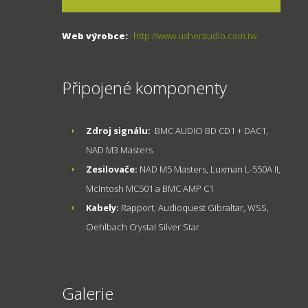
Web výrobce:
http://www.usheraudio.com.tw
Připojené komponenty
Zdroj signálu:
BMC AUDIO BD CD1 + DAC1,
NAD M3 Masters
Zesilovače:
NAD M5 Masters, Luxman L-550A II,
McIntosh MC501 a BMC AMP C1
Kabely:
Rapport, Audioquest Gibraltar, WSS,
Oehlbach Crystal Silver Star
Galerie