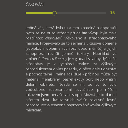
ČASOVÁNÍ
36
Jediná věc, která byla tu a tam znatelná a doporučil
bych se na ni soustředit při dalším vývoji, byla malá
rozdílnost
charakterů
výškového a středobasového
měniče. Projevovalo se to zejména v časové doméně
(subjektivní dojem z rychlosti obou měničů) a jejich
schopnosti rozlišit jemné textury. Například ve
zmíněné
Carmen Fantasy
je v gradaci skladby slyšet, že
středobas je v rychlosti reakce za výškovým
reproduktorem o vlas pozadu, o něco déle i doznívá
a pochopitelně i méně rozlišuje - příčinou může být
materiál membrány, basreflexový port nebo vnitřní
dělení kabinetu. Nezdá se mi, že by to bylo
způsobeno rezonancemi ozvučnice, po něčem
takovém jsem nenašel ani stopu. Možná je to dáno i
střetem dvou kvalitativních světů: relativně levné
reprosoustavy osazené naprosto špičkovým výškovým
měničem.