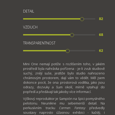
DETAIL
82
VZDUCH
68
TRANSPARENTNOST
62
Mini One nemají potíže s rozlišením toho, v jakém
prostředí byla nahrávka pořízena - je-li zvuk studiově
suchý, znějí suše, jestliže bylo studio nahrazeno
chrámovým prostorem, dají vám to vědět. Měl jsem
dokonce pocit, že ona prostorová vodítka, jako jsou
odrazy, dozvuky a šum okolí, mírně vytahují do
popředí a předávají tak jakoby více informací.
Výškový reproduktor je šampión na špici pomyslného
pelotonu. Neunikne mu sebemenší detail. Na
perkusívním tracku
Carmen
Fantasy
předvedly
soustavy naprosto úžasnou exhibici - každý, i