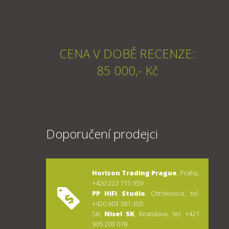
CENA V DOBĚ RECENZE:
85 000,- Kč
Doporučení prodejci
Horizon Trading Prague
, Praha,
+420 222 715 959
PP HiFi Studio
, Otrokovice, tel.
+420 603 581 305
SK:
Nisel SK
, Bratislava, tel. +421
905 203 078