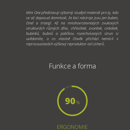
Mini One představují výborný studijní materiál pro ty, kdo
se až doposud domnívali, že bicí nástroje jsou jen buben,
činel a triangl. Až na mnohovrstevnatých zvukových
strukturách různých dřev, chřestítek, zvonítek, cinkátek,
bubínků, bubnů a paličkou rozechvívaných strun si
uvědomíte, o co vlastně člověk přichází
nemá-li
v
reprosoustavách výškový reproduktor od Usherů.
Funkce a forma
90
%
ERGONOMIE