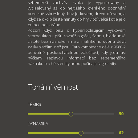
sebemenší záchvěv zvuku je vypulírovaný a
vycizelovaný až do nejtiššího křehkého doznívání
precizně vykreslený. Kov je kovem, dřevo dřevem, a
když se okolo šesté minuty do hry vloží velké kotle je o
emoce postaráno.
Pozor! Když píšu o hyperrozlišujícím výškovém
reproduktoru, píšu rovněž o grácii, šarmu, hlaďounké
čistotě bez náznaku zrna a malinkému sklonu dělat
zvuky sladšími než jsou. Tato kombinace dělá z 9980-2
úchvatně poslouchatelnou záležitost, kdy jsou uši
hýčkány záplavou informací bez sebemenšího
náznaku suché sterility nebo počínající agresivity.
Tonální věrnost
TÉMBR
50
DYNAMIKA
62