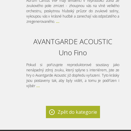
Aurum Cantus V6F mají tendenci v reprodukci zcela ze
zvukového pole zmizet - zhoupnou vás na vlně velkého
orchestru, poskytnou hluboký průzor do zvukové scény,
vykoupou vás v krásné hudbě a zanechají vás odpočatého a
zregenerovaného.
...
AVANTGARDE ACOUSTIC
Uno Fino
Pokud si pořizujete reproduktorové soustavy jako
nenápadný zdroj zvuku, který splyne s interiérem, jste ze
hry o Avantgarde Acoustic již dopředu vyřazeni. Tyto krásky
jsou postaveny tak, aby byly vidět, a tomu je podřízen i
výběr
...
Zpět do kategorie