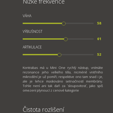
Nízké frekvence
VÁHA
58
VÝBUŠNOST
61
ARTIKULACE
52
Kontrabas má u Mini One rychlý nástup, vnímáte
rezonance jeho velkého těla, nicméně vnitřního
mikrodění je už pomíň; respektive ono tam snad i je,
ale je lehce maskováno setrvačností membrány.
Tohle není ani tak daň za ´sloupovitost´, jako spíš
omezení plynoucí z cenové kategorie
Čistota rozlišení