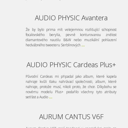
AUDIO PHYSIC Avantera
Že by bylo prima mít velejemnou rozlišující schopnost
focalovského berylia, pevně konturovanou znělost
diamantového nautilu B&W nebo muzikální pohlazení
hedvábného tweeteru Serblinových
...
AUDIO PHYSIC Cardeas Plus+
Původní Cardeas mi připadal jako album, které kapela
nahraje kvůli tlaku nahrávací společnosti, album, které
nahraje, protože musí, nikoli proto, že chce. Díkybohu se
novému modelu Plus+ podařilo všechny tyto atributy
setřást a Audio
...
AURUM CANTUS V6F