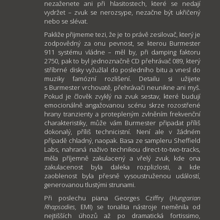
nezaženete ani při hlasitostech, které se nedají
vydržet – zvuk se nerozsype, nezačne být ukřičený
nebo se slévat.
Pakliže přijmeme tezi, že je to právě zesilovač, který je
zodpovědný za onu pevnost, se kterou Burmester
911 systému vládne – měl by, při damping faktoru
2750, pak to byl jednoznačně CD přehrávač 089, který
stříbrné disky vyžužlal do posledního bitu a vnesl do
muziky famózní rozlišení. Detailu si užijete
s Burmester vrchovatě, přehrávači neunikne ani myš.
Pokud je člověk zvyklý na zvuk sestav, které budují
emocionálně angažovanou scénu skrze rozostřené
hrany tranzienty a protepleným zvlněním frekvenční
charakteristiky, může vám Burmester připadat příliš
dokonalý, příliš technicistní. Není ale v žádném
případě chladný, naopak. Basa ze sampleru Sheffield
Labs, nahraná naživo technikou direct-to-two-tracks,
měla příjemně zakulacený a vřelý zvuk, kde ona
zakulacenost byla daleka rozplizlosti, a kde
zaoblenost byla přesně vysoustruženou událostí,
generovanou tlustými strunami.
Při poslechu piana Georges Cziffry (
Hungarian
Rhapsodies,
EMI) se tonalita nástroje neměnila od
nejtišších úhozů až po dramatická fortissimo,