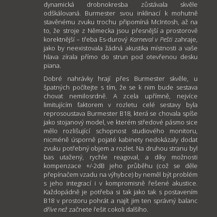
dynamická drobnokresba zůstávala skvěle
odškálovaná. Burmester svou inklinací k mohutně
stavěnému zvuku trochu připomíná McIntosh, až na
to, že stroje z Německa jsou přesnější a prostorově
korektnější – třeba Es-durový
Karneval v Pešti
zahraje,
jako by neexistovala žádná akustika místnosti a vaše
hlava zírala přímo do strun pod otevřenou desku
piana.
Dobré nahrávky hrají přes Burmester skvěle, u
špatných počítejte s tím, že se k nim bude sestava
chovat nemilosrdně. A zcela upřímně, nejvíce
limitujícím faktorem v rozletu celé sestavy byla
reprosoustava Burmester B18, která se chovala spíše
jako stojanový model, ve kterém středové pásmo sice
mělo rozlišující schopnost studiového monitoru,
nicméně úsporně pojaté kabinety nedokázaly dodat
zvuku potřebný objem a rozlet. Na druhou stranu byl
bas utažený, rychle reagoval, a díky možnosti
kompenzace +/-2dB jeho průběhu (což se děle
přepínačem vzadu na výhybce) by neměl být problém
s jeho integrací i v kompromisně řešené akustice.
Každopádně je potřeba si tak jako tak s postavením
B18 v prostoru pohrát a najít jim ten správný balanc
dříve než
začnete řešit cokoli dalšího.