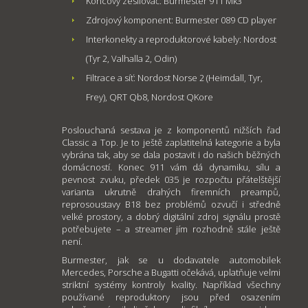
Koncový zesilovač: Burmester 911 Mk3
Zdrojový komponent: Burmester 089 CD player
Interkonekty a reproduktorové kabely: Nordost
(Tyr 2, Valhalla 2, Odin)
Filtrace a síť: Nordost Norse 2 (Heimdall, Tyr,
Frey), QRT Qb8, Nordost QKore
Poslouchaná sestava je z komponentů nižších řad
Classic a Top. Je to ještě zaplatitelná kategorie a byla
vybrána tak, aby se dala postavit i do našich běžných
domácností. Konec 911 vám dá dynamiku, sílu a
pevnost zvuku, předek 035 je rozpočtu přátelštější
varianta ukrutně drahých firemních preampů,
reprosoustavy B18 bez problémů ozvučí i středně
velké prostory, a dobrý digitální zdroj signálu prostě
potřebujete – a streamer jím rozhodně stále ještě
není.
Burmester, jak se u dodavatele automobilek
Mercedes, Porsche a Bugatti očekává, uplatňuje velmi
striktní systémy kontroly kvality. Například všechny
používané reproduktory jsou před osazením