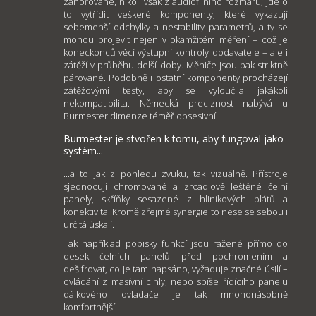
zahořované, nikoli však z audiofilního rozmaru; jde o
to vytřídit veškeré komponenty, které vykazují
sebemenší odchylky a nestability parametrů, a ty se
mohou projevit nejen v okamžitém měření – což je
koneckonců věcí výstupní kontroly dodavatele – ale i
zátěží v průběhu delší doby. Měniče jsou pak striktně
párované. Podobně i ostatní komponenty procházejí
zátěžovými testy, aby se vyloučila jakákoli
nekompatibilita. Německá preciznost nabývá u
Burmester dimenze téměř obsesivní.
Burmester je stvořen k tomu, aby fungoval jako
systém...
...a to jak z pohledu zvuku, tak vizuálně. Přístroje
sjednocují chromované a zrcadlově leštěné čelní
panely, skříňky sesazené z hliníkových plátů a
konektivita. Kromě zřejmé synergie to nese se sebou i
určitá úskalí.
Tak například popisky funkcí jsou ražené přímo do
desek čelních panelů před pochromením a
dešifrovat, co je tam napsáno, vyžaduje značné úsilí –
ovládání z masívní cihly, nebo spíše řídícího panelu
dálkového ovladače je tak mnohonásobně
komfortnější.