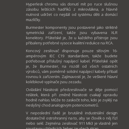
Hyperlesk chromu vás donutí mít po ruce slušnou
zásobu leštících hadříků z mikrovlákna, a hlavně
nutnost udržet co nejdál od systému děti a domácí
mazlíčky.
Burmester komponenty jsou postavené jako striktně
symetrická zařízení, takže jsou vybavena XLR
konektory. Přátelské je, že u každého přístroje jsou
přibaleny potřebné vysoce kvalitní redukce na RCA.
Koncový zesilovač disponuje pouze síťovým 16-
ampérovým IEC C19 standardem, takže budete
potřebovat příslušný napájecí kabel. Přátelské opět
je, že Burmester, na rozdíl od
všech
ostatních
výrobců, vám poměrně solidní napájecí kabely přibalí
rovnou k zařízením. Zajímavostí je, že veškeré hlavní
kolébkové vypínače jsou zezadu.
Ovládání hlasitosti předzesilovače se děje pomocí
relátek, která při změně hlasitosti cvakají opravdu
hodně nahlas. Může to zaskočit toho, kdo je zvyklý na
neslyšný chod analogovým potenciometrů.
V neposlední řadě je brutálně industriální design
dostatečně ostrohranný na to, aby se člověk o něj řízl
nebo sekl. Zejména zesilovač 911 Mk3 je vlastně jen
soustavou chladicích žeber ze všech stran.