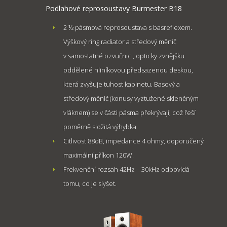
Podlahové reprosoustavy Burmester B18
2 ½ pásmová reprosoustava s basreflexem.
Výškový ring radiator a středový měnič
v samostatné ozvučnici, opticky zvnějšku
oddělené hliníkovou předsazenou deskou,
která zvyšuje tuhost kabinetu. Basový a
středový měnič (konusy vyztužené skleněným
vláknem) se v části pásma překrývají, což řeší
poměrně složitá výhybka.
Citlivost 88dB, impedance 4 ohmy, doporučený
maximální příkon 120W.
Frekvenční rozsah 42Hz – 30kHz odpovídá
tomu, co je slyšet.