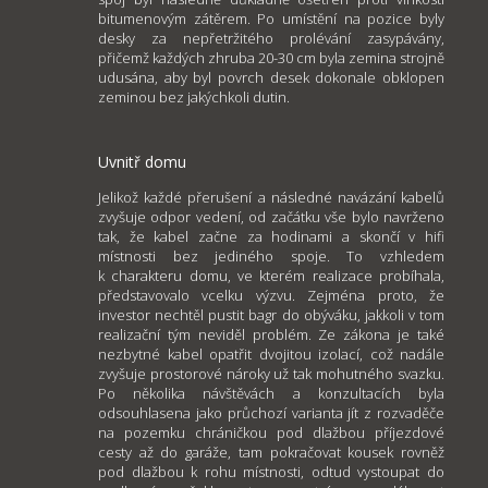
bitumenovým zátěrem. Po umístění na pozice byly
desky za nepřetržitého prolévání zasypávány,
přičemž každých zhruba 20-30 cm byla zemina strojně
udusána, aby byl povrch desek dokonale obklopen
zeminou bez jakýchkoli dutin.
Uvnitř domu
Jelikož každé přerušení a následné navázání kabelů
zvyšuje odpor vedení, od začátku vše bylo navrženo
tak, že kabel začne za hodinami a skončí v hifi
místnosti bez jediného spoje. To vzhledem
k charakteru domu, ve kterém realizace probíhala,
představovalo vcelku výzvu. Zejména proto, že
investor nechtěl pustit bagr do obýváku, jakkoli v tom
realizační tým neviděl problém. Ze zákona je také
nezbytné kabel opatřit dvojitou izolací, což nadále
zvyšuje prostorové nároky už tak mohutného svazku.
Po několika návštěvách a konzultacích byla
odsouhlasena jako průchozí varianta jít z rozvaděče
na pozemku chráničkou pod dlažbou příjezdové
cesty až do garáže, tam pokračovat kousek rovněž
pod dlažbou k rohu místnosti, odtud vystoupat do