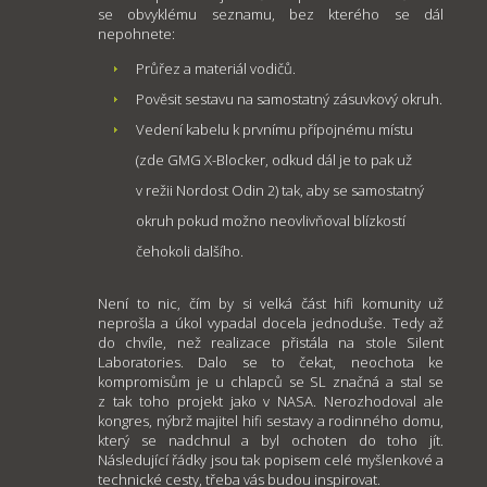
se obvyklému seznamu, bez kterého se dál
nepohnete:
Průřez a materiál vodičů.
Pověsit sestavu na samostatný zásuvkový okruh.
Vedení kabelu k prvnímu přípojnému místu
(zde GMG X-Blocker, odkud dál je to pak už
v režii Nordost Odin 2) tak, aby se samostatný
okruh pokud možno neovlivňoval blízkostí
čehokoli dalšího.
Není to nic, čím by si velká část hifi komunity už
neprošla a úkol vypadal docela jednoduše. Tedy až
do chvíle, než realizace přistála na stole Silent
Laboratories. Dalo se to čekat, neochota ke
kompromisům je u chlapců se SL značná a stal se
z tak toho projekt jako v NASA. Nerozhodoval ale
kongres, nýbrž majitel hifi sestavy a rodinného domu,
který se nadchnul a byl ochoten do toho jít.
Následující řádky jsou tak popisem celé myšlenkové a
technické cesty, třeba vás budou inspirovat.