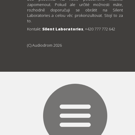
zapomenout. Pokud ale určité možnosti máte,
rozhodně doporučuji se obrátit na Silent
Laboratories a celou věc prokonzultovat. Stojí to za
to.
Kontakt:
Silent Laboratories
, +420 777 772 642
(C) Audiodrom 2026