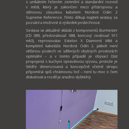
s unikátním řešením zemnění a standardní rozvod
v mědi, který je zakončen mezi přístrojovou a
stěnovou zásuvkou kabelem Nordost Odin 2
Supreme Reference. Tímto děkuji majiteli sestavy za
pozvání a možnost si výsledek poslechnout.
Sestava se aktuálně skládá z komponentů Burmester
(CD 089, předzesilovač 088, koncový zesilovač 911
mk3), reprosoustav Estelon X Diamond MkII a
kompletní kabeláže Nordost Odin 2. Jakkoli není
většinou poslech ve sdílených obytných prostorách
optimální – a v tomto případě je obývací část
propojená s kuchyní opravdovou výzvou, protože je
štědře dimenzovaná a koncepčně včetně stropu
připomíná spíš chrámovou loď – není tu moc o čem
diskutovat a rozdíl je snadno slyšitelný.