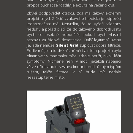
proposlouchat se rozdíly je aktivita na večer či dva.
Zbývá zodpovědět otázku, zda má takový extrémní
projekt smysl. Z čistě zvukového hlediska je odpověď
jednoznačná: má. Netvrdím, že to vyřeší všechny
neduhy a pořád platí, že do takového dobrodružství
bych se osobně nepouštěl, pokud bych vlastnil
sestavu za řádově desetitisíce. Další legitimní úvaha
je, zda nemůže
Silent Grid
suplovat dobrá filtrace.
Podle mě jsou to dvě různé věci a cílem projektu bylo
eliminovat v maximální míře zdroje potíží, nikoli léčit
symptomy. Nicméně není v moci jakékoli napájecí
větve učinit audio sestavu imunní proti různým typům
rušení, takže filtrace v ní bude mít nadále
nezastupitelné místo.