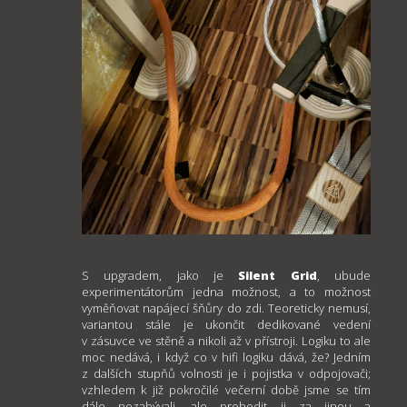
S upgradem, jako je
Silent Grid
, ubude
experimentátorům jedna možnost, a to možnost
vyměňovat napájecí šňůry do zdi. Teoreticky nemusí,
variantou stále je ukončit dedikované vedení
v zásuvce ve stěně a nikoli až v přístroji. Logiku to ale
moc nedává, i když co v hifi logiku dává, že? Jedním
z dalších stupňů volnosti je i pojistka v odpojovači;
vzhledem k již pokročilé večerní době jsme se tím
dále nezabývali, ale prohodit ji za jinou a