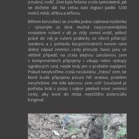
a nulový vodič. Zem byla řešena zcela samostatně, jak
se dočtete dál. Na celou tuto legraci padlo 1200
metrů mědi, stříbra a teflonu.
Během konzultací se zrodila jedna zajímavá myšlenka
– výrazným (a dost možná nejvýznamnějším)
nositelem rušení v síti je vždy zemní vodič, jelikož
právě do něj je rušení prakticky ze všech přístrojů
svedeno a z pohledu bezpečnostních norem není
dobrý nápad zemnící cesty přerušit. Navíc jsou ve
většině případů na zcela stejnou zarušenou zem
v komponentech připojeny i vstupy nebo výstupy
signálových cest, nejde tedy jen o problém napájení.
Pokud nevytvoříme zcela nezávislou „čistou“ zem, ke
které bude připojena pouze hifi sestava, problém
nevyřešíme. Ale kde takovou zem vzít? Současně je
potřeba brát v potaz i odpor jakékoli nové zemnící
cesty, aby svod do místa nejnižšího potenciálu
fungoval.