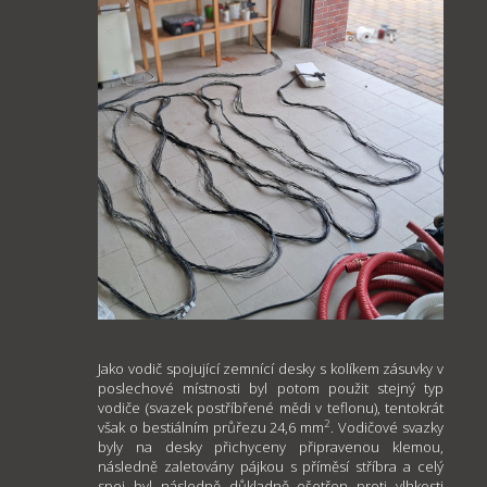
Jako vodič spojující zemnící desky s kolíkem zásuvky v
poslechové místnosti byl potom použit stejný typ
vodiče (svazek postříbřené mědi v teflonu), tentokrát
2
však o bestiálním průřezu 24,6 mm
. Vodičové svazky
byly na desky přichyceny připravenou klemou,
následně zaletovány pájkou s příměsí stříbra a celý
spoj byl následně důkladně ošetřen proti vlhkosti