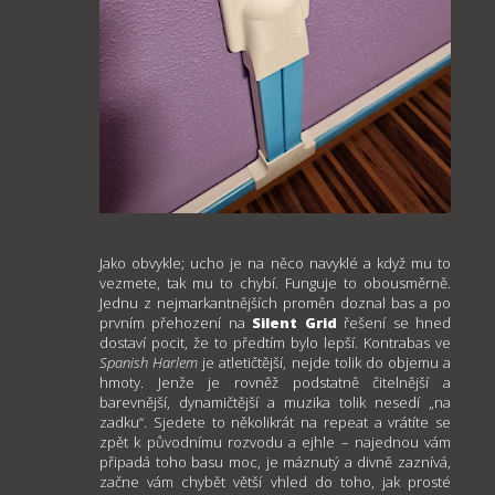
Jako obvykle; ucho je na něco navyklé a když mu to
vezmete, tak mu to chybí. Funguje to obousměrně.
Jednu z nejmarkantnějších proměn doznal bas a po
prvním přehození na
Silent Grid
řešení se hned
dostaví pocit, že to předtím bylo lepší. Kontrabas ve
Spanish Harlem
je atletičtější, nejde tolik do objemu a
hmoty. Jenže je rovněž podstatně čitelnější a
barevnější, dynamičtější a muzika tolik nesedí „na
zadku“. Sjedete to několikrát na repeat a vrátíte se
zpět k původnímu rozvodu a ejhle – najednou vám
připadá toho basu moc, je máznutý a divně zaznívá,
začne vám chybět větší vhled do toho, jak prosté