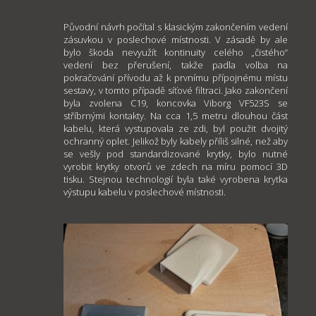
Původní návrh počítal s klasickým zakončením vedení
zásuvkou v poslechové místnosti. V zásadě by ale
bylo škoda nevyužít kontinuity celého „čistého“
vedení bez přerušení, takže padla volba na
pokračování přívodu až k prvnímu přípojnému místu
sestavy, v tomto případě síťové filtraci. Jako zakončení
byla zvolena C19, koncovka Viborg VF523S se
stříbrnými kontakty. Na cca 1,5 metru dlouhou část
kabelu, která vystupovala ze zdi, byl použit dvojitý
ochranný oplet. Jelikož byly kabely příliš silné, než aby
se vešly pod standardizované krytky, bylo nutné
vyrobit krytky otvorů ve zdech na míru pomocí 3D
tisku. Stejnou technologií byla také vyrobena krytka
výstupu kabelu v poslechové místnosti.