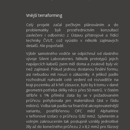
Vnější terraforming
Celý projekt začal pečlivým plánováním a do
problematiky byli prostřednictvím konzultací
zavlečeni i odborníci z Ústavu přístrojové a řídící
techniky ČVUT, což vyústilo v několik zajímavých
detailů. Ale popořadě.
Výběr samotného vodiče se odpíchnul od vlastního
vývoje Silent Laboratories. Několik prototypů jejich
napájecích kabelů jsem měl doma a zvukově byly víc
než zajímavé. Pokud jednou dostanou finální formu,
asi nebudou mít nouzi o zákazníky. A jelikož padlo
rozhodnutí nahradit celé vedení od rozvaděče na
kraji pozemku až k hifi zásuvce, bylo by k tomu v dané
geometrii potřeba délky něco přes 50 metrů. V čistém
stříbře s 1% příměsí zlata by se v požadovaném
průřezu pohybovala jen materiálová část v řádu
miliónů. Volba tak padla na finančně akceptovatelnější
variantu, postříbřenou OFC měď AlphaWire
v teflonové izolaci o průřezu 0,82 mm2. Spletením a
volným zakroucením tak postupně vznikly jednotlivé
žíly až do konečného průřezu 2 x 8,2 mm2 pro fázový