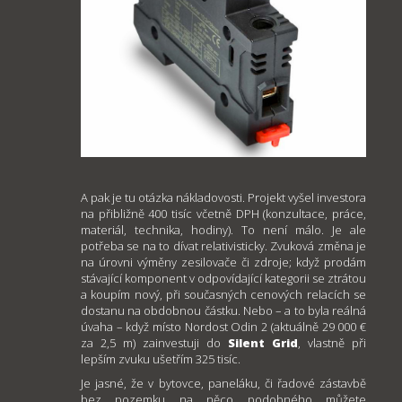
A pak je tu otázka nákladovosti. Projekt vyšel investora
na přibližně 400 tisíc včetně DPH (konzultace, práce,
materiál, technika, hodiny). To není málo. Je ale
potřeba se na to dívat relativisticky. Zvuková změna je
na úrovni výměny zesilovače či zdroje; když prodám
stávající komponent v odpovídající kategorii se ztrátou
a koupím nový, při současných cenových relacích se
dostanu na obdobnou částku. Nebo – a to byla reálná
úvaha – když místo Nordost Odin 2 (aktuálně 29 000 €
za 2,5 m) zainvestuji do
Silent Grid
, vlastně při
lepším zvuku ušetřím 325 tisíc.
Je jasné, že v bytovce, paneláku, či řadové zástavbě
bez pozemku na něco podobného můžete