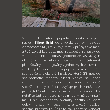
V tomto konkrétním případě, projektu s krycím
názvem
Silent Grid
, jde o typické domovní rozvody
2
v novostavbě RD, CYKY 3x2,5 mm
v průmyslové mědi
a PVC izolaci, kde cesta mezi rozvaděčem a zásuvkou
v místnosti s hifi je součástí jednoho ze zásuvkových
okruhů v domě, jehož vodiče jsou nespočetněkrát
přerušovány a napojovány v jednotlivých zásuvkách,
ve kterých jsou navíc zapojeny ostatní domácí
spotřebiče a elektrické instalace, které šíří zpět do
sítě podstatné množství rušení. Vodiče jsou navíc
často vedeny chráničkami ve zdech společně
s dalšími kabely, což dále zvyšuje jejich zarušení. A
jelikož „tok“ elektrické energie není vůbec žádný tok a
neřídí se žádnou trasou, jak se mnozí milně domnívají,
mají i hifi komponenty okamžitý přístup ke všem
dobrým a špatným věcem, které takové napájecí
schéma představuje. Řešit to pak znamená věnovat