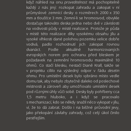
když náhled na onu
proveditelnost
má pochopitelně
každý z nás jiný: rozkopat zahradu a zakopat v ní
průmyslové zemnící desky o rozměrech 2000 x 350
mm a tloušťce 3 mm. Zemní-li se hromosvod, obvykle
dostačuje takováto deska jedna nebo dvě v závislosti
na vodivosti půdy v místě realizace. Protože je půda
v místě této realizace díky vysokému obsahu jílu a
vysoké vlhkosti dané polohou pozemku velice dobře
vodivá, padlo rozhodnutí jich zakopat rovnou
dvanáct. Podle aktuálně harmonizovaných
evropských norem pro ochranu před bleskem je
požadavek na zemnění hromosvodu maximálně 10
ohmů. Co stačí blesku, nestačí Dianě Krall, takže se
v projektu cílilo na výsledný odpor v řádu
desetin
ohmu. Pro umístění desek bylo vybráno místo vedle
domu tak, aby nebylo zbytečně daleko od poslechové
místnosti a zároveň aby umožňovalo umístění desek
pod různými úhly vůči sobě. Desky byly pohřbeny cca
1,5 metru hluboko, a i když se pracovalo
s mechanizací, kdo se někdy snažil něco vykopat v jílu,
ví, že to dá zabrat. Došlo i na běžné průvodní jevy,
jako překopání závlahy zahrady, což celý úkol činilo
pestřejším.