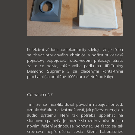
Kolektivní vědomí audiokomunity sděluje, že je třeba
se zbavit proudového chrániče a pořídit si klasický
pojistkový odpojovač. Totéž vědomí přikazuje utratit
za to co nejvíc, takže volba padla na HiFi-Tuning
Diamond Supreme 3 se zlacenými kontaktními
plochami (za přibližně 1000 euro včetně pojistky).
Co na to uši?
Tím, že se nezklikvidoval původní napájecí přívod,
vznikly dvě alternativní možnosti, jak přivést energii do
audio systému. Není tak potřeba spoléhat na
sluchovou paměť a je možné si rozdíly v původním a
novém řešení jednoduše porovnat. De facto se tak
srovnává nepřerušená cesta Silent Laboratories