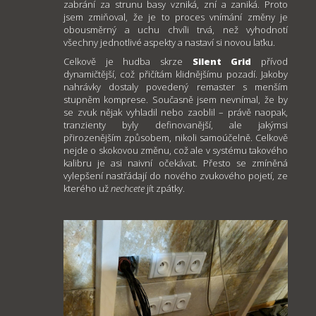
zabrání za strunu basy vzniká, zní a zaniká. Proto
jsem zmiňoval, že je to proces vnímání změny je
obousměrný a uchu chvíli trvá, než vyhodnotí
všechny jednotlivé aspekty a nastaví si novou laťku.
Celkově je hudba skrze
Silent Grid
přívod
dynamičtější, což přičítám klidnějšímu pozadí. Jakoby
nahrávky dostaly povedený remaster s menším
stupněm komprese. Současně jsem nevnímal, že by
se zvuk nějak vyhladil nebo zaoblil – právě naopak,
tranzienty byly definovanější, ale jakýmsi
přirozenějším způsobem, nikoli samoúčelně. Celkově
nejde o skokovou změnu, což ale v systému takového
kalibru je asi naivní očekávat. Přesto se zmíněná
vylepšení nastřádají do nového zvukového pojetí, ze
kterého už
nechcete
jít zpátky.