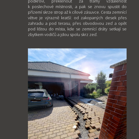
podkroví, překlenout za trámy vzdálenost
k poslechové místnosti, a pak se znovu spustit do
přízemí skrze strop až k cílové zásuvce. Cesta zemnící
větve je výrazně kratší: od zakopaných desek přes
zahradu a pod terasu, přes obvodovou zeď a opět
pod lištou do místa, kde se zemnící dráty setkají se
zbytkem vodičů a jdou spolu skrz zeď.