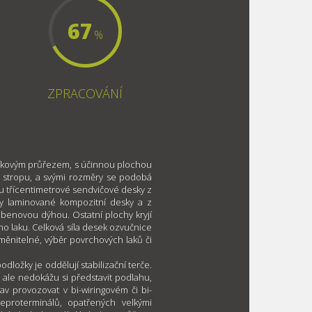
67
%
ZPRACOVÁNÍ
níkovým průřezem, s účinnou plochou
 stropu, a svými rozměry se podobá
u třícentimetrové sendvičové desky z
ry laminované kompozitní desky a z
ebenovou dýhou. Ostatní plochy kryjí
o laku. Celková síla desek ozvučnice
měnitelné, výběr povrchových laků či
dložky je oddělují stabilizační terče.
 ale nedokážu si představit podlahu,
av provozovat v bi-wiringovém či bi-
eproterminálů, opatřených velkými