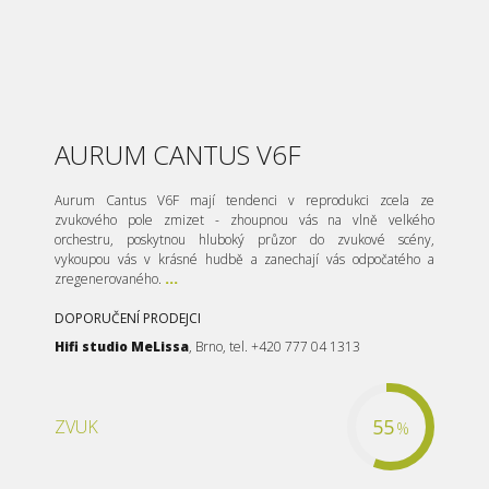
AURUM CANTUS V6F
Aurum Cantus V6F mají tendenci v reprodukci zcela ze
zvukového pole zmizet - zhoupnou vás na vlně velkého
orchestru, poskytnou hluboký průzor do zvukové scény,
vykoupou vás v krásné hudbě a zanechají vás odpočatého a
zregenerovaného.
...
DOPORUČENÍ PRODEJCI
Hifi studio MeLissa
, Brno, tel. +420 777 04 1313
55
ZVUK
%