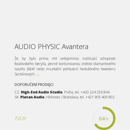
AUDIO PHYSIC Avantera
Že by bylo prima mít velejemnou rozlišující schopnost
focalovského berylia, pevně konturovanou znělost diamantového
nautilu B&W nebo muzikální pohlazení hedvábného tweeteru
Serblinových
...
DOPORUČENÍ PRODEJCI
CZ:
High-End Audio Studio
, Praha, tel. +420 224 256 844
SK:
Platan Audio
, Hlohovec / Bratislava, tel. +421 905 409 802
64
ZVUK
%