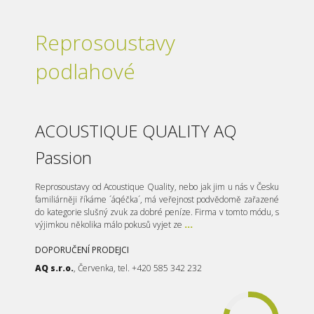
Reprosoustavy
podlahové
ACOUSTIQUE QUALITY AQ
Passion
Reprosoustavy od Acoustique Quality, nebo jak jim u nás v Česku
familiárněji říkáme ´áqéčka´, má veřejnost podvědomě zařazené
do kategorie slušný zvuk za dobré peníze. Firma v tomto módu, s
výjimkou několika málo pokusů vyjet ze
...
DOPORUČENÍ PRODEJCI
AQ s.r.o.
, Červenka, tel. +420 585 342 232