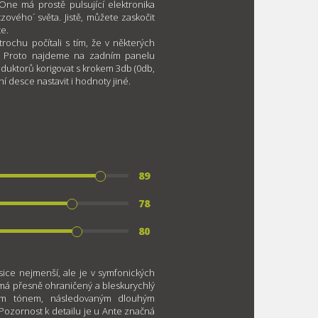
ne má prostě pulsující elektronika
zového´ světa. Jistě, můžete zaskočit
te.
ochu počítali s tím, že v některých
š. Proto najdeme na zadním panelu
uktorů korigovat s krokem 3db (0db,
í desce nastavit i hodnoty jiné.
89
78
80
sice nejmenší, ale je v symfonických
ky má přesně ohraničený a bleskurychlý
ím tónem, následovaným dlouhým
 Pozornost k detailu je u Ante značná