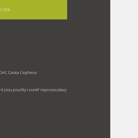
13 928
o DAC Casea Cepheus
eré jsou použity i uvnitř reprosoustavy