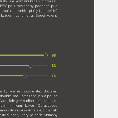
áty´, ale koaxiální kabely o průřezu
skříní jsou rozvedeny podobně jako
zvučnice i vnitřní příčky jsou pečlivě
 každém centimetru. Specifikovaný
98
82
76
iky, kde se nástroje stěží dostávají
je hloubka basu omezena jen a pouze
 Sade, kde je v nádherném kontrastu
ickými linkami kláves. Opravdovou
ika vytvoří skrze Ante akustický tlak,
ogický pocit, který je spíše vnímaný