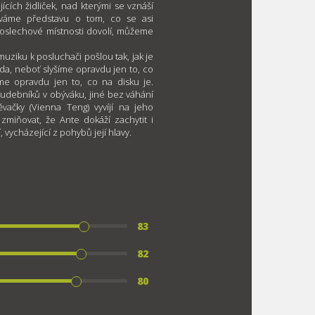
ících židliček, nad kterými se vznáší
táváme představu o tom, co se asi
poslechové místnosti dovolí, můžeme
ziku k posluchači pošlou tak, jak je
a, neboť slyšíme opravdu jen to, co
me opravdu jen to, co na disku je.
hudebníků v obýváku, jiné bez váhání
vačky (Vienna Teng) vyvíjí na jeho
zmiňovat, že Ante dokáží zachytit i
vycházející z pohybů její hlavy.
83
82
80