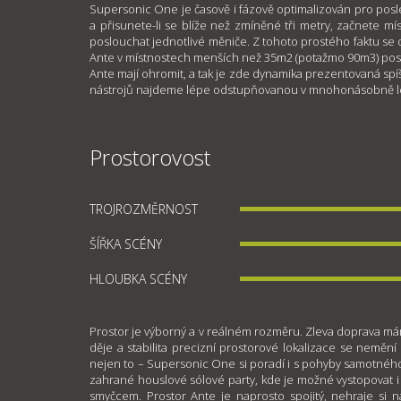
Supersonic One je časově i fázově optimalizován pro posl
a přisunete-li se blíže než zmíněné tři metry, začnete
poslouchat jednotlivé měniče. Z tohoto prostého faktu se
Ante v místnostech menších než 35m2 (potažmo 90m3) pos
Ante mají ohromit, a tak je zde dynamika prezentovaná spí
nástrojů najdeme lépe odstupňovanou v mnohonásobně le
Prostorovost
TROJROZMĚRNOST
ŠÍŘKA SCÉNY
HLOUBKA SCÉNY
Prostor je výborný a v reálném rozměru. Zleva doprava m
děje a stabilita precizní prostorové lokalizace se nemění an
nejen to – Supersonic One si poradí i s pohyby samotného
zahrané houslové sólové party, kde je možné vystopovat i 
smyčcem. Prostor Ante je naprosto spojitý, nehraje si n