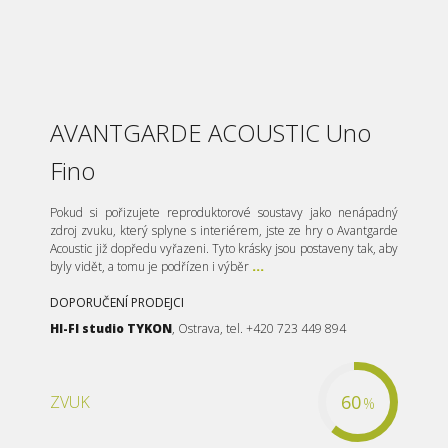
AVANTGARDE ACOUSTIC Uno
Fino
Pokud si pořizujete reproduktorové soustavy jako nenápadný
zdroj zvuku, který splyne s interiérem, jste ze hry o Avantgarde
Acoustic již dopředu vyřazeni. Tyto krásky jsou postaveny tak, aby
byly vidět, a tomu je podřízen i výběr
...
DOPORUČENÍ PRODEJCI
HI-FI studio TYKON
, Ostrava, tel. +420 723 449 894
60
ZVUK
%