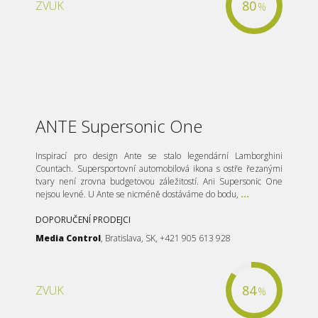
80
ZVUK
%
ANTE Supersonic One
Inspirací pro design Ante se stalo legendární Lamborghini
Countach. Supersportovní automobilová ikona s ostře řezanými
tvary není zrovna budgetovou záležitostí. Ani Supersonic One
nejsou levné. U Ante se nicméně dostáváme do bodu,
...
DOPORUČENÍ PRODEJCI
Media Control
, Bratislava, SK, +421 905 613 928
84
ZVUK
%