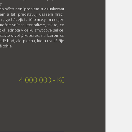
y.
h očích není problém si vizualizovat
em a tak představují usazení hráči,
uk, vycházející z této masy, má nejen
možné vnímat jednotlivce, tak to, co
ická jednota v celku smyčcové sekce.
dstavte si velký koberec, na kterém se
ě bod, ale plocha, která uvnitř žije
ě tohle.
4 000 000,- Kč