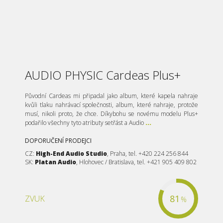
AUDIO PHYSIC Cardeas Plus+
Původní Cardeas mi připadal jako album, které kapela nahraje
kvůli tlaku nahrávací společnosti, album, které nahraje, protože
musí, nikoli proto, že chce. Díkybohu se novému modelu Plus+
podařilo všechny tyto atributy setřást a Audio
...
DOPORUČENÍ PRODEJCI
CZ:
High-End Audio Studio
, Praha, tel. +420 224 256 844
SK:
Platan Audio
, Hlohovec / Bratislava, tel. +421 905 409 802
81
ZVUK
%