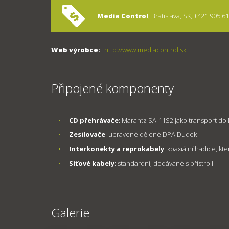
Media Control
, Bratislava, SK, +421 905 6
Web výrobce:
http://www.mediacontrol.sk
Připojené komponenty
CD přehrávače
: Marantz SA-11S2 jako transport d
Zesilovače
: upravené dělené DPA Dudek
Interkonekty a reprokabely
: koaxiální hadice, kt
Síťové kabely
: standardní, dodávané s přístroji
Galerie