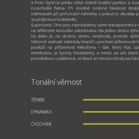
a Peer Gynt na pódiu ožívá včetně šustění partitur a vrzaj
rozechvělá flétna. Při vhodně zvolené hlasitosti dos
odehrávalo při pořizování nahrávky a pokud to akustika 
se projít mezi hudebníky.
Supersonic One jsou reproduktory velmi transparentní a mu
na stříbrném kotoučku zakódována. Na jednu stranu výhod
na disku je, na druhou stranu nevýhoda, protože slyší
Výborně sejmuté nahrávky hraničí s pocitem přítomnosti 
poukáží na přítomnost mikrofonu – tlak, který hlas zpě
membránu, je fyzicky hmatatelný, a nemá asi ani smysl 
proměnlivou vzdálenost, ve které se Vienna od něj nachází, 
Tonální věrnost
TÉMBR
DYNAMIKA
ČASOVÁNÍ