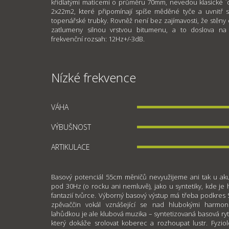
křídlatými maticemi o průměru 70mm, nevedou klasické ´dr
2x22m2, které připomínají spíše měděné tyče a uvnitř 
topenářské trubky. Rovněž není bez zajímavosti, že stěny o
zatlumeny silnou vrstvou bitumenu, a to doslova na
frekvenční rozsah: 12Hz+/-3dB.
Nízké frekvence
VÁHA
VÝBUŠNOST
ARTIKULACE
Basový potenciál 55cm měničů nevyužijeme ani tak u akust
pod 30Hz (o rocku ani nemluvě), jako u syntetiky, kde 
fantazií tvůrce. Výborný basový výstup má třeba podkres
zpěvaččin vokál vznášející se nad hlubokými harmon
lahůdkou je ale klubová muzika – syntetizovaná basová rytm
který dokáže srolovat koberec a rozhoupat lustr. Fyziol