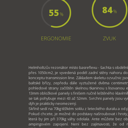
84
55
%
%
ERGONOMIE
ZVUK
Helmholtzův rezonátor místo basreflexu - šachta s obdél
přes 1050cm2, je vyvedená podél zadní stěny nahoru do
konceptu transmission line. Základem skeletu ozvučnic jso
baltské břízy, zepředu dále vyztužené dvěma centimet
pohledové strany začištěn skelnou tkaninou s lisovanou 
13mm obložkové panely s finišem ručně leštěného klavírníh
se tak pohybuje mezi 43 až 52mm. Svrchni panely jsou vy
dýh je prakticky neomezený.
Skříně sedí na 70kg těžkém soklu z leteckého duralu a od po
Pokud chcete, je možné do podstavy našroubovat i hroty,
která by jim při 370kg váhy odolala. Ante můžete bez ob
ampingovém zapojení. Není bez zajímavosti, že od r