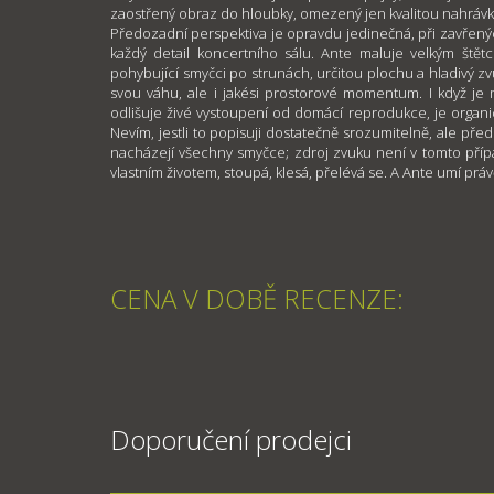
zaostřený obraz do hloubky, omezený jen kvalitou nahrávk
Předozadní perspektiva je opravdu jedinečná, při zavřenýc
každý detail koncertního sálu. Ante maluje velkým štětc
pohybující smyčci po strunách, určitou plochu a hladivý zv
svou váhu, ale i jakési prostorové momentum. I když je 
odlišuje živé vystoupení od domácí reprodukce, je organ
Nevím, jestli to popisuji dostatečně srozumitelně, ale pře
nacházejí všechny smyčce; zdroj zvuku není v tomto případ
vlastním životem, stoupá, klesá, přelévá se. A Ante umí práv
CENA V DOBĚ RECENZE:
Doporučení prodejci