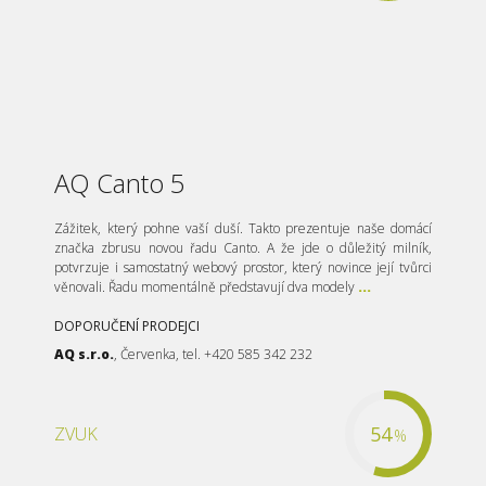
AQ Canto 5
Zážitek, který pohne vaší duší. Takto prezentuje naše domácí
značka zbrusu novou řadu Canto. A že jde o důležitý milník,
potvrzuje i samostatný webový prostor, který novince její tvůrci
věnovali. Řadu momentálně představují dva modely
...
DOPORUČENÍ PRODEJCI
AQ s.r.o.
, Červenka, tel. +420 585 342 232
54
ZVUK
%