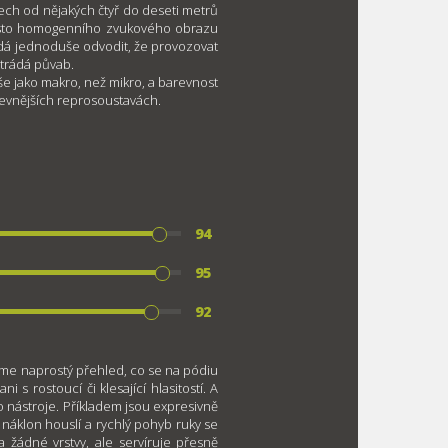
ech od nějakých čtyř do deseti metrů
 místo homogenního zvukového obrazu
 dá jednoduše odvodit, že provozovat
trádá půvab.
še jako makro, než mikro, a barevnost
vnějších reprosoustavách.
94
95
92
áme naprostý přehled, co se na pódiu
i s rostoucí či klesající hlasitostí. A
 nástroje. Příkladem jsou expresivně
náklon houslí a rychlý pohyb ruky se
a žádné vrstvy, ale servíruje přesně