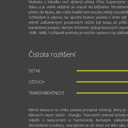
hluboko v žaludku než slyšený ušima. Přes Supersonic O
šťávu a je velmi obtížné se vracet do běžného ´třicetihert
přímo do klubu, ale v této kvalitě tam muziku nikdy neuslyší
Vzhledem k výkonu na spodní hranici pásma v Ante tak tr
méně zatlumených prostorách může být basu až příli
banánkový jumper, kterým můžeme výstup basových reprod
-3dB, -6dB). V případě potřeby je možno úpravou na základn
Čistota rozlišení
DETAIL
VZDUCH
TRANSPARENTNOST
Mírná elevace na vršku pásma prospívá nástroji, který je 
tělesech nejvíc slyšet – trianglu. Tranzient cinknutí tyčin
náběh s nasyceným a harmonicky bohatým základn
dozníváním a odrazy, vracejícími se ze stran od stěn sálu.