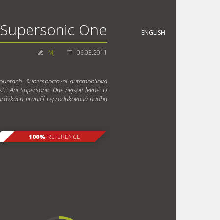
Supersonic One
ENGLISH
MJ
06.03.2011
Countach. Supersportovní automobilová
stí. Ani Supersonic One nejsou levné. U
hrávkách hraničí reprodukovaná hudba
100%
REFERENCE