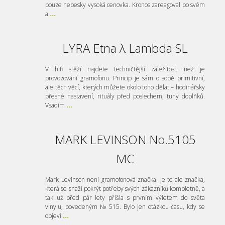
pouze nebesky vysoká cenovka. Kronos zareagoval po svém
a
...
LYRA Etna λ Lambda SL
V hifi stěží najdete techničtější záležitost, než je
provozování gramofonu. Princip je sám o sobě primitivní,
ale těch věcí, kterých můžete okolo toho dělat – hodinářsky
přesné nastavení, rituály před poslechem, tuny doplňků.
Vsadím
...
MARK LEVINSON No.5105
MC
Mark Levinson není gramofonová značka. Je to ale značka,
která se snaží pokrýt potřeby svých zákazníků kompletně, a
tak už před pár lety přišla s prvním výletem do světa
vinylu, povedeným № 515. Bylo jen otázkou času, kdy se
objeví
...