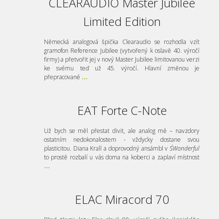
CLEARAUDIO Master Jubilee
Limited Edition
Německá analogová špička Clearaudio se rozhodla vzít
gramofon Reference Jubilee (vytvořený k oslavě 40. výročí
firmy) a přetvořit jej v nový Master Jubilee limitovanou verzi
ke svému teď už 45. výročí. Hlavní změnou je
přepracované
...
EAT Forte C-Note
Už bych se měl přestat divit, ale analog mě – navzdory
ostatním nedokonalostem - vždycky dostane svou
plasticitou. Diana Krall a doprovodný ansámbl v
S´Wonderful
to prostě rozbalí u vás doma na koberci a zaplaví místnost
...
ELAC Miracord 70