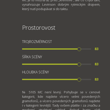
vynahrazuje Levinson dobrým rytmickým drajvem,
který nutí podupávat si do taktu.
Prostorovost
TROJROZMĚRNOST
83
ŠÍŘKA SCÉNY
83
HLOUBKA SCÉNY
83
№ 5105 MC není levný. Pohybuje se v cenové
kategorii, kde najdete vícero velmi povedených
gramofonů, a vícero povedených gramofonů najdete
i v kategorii levnější. Tady ovšem platíte i za značku a
moderní atraktivní vzhled. Pokud byste rádi