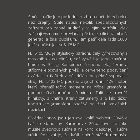
Směr značky je v posledních zhruba pěti letech více
než zřejmý. Stále nabízí několik specializovaných
zařízení pro zaryté audiofily, v jejím portfoliu však
začínají významně převládat přístroje, cílící na mladší
generaci a širší publikum. Tam patří celá řada 5000,
jejíž součástí je i № 5105 MC.
№ 5105 MC je stylisticky parádní, celý vyfrézovaný z
masivního kusu hliníku, což vysvětluje jeho značnou
hmotnost 34 kg. Kombinace černého skla, černě a
stříbrně eloxovaných prvků, a červeného podsvícení
ovládacích tlačítek z něj dělá moc pěkně vypadající
stroj. № 5105 MC používá asynchronní 12V motor,
který přenáší točivý moment na hřídel gramofonu
pomocí čtyřhranného řemínku. Talíř je rovněž
hliníkový, z vnitřní strany zatlumený a 6 kilo těžký.
Konstrukce gramofonu spočívá na třech izolačních
nožičkách.
Ovládací prvky jsou jen dva, volič rychlosti 33/45 a
tlačítko stand by. Karbonové 20-palcové ramínko
musíte zvednout ručně a na konci desky jej i ručně
vrátit. Pozitivní je, že kvůli změně otáček nemusíte