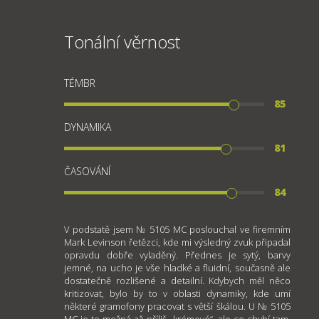
Tonální věrnost
TÉMBR
85
DYNAMIKA
81
ČASOVÁNÍ
84
V podstatě jsem № 5105 MC poslouchal ve firemním
Mark Levinson řetězci, kde mi výsledný zvuk připadal
opravdu dobře vyladěný. Přednes je sytý, barvy
jemné, na ucho je vše hladké a fluidní, současně ale
dostatečně rozlišené a detailní. Kdybych měl něco
kritizovat, bylo by to v oblasti dynamiky, kde umí
některé gramofony pracovat s větší škálou. U № 5105
MC je to možná až příliš „krémové“, ale co chybí tam,