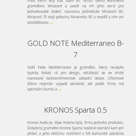
Před třemi lety Elac slavil 90. výročí svého ikonického
gramofonu Miracord a uvedl na trh jeho verzi pro
jednadvacáté století, nazvanou jednoduše Miracord 90.
Miracord 70 stojí polovinu Miracordu 90 a nesdílí s ním ani
součástkovou
...
GOLD NOTE Mediterraneo B-
7
Gold Note Mediterraneo je gramofon, který nezapře
typicky italský cit pro design, odrážející se ve vlnitě
tvarované šesticentimetrové základní desce. Ořechové
dřevo nejenže vypadá skvostně, ale podle firmy má
optimální tlumicí a
...
KRONOS Sparta 0.5
Kronos Audio je, lépe řečeno byla, firma jednoho produktu.
Dotažený gramofon Kronos Sparta nasbíral ocenění kam jen
přišel, a jeho většímu rozšíření v hifi komunitě zabránila