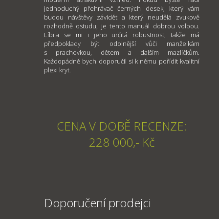
jednoduchý přehrávač černých desek, který vám
budou návštěvy závidět a který neudělá zvukově
rozhodně ostudu, je tento manuál dobrou volbou.
Líbila se mi i jeho určitá robustnost, takže má
předpoklady být odolnější vůči manželkám
s prachovkou, dětem a dalším mazlíčkům.
Každopádně bych doporučil si k němu pořídit kvalitní
plexi kryt.
CENA V DOBĚ RECENZE:
228 000,- Kč
Doporučení prodejci