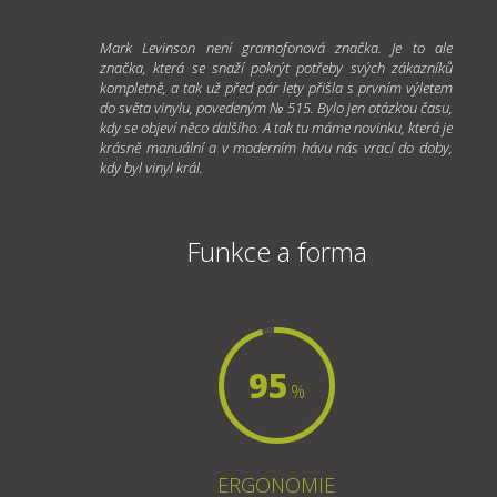
Mark Levinson není gramofonová značka. Je to ale
značka, která se snaží pokrýt potřeby svých zákazníků
kompletně, a tak už před pár lety přišla s prvním výletem
do světa vinylu, povedeným № 515. Bylo jen otázkou času,
kdy se objeví něco dalšího. A tak tu máme novinku, která je
krásně manuální a v moderním hávu nás vrací do doby,
kdy byl vinyl král.
Funkce a forma
95
%
ERGONOMIE