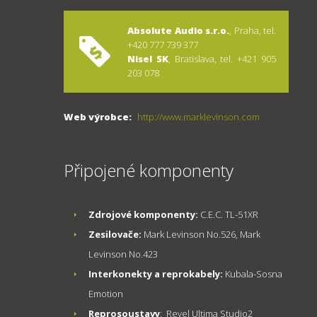
Absolute Audio s.r.o.
, Praha, tel.
+420 777 739 377
Nisel SK
, Bratislava, tel. +421 905
203 078
Web výrobce:
http://www.marklevinson.com
Připojené komponenty
Zdrojové komponenty:
C.E.C. TL-51XR
Zesilovače:
Mark Levinson No.526, Mark
Levinson No.423
Interkonekty a reprokabely:
Kubala-Sosna
Emotion
Reprosoustavy
: Revel Ultima Studio2