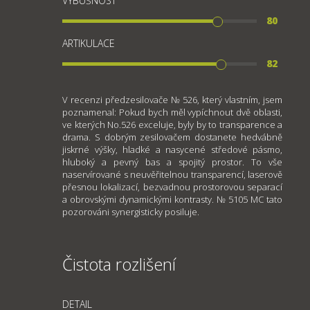
VÝBUŠNOST
80
ARTIKULACE
82
V recenzi předzesilovače № 526, který vlastním, jsem
poznamenal: Pokud bych měl vypíchnout dvě oblasti,
ve kterých No.526 exceluje, byly by to transparence a
drama. S dobrým zesilovačem dostanete hedvábně
jiskrné výšky, hladké a nasycené středové pásmo,
hluboký a pevný bas a spojitý prostor. To vše
naservírované s neuvěřitelnou transparencí, laserově
přesnou lokalizací, bezvadnou prostorovou separací
a obrovskými dynamickými kontrasty. № 5105 MC tato
pozorováni synergisticky posiluje.
Čistota rozlišení
DETAIL