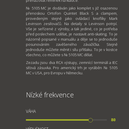
přehazovat řemínek na kladce.
№ 5105 MC je dodáván jako komplet s již osazenou
přenoskou Ortofon Quintet Black S a clampem,
provedeným stejně jako ovládací knoflíky Mark
Levinson zesilovačů. Na detaily si Levinson potrpí.
Vše je seřízené z výroby, a tak jediné, co je potřeba
před poslechem udělat, je nastavit anti-skating. To je
názorně popsané v manuálu a děje se to jednoduše
posunováním zavěšeného závažíčka. Stejně
jednoduše můžete měnit i sílu přítlaku. To je v kostce
všechno, co můžete s № 5105 MC dělat.
Zezadu jsou dva RCA výstupy, zemnící terminál a IEC
síťová zásuvka. Pro americký trh je vyráběn № 5105
MC v USA, pro Evropu v Německu.
Nízké frekvence
VÁHA
80