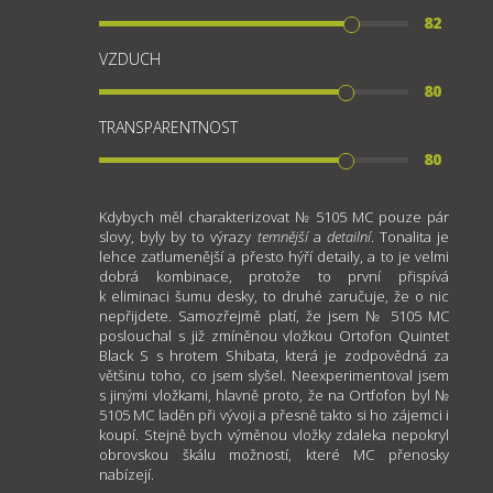
82
VZDUCH
80
TRANSPARENTNOST
80
Kdybych měl charakterizovat № 5105 MC pouze pár
slovy, byly by to výrazy
temnější
a
detailní
. Tonalita je
lehce zatlumenější a přesto hýří detaily, a to je velmi
dobrá kombinace, protože to první přispívá
k eliminaci šumu desky, to druhé zaručuje, že o nic
nepřijdete. Samozřejmě platí, že jsem № 5105 MC
poslouchal s již zmíněnou vložkou Ortofon Quintet
Black S s hrotem Shibata, která je zodpovědná za
většinu toho, co jsem slyšel. Neexperimentoval jsem
s jinými vložkami, hlavně proto, že na Ortfofon byl №
5105 MC laděn při vývoji a přesně takto si ho zájemci i
koupí. Stejně bych výměnou vložky zdaleka nepokryl
obrovskou škálu možností, které MC přenosky
nabízejí.