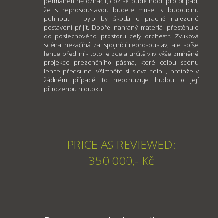
permanentně označit, což se bude hodit pro případ,
že s reprosoustavou budete muset v budoucnu
pohnout – bylo by škoda o pracně nalezené
postavení přijít. Dobře nahraný materiál přestěhuje
do poslechového prostoru celý orchestr. Zvuková
scéna nezačíná za spojnící reprosoustav, ale spíše
lehce před ní - toto je zcela určitě vliv výše zmíněné
projekce prezenčního pásma, které celou scénu
lehce předsune. Všimněte si slova celou, protože v
žádném případě to neochuzuje hudbu o její
přirozenou hloubku.
PRICE AS REVIEWED:
350 000,- Kč