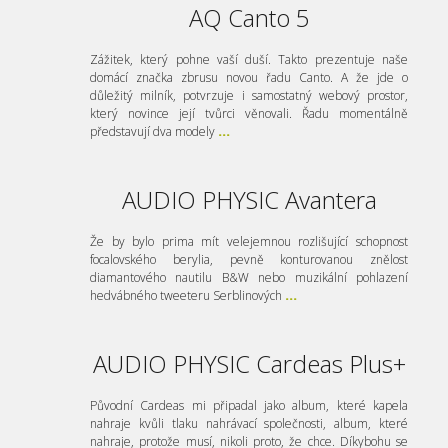
AQ Canto 5
Zážitek, který pohne vaší duší. Takto prezentuje naše
domácí značka zbrusu novou řadu Canto. A že jde o
důležitý milník, potvrzuje i samostatný webový prostor,
který novince její tvůrci věnovali. Řadu momentálně
představují dva modely
...
AUDIO PHYSIC Avantera
Že by bylo prima mít velejemnou rozlišující schopnost
focalovského berylia, pevně konturovanou znělost
diamantového nautilu B&W nebo muzikální pohlazení
hedvábného tweeteru Serblinových
...
AUDIO PHYSIC Cardeas Plus+
Původní Cardeas mi připadal jako album, které kapela
nahraje kvůli tlaku nahrávací společnosti, album, které
nahraje, protože musí, nikoli proto, že chce. Díkybohu se