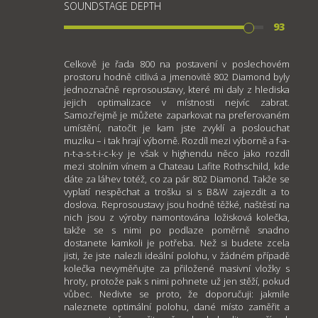
SOUNDSTAGE DEPTH
93
Celkově je řada 800 na postavení v poslechovém
prostoru hodně citlivá a jmenovitě 802 Diamond byly
jednoznačně reprosoustavy, které mi daly z hlediska
jejich optimalizace v místnosti nejvíc zabrat.
Samozřejmě je můžete zaparkovat na preferovaném
umístění, natočit je kam jste zvyklí a poslouchat
muziku – i tak hrají výborně. Rozdíl mezi výborně a f-a-
n-t-a-s-t-i-c-k-y je však v highendu něco jako rozdíl
mezi stolním vínem a Chateau Lafite Rothschild, kde
dáte za láhev totéž, co za pár 802 Diamond. Takže se
vyplatí nespěchat a trošku si s B&W zajezdit a to
doslova. Reprosoustavy jsou hodně těžké, naštěstí na
nich jsou z výroby namontována ložisková kolečka,
takže se s nimi po podlaze poměrně snadno
dostanete kamkoli je potřeba. Než si budete zcela
jisti, že jste nalezli ideální polohu, v žádném případě
kolečka nevyměňujte za přiložené masivní vložky s
hroty, protože pak s nimi pohnete už jen stěží, pokud
vůbec. Nedivte se proto, že doporučuji: jakmile
naleznete optimální polohu, dané místo zaměřit a