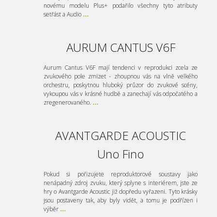
novému modelu Plus+ podařilo všechny tyto atributy
setřást a Audio
...
AURUM CANTUS V6F
Aurum Cantus V6F mají tendenci v reprodukci zcela ze
zvukového pole zmizet - zhoupnou vás na vlně velkého
orchestru, poskytnou hluboký průzor do zvukové scény,
vykoupou vás v krásné hudbě a zanechají vás odpočatého a
zregenerovaného.
...
AVANTGARDE ACOUSTIC
Uno Fino
Pokud si pořizujete reproduktorové soustavy jako
nenápadný zdroj zvuku, který splyne s interiérem, jste ze
hry o Avantgarde Acoustic již dopředu vyřazeni. Tyto krásky
jsou postaveny tak, aby byly vidět, a tomu je podřízen i
výběr
...