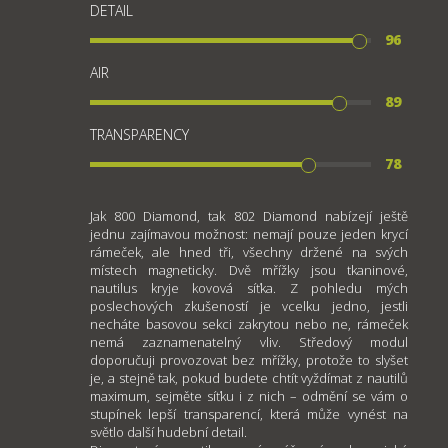
DETAIL
96
AIR
89
TRANSPARENCY
78
Jak 800 Diamond, tak 802 Diamond nabízejí ještě
jednu zajímavou možnost: nemají pouze jeden krycí
rámeček, ale hned tři, všechny držené na svých
místech magneticky. Dvě mřížky jsou tkaninové,
nautilus kryje kovová síťka. Z pohledu mých
poslechových zkušeností je vcelku jedno, jestli
necháte basovou sekci zakrytou nebo ne, rámeček
nemá zaznamenatelný vliv. Středový modul
doporučuji provozovat bez mřížky, protože to slyšet
je, a stejně tak, pokud budete chtít vyždímat z nautilů
maximum, sejměte síťku i z nich – odmění se vám o
stupínek lepší transparencí, která může vynést na
světlo další hudební detail.