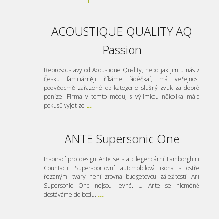
ACOUSTIQUE QUALITY AQ
Passion
Reprosoustavy od Acoustique Quality, nebo jak jim u nás v
Česku familiárněji říkáme ´áqéčka´, má veřejnost
podvědomě zařazené do kategorie slušný zvuk za dobré
peníze. Firma v tomto módu, s výjimkou několika málo
pokusů vyjet ze
...
ANTE Supersonic One
Inspirací pro design Ante se stalo legendární Lamborghini
Countach. Supersportovní automobilová ikona s ostře
řezanými tvary není zrovna budgetovou záležitostí. Ani
Supersonic One nejsou levné. U Ante se nicméně
dostáváme do bodu,
...