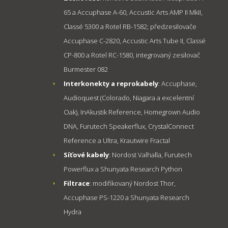
65 a Accuphase A-60, Accustic Arts AMP II MkII,
Classé 5300 a Rotel RB-1582; předzesilovače
Accuphase C-2820, Accustic Arts Tube II, Classé
CP-800 a Rotel RC-1580, integrovaný zesilovač
Burmester 082
Interkonekty a reprokabely
: Accuphase,
Audioquest (Colorado, Niagara a excelentní
Oak), InAkustik Reference, Homegrown Audio
DNA, Furutech Speakerflux, CrystalConnect
Reference a Ultra, Krautwire Fractal
Síťové kabely
: Nordost Valhalla, Furutech
Powerflux a Shunyata Research Python
Filtrace
: modifikovaný Nordost Thor,
Accuphase PS-1220 a Shunyata Research
Hydra