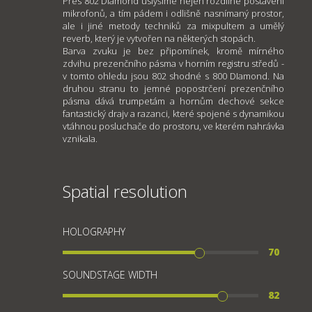
Přes 802 Diamond uslyšíme nejen rozdílné postavení
mikrofonů, a tím pádem i odlišně nasnímaný prostor,
ale i jiné metody techniků za mixpultem a umělý
reverb, který je vytvořen na některých stopách.
Barva zvuku je bez připomínek, kromě mírného
zdvihu prezenčního pásma v horním registru středů -
v tomto ohledu jsou 802 shodné s 800 DIamond. Na
druhou stranu to jemné popostrčení prezenčního
pásma dává trumpetám a hornům dechové sekce
fantastický drajv a razanci, které spojené s dynamikou
vtáhnou posluchače do prostoru, ve kterém nahrávka
vznikala.
Spatial resolution
HOLOGRAPHY
70
SOUNDSTAGE WIDTH
82