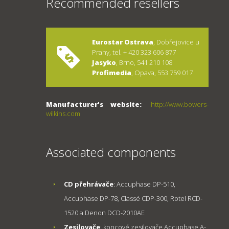
Recommended resellers
Eurostar Ostrava
, Dobřejovice u
Prahy, tel. + 420 323 606 877
Jasyko
, Brno, 541 210 108
Profimedia
, Opava, 553 759 017
Manufacturer's website:
http://www.bowers-
wilkins.com
Associated components
CD přehrávače
: Accuphase DP-510,
Accuphase DP-78, Classé CDP-300, Rotel RCD-
1520 a Denon DCD-2010AE
Zesilovače
: koncové zesilovače Accuphase A-