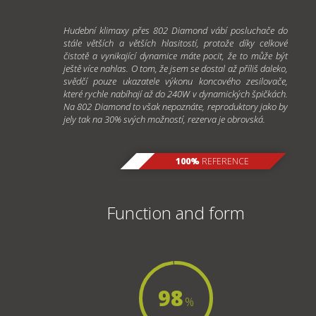
Hudební klimaxy přes 802 Diamond vábí posluchače do
stále větších a větších hlasitostí, protože díky celkové
čistotě a vynikající dynamice máte pocit, že to může být
ještě více nahlas. O tom, že jsem se dostal až příliš daleko,
svědčí pouze ukazatele výkonu koncového zesilovače,
které rychle nabíhají až do 240W v dynamických špičkách.
Na 802 Diamond to však nepoznáte, reproduktory jako by
jely tak na 30% svých možností, rezerva je obrovská.
100%
REFERENCE
Function and form
98
%