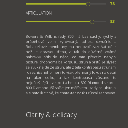
78
ARTICULATION
83
Bowers & Wilkins řady 800 má bas suchý, rychlý a
průběhově velmi vyrovnaný; tuhost ozvučnic a
Rohacellové membrány mu nedovolí zaznívat déle,
než je opravdu třeba, a tak do důvěrně známé
nahrávky přibude něco, co tam předtím nebylo:
textura, drobnomalba korpusu, strun a prstů. Je slyšet,
že zvuk nejde ze strun, ale z těla kontrabasu strunami
rozeznívaného, není to však přehnaný fokus na detail
na úkor celku, a tak kontrabasu zůstane to
nejdůležitější – velikost a hmota. 802 Diamond se proti
800 Diamond liší spíše jen měřítkem - tady se ubíralo,
ale natolik citlivě, že charakter zvuku zůstal zachován.
Clarity & delicacy