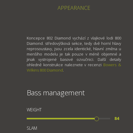
APPEARANCE
Koncepce 802 Diamond vychází z vlajkové lodi 800
Diamond. středovýšková sekce, tedy dvě horní hlavy
reprosoustavy, jsou zcela identické, hlavní změna u
menšího modelu je tak pouze v méně objemné a
jinak vystrojené basové ozvučnici. Další detaily
ohledně konstrukce naleznete v recenzi
Bowers &
Wilkins 800 Diamond
.
Bass management
WEIGHT
84
SLAM