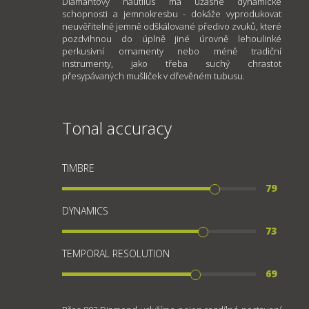
Diamantový nautilus má úžasné dynamické
schopnosti a jemnokresbu - dokáže vyprodukovat
neuvěřitelně jemně odškálované předivo zvuků, které
pozdvihnou do úplně jiné úrovně lehoulinké
perkusivní ornamenty nebo méně tradiční
instrumenty, jako třeba suchý chrastot
přesypávaných mušliček v dřevěném tubusu.
Tonal accuracy
TIMBRE
79
DYNAMICS
73
TEMPORAL RESOLUTION
69