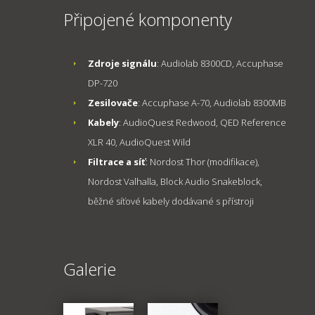
Připojené komponenty
Zdroje signálu
: Audiolab 8300CD, Accuphase
DP-720
Zesilovače
: Accuphase A-70, Audiolab 8300MB
Kabely
: AudioQuest Redwood, QED Reference
XLR 40, AudioQuest Wild
Filtrace a síť
: Nordost Thor (modifikace),
Nordost Valhalla, Block Audio Snakeblock,
běžné síťové kabely dodávané s přístroji
Galerie