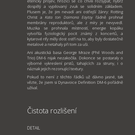
éterický projev, hrozící se co chvíli rozsypat, nýbrž
dospělý a vypilovaný zvuk se solidním základem.
Plusem je, že jim nevadí ani ostřejší žánry: Rotting
Christ a
Kata ton Daimona Eaytoy
řádně prohnal
membrány reproduktorů, ale z míry je nevyvedl.
Muzika se prohnala místností, energie kopáku
vytvořila fyziologický pocit známý z koncertů, a
kytarové rify měly dost ostří na to, aby byly dostatečně
metalové a netahaly při tom za uši.
Ani akustická basa George Mraze (Phil Woods and
Trio) DM-6 nijak nezakočila. Dokonce se postaraly o
výborné vykreslení prstů, tahajících za struny, i o
náznak jejich rezonující textury.
Pokud to není z těchto řádků už dávno jasné, tak
vězte, že jsem si Dynavoice Definition DM-6 pořádně
užíval.
Čistota rozlišení
DETAIL