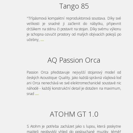
Tango 85
"Třípásmová kompaktní reproduktorová soustava. Díky své
velikosti je snadné ji začlenit do nábytku, připevnit
držákem na stěnu či postavit na stojan. Díky svému výkonu
je schopna ozvučit prostory od malých obývacích pokojů po
učebny,
...
AQ Passion Orca
Passion Orca představuje nejvyšší stojanový model od
českých Acoustique Quality. Jako každá správná vlajková loď
ani Orca nenechává ve své elektromechanické soustavě nic
náhodě - každý konstrukční detail je dotažen na maximum,
snad
...
ATOHM GT 1.0
S Atohm je potřeba zacházet jako s lupou, která poskytne
majiteli neobvyklý vhled do poslouchané muziky, téměř