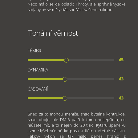
Něco málo se dá odladit i hroty, ale správně vysoké
stojany by se měly stát součástí vašeho nákupu.
Tonální věrnost
TÉMBR
45
DYNAMIKA
43
ČASOVÁNÍ
43
Snad za to mohou měniče, snad bytelná kontrukce,
snad oboje, ale DM-6 patří k tomu nejlepšímu, co
můžete mít, a to nejen do 20 tisíc. Kytaru španělku
jsem slyšel včetně korpusu a flétnu včetně nátisku.
Takový výkon za tak málo peněz hraničí s