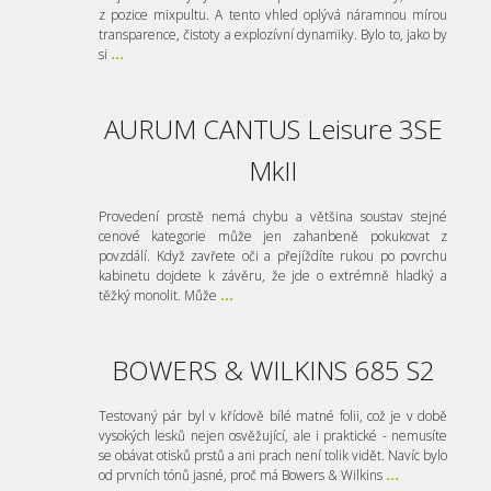
z pozice mixpultu. A tento vhled oplývá náramnou mírou
transparence, čistoty a explozívní dynamiky. Bylo to, jako by
si
...
AURUM CANTUS Leisure 3SE
MkII
Provedení prostě nemá chybu a většina soustav stejné
cenové kategorie může jen zahanbeně pokukovat z
povzdálí. Když zavřete oči a přejíždíte rukou po povrchu
kabinetu dojdete k závěru, že jde o extrémně hladký a
těžký monolit. Může
...
BOWERS & WILKINS 685 S2
Testovaný pár byl v křídově bílé matné folii, což je v době
vysokých lesků nejen osvěžující, ale i praktické - nemusíte
se obávat otisků prstů a ani prach není tolik vidět. Navíc bylo
od prvních tónů jasné, proč má Bowers & Wilkins
...