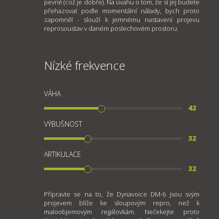
pevně (což je dobře). Na úvahu o tom, že si jej budete
přehazovat podle momentální nálady, bych proto
zapomněl - slouží k jemnému nastavení projevu
reprosoustav v daném poslechovém prostoru.
Nízké frekvence
VÁHA
42
VÝBUŠNOST
32
ARTIKULACE
32
Připravte se na to, že Dynavoice DM-6 jsou svým
projevem blíže ke sloupovým repro, než k
maloobjemovým regálovkám. Nečekejte proto