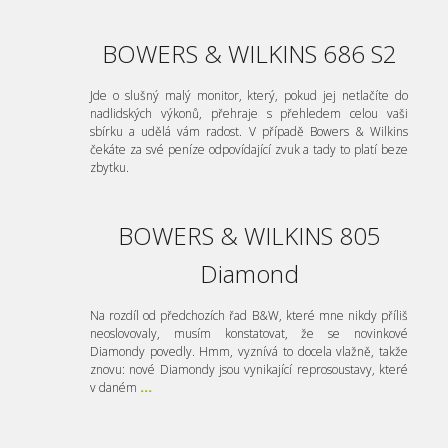
BOWERS & WILKINS 686 S2
Jde o slušný malý monitor, který, pokud jej netlačíte do
nadlidských výkonů, přehraje s přehledem celou vaši
sbírku a udělá vám radost. V případě Bowers & Wilkins
čekáte za své peníze odpovídající zvuk a tady to platí beze
zbytku.
BOWERS & WILKINS 805
Diamond
Na rozdíl od předchozích řad B&W, které mne nikdy příliš
neoslovovaly, musím konstatovat, že se novinkové
Diamondy povedly. Hmm, vyznívá to docela vlažně, takže
znovu: nové Diamondy jsou vynikající reprosoustavy, které
v daném
...