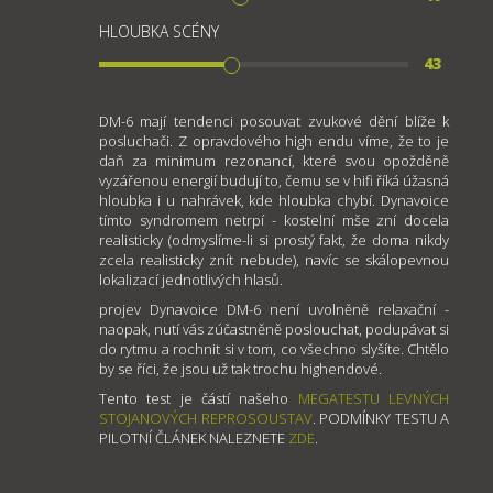
HLOUBKA SCÉNY
43
DM-6 mají tendenci posouvat zvukové dění blíže k
posluchači. Z opravdového high endu víme, že to je
daň za minimum rezonancí, které svou opožděně
vyzářenou energií budují to, čemu se v hifi říká úžasná
hloubka i u nahrávek, kde hloubka chybí. Dynavoice
tímto syndromem netrpí - kostelní mše zní docela
realisticky (odmyslíme-li si prostý fakt, že doma nikdy
zcela realisticky znít nebude), navíc se skálopevnou
lokalizací jednotlivých hlasů.
projev Dynavoice DM-6 není uvolněně relaxační -
naopak, nutí vás zúčastněně poslouchat, podupávat si
do rytmu a rochnit si v tom, co všechno slyšíte. Chtělo
by se říci, že jsou už tak trochu highendové.
Tento test je částí našeho
MEGATESTU LEVNÝCH
STOJANOVÝCH REPROSOUSTAV
. PODMÍNKY TESTU A
PILOTNÍ ČLÁNEK NALEZNETE
ZDE
.