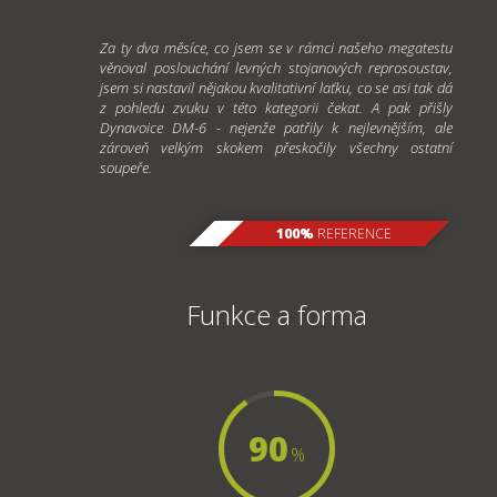
Za ty dva měsíce, co jsem se v rámci našeho megatestu
věnoval poslouchání levných stojanových reprosoustav,
jsem si nastavil nějakou kvalitativní laťku, co se asi tak dá
z pohledu zvuku v této kategorii čekat. A pak přišly
Dynavoice DM-6 - nejenže patřily k nejlevnějším, ale
zároveň velkým skokem přeskočily všechny ostatní
soupeře.
100%
REFERENCE
Funkce a forma
90
%