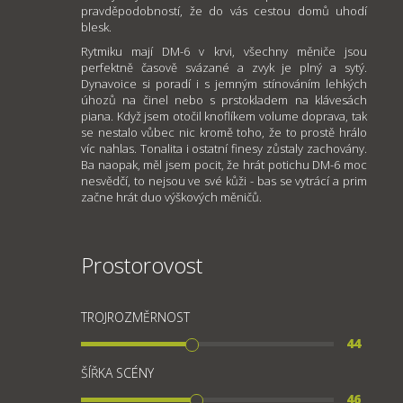
pravděpodobností, že do vás cestou domů uhodí
blesk.
Rytmiku mají DM-6 v krvi, všechny měniče jsou
perfektně časově svázané a zvyk je plný a sytý.
Dynavoice si poradí i s jemným stínováním lehkých
úhozů na činel nebo s prstokladem na klávesách
piana. Když jsem otočil knoflíkem volume doprava, tak
se nestalo vůbec nic kromě toho, že to prostě hrálo
víc nahlas. Tonalita i ostatní finesy zůstaly zachovány.
Ba naopak, měl jsem pocit, že hrát potichu DM-6 moc
nesvědčí, to nejsou ve své kůži - bas se vytrácí a prim
začne hrát duo výškových měničů.
Prostorovost
TROJROZMĚRNOST
44
ŠÍŘKA SCÉNY
46