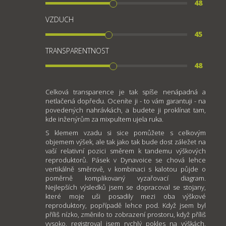
48
VZDUCH
45
TRANSPARENTNOST
48
Celková transparence je tak spíše nenápadná a
netlačená dopředu. Oceníte ji - to vám garantuji - na
povedených nahrávkách, a budete ji proklínat tam,
kde inženýrům za mixpultem ujela ruka.
S klemem vzadu si sice pomůžete s celkovým
objemem výšek, ale tak jako tak bude dost záležet na
vaší relativní pozici směrem k tandemu výškových
reproduktorů. Pásek v Dynavoice se chová lehce
vertikálně směrově, v kombinaci s kalotou půjde o
poměrně komplikovaný vyzařovací diagram.
Nejlepších výsledků jsem se dopracoval se stojany,
které moje uši posadily mezi oba výškové
reproduktory, popřípadě lehce pod. Když jsem byl
příliš nízko, změnilo to zobrazení prostoru, když příliš
vysoko, registroval jsem rychlý pokles na výškách.