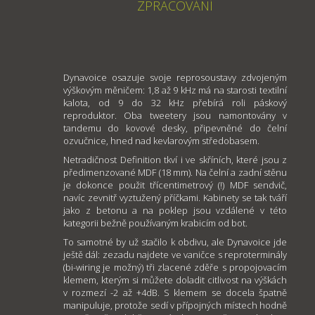
ZPRACOVÁNÍ
Dynavoice osazuje svoje reprosoustavy zdvojeným
výškovým měničem: 1,8 až 9 kHz má na starosti textilní
kalota, od 9 do 32 kHz přebírá roli páskový
reproduktor. Oba tweetery jsou namontovány v
tandemu do kovové desky, připevněné do čelní
ozvučnice, hned nad kevlarovým středobasem.
Netradičnost Definition tkví i ve skříních, které jsou z
předimenzované MDF (18 mm). Na čelní a zadní stěnu
je dokonce použit třícentimetrový (!) MDF sendvič,
navíc zevnitř vyztužený příčkami. Kabinety se tak tváří
jako z betonu a na poklep jsou vzdálené v této
kategorii bežně používaným krabicím od bot.
To samotné by už stačilo k obdivu, ale Dynavoice jde
ještě dál: zezadu najdete ve vaničce s reproterminály
(bi-wiring je možný) tři zlacené zděře s propojovacím
klemem, kterým si můžete doladit citlivost na výškách
v rozmezí -2 až +4dB. S klemem se docela špatně
manipuluje, protože sedí v přípojných místech hodně