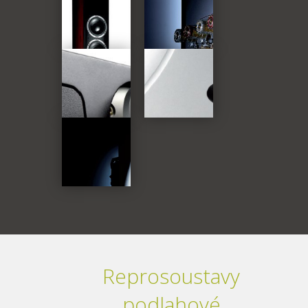
Reprosoustavy
podlahové