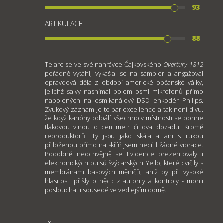
93
ARTIKULACE
88
Telarc se ve své nahrávce Čajkovského
Overtury 1812
pořádně vytáhl, vykašlal se na sampler a angažoval
opravdová děla z období americké občanské války,
jejichž salvy nasnímal polem osmi mikrofonů přímo
napojených na osmikanálový DSD enkodér Philips.
Zvukový záznam je to par excellence a tak není divu,
že když kanóny odpálí, všechno v místnosti se pohne
tlakovou vlnou o centimetr či dva dozadu. Kromě
reproduktorů. Ty jsou jako skála a ani s rukou
přiloženou přímo na skříň jsem necítil žádné vibrace.
Podobně neochvějně se Evidence prezentovaly i
elektronických pulsů švýcarských Yello, které cvičily s
membránami basových měničů, aniž by při vysoké
hlasitosti přišly o něco z autority a kontroly - mohli
poslouchat i sousedé ve vedlejším domě.