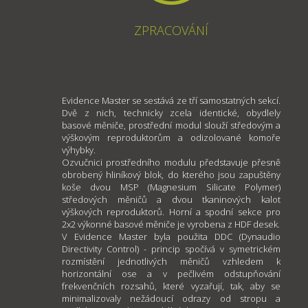
ZPRACOVÁNÍ
Evidence Master se sestává ze tří samostatných sekcí.
Dvě z nich, technicky zcela identické, obydlely
basové měniče, prostřední modul slouží středovým a
výškovým reproduktorům a odizolované komoře
výhybky.
Ozvučnici prostředního modulu představuje přesně
obrobený hliníkový blok, do kterého jsou zapuštěny
koše dvou MSP (Magnesium Silicate Polymer)
středových měničů a dvou tkaninových kalot
výškových reproduktorů. Horní a spodní sekce pro
2x2 výkonné basové měniče je vyrobena z HDF desek.
V Evidence Master byla použita DDC (Dynaudio
Directivity Control) - princip spočívá v symetrickém
rozmístění jednotlivých měničů vzhledem k
horizontální ose a v pečlivém odstupňování
frekvenčních rozsahů, které vyzařují, tak, aby se
minimalizovaly nežádoucí odrazy od stropu a