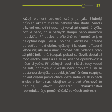
87
Každý element zvukové scény je jako hluboký
průhled oknem z režie nahrávacího studia. Snad i
díky velikosti skříní dosahují vokalisté skutečné výšky,
což je něco, co u běžných sloupů nebo monitorů
neuslyšíte. Při poslechu přibližně ze 4 metrů se jako
nejoptimálnější jevila poloha vertikálně přesně
uprostřed mezi oběma výškovými kalotami, případně
lehce níž, ale ne o moc, protože pak Evidence hrály
až příliš brilantně. Naopak, pokud se člověk dostal až
moc vysoko, zmizela ze zvuku esence opravdovosti a
něco chybělo. Při běžných podmínkách, tedy vsedě
na židli, pohovce či v křesle není problém a uši se
dostanou do výšku odpovídající zmíněnému rozptylu,
pokud ovšem posloucháte vleže nebo ve skupinách
(nebo v kombinaci obojího), to pravé ořechové to
nebude, jelikož disperzní charakteristika
reproduktorů je poměrně úzká ve všech směrech.