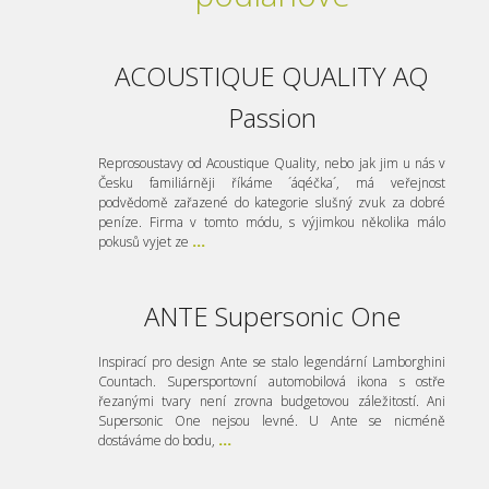
ACOUSTIQUE QUALITY AQ
Passion
Reprosoustavy od Acoustique Quality, nebo jak jim u nás v
Česku familiárněji říkáme ´áqéčka´, má veřejnost
podvědomě zařazené do kategorie slušný zvuk za dobré
peníze. Firma v tomto módu, s výjimkou několika málo
pokusů vyjet ze
...
ANTE Supersonic One
Inspirací pro design Ante se stalo legendární Lamborghini
Countach. Supersportovní automobilová ikona s ostře
řezanými tvary není zrovna budgetovou záležitostí. Ani
Supersonic One nejsou levné. U Ante se nicméně
dostáváme do bodu,
...