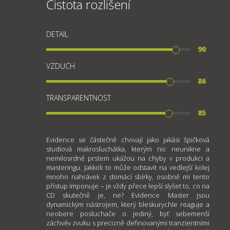
Čistota rozlišení
DETAIL
90
VZDUCH
86
TRANSPARENTNOST
85
Evidence se částečně chovají jako jakási špičková
studiová makrosluchátka, kterým nic neunikne a
nemilosrdně prstem ukážou na chyby v produkci a
masteringu. Jakkoli to může odstavit na vedlejší kolej
mnoho nahrávek z domácí sbírky, osobně mi tento
přístup imponuje – je vždy přece lepší slyšet to, co na
CD skutečně je, ne? Evidence Master jsou
dynamickým nástrojem, který bleskurychle reaguje a
neobere posluchače o jediný, byť sebemenší
záchvěv zvuku s precizně definovanými tranzientními