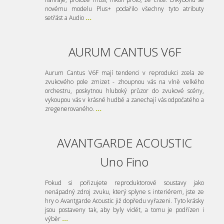
novému modelu Plus+ podařilo všechny tyto atributy
setřást a Audio
...
AURUM CANTUS V6F
Aurum Cantus V6F mají tendenci v reprodukci zcela ze
zvukového pole zmizet - zhoupnou vás na vlně velkého
orchestru, poskytnou hluboký průzor do zvukové scény,
vykoupou vás v krásné hudbě a zanechají vás odpočatého a
zregenerovaného.
...
AVANTGARDE ACOUSTIC
Uno Fino
Pokud si pořizujete reproduktorové soustavy jako
nenápadný zdroj zvuku, který splyne s interiérem, jste ze
hry o Avantgarde Acoustic již dopředu vyřazeni. Tyto krásky
jsou postaveny tak, aby byly vidět, a tomu je podřízen i
výběr
...