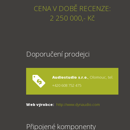
CENA V DOBĚ RECENZE:
2 250 000,- Kč
Doporučení prodejci
Audiostudio s.r.o.
, Olomouc, tel.
+420 608 752 475
Web výrobce:
http://www.dynaudio.com
Připojené komponenty