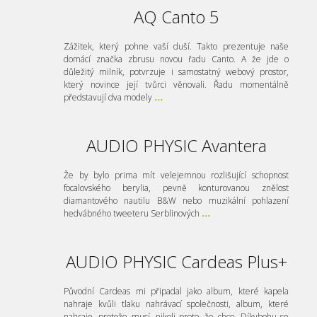
AQ Canto 5
Zážitek, který pohne vaší duší. Takto prezentuje naše
domácí značka zbrusu novou řadu Canto. A že jde o
důležitý milník, potvrzuje i samostatný webový prostor,
který novince její tvůrci věnovali. Řadu momentálně
představují dva modely
...
AUDIO PHYSIC Avantera
Že by bylo prima mít velejemnou rozlišující schopnost
focalovského berylia, pevně konturovanou znělost
diamantového nautilu B&W nebo muzikální pohlazení
hedvábného tweeteru Serblinových
...
AUDIO PHYSIC Cardeas Plus+
Původní Cardeas mi připadal jako album, které kapela
nahraje kvůli tlaku nahrávací společnosti, album, které
nahraje, protože musí, nikoli proto, že chce. Díkybohu se