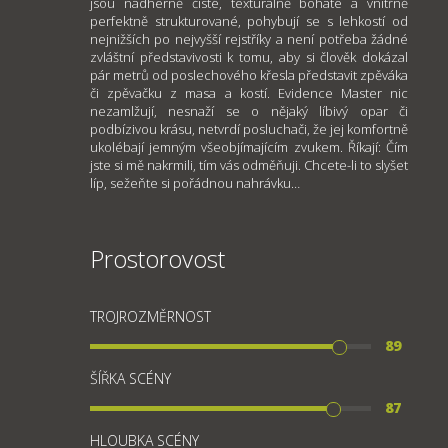
jsou nádherně čisté, texturálně bohaté a vnitřně
perfektně strukturované, pohybují se s lehkostí od
nejnižších po nejvyšší rejstříky a není potřeba žádné
zvláštní představivosti k tomu, aby si člověk dokázal
pár metrů od poslechového křesla představit zpěváka
či zpěvačku z masa a kostí. Evidence Master nic
nezamlžují, nesnaží se o nějaký líbivý opar či
podbízivou krásu, netvrdí posluchači, že jej komfortně
ukolébají jemným všeobjímajícím zvukem. Říkají: Čím
jste si mě nakrmili, tím vás odměňuji. Chcete-li to slyšet
líp, sežeňte si pořádnou nahrávku…
Prostorovost
TROJROZMĚRNOST
89
ŠÍŘKA SCÉNY
87
HLOUBKA SCÉNY