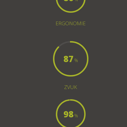
ERGONOMIE
87
%
ZVUK
98
%