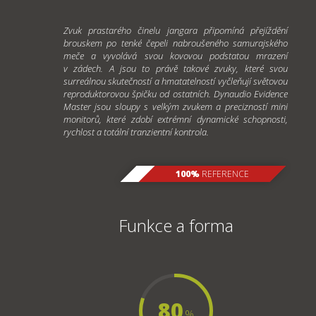
Zvuk prastarého činelu jangara připomíná přejíždění
brouskem po tenké čepeli nabroušeného samurajského
meče a vyvolává svou kovovou podstatou mrazení
v zádech. A jsou to právě takové zvuky, které svou
surreálnou skutečností a hmatatelností vyčleňují světovou
reproduktorovou špičku od ostatních. Dynaudio Evidence
Master jsou sloupy s velkým zvukem a precizností mini
monitorů, které zdobí extrémní dynamické schopnosti,
rychlost a totální tranzientní kontrola.
100%
REFERENCE
Funkce a forma
80
%