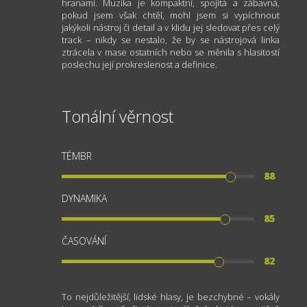
hranami. Muzika je kompaktní, spojitá a zábavná,
pokud jsem však chtěl, mohl jsem si vypíchnout
jakýkoli nástroj či detail a v klidu jej sledovat přes celý
track – nikdy se nestalo, že by se nástrojová linka
ztrácela v mase ostatních nebo se měnila s hlasitostí
poslechu její prokreslenost a definice.
Tonální věrnost
TÉMBR
88
DYNAMIKA
85
ČASOVÁNÍ
82
To nejdůležitější, lidské hlasy, je bezchybné – vokály