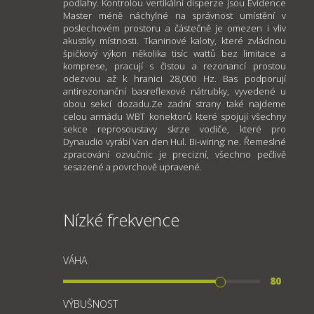
podlahy. Kontrolou vertikální disperze jsou Evidence
Master méně náchylné na správnost umístění v
poslechovém prostoru a částečně je omezen i vliv
akustiky místnosti. Tkaninové kaloty, které zvládnou
špičkový výkon několika tisíc wattů bez limitace a
komprese, pracují s čistou a rezonancí prostou
odezvou až k hranici 28,000 Hz. Bas podporují
antirezonanční basreflexové nátrubky, vyvedené u
obou sekcí dozadu.Ze zadní strany také najdeme
celou armádu WBT konektorů které spojují všechny
sekce reprosoustavy skrze vodiče, které pro
Dynaudio vyrábí Van den Hul. Bi-wiring: ne. Řemeslné
zpracování ozvučnic je precizní, všechno pečlivě
sesazené a povrchově upravené.
Nízké frekvence
VÁHA
80
VÝBUŠNOST