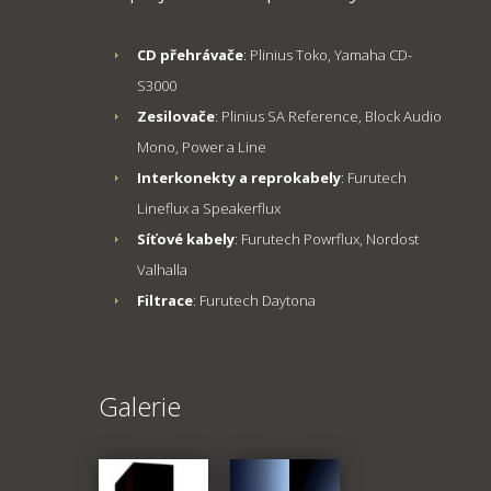
CD přehrávače
: Plinius Toko, Yamaha CD-
S3000
Zesilovače
: Plinius SA Reference, Block Audio
Mono, Power a Line
Interkonekty a reprokabely
: Furutech
Lineflux a Speakerflux
Síťové kabely
: Furutech Powrflux, Nordost
Valhalla
Filtrace
: Furutech Daytona
Galerie