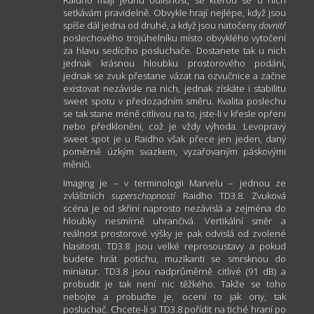
setkávám pravidelně. Obvykle hrají nejlépe, když jsou
spíše dál jedna od druhé, a když jsou natočeny
dovnitř
poslechového trojúhelníku místo obvyklého vytočení
za hlavu sedícího posluchače. Dostanete tak u nich
jednak krásnou hloubku prostorového podání,
jednak se zvuk přestane vázat na ozvučnice a začne
existovat nezávisle na nich, jednak získáte i stabilitu
sweet spotu v předozadním směru. Kvalita poslechu
se tak stane méně citlivou na to, jste-li v křesle opřeni
nebo předkloněni, což je vždy výhoda. Levopravý
sweet spot je u Raidho však přece jen jeden, daný
poměrně úzkým svazkem, vyzařovaným páskovými
měniči.
Imaging je – v terminologii Marvelu – jednou ze
zvláštních
superschopností
Raidho TD3.8. Zvuková
scéna je od skříní naprosto nezávislá a zejména do
hloubky nesmírně uhrančivá. Vertikální směr a
reálnost prostorové výšky je pak odvislá od zvolené
hlasitosti. TD3.8 jsou velké reprosoustavy a pokud
budete hrát potichu, muzikanti se smrsknou do
miniatur. TD3.8 jsou nadprůměrně citlivé (91 dB) a
probudit je tak není nic těžkého. Takže se toho
nebojte a probuďte je, ocení to jak ony, tak
posluchač. Chcete-li si TD3.8 pořídit na tiché hraní po