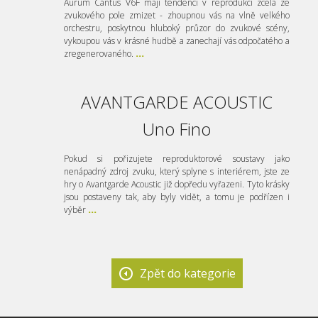
Aurum Cantus V6F mají tendenci v reprodukci zcela ze
zvukového pole zmizet - zhoupnou vás na vlně velkého
orchestru, poskytnou hluboký průzor do zvukové scény,
vykoupou vás v krásné hudbě a zanechají vás odpočatého a
zregenerovaného.
...
AVANTGARDE ACOUSTIC
Uno Fino
Pokud si pořizujete reproduktorové soustavy jako
nenápadný zdroj zvuku, který splyne s interiérem, jste ze
hry o Avantgarde Acoustic již dopředu vyřazeni. Tyto krásky
jsou postaveny tak, aby byly vidět, a tomu je podřízen i
výběr
...
Zpět do kategorie