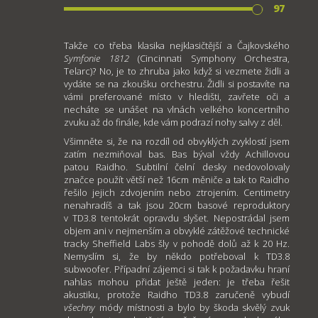
97
Takže co třeba klasika nejklasičtější a Čajkovského
Symfonie 1812
(Cincinnati Symphony Orchestra,
Telarc)? No, je to zhruba jako když si vezmete židli a
vydáte se na zkoušku orchestru. Židli si postavíte na
vámi preferované místo v hledišti, zavřete oči a
necháte se unášet na vlnách velkého koncertního
zvuku až do finále, kde vám podrazí nohy salvy z děl.
Všimněte si, že na rozdíl od obvyklých zvyklostí jsem
zatím nezmiňoval bas. Bas býval vždy Achillovou
patou Raidho. Subtilní čelní desky nedovolovaly
značce použít větší než 16cm měniče a tak to Raidho
řešilo jejich zdvojením nebo ztrojením. Centimetry
nenahradíš a tak jsou 20cm basové reproduktory
v TD3.8 tentokrát opravdu slyšet. Nepostrádal jsem
objem ani v nejmenším a obvyklé zátěžové technické
tracky Sheffield Labs šly v pohodě dolů až k 20 Hz.
Nemyslím si, že by někdo potřeboval k TD3.8
subwoofer. Případní zájemci si tak k požadavku hraní
nahlas mohou přidat ještě jeden: je třeba řešit
akustiku, protože Raidho TD3.8 zaručeně vybudí
všechny
módy místnosti a bylo by škoda skvělý zvuk