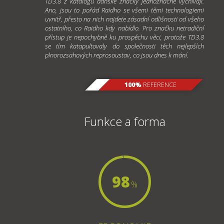
TD3.8 z katalogu dánské značky jednoznačně vyčnívají.
Ano, jsou to pořád Raidho se všemi těmi technologiemi
uvnitř, přesto na nich najdete zásadní odlišnosti od všeho
ostatního, co Raidho kdy nabídlo. Pro značku netradiční
přístup je nepochybně ku prospěchu věci, protože TD3.8
se tím katapultovaly do společnosti těch nejlepších
plnorozsahových reprosoustav, co jsou dnes k mání.
100%
REFERENCE
Funkce a forma
98
%