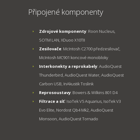
Připojené komponenty
Zdrojové komponenty
: Roon Nucleus,
SOTM LAN, XDuoo X10TII
Zesilovače
: McIntosh C2700 předzesilovač,
McIntosh MC901 koncové monobloky
Interkonekty a reprokabely
: AudioQuest
Thunderbird, AudioQuest Water, AudioQuest
Carbon USB, InAkustik Toslink
Reprosoustavy
: Bowers & Wilkins 801 D4
Filtrace a síť
: IsoTek V5 Aquarius, IsoTek V3
Evo Elite, Nordost Qb4 Mk2, AudioQuest
Monsoon, AudioQuest Tornado