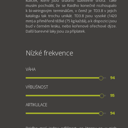
kuliček, které jsou snadno stavitelné shora. Také
musím pochválit, že se Raidho konečně rozhoupalo
k bi-wiringovým terminálům, v čemž je TD3.8 v jejich
katalogu tak trochu unikát. TD3.8 jsou vysoké (1420
mm) a přiměřeně těžké (75 kg každá), a k dispozici jsou
buď v černém lesku, nebo kořenové ořechové dýze.
Další barevné laky jsou za příplatek.
Nízké frekvence
VÁHA
94
VÝBUŠNOST
95
ARTIKULACE
94
Raidho mají jednu odlišnost, se kterou se u nich