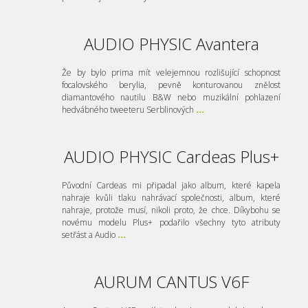
AUDIO PHYSIC Avantera
Že by bylo prima mít velejemnou rozlišující schopnost
focalovského berylia, pevně konturovanou znělost
diamantového nautilu B&W nebo muzikální pohlazení
hedvábného tweeteru Serblinových
...
AUDIO PHYSIC Cardeas Plus+
Původní Cardeas mi připadal jako album, které kapela
nahraje kvůli tlaku nahrávací společnosti, album, které
nahraje, protože musí, nikoli proto, že chce. Díkybohu se
novému modelu Plus+ podařilo všechny tyto atributy
setřást a Audio
...
AURUM CANTUS V6F