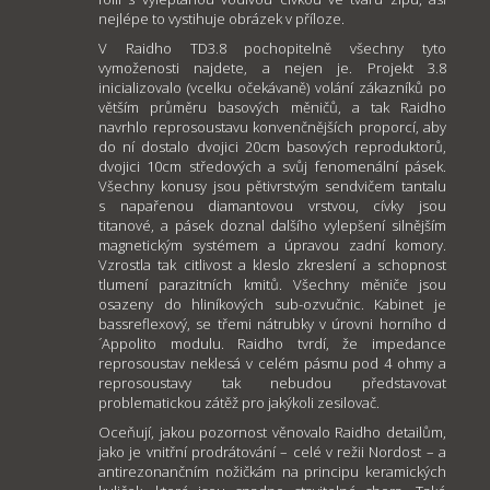
nejlépe to vystihuje obrázek v příloze.
V Raidho TD3.8 pochopitelně všechny tyto
vymoženosti najdete, a nejen je. Projekt 3.8
inicializovalo (vcelku očekávaně) volání zákazníků po
větším průměru basových měničů, a tak Raidho
navrhlo reprosoustavu konvenčnějších proporcí, aby
do ní dostalo dvojici 20cm basových reproduktorů,
dvojici 10cm středových a svůj fenomenální pásek.
Všechny konusy jsou pětivrstvým sendvičem tantalu
s napařenou diamantovou vrstvou, cívky jsou
titanové, a pásek doznal dalšího vylepšení silnějším
magnetickým systémem a úpravou zadní komory.
Vzrostla tak citlivost a kleslo zkreslení a schopnost
tlumení parazitních kmitů. Všechny měniče jsou
osazeny do hliníkových sub-ozvučnic. Kabinet je
bassreflexový, se třemi nátrubky v úrovni horního d
´Appolito modulu. Raidho tvrdí, že impedance
reprosoustav neklesá v celém pásmu pod 4 ohmy a
reprosoustavy tak nebudou představovat
problematickou zátěž pro jakýkoli zesilovač.
Oceňují, jakou pozornost věnovalo Raidho detailům,
jako je vnitřní prodrátování – celé v režii Nordost – a
antirezonančním nožičkám na principu keramických