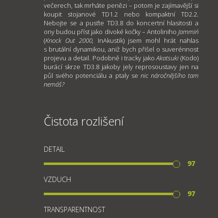
večerech, tak mrháte penězi – potom je zajímavější si
koupit stojanové TD1.2 nebo kompaktní TD2.2.
Nebojte se a pusťte TD3.8 do koncertní hlasitosti a
ony budou příst jako divoké kočky – Antoliniho
Jammin´
(
Knock Out 2000,
InAkustik) jsem mohl hrát nahlas
s brutální dynamikou, aniž bych přišel o suverénnost
projevu a detail. Podobně i tracky jako
Akatsuki
(Kodo)
burácí skrze TD3.8 jakoby jely reprosoustavy jen na
půl svého potenciálu a ptaly se
nic náročnějšího tam
nemáš?
Čistota rozlišení
DETAIL
97
VZDUCH
97
TRANSPARENTNOST