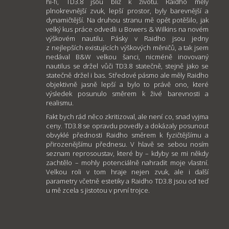
hi-fi, TD3.8 jsou blíž k životu. Raidho měly
plnokrevnější zvuk, lepší prostor, byly barevnější a
dynamičtější. Na druhou stranu mě opět potěšilo, jak
velký kus práce odvedli u Bowers & Wilkins na novém
výškovém nautilu. Pásky v Raidho jsou jedny
z nejlepších existujících výškových měničů, a tak jsem
nedával B&W velkou šanci, nicméně inovovaný
nautilus se držel vůči TD3.8 statečně, stejně jako se
statečně držel i bas. Středové pásmo ale měly Raidho
objektivně jasně lepší a bylo to právě ono, které
výsledek posunulo směrem k živé barevnosti a
realismu.
Fakt bych rád něco zkritizoval, ale není co, snad vyjma
ceny. TD3.8 se opravdu povedly a dokázaly posunout
obvyklé přednosti Raidho směrem k fyzičtějšímu a
přirozenějšímu přednesu. V hlavě se sebou nosím
seznam reprosoustav, které by – kdyby se mi někdy
zachtělo – mohly potenciálně nahradit moje vlastní.
Velkou roli v tom hraje nejen zvuk, ale i další
parametry včetně estetiky a Raidho TD3.8 jsou od teď
u mě zcela s jistotou v první trojce.