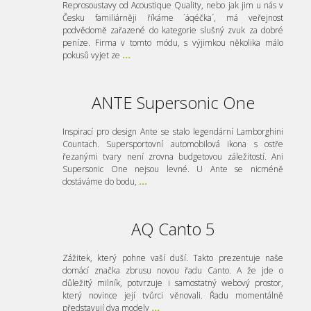
Reprosoustavy od Acoustique Quality, nebo jak jim u nás v
Česku familiárněji říkáme ´áqéčka´, má veřejnost
podvědomě zařazené do kategorie slušný zvuk za dobré
peníze. Firma v tomto módu, s výjimkou několika málo
pokusů vyjet ze
...
ANTE Supersonic One
Inspirací pro design Ante se stalo legendární Lamborghini
Countach. Supersportovní automobilová ikona s ostře
řezanými tvary není zrovna budgetovou záležitostí. Ani
Supersonic One nejsou levné. U Ante se nicméně
dostáváme do bodu,
...
AQ Canto 5
Zážitek, který pohne vaší duší. Takto prezentuje naše
domácí značka zbrusu novou řadu Canto. A že jde o
důležitý milník, potvrzuje i samostatný webový prostor,
který novince její tvůrci věnovali. Řadu momentálně
představují dva modely
...