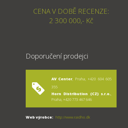
CENA V DOBĚ RECENZE:
2 300 000,- Kč
Doporučení prodejci
AV Center
, Praha, +420 604 605
355
Horn Distribution (CZ) s.r.o.
,
Praha, +420 773 467 646
Web výrobce:
http://www.raidho.dk