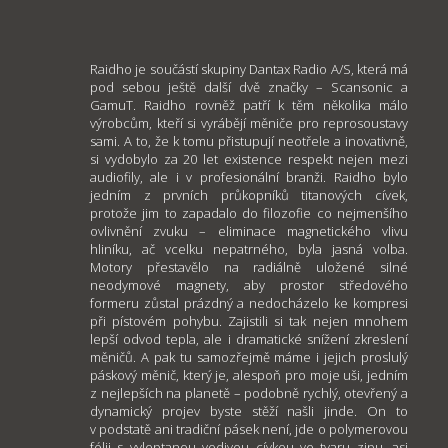
Raidho je součástí skupiny Dantax Radio A/S, která má
pod sebou ještě další dvě značky – Scansonic a
GamuT. Raidho rovněž patří k těm několika málo
výrobcům, kteří si vyrábějí měniče pro reprosoustavy
sami. A to, že k tomu přistupují neotřele a inovativně,
si vydobylo za 20 let existence respekt nejen mezi
audiofily, ale i v profesionální branži. Raidho bylo
jedním z prvních průkopníků titanových cívek,
protože jim to zapadalo do filozofie co nejmenšího
ovlivnění zvuku – eliminace magnetického vlivu
hliníku, ač vcelku nepatrného, byla jasná volba.
Motory přestavělo na radiálně uložené silné
neodymové magnety, aby prostor středového
formeru zůstal prázdný a nedocházelo ke kompresi
při pístovém pohybu. Zajistili si tak nejen mnohem
lepší odvod tepla, ale i dramatické snížení zkreslení
měničů. A pak tu samozřejmě máme i jejich proslulý
páskový měnič, který je, alespoň pro moje uši, jedním
z nejlepších na planetě – podobně rychlý, otevřený a
dynamický projev byste stěží našli jinde. On to
v podstatě ani tradiční pásek není, jde o polymerovou
fólii s vyleptanou vodivou cívkou ve tvaru zipu, asi