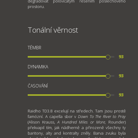
degradovat polovičatým řešením poslechového
prostoru.
Tonální věrnost
TÉMBR
93
DYNAMIKA
93
ČASOVÁNÍ
93
Raidho TD3.8 excelují na středech. Tam jsou prostě
famózní. A capella sbor v
Down To The River to Pray
(Alison Krauss,
A Hundred Miles or More,
Rounder)
překvapil tím, jak nádherně a přirozeně všechny ty
baritony, alty and kontralty zněly. Barva zvuku byla