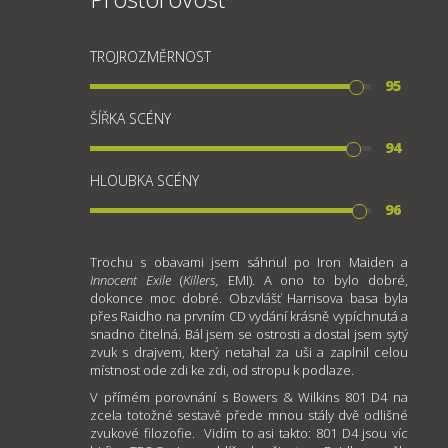
TROJROZMĚRNOST
95
ŠÍŘKA SCÉNY
94
HLOUBKA SCÉNY
96
Trochu s obavami jsem sáhnul po Iron Maiden a
Innocent Exile
(
Killers,
EMI). A ono to bylo dobré,
dokonce moc dobré. Obzvlášť Harrisova basa byla
přes Raidho na prvním CD vydání krásně vypíchnutá a
snadno čitelná. Bál jsem se ostrosti a dostal jsem sytý
zvuk s drajvem, který netahal za uši a zaplnil celou
místnost ode zdi ke zdi, od stropu k podlaze.
V přímém porovnání s Bowers & Wilkins 801 D4 na
zcela totožné sestavě přede mnou stály dvě odlišné
zvukové filozofie. Vidím to asi takto: 801 D4 jsou víc