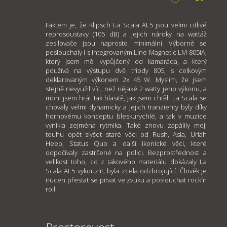
Faktem je, že Klipsch La Scala AL5 jsou velmi citlivé
reprosoustavy (105 dB) a jejich nároky na wattáž
zesilovače jsou naprosto minimální. Výborně se
poslouchaly i s integrovaným Line Magnetic LM-805iA,
který jsem měl vypůjčený od kamaráda, a který
používá na výstupu dvě triody 805, s celkovým
deklarovaným výkonem 2x 45 W. Myslím, že jsem
stejně nevyužil víc, než nějaké 2 watty jeho výkonu, a
mohl jsem hrát tak hlasitě, jak jsem chtěl. La Scala se
chovaly velmi dynamicky a jejich tranzienty byly díky
hornovému konceptu bleskurychlé, a tak v muzice
vynikla zejména rytmika. Také znovu zapálily moji
touhu opět slyšet staré věci od Rush, Asia, Uriah
Heep, Status Quo a další ikonické věci, které
odpočívaly zastrčené na polici. Bezprostřednost a
velikost toho, co z takového materiálu dokázaly La
Scala AL5 vykouzlit, byla zcela odzbrojující. Člověk je
nucen přestat se pitvat ve zvuku a poslouchat rock´n
roll.