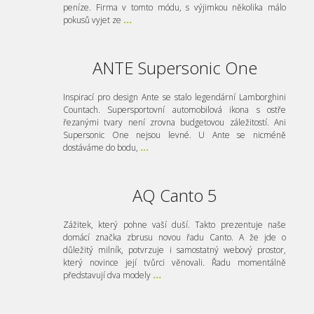
peníze. Firma v tomto módu, s výjimkou několika málo
pokusů vyjet ze
...
ANTE Supersonic One
Inspirací pro design Ante se stalo legendární Lamborghini
Countach. Supersportovní automobilová ikona s ostře
řezanými tvary není zrovna budgetovou záležitostí. Ani
Supersonic One nejsou levné. U Ante se nicméně
dostáváme do bodu,
...
AQ Canto 5
Zážitek, který pohne vaší duší. Takto prezentuje naše
domácí značka zbrusu novou řadu Canto. A že jde o
důležitý milník, potvrzuje i samostatný webový prostor,
který novince její tvůrci věnovali. Řadu momentálně
představují dva modely
...