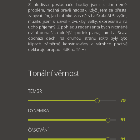
Z hlediska posluchače hudby jsem s tím neměl
problém, možná právě naopak. Když jsem se přestal
zabývat tím, jak hluboko vlastně s La Scala AL5 slyším,
muziku jsem si užíval – zvuk byl velký, expresívní a na
ucho příjemný. Z pohledu recenzenta bych nicméně
uvítal bohatší a plnější spodek piana, tam La Scala
dochází dech. Na druhou stranu
takto
byly tyto
Klipsch záměrně konstruovány a výrobce poctivě
deklaruje propad -4dB na 51 Hz.
Tonální věrnost
TÉMBR
79
DYNAMIKA
91
ČASOVÁNÍ
91