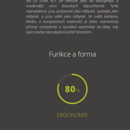
Na La Scala AL5 lze nahlížet jako na dostupnější a
modernější verzi klasických Klipschhornů. Tyhle
reproduktory jsou postavené jako nábytek, vypadají jako
nábytek, a jsou velké jako nábytek. Ve světě karbonu,
hliníku a kompozitních materiálů je tento staromilský
přístup sympatický a vyvolává vzpomínky na doby, kdy
byla stavba reproduktorů ještě řemeslem.
Funkce a forma
80
%
ERGONOMIE