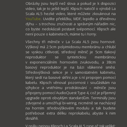
Obrázky jsou lepší než slova a pokud je k dispozici
video, tak je to ještě lepší. Klipsch natočil o výrobě La
Scala AL5 hezké video, které můžete zkouknout na
YouTube
. Uvidíte překližku, MDF, lepidlo a dřevěnou
dýhu – s trochou zručnosti a správným nářadím nic,
co byste nedokázali postavit svépomocí. Klipsch ale
není pouze o kabinetech, máme tu i
horny.
Všechny tři měniče v La Scala AL5 jsou hornové.
Výškový má 2.5cm polyimidovou membránu a chlubí
se vyskou citlivostí, středový měnič je 5cm tlakový
reproduktor se syntetickou membránou
v exponenciálním hornovém zvukovodu, a 38cm
basový reproduktor je na bázi vlákenné směsi.
Středovýšková sekce je v samostatném kabinetu,
který sedí na basové skříni a je s ní propojen pomocí
kabelu. Klipsch věnoval pozornost i součástkám na
výhybce a vnitřnímu prodrátování – měniče jsou
připojeny pomocí AudioQuest Type 4, což je příjemný
upgrade oproti obvyklým standardům. Terminály jsou
zdvojené a umožňují bi-wiring, nicméně se nacházejí
na horním středovýškovém modulu a tak budete
potřebovat extra délku reprokabelu, abyste k nim
dosáhli.
V reálu nejsou Klipsch La Scala AL5 zase až tak veliké: