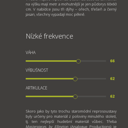
na výšku mají metr a mohutnější je jen půdorys 60x60
cm. V nabídce jsou tři dýhy – ořech, třešeň a černý
jasan, všechny vypadají moc pěkně.
Nízké frekvence
VÁHA
66
VÝBUŠNOST
62
ARTIKULACE
62
Skoro jako by tyto trochu staromódní reprosoustavy
byly určeny pro materiál z poloviny minulého století,
tj. ten nejlepší hudební materiál vůbec. Třeba
Masterpieces by Ellington
(Analogue Productions) je