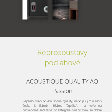
Reprosoustavy
podlahové
ACOUSTIQUE QUALITY AQ
Passion
Reprosoustavy od Acoustique Quality, nebo jak jim u nás v
Česku familiárněji říkáme ´áqéčka´, má veřejnost
podvědomě zařazené do kategorie slušný zvuk za dobré