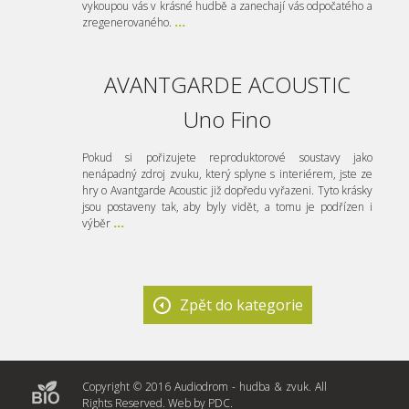
vykoupou vás v krásné hudbě a zanechají vás odpočatého a
zregenerovaného.
...
AVANTGARDE ACOUSTIC
Uno Fino
Pokud si pořizujete reproduktorové soustavy jako
nenápadný zdroj zvuku, který splyne s interiérem, jste ze
hry o Avantgarde Acoustic již dopředu vyřazeni. Tyto krásky
jsou postaveny tak, aby byly vidět, a tomu je podřízen i
výběr
...
Zpět do kategorie
Copyright © 2016 Audiodrom - hudba & zvuk. All
Rights Reserved. Web by
PDC
.