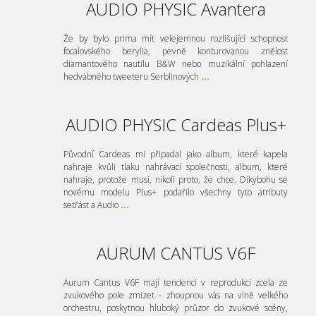
AUDIO PHYSIC Avantera
Že by bylo prima mít velejemnou rozlišující schopnost
focalovského berylia, pevně konturovanou znělost
diamantového nautilu B&W nebo muzikální pohlazení
hedvábného tweeteru Serblinových
...
AUDIO PHYSIC Cardeas Plus+
Původní Cardeas mi připadal jako album, které kapela
nahraje kvůli tlaku nahrávací společnosti, album, které
nahraje, protože musí, nikoli proto, že chce. Díkybohu se
novému modelu Plus+ podařilo všechny tyto atributy
setřást a Audio
...
AURUM CANTUS V6F
Aurum Cantus V6F mají tendenci v reprodukci zcela ze
zvukového pole zmizet - zhoupnou vás na vlně velkého
orchestru, poskytnou hluboký průzor do zvukové scény,