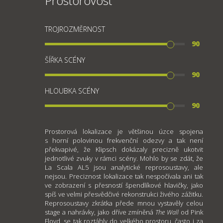
Prostorovost
TROJROZMĚRNOST
90
ŠÍŘKA SCÉNY
90
HLOUBKA SCÉNY
90
Prostorová lokalizace je většinou úzce spojena
s horní polovinou frekvenční odezvy a tak není
překvapivé, že Klipsch dokázaly precizně ukotvit
jednotlivé zvuky v rámci scény. Mohlo by se zdát, že
La Scala AL5 jsou analytické reprosoustavy, ale
nejsou. Preciznost lokalizace tak nespočívala ani tak
ve zobrazení s přesností špendlíkové hlavičky, jako
spíš ve velmi přesvědčivé rekonstrukci živého zážitku.
Reprosoustavy zkrátka přede mnou vystavěly celou
stage a nahrávky, jako dříve zmíněná
The Wall
od Pink
Floyd, se tak roztáhly do velkého prostoru, často i za