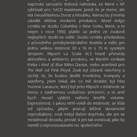
naprosto senzační dobová nahrávka, ze které v AP
vykřesali pro SACD maximum. Jasně že je mono, ale
má neuvěřitelnou živost a hloubku, kterou by jí mohla
závidět většina moderní produkce.
Mood Indigo
vznikla ve studiu Columbia v New Yorku, které, a to
nejen v roce 1950, platilo za jedno ze zvukově
nejlepších studií na světě. Studio vzniklo přestavbou
z původního presbyteriánského kostela a mělo jen
jednu velkou místnost 30 x 16 m s 15 m vysokým
stropem. Klipsch La Scala AL5 hravě přenesly
atmosféru a ambienci prostoru, ve kterém vznikala
třeba i
Kind of Blue
Miles Davise, nebo aranžmá pro
The Wall
od Pink Floyd. Zvuk byl úžasně otevřený a
rychlý; to, že budou skvělé trombóny, trumpety a
saxofony, jsem čekal, ale co mě dostalo, byl hlas
Yvonne Lanauze, který byl přes Klipsch v místnosti se
mnou s nádhernou vzdušnou prezencí, a to aniž
bych musel vytáčet nahoru knoflík volume.
Expresívnost, s jakou vtrhl vokál do místnosti, se lišila
od způsobu, jakým pracují běžné dynamické
reproduktory, zvuk nebyl tlačen dopředu, ale ani se
nestahoval dozadu, prostě si jen tak existoval, jako by
neměl s reprosoustavami nic společného.