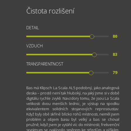
Čistota rozlišení
DETAIL
80
VZDUCH
83
TRANSPARENTNOST
79
Bas má Klipsch La Scala AL5 podobný, jako analogová
deska – prostě není tak hluboký, na jaký jsme si v době
digitálu rychle zvykli. Navzdory tomu, že jsou La Scala
velikosti dvou menších lednic, je výstup na spodku
ekvivalentem solidních stojanových reprosoustav.
Když byly obě skříně blízko rohů místnosti, neměl jsem
problém a objem basu byl velký a bas se choval
pružně; když jsem je vytáhl víc do místnosti, frekvenční
spektrum se naklonilo směrem ke středům a výškám.