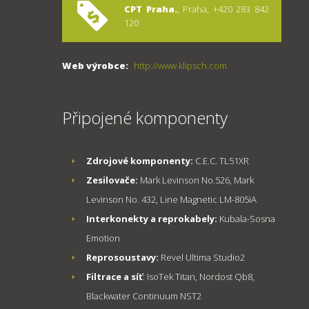
CPT Praha
.
, Praha, +420 283 842
120
Web výrobce:
http://www.klipsch.com
Připojené komponenty
Zdrojové komponenty:
C.E.C. TL51XR
Zesilovače:
Mark Levinson No.526, Mark
Levinson No. 432, Line Magnetic LM-805iA
Interkonekty a reprokabely:
Kubala-Sosna
Emotion
Reprosoustavy:
Revel Ultima Studio2
Filtrace a síť
: IsoTek Titan, Nordost Qb8,
Blackwater Continuum NST2