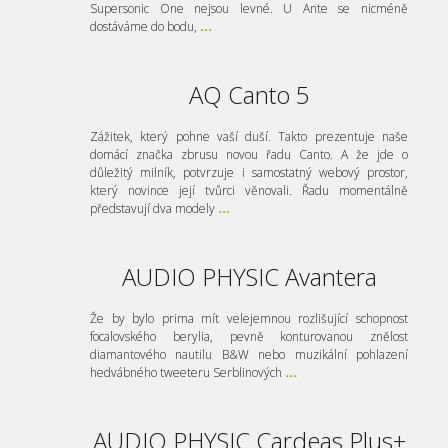
Supersonic One nejsou levné. U Ante se nicméně
dostáváme do bodu,
...
AQ Canto 5
Zážitek, který pohne vaší duší. Takto prezentuje naše
domácí značka zbrusu novou řadu Canto. A že jde o
důležitý milník, potvrzuje i samostatný webový prostor,
který novince její tvůrci věnovali. Řadu momentálně
představují dva modely
...
AUDIO PHYSIC Avantera
Že by bylo prima mít velejemnou rozlišující schopnost
focalovského berylia, pevně konturovanou znělost
diamantového nautilu B&W nebo muzikální pohlazení
hedvábného tweeteru Serblinových
...
AUDIO PHYSIC Cardeas Plus+