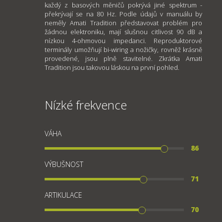
každý z basových měničů pokrývá jiné spektrum -
překrývají se na 80 Hz. Podle údajů v manuálu by
neměly Amati Tradition představovat problém pro
žádnou elektroniku, mají slušnou citlivost 90 dB a
nízkou 4-ohmovou impedanci. Reproduktorové
terminály umožňují bi-wiring a nožičky, rovněž krásně
provedené, jsou plně stavitelné. Zkrátka Amati
Tradition jsou takovou láskou na první pohled.
Nízké frekvence
VÁHA
86
VÝBUŠNOST
71
ARTIKULACE
70