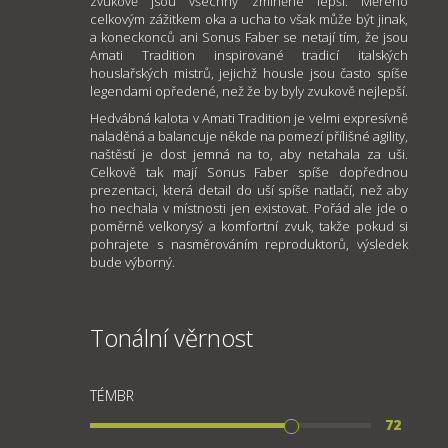
zvukově jsou všechny zmíněné lepší. Měřeno
celkovým zážitkem oka a ucha to však může být jinak,
a koneckonců ani Sonus Faber se netají tím, že jsou
Amati Tradition inspirované tradicí italských
houslařských mistrů, jejichž housle jsou často spíše
legendami opředené, než že by byly zvukově nejlepší.
Hedvábná kalota v Amati Tradition je velmi expresívně
naladěná a balancuje někde na pomezí přílišné agility,
naštěstí je dost jemná na to, aby netahala za uši.
Celkově tak mají Sonus Faber spíše dopřednou
prezentaci, která detail do uší spíše natlačí, než aby
ho nechala v místnosti jen existovat. Pořád ale jde o
poměrně velkorysý a komfortní zvuk, takže pokud si
pohrajete s nasměrováním reproduktorů, výsledek
bude výborný.
Tonální věrnost
TÉMBR
72