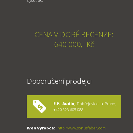
slyšet víc.
CENA V DOBĚ RECENZE:
640 000,- Kč
Doporučení prodejci
E.P. Audio
, Dobřejovice u Prahy,
+420 323 605 088
Web výrobce:
http://www.sonusfaber.com