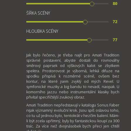
80
ŠÍŘKA SCÉNY
72
HLOUBKA SCÉNY
77
Jak bylo řečeno, je třeba najít pro Amati Tradition
správné postavení, abyste dostali do rovnováhy
směrový paprsek od výškových kalot se zbytkem
spektra. Prostorovost je výborná, lehká difuze na
spodku přispívá k rozměrné scéně, ovšem bez
kontur, na které jsem zvyklý od mých Revel. U
symfonické muziky a big bandu to nevadí, naopak. U
komorního jazzu nebo instrumentální klasiky bych
přivítal specifičtější zvukový obraz.
Amati Tradition nepředstavují v katalogu Sonus Faber
nijak významný evoluční krok. Jsou spíš oslavou toho,
co tu už jednou bylo, tentokrát v hezčím balení. Mám-
li být zcela upřímný, byly by fantastickou koupí za 300
tisíc. Za více než dvojnásobek bych přeci jen chtěl