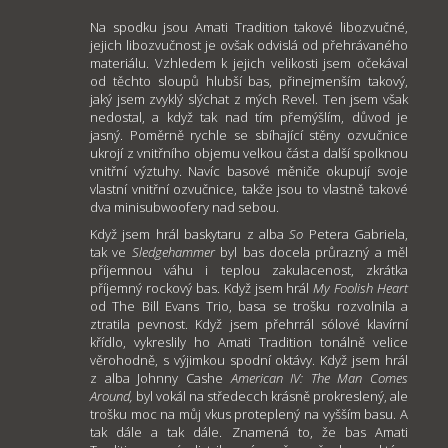
Na spodku jsou Amati Tradition takové libozvučné,
jejich libozvučnost je ovšak odvislá od přehrávaného
materiálu. Vzhledem k jejich velikosti jsem očekával
od těchto sloupů hlubší bas, přinejmenším takový,
jaký jsem zvyklý slýchat z mých Revel. Ten jsem však
nedostal, a když tak nad tím přemýšlím, důvod je
jasný. Poměrně rychle se sbíhající stěny ozvučnice
ukrojí z vnitřního objemu velkou část a další spolknou
vnitřní výztuhy. Navíc basové měniče okupují svoje
vlastní vnitřní ozvučnice, takže jsou to vlastně takové
dva minisubwoofery nad sebou.
Když jsem hrál baskytaru z alba
So
Petera Gabriela,
tak ve
Sledgehammer
byl bas docela průrazný a měl
příjemnou váhu i teplou zakulacenost, zkrátka
příjemný rockový bas. Když jsem hrál
My Foolish Heart
od The Bill Evans Trio, basa se trošku rozvolnila a
ztratila pevnost. Když jsem přehrrál sólové klavírní
křídlo, vykreslily ho Amati Tradition tonálně velice
věrohodně, s výjimkou spodní oktávy. Když jsem hrál
z alba Johnny Cashe
American IV: The Man Comes
Around,
byl vokál na středecch krásně prokreslený, ale
trošku moc na můj vkus proteplený na vyšším basu. A
tak dále a tak dále. Znamená to, že bas Amati