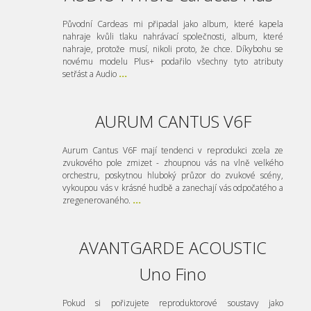
Původní Cardeas mi připadal jako album, které kapela
nahraje kvůli tlaku nahrávací společnosti, album, které
nahraje, protože musí, nikoli proto, že chce. Díkybohu se
novému modelu Plus+ podařilo všechny tyto atributy
setřást a Audio
...
AURUM CANTUS V6F
Aurum Cantus V6F mají tendenci v reprodukci zcela ze
zvukového pole zmizet - zhoupnou vás na vlně velkého
orchestru, poskytnou hluboký průzor do zvukové scény,
vykoupou vás v krásné hudbě a zanechají vás odpočatého a
zregenerovaného.
...
AVANTGARDE ACOUSTIC
Uno Fino
Pokud si pořizujete reproduktorové soustavy jako