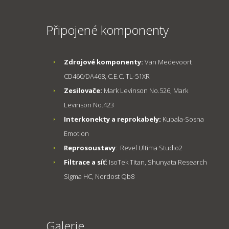
Připojené komponenty
Zdrojové komponenty:
Van Medevoort
CD460/DA468, C.E.C. TL-51XR
Zesilovače:
Mark Levinson No.526, Mark
Levinson No.423
Interkonekty a reprokabely:
Kubala-Sosna
Emotion
Reprosoustavy
: Revel Ultima Studio2
Filtrace a síť
: IsoTek Titan, Shunyata Research
Sigma HC, Nordost Qb8
Galerie