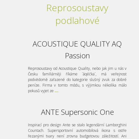
Reprosoustavy
podlahové
ACOUSTIQUE QUALITY AQ
Passion
Reprosoustavy od Acoustique Quality, nebo jak jim u nás v
Česku familiárněji říkáme ´áqéčka´, má veřejnost
podvědomě zařazené do kategorie slušný zvuk za dobré
peníze. Firma v tomto módu, s výjimkou několika málo
pokusů vyjet ze
...
ANTE Supersonic One
Inspirací pro design Ante se stalo legendární Lamborghini
Countach. Supersportovní automobilová ikona s ostře
řezanými tvary není zrovna budgetovou záležitostí. Ani