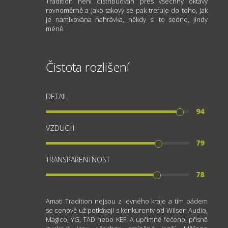
Tradition není distribuován přes všechny oktávy
rovnoměrně a jako takový se pak trefuje do toho, jak
je namixována nahrávka, někdy si to sedne, jindy
méně.
Čistota rozlišení
DETAIL
94
VZDUCH
79
TRANSPARENTNOST
78
Amati Tradition nejsou z levného kraje a tím pádem
se cenově už potkávají s konkurenty od Wilson Audio,
Magico, YG, TAD nebo KEF. A upřímně řečeno, přísně