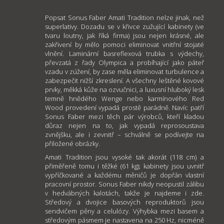
Popsat Sonus Faber Amati Tradition nelze jinak, než
superlativy. Dozadu se v křivce zužující kabinety (ve
tvaru loutny, jak říká firma) jsou nejen krásné, ale
zakřivení by mělo pomoci eliminovat vnitřní stojaté
vlnění. Laminární basreflexová trubka s výdechy,
převzatá z řady Olympica a probíhající jako páteř
vzadu v zúžení, by zase měla eliminovat turbulence a
zabezpečit nižší zkreslení. A všechny leštěné kovové
prvky, měkká kůže na ozvučnici, a luxusní hluboký lesk
temně hnědého Wenge nebo karmínového Red
Wood provedení vypadá prostě parádně. Navíc patří
Sonus Faber mezi těch pár výrobců, kteří kladou
důraz nejen na to, jak vypadá reprosoustava
zvnějšku, ale i zevnitř – schválně se podívejte na
přiložené obrázky.
Amati Tradition jsou vysoké tak akorát (118 cm) a
přiměřeně tomu i těžké (61 kg); kabinety jsou uvnitř
vypříčkované a každému měničů je dopřán vlastní
pracovní prostor. Sonus Faber nikdy neopustil zálibu
v hedvábných kalotách, takže je najdeme i zde.
Středový a dvojice basových reproduktorů jsou
sendvičem pěny a celulózy. Výhybka mezi basem a
středovým pásmem je nastavena na 250 Hz, nicméně