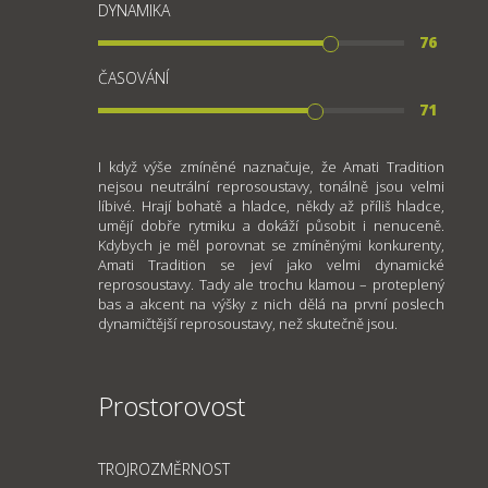
DYNAMIKA
76
ČASOVÁNÍ
71
I když výše zmíněné naznačuje, že Amati Tradition
nejsou neutrální reprosoustavy, tonálně jsou velmi
líbivé. Hrají bohatě a hladce, někdy až příliš hladce,
umějí dobře rytmiku a dokáží působit i nenuceně.
Kdybych je měl porovnat se zmíněnými konkurenty,
Amati Tradition se jeví jako velmi dynamické
reprosoustavy. Tady ale trochu klamou – proteplený
bas a akcent na výšky z nich dělá na první poslech
dynamičtější reprosoustavy, než skutečně jsou.
Prostorovost
TROJROZMĚRNOST