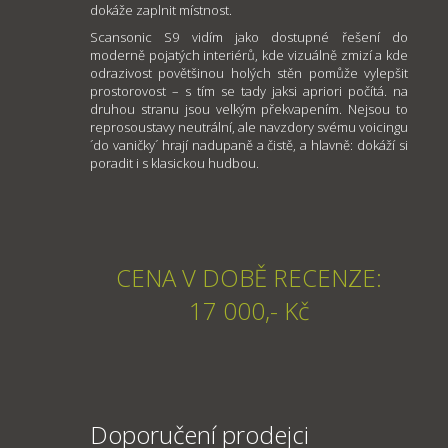
dokáže zaplnit místnost.
Scansonic S9 vidím jako dostupné řešení do
moderně pojatých interiérů, kde vizuálně zmizí a kde
odrazivost povětšinou holých stěn pomůže vylepšit
prostorovost – s tím se tady jaksi apriori počítá. na
druhou stranu jsou velkým překvapením. Nejsou to
reprosoustavy neutrální, ale navzdory svému voicingu
´do vaničky´ hrají nadupaně a čistě, a hlavně: dokáží si
poradit i s klasickou hudbou.
CENA V DOBĚ RECENZE:
17 000,- Kč
Doporučení prodejci