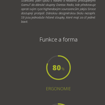
Scansonic patří spolu s Raidho a nedávno přikoupenými
GamuT do dánské skupiny Dantax Radio, kde představuje
oproti svým ryze highendovým sourozencům jakýsi široce
dostupný protipól. Dánskou designérskou školu nezapře.
S9 jsou jednoduše řešené sloupky, které mají za cíl jediné:
bavit.
Funkce a forma
80
%
ERGONOMIE