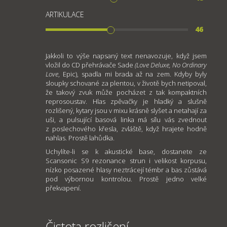
ARTIKULACE
46
Jakkoli to výše napsaný text nenavozuje, když jsem
vložil do CD přehrávače Sade
(Love Deluxe, No Ordinary
Love
, Epic), spadla mi brada až na zem. Kdyby byly
sloupky schované za plentou, v životě bych netipoval,
že takový zvuk může pocházet z tak kompaktních
reprosoustav. Hlas zpěvačky je hladký a slušně
rozlišený, kytary jsou v mixu krásně slyšet a netahají za
uši, a pulsující basová linka má sílu vás zvednout
z poslechového křesla, zvláště, když hrajete hodně
nahlas. Prostě lahůdka.
Uchylíte-li se k akustické base, dostanete ze
Scansonic S9 rezonance strun i velikost korpusu,
nízko posazené hlasy neztrácejí témbr a bas zůstává
pod výbornou kontrolou. Prostě jedno velké
překvapení.
Čistota rozlišení