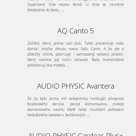
Supersonic One nejsou levné. U Ante se nicméně
dostáváme do bodu,
...
AQ Canto 5
Zážitek, který pohne vaší duší. Takto prezentuje naše
domácí značka zbrusu novou řadu Canto. A že jde o
důležitý milník, potvrzuje i samostatný webový prostor,
který novince její tvůrci věnovali. Řadu momentálně
představují dva modely
...
AUDIO PHYSIC Avantera
Že by bylo prima mít velejemnou rozlišující schopnost
focalovského berylia, pevně konturovanou znělost
diamantového nautilu B&W nebo muzikální pohlazení
hedvábného tweeteru Serblinových
...
AUDIO PHYSIC Cardeas Plus+