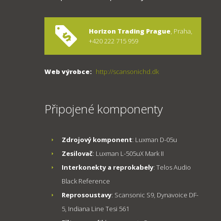
Horizon Trading Prague
, Praha,
+420 222 715 959
Web výrobce:
http://scansonichd.dk
Připojené komponenty
Zdrojový komponent
: Luxman D-05u
Zesilovač
: Luxman L-505uX Mark II
Interkonekty a reprokabely
: Telos Audio
Black Reference
Reprosoustavy
: Scansonic S9, Dynavoice DF-
5, Indiana Line Tesi 561