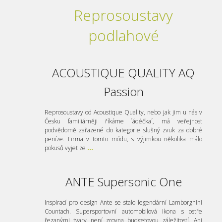
Reprosoustavy
podlahové
ACOUSTIQUE QUALITY AQ
Passion
Reprosoustavy od Acoustique Quality, nebo jak jim u nás v
Česku familiárněji říkáme ´áqéčka´, má veřejnost
podvědomě zařazené do kategorie slušný zvuk za dobré
peníze. Firma v tomto módu, s výjimkou několika málo
pokusů vyjet ze
...
ANTE Supersonic One
Inspirací pro design Ante se stalo legendární Lamborghini
Countach. Supersportovní automobilová ikona s ostře
řezanými tvary není zrovna budgetovou záležitostí. Ani