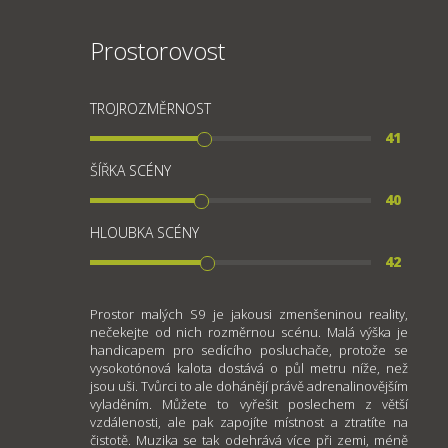
Prostorovost
TROJROZMĚRNOST
41
ŠÍŘKA SCÉNY
40
HLOUBKA SCÉNY
42
Prostor malých S9 je jakousi zmenšeninou reality,
nečekejte od nich rozměrnou scénu. Malá výška je
handicapem pro sedícího posluchače, protože se
vysokotónová kalota dostává o půl metru níže, než
jsou uši. Tvůrci to ale dohánějí právě adrenalinovějším
vyladěním. Můžete to vyřešit poslechem z větší
vzdálenosti, ale pak zapojíte místnost a ztratíte na
čistotě. Muzika se tak odehrává více při zemi, méně