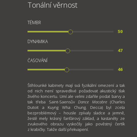
Tonální věrnost
TÉMBR
50
DYNAMIKA
47
ČASOVÁNÍ
46
Štíhlounké kabinety mají svá fyzikální omezení a tak
od nich není spravedlivé požadovat akustický tlak
živého koncertu. Umí ale velmi zdařile podat barvy a
tak třeba Saint-Saensův
Dance Macabre
(Charles
Dutoit a Kuyng Wha Chung, Decca) byl zcela
bezproblémový – housle zpívaly sladce a jemně,
žestě mely krásný fanfárový základ, a kastaněty ze
zvukového obrazu vyskočily jako pověstný čertík
z krabičky. Takže další překvapení.