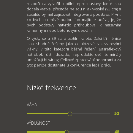
rozpočtu a vytvořil subtilní reprosoustavy, které jsou
docela vratké, přestože nejsou nijak vysoké (93 cm) a
stabilitu by měl zajišťovat integrovaná podstava. První,
co bych na místě budoucího majitele udělal, je, že
bych podstavy natvrdo přišrouboval k masivním
kamenným nebo betonovým deskám.
O výšky se u S9 stará textilní kalota. Další tři měniče
jsou shodně řešeny jako celulózové s kevlarovými
vlákny, v této kategorii běžné řešení. Basreflexový
nátrubek ústí dozadu, reproduktorové terminály
umožňují bi-wiring. Celkové zpracování neohromí a za
tyto peníze dostanete u konkurence lepší práci.
Nízké frekvence
VÁHA
52
VÝBUŠNOST
48