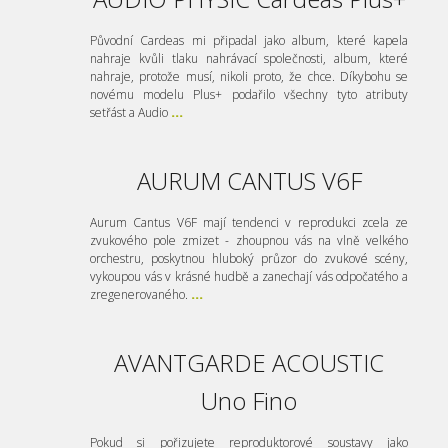
Původní Cardeas mi připadal jako album, které kapela
nahraje kvůli tlaku nahrávací společnosti, album, které
nahraje, protože musí, nikoli proto, že chce. Díkybohu se
novému modelu Plus+ podařilo všechny tyto atributy
setřást a Audio
...
AURUM CANTUS V6F
Aurum Cantus V6F mají tendenci v reprodukci zcela ze
zvukového pole zmizet - zhoupnou vás na vlně velkého
orchestru, poskytnou hluboký průzor do zvukové scény,
vykoupou vás v krásné hudbě a zanechají vás odpočatého a
zregenerovaného.
...
AVANTGARDE ACOUSTIC
Uno Fino
Pokud si pořizujete reproduktorové soustavy jako