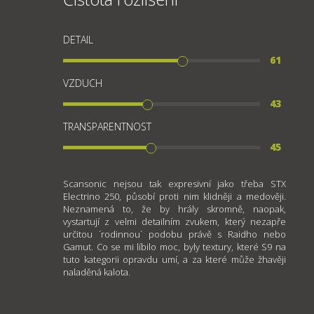
DETAIL
61
VZDUCH
43
TRANSPARENTNOST
45
Scansonic nejsou tak expresivní jako třeba STX
Electrino 250, působí proti nim klidněji a medověji.
Neznamená to, že by hrály skromně, naopak,
vystartují z velmi detailním zvukem, který nezapře
určitou ´rodinnou´ podobu právě s Raidho nebo
Gamut. Co se mi líbilo moc, byly textury, které S9 na
tuto kategorii opravdu umí, a za které může žhavěji
naladěná kalota.