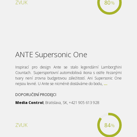
80
ZVUK
%
ANTE Supersonic One
Inspirací pro design Ante se stalo legendární Lamborghini
Countach. Supersportovní automobilová ikona s ostře řezanými
tvary není zrovna budgetovou záležitostí. Ani Supersonic One
nejsou levné. U Ante se nicméně dostáváme do bodu,
...
DOPORUČENÍ PRODEJCI
Media Control
, Bratislava, SK, +421 905 613 928
84
ZVUK
%