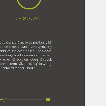
ZPRACOVÁNÍ
s pověstnou Dynavoice pečlivostí: 1.8
a 3 centimetry, uvnitř navíc vyztužený
ěniči ve společné desce – páskovým
jice tkaných a kevlarem vyztužených
flex je rovněž zdvojen, jeden nátrubek
cené terminály umožňují bi-wiring.
 tentokrát mohou i hodit.
55