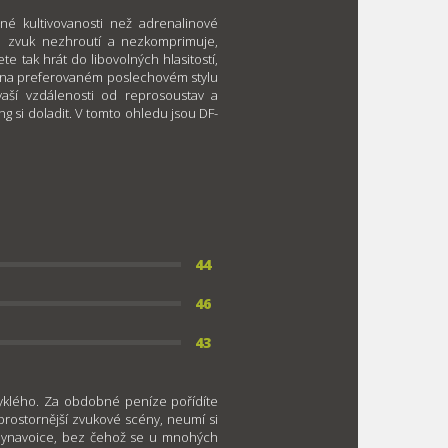
né kultivovanosti než adrenalinové
se zvuk nezhroutí a nezkomprimuje,
te tak hrát do libovolných hlasitostí,
osti na preferovaném poslechovém stylu
 vaší vzdálenosti od reprosoustav a
ng si doladit. V tomto ohledu jsou DF-
44
46
43
vyklého. Za obdobné peníze pořídíte
a prostornější zvukové scény, neumí si
ko Dynavoice, bez čehož se u mnohých