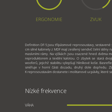
ERGONOMIE
ZVUK
Definition DF-5 jsou třípásmové reprosoustavy, sestavené 
cm silné kabinety z MDF mají zesílený sendvič čelní stěny n
masívními rámy. Na výškách jsou osazené hned dvěma m
reproduktorem a textilní kalotou. O zbytek se stará dvo
wooferů, jejichž stabilitu vylepšují hliníkové koše. Basre
směřuje v horní části dozadu, druhý dole dopředu. Zla
K reprosoustavám dostanete i molitanové ucpávky, které se
Nízké frekvence
VÁHA