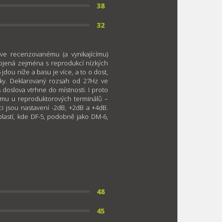
38
32
íve recenzovanému (a vynikajícímu)
ojená zejména s reprodukcí nízkých
jdou níže a basu je více, a to o dost,
iky. Deklarovaný rozsah od 27Hz ve
doslova vtrhne do místnosti. I proto
mu u reproduktorových terminálů –
ci jsou nastavení -2dB, +2dB a +4dB.
lastí, kde DF-5, podobně jako DM-6,
48
45