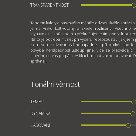
TRANSPARENTNOST
Tandem kaloty a páskového měniče odvádí skvělou práci a n
je na vršku kultivovaný a skvěle rozlišený. Všechno 
´dynavoicím´ způsobem a překračujeme tím pomyslnou tenkou
Na to je potřeba myslet při výběru reprosoustav; jak jsem
jsou svou kultivovaností nenápadné – při krátkém posle
obvykle nenápadnost ustoupí jiné, více se předvádějící
s něčím, co vás po pár desítkách minut začne unavovat. Dej
správněji.
Tonální věrnost
TÉMBR
DYNAMIKA
ČASOVÁNÍ