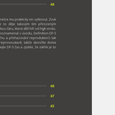
48
elze mu prakticky nic vytknout. Zvuk
se to děje takovým tím přirozeným
 čáru, která dělí hifi od high endu.
 poznamenal v úvodu, Definition DF-5
chu a přehazování reproduktorů tak
 reprosoustavě, takže skončíte doma
te DF-5 čas a zjistíte, že
takhle
je to
48
47
43