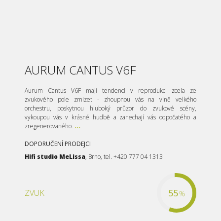
AURUM CANTUS V6F
Aurum Cantus V6F mají tendenci v reprodukci zcela ze
zvukového pole zmizet - zhoupnou vás na vlně velkého
orchestru, poskytnou hluboký průzor do zvukové scény,
vykoupou vás v krásné hudbě a zanechají vás odpočatého a
zregenerovaného.
...
DOPORUČENÍ PRODEJCI
Hifi studio MeLissa
, Brno, tel. +420 777 04 1313
55
ZVUK
%