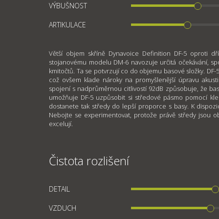
VÝBUŠNOST
ARTIKULACE
Větší objem skříně Dynavoice Definition DF-5 oproti dř
stojanovému modelu DM-6 navozuje určitá očekávání, sp
kmitočtů. Ta se potvrzují co do objemu basové složky. DF-5 
což ovšem klade nároky na promyšlenější úpravu akust
spojení s nadprůměrnou citlivostí 92dB způsobuje, že bas 
umožňuje DF-5 uzpůsobit si středové pásmo pomocí kle
dostanete tak středy do lepší proporce s basy. K dispozi
Nebojte se experimentovat, protože právě středy jsou ob
excelují.
Čistota rozlišení
DETAIL
VZDUCH