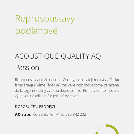
Reprosoustavy
podlahové
ACOUSTIQUE QUALITY AQ
Passion
Reprosoustavy od Acoustique Quality, nebo jak jim u nás v Česku
familiárněji říkáme ´áqéčka´, má veřejnost podvědomě zařazené
do kategorie slušný zvuk za dobré peníze. Firma v tomto módu, s
výjimkou několika málo pokusů vyjet ze
...
DOPORUČENÍ PRODEJCI
AQ s.r.o.
, Červenka, tel. +420 585 342 232