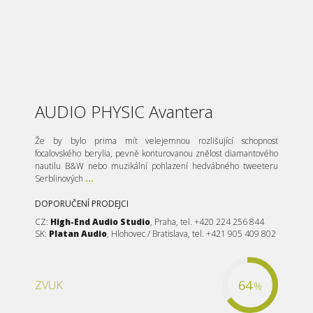
AUDIO PHYSIC Avantera
Že by bylo prima mít velejemnou rozlišující schopnost
focalovského berylia, pevně konturovanou znělost diamantového
nautilu B&W nebo muzikální pohlazení hedvábného tweeteru
Serblinových
...
DOPORUČENÍ PRODEJCI
CZ:
High-End Audio Studio
, Praha, tel. +420 224 256 844
SK:
Platan Audio
, Hlohovec / Bratislava, tel. +421 905 409 802
64
ZVUK
%