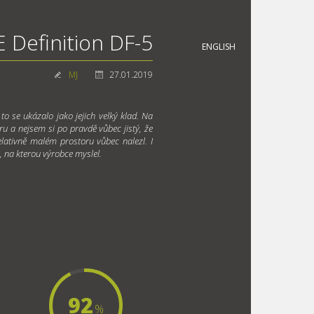
Definition DF-5
ENGLISH
MJ
27.01.2019
o se ukázalo jako jejich velký klad. Na
u a nejsem si po pravdě vůbec jistý, že
lativně malém prostoru vůbec nalezl. I
, na kterou výrobce myslel.
92
%