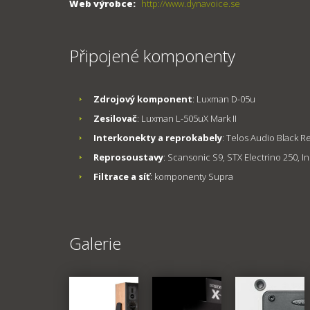
Web výrobce:
http://www.dynavoice.se
Připojené komponenty
Zdrojový komponent
: Luxman D-05u
Zesilovač
: Luxman L-505uX Mark II
Interkonekty a reprokabely
: Telos Audio Black 
Reprosoustavy
: Scansonic S9, STX Electrino 250, I
Filtrace a síť
: komponenty Supra
Galerie