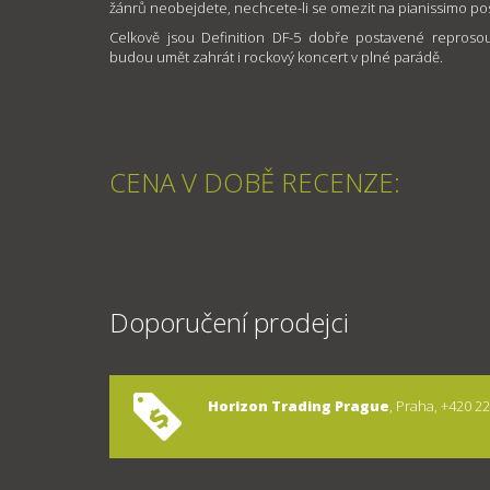
žánrů neobejdete, nechcete-li se omezit na pianissimo po
Celkově jsou Definition DF-5 dobře postavené reprosou
budou umět zahrát i rockový koncert v plné parádě.
CENA V DOBĚ RECENZE:
Doporučení prodejci
Horizon Trading Prague
, Praha, +420 2