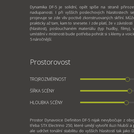
Dynamika DF-5 je solidní, opět spíše na straně přiroze
nadupanosti. I při vyšších poslechových hlasitostech 
projevuje se zde vliv poctivě zkonstruovaných skříní. Může
prakticky až tam, kam to snesete. I zde platí, že v závisl
(hlasitost), poslouchaném materiálu (typ hudby, filmy),
umístění v místnosti bude potřeba pohrát si s klemy a voici
5 náročnější.
Prostorovost
TROJROZMĚRNOST
ŠÍŘKA SCÉNY
HLOUBKA SCÉNY
Prostor Dynavoice Definiton DF-5 nijak nevybočuje z ob
třeba STX Electrino 250, které umějí vytvořit iluzi hlubší 
ale udržet tonální stabilitu do vyšších hlasitostí tak ja