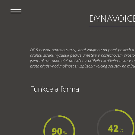
DYNAVOICE 
DF-5 nejsou reprosoustavy, které zaujmou na první poslech a t
druhou stranu vyžadují pečlivé umístění v poslechovém prostor
jsem takové optimální umístění v průběhu krátkého testu v re
proto přijde vhod možnost si uzpůsobit voicing soustav na míru
Funkce a forma
42
90
%
%