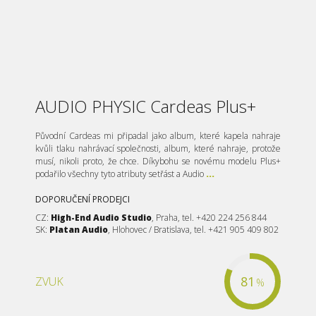
AUDIO PHYSIC Cardeas Plus+
Původní Cardeas mi připadal jako album, které kapela nahraje
kvůli tlaku nahrávací společnosti, album, které nahraje, protože
musí, nikoli proto, že chce. Díkybohu se novému modelu Plus+
podařilo všechny tyto atributy setřást a Audio
...
DOPORUČENÍ PRODEJCI
CZ:
High-End Audio Studio
, Praha, tel. +420 224 256 844
SK:
Platan Audio
, Hlohovec / Bratislava, tel. +421 905 409 802
81
ZVUK
%