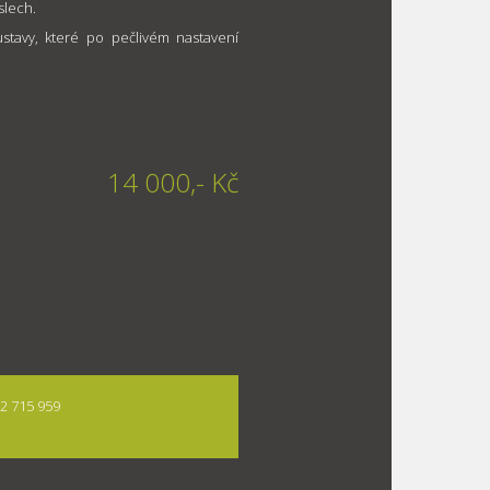
slech.
stavy, které po pečlivém nastavení
14 000,- Kč
22 715 959