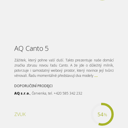
AQ Canto 5
Zážitek, který pohne vaší duší. Takto prezentuje naše domácí
značka zbrusu novou řadu Canto. A že jde o důležitý milník,
potvrzuje i samostatný webový prostor, který novince její tvůrci
věnovali. Řadu momentálně představují dva modely
...
DOPORUČENÍ PRODEJCI
AQ s.r.o.
, Červenka, tel. +420 585 342 232
54
ZVUK
%