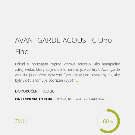
AVANTGARDE ACOUSTIC Uno
Fino
Pokud si pořizujete reproduktorové soustavy jako nenápadný
zdroj zvuku, který splyne s interiérem, jste ze hry o Avantgarde
Acoustic již dopředu vyřazeni. Tyto krásky jsou postaveny tak, aby
byly vidět, a tomu je podřízen i výběr
...
DOPORUČENÍ PRODEJCI
HI-FI studio TYKON
, Ostrava, tel. +420 723 449 894
60
ZVUK
%