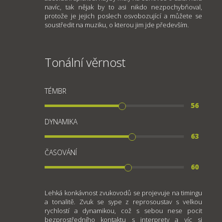
navíc, tak nějak by to asi nikdo nezpochybňoval,
protože je jejich poslech osvobozující a můžete se
soustředit na muziku, o kterou jim jde především.
Tonální věrnost
TÉMBR
56
DYNAMIKA
63
ČASOVÁNÍ
60
Lehká konkávnost zvukovodů se projevuje na timingu
a tonalitě. Zvuk se sype z reprosoustav s velkou
rychlostí a dynamikou, což s sebou nese pocit
bezprostředního kontaktu s interprety a víc si