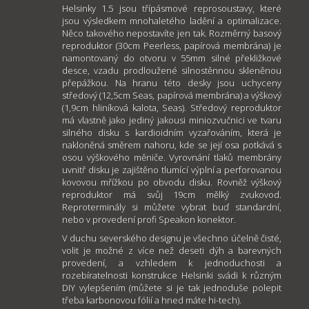
Helsinky 1.5 jsou třípásmové reprosoustavy, které
jsou výsledkem mnohaletého ladění a optimalizace.
Něco takového nepostavíte jen tak. Rozměrný basový
reproduktor (30cm Peerless, papírová membrána) je
namontovaný do otvoru v 55mm silné překližkové
desce, vzadu prodloužené silnostěnnou skleněnou
přepážkou. Na hranu této desky jsou uchyceny
středový (12,5cm Seas, papírová membrána) a výškový
(1,9cm hliníková kalota, Seas). Středový reproduktor
má vlastně jako jediný jakousi miniozvučnici ve tvaru
silného disku s kardioidním vyzařováním, která je
nakloněná směrem nahoru, kde se její osa potkává s
osou výškového měniče. Vyrovnání tlaků membrány
uvnitř disku je zajištěno tlumící výplní a perforovanou
kovovou mřížkou po obvodu disku. Rovněž výškový
reproduktor má svůj 19cm mělký zvukovod.
Reproterminály si můžete vybrat buď standardní,
nebo v provedení profi Speakon konektor.
V duchu severského designu je všechno účelně čisté,
volit je možné z více než deseti dýh a barevných
provedení, a vzhledem k jednoduchosti a
rozebíratelnosti konstrukce Helsinki svádi k různým
DIY vylepšením (můžete si je tak jednoduše polepit
třeba karbonovou fólií a hned máte hi-tech).