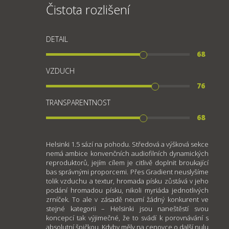
Čistota rozlišení
DETAIL
68
VZDUCH
76
TRANSPARENTNOST
68
Helsinki 1.5 sází na pohodu. Středová a výšková sekce
nemá ambice konvenčních audiofilních dynamických
reproduktorů, jejím cílem je citlivě doplnit broukající
bas správnými proporcemi. Přes Gradient neuslyšíme
tolik vzduchu a textur, hromada písku zůstává v jeho
podání hromadou písku, nikoli myriáda jednotlivých
zrníček. To ale v zásadě neumí žádný konkurent ve
stejné kategorii – Helsinki jsou naneštěstí svou
koncepcí tak výjimečné, že to svádí k porovnávání s
absolutní špičkou. Kdyby měly na cenovce o další nulu