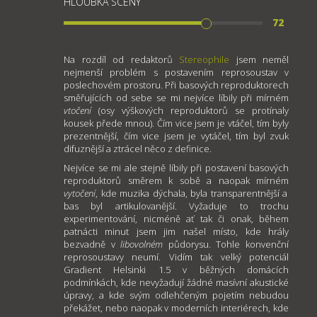
HLOUBKA SCÉNY
72
Na rozdíl od redaktorů
Stereophile
jsem neměl
nejmenší problém s postavením reprosoustav v
poslechovém prostoru. Při basových reproduktorech
směřujících od sebe se mi nejvíce líbily při mírném
vtočení
(osy výškových reproduktorů se protínaly
kousek přede mnou). Čím vice jsem je vtáčel, tím byly
prezentnější, čím vice jsem je vytáčel, tím byl zvuk
difuznější a ztrácel něco z definice.
Nejvíce se mi ale stejně líbily při postavení basových
reproduktorů směrem k sobě a naopak mírném
vytočení
, kde muzika dýchala, byla transparentnější a
bas byl artikulovanější. Vyžaduje to trochu
experimentování, nicméně ať tak či onak, během
patnácti minut jsem jim našel místo, kde hrály
bezvadně v
libovolném
půdorysu. Tohle konvenční
reprosoustavy neumí. Vidím tak velký potenciál
Gradient Helsinki 1.5 v běžných domácích
podmínkách, kde nevyžadují žádné masívní akustické
úpravy, a kde svým odlehčeným pojetím nebudou
překážet, nebo naopak v moderních interiérech, kde