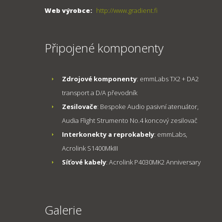
Web výrobce:
http://www.gradient.fi
Připojené komponenty
Zdrojové komponenty
: emmLabs TX2 + DA2
transport a D/A převodník
Zesilovače
: Bespoke Audio pasivní atenuátor,
Audia Flight Strumento No.4 koncový zesilovač
Interkonekty a reprokabely
: emmLabs,
Acrolink S1400MkIII
Síťové kabely
: Acrolink P4030MK2 Anniversary
Galerie