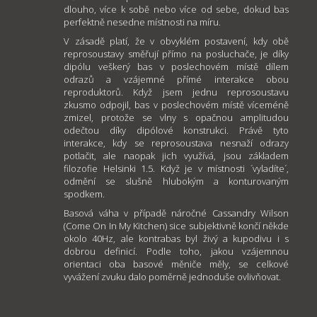
dlouho, více k sobě nebo více od sebe, dokud bas
perfektně nesedne místnosti na míru.
V zásadě platí, že v obvyklém postavení, kdy obě
reprosoustavy směřují přímo na posluchače, je díky
dipólu veškerý bas v poslechovém místě dílem
odrazů a vzájemné přímé interakce obou
reproduktorů. Když jsem jednu reprosoustavu
zkusmo odpojil, bas v poslechovém místě víceméně
zmizel, protože se vlny s opačnou amplitudou
odečtou díky dipólové konstrukci. Právě tyto
interakce, kdy se reprosoustava nesnaží odrazy
potlačit, ale naopak jich využívá, jsou základem
filozofie Helsinki 1.5. Když je v místnosti ´vyladíte´,
odmění se slušně hlubokým a konturovaným
spodkem.
Basová váha v případě náročné Cassandry Wilson
(Come On In My Kitchen) sice subjektivně končí někde
okolo 40Hz, ale kontrabas byl živý a kupodivu i s
dobrou definicí. Podle toho, jakou vzájemnou
orientaci oba basové měniče měly, se celkové
vyvážení zvuku dalo poměrně jednoduše ovlivňovat.