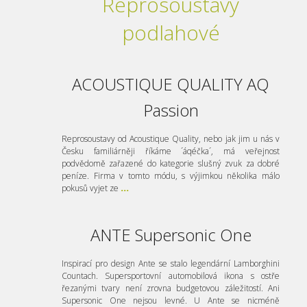
Reprosoustavy
podlahové
ACOUSTIQUE QUALITY AQ
Passion
Reprosoustavy od Acoustique Quality, nebo jak jim u nás v
Česku familiárněji říkáme ´áqéčka´, má veřejnost
podvědomě zařazené do kategorie slušný zvuk za dobré
peníze. Firma v tomto módu, s výjimkou několika málo
pokusů vyjet ze
...
ANTE Supersonic One
Inspirací pro design Ante se stalo legendární Lamborghini
Countach. Supersportovní automobilová ikona s ostře
řezanými tvary není zrovna budgetovou záležitostí. Ani
Supersonic One nejsou levné. U Ante se nicméně