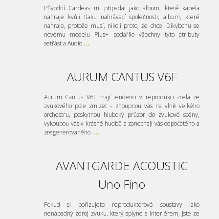
Původní Cardeas mi připadal jako album, které kapela
nahraje kvůli tlaku nahrávací společnosti, album, které
nahraje, protože musí, nikoli proto, že chce. Díkybohu se
novému modelu Plus+ podařilo všechny tyto atributy
setřást a Audio
...
AURUM CANTUS V6F
Aurum Cantus V6F mají tendenci v reprodukci zcela ze
zvukového pole zmizet - zhoupnou vás na vlně velkého
orchestru, poskytnou hluboký průzor do zvukové scény,
vykoupou vás v krásné hudbě a zanechají vás odpočatého a
zregenerovaného.
...
AVANTGARDE ACOUSTIC
Uno Fino
Pokud si pořizujete reproduktorové soustavy jako
nenápadný zdroj zvuku, který splyne s interiérem, jste ze