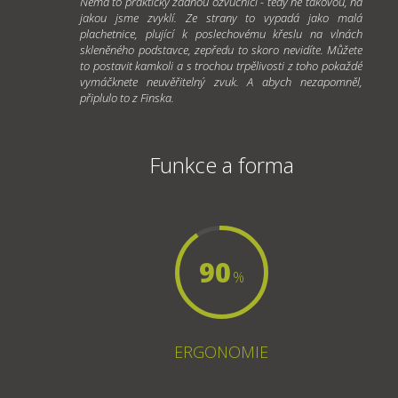
Nemá to prakticky žádnou ozvučnici - tedy ne takovou, na
jakou jsme zvyklí. Ze strany to vypadá jako malá
plachetnice, plující k poslechovému křeslu na vlnách
skleněného podstavce, zepředu to skoro nevidíte. Můžete
to postavit kamkoli a s trochou trpělivosti z toho pokaždé
vymáčknete neuvěřitelný zvuk. A abych nezapomněl,
připlulo to z Finska.
Funkce a forma
90
%
ERGONOMIE