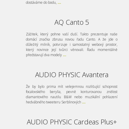
dostáváme do bodu,
...
AQ Canto 5
Zážitek, který pohne vaší duší. Takto prezentuje naše
domácí značka zbrusu novou řadu Canto. A že jde o
důležitý milník, potvrzuje i samostatný webový prostor,
který novince její tvůrci věnovali. Řadu momentálně
představují dva modely
...
AUDIO PHYSIC Avantera
Že by bylo prima mít velejemnou rozlišující schopnost
focalovského berylia, pevně konturovanou znělost
diamantového nautilu B&W nebo muzikální pohlazení
hedvábného tweeteru Serblinových
...
AUDIO PHYSIC Cardeas Plus+