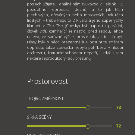
poslech užijete. Tonálně nám zvukovod v Helsinki 1.5
pozdvihne reprodukci dechů, a to jak těch
plechových, dřevěných nebo mosazných, tak těch
lidských – třeba Paquito D´Rivera a jeho superrychlý
klarinet v
Tico Tico
(Chesky) byl naprosto parádní,
člověk
viděl
komíhající se nástroj před sebou, lehce
nalevo, ve správné výšce, prostě tak, jak to má být.
Hlasy byly o něco prezentnější a posunuté směrem
dopředu, takže zpěvačka nebyla pohřbená v hloubi
orchestru, kam mimochodem nepatří, i když ji tam
některé reproduktory rády přesunují.
Prostorovost
TROJROZMĚRNOST
72
ŠÍŘKA SCÉNY
72