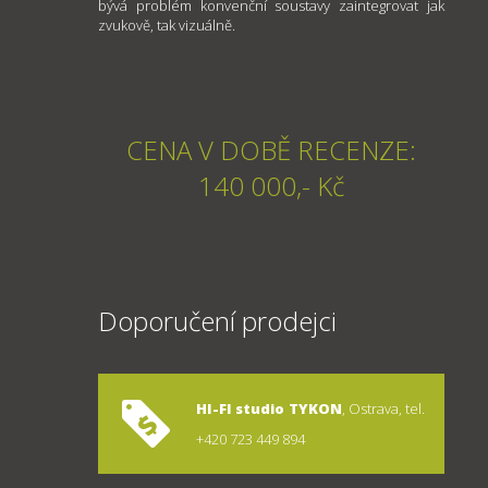
bývá problém konvenční soustavy zaintegrovat jak
zvukově, tak vizuálně.
CENA V DOBĚ RECENZE:
140 000,- Kč
Doporučení prodejci
HI-FI studio TYKON
, Ostrava, tel.
+420 723 449 894