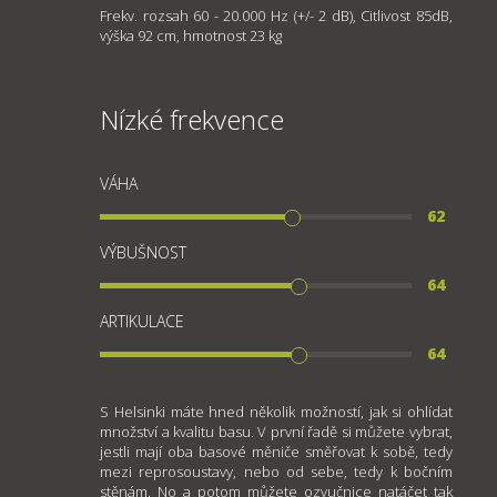
Frekv. rozsah 60 - 20.000 Hz (+/- 2 dB), Citlivost 85dB,
výška 92 cm, hmotnost 23 kg
Nízké frekvence
VÁHA
62
VÝBUŠNOST
64
ARTIKULACE
64
S Helsinki máte hned několik možností, jak si ohlídat
množství a kvalitu basu. V první řadě si můžete vybrat,
jestli mají oba basové měniče směřovat k sobě, tedy
mezi reprosoustavy, nebo od sebe, tedy k bočním
stěnám. No a potom můžete ozvučnice natáčet tak