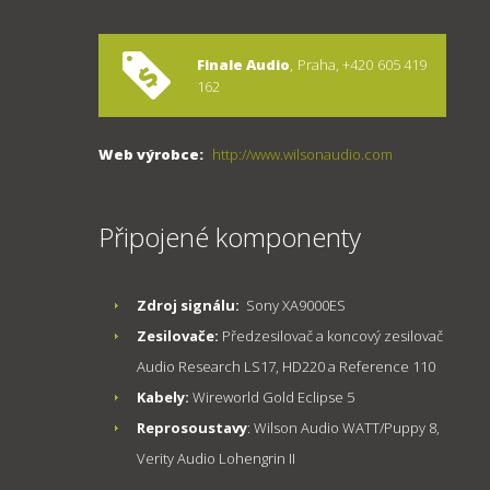
Finale Audio
, Praha, +420 605 419
162
Web výrobce:
http://www.wilsonaudio.com
Připojené komponenty
Zdroj signálu:
Sony XA9000ES
Zesilovače:
Předzesilovač a koncový zesilovač
Audio Research LS17, HD220 a Reference 110
Kabely:
Wireworld Gold Eclipse 5
Reprosoustavy
: Wilson Audio WATT/Puppy 8,
Verity Audio Lohengrin II