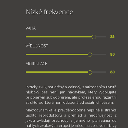
Nízké frekvence
VÁHA
85
VÝBUŠNOST
80
ARTIKULACE
80
Fyzický zvuk, soudržný a celistvý, s mikroděním uvnitř,
hluboký bas není jen nádavkem, který vydolujete
připojeným subwooferem, ale prokreslenou razantní
strukturou, která není odtržená od ostatních pásem.
Makrodynamika je pravděpodobně nejsilnější stránka
těchto reproduktorů a přehled a neochvějnost, s
jakou zvládají přechody z jemného pianissima do
náhlých zvukových erupcí je něco, na co si velmi brzy