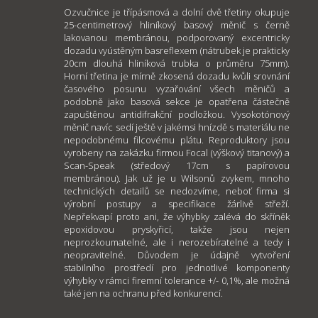
Ozvučnice je třípásmová a dolní dvě třetiny okupuje
25-centimetrový hliníkový basový měnič s černě
lakovanou membránou, podporovaný excentricky
dozadu vyústěným basreflexem (nátrubek je prakticky
20cm dlouhá hliníková trubka o průměru 75mm).
Horní třetina je mírně zkosená dozadu kvůli srovnání
časového posunu vyzařování všech měničů a
podobně jako basová sekce je opatřena částečně
zapuštěnou antidifrakční podložkou. Vysokotónový
měnič navíc sedí ještě v jakémsi hnízdě s materiálu ne
nepodobnému filcovému plátu. Reproduktory jsou
vyrobeny na zakázku firmou Focal (výškový titanový) a
Scan-Speak (středový 17cm s papírovou
membránou). Jak už je u Wilsonů zvykem, mnoho
technických detailů se nedozvíme, neboť firma si
výrobní postupy a specifikace žárlivě střeží.
Nepřekvapí proto ani, že výhybky zalévá do skříněk
epoxidovou pryskyřicí, takže jsou nejen
neprozkoumatelné, ale i nerozebíratelné a tedy i
neopravitelné. Důvodem je údajně vytvoření
stabilního prostředí pro jednotlivé komponenty
výhybky v rámci firemní tolerance +/- 0,1%, ale možná
také jen na ochranu před konkurencí.