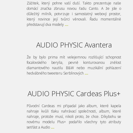
Zážitek, který pohne vaší duší. Takto prezentuje naše
domácí značka zbrusu novou řadu Canto. A že jde o
důležitý milník, potvrzuje i samostatný webový prostor,
který novince její tvůrci věnovali. Řadu momentálně
představují dva modely
...
AUDIO PHYSIC Avantera
Že by bylo prima mít velejemnou rozlišující schopnost
focalovského berylia, pevně konturovanou znělost
diamantového nautilu B&W nebo muzikální pohlazení
hedvábného tweeteru Serblinových
...
AUDIO PHYSIC Cardeas Plus+
Původní Cardeas mi připadal jako album, které kapela
nahraje kvůli tlaku nahrávací společnosti, album, které
nahraje, protože musí, nikoli proto, že chce. Díkybohu se
novému modelu Plus+ podařilo všechny tyto atributy
setřást a Audio
...