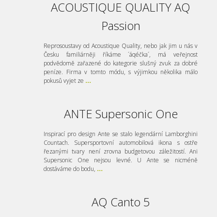
ACOUSTIQUE QUALITY AQ
Passion
Reprosoustavy od Acoustique Quality, nebo jak jim u nás v
Česku familiárněji říkáme ´áqéčka´, má veřejnost
podvědomě zařazené do kategorie slušný zvuk za dobré
peníze. Firma v tomto módu, s výjimkou několika málo
pokusů vyjet ze
...
ANTE Supersonic One
Inspirací pro design Ante se stalo legendární Lamborghini
Countach. Supersportovní automobilová ikona s ostře
řezanými tvary není zrovna budgetovou záležitostí. Ani
Supersonic One nejsou levné. U Ante se nicméně
dostáváme do bodu,
...
AQ Canto 5