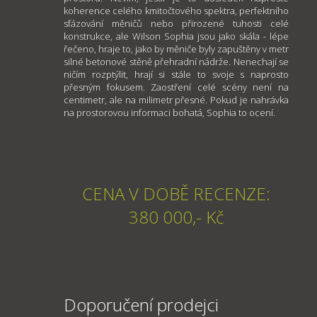
koherence celého kmitočtového spektra, perfektního
sfázování měničů nebo přirozené tuhosti celé
konstrukce, ale Wilson Sophia jsou jako skála - lépe
řečeno, hraje to, jako by měniče byly zapuštěny v metr
silné betonové stěně přehradní nádrže. Nenechají se
ničím rozptýlit, hrají si stále to svoje s naprosto
přesným fokusem. Zaostření celé scény není na
centimetr, ale na milimetr přesné. Pokud je nahrávka
na prostorovou informaci bohatá, Sophia to ocení.
CENA V DOBĚ RECENZE:
380 000,- Kč
Doporučení prodejci