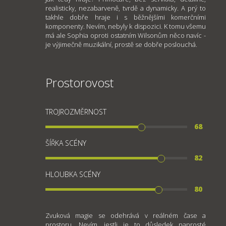
realisticky, nezabarveně, tvrdě a dynamicky. A prý to
takhle dobře hraje i s běžnějšími komerčními
komponenty. Nevím, nebyly k dispozici. K tomu všemu
má ale Sophia oproti ostatním Wilsonům něco navíc -
je výjimečně muzikální, prostě se dobře poslouchá.
Prostorovost
TROJROZMĚRNOST
68
ŠÍŘKA SCÉNY
82
HLOUBKA SCÉNY
80
Zvuková magie se odehrává v reálném čase a
prostoru. Nevím, jestli je to důsledek naprosté