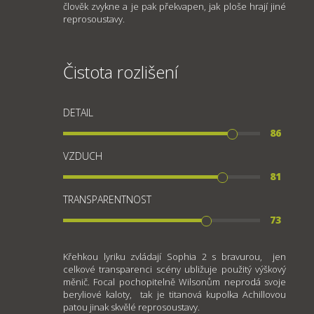
člověk zvykne a je pak překvapen, jak ploše hrají jiné
reprosoustavy.
Čistota rozlišení
DETAIL
86
VZDUCH
81
TRANSPARENTNOST
73
Křehkou lyriku zvládají Sophia 2 s bravurou, jen
celkové transparenci scény ubližuje použitý výškový
měnič. Focal pochopitelně Wilsonům neprodá svoje
beryliové kaloty, tak je titanová kupolka Achillovou
patou jinak skvělé reprosoustavy.