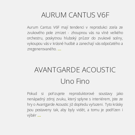
AURUM CANTUS V6F
Aurum Cantus V6F mají tendenci v reprodukci zcela ze
zvukového pole zmizet - zhoupnou vás na vlně velkého
orchestru, poskytnou hluboký průzor do zvukové scény,
vykoupou vás v krásné hudbě a zanechají vás odpočatého a
zregenerovaného.
...
AVANTGARDE ACOUSTIC
Uno Fino
Pokud si pořizujete reproduktorové soustavy jako
nenápadný zdroj zvuku, který splyne s interiérem, jste ze
hry o Avantgarde Acoustic již dopředu vyřazeni. Tyto krásky
jsou postaveny tak, aby byly vidět, a tomu je podřízen i
výběr
...