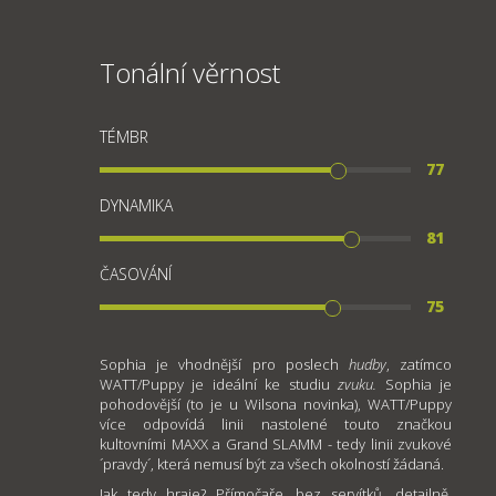
Tonální věrnost
TÉMBR
77
DYNAMIKA
81
ČASOVÁNÍ
75
Sophia je vhodnější pro poslech
hudby
, zatímco
WATT/Puppy je ideální ke studiu
zvuku.
Sophia je
pohodovější (to je u Wilsona novinka), WATT/Puppy
více odpovídá linii nastolené touto značkou
kultovními MAXX a Grand SLAMM - tedy linii zvukové
´pravdy´, která nemusí být za všech okolností žádaná.
Jak tedy hraje? Přímočaře, bez servítků, detailně,