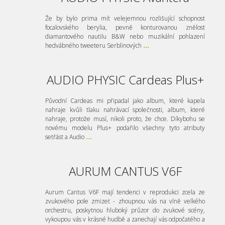
Že by bylo prima mít velejemnou rozlišující schopnost
focalovského berylia, pevně konturovanou znělost
diamantového nautilu B&W nebo muzikální pohlazení
hedvábného tweeteru Serblinových
...
AUDIO PHYSIC Cardeas Plus+
Původní Cardeas mi připadal jako album, které kapela
nahraje kvůli tlaku nahrávací společnosti, album, které
nahraje, protože musí, nikoli proto, že chce. Díkybohu se
novému modelu Plus+ podařilo všechny tyto atributy
setřást a Audio
...
AURUM CANTUS V6F
Aurum Cantus V6F mají tendenci v reprodukci zcela ze
zvukového pole zmizet - zhoupnou vás na vlně velkého
orchestru, poskytnou hluboký průzor do zvukové scény,
vykoupou vás v krásné hudbě a zanechají vás odpočatého a