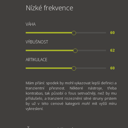
Nízké frekvence
VÁHA
60
VÝBUŠNOST
62
ARTIKULACE
60
Mám přání: spodek by mohl vykazovat lepší definici a
tranzientní přesnost. Některé nástroje, třeba
kontrabas, tak působí o fous setrvačněji, než by mu
příslušelo, a tranzient rozeznění silné struny prstem
by už v této cenové kategorii
mohl
mít vyšší míru
vykreslení.