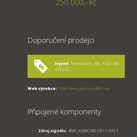
250 000,- Kč
Doporučení prodejci
Iryson
, Kvetoslavov, tel. +421 903
418 345
Web výrobce:
http://www.gamutaudio.com
Připojené komponenty
Zdroj signálu:
BMC AUDIO BD CD1 + DAC1