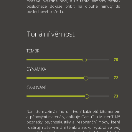
mrazivé hvězdné noci, a už tento samotný zážitek
posluchače dokáže přibít na dlouhé minuty do
poslechového křesla.
Tonální věrnost
TÉMBR
70
DYNAMIKA
72
ČASOVÁNÍ
73
Namísto maximálního umrtvení kabinetů bitumenem
a pěnovými materiály, aplikuje GamuT u M'inenT M5
poznatky psychoakustiky a rezonanční módy, které
rozšiřují naše vnímání témbru zvuku, využívá ve svůj