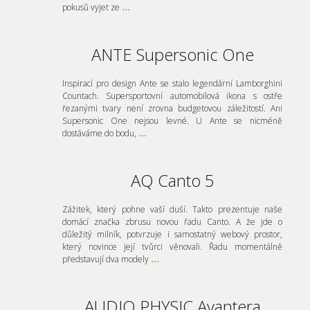
pokusů vyjet ze
...
ANTE Supersonic One
Inspirací pro design Ante se stalo legendární Lamborghini
Countach. Supersportovní automobilová ikona s ostře
řezanými tvary není zrovna budgetovou záležitostí. Ani
Supersonic One nejsou levné. U Ante se nicméně
dostáváme do bodu,
...
AQ Canto 5
Zážitek, který pohne vaší duší. Takto prezentuje naše
domácí značka zbrusu novou řadu Canto. A že jde o
důležitý milník, potvrzuje i samostatný webový prostor,
který novince její tvůrci věnovali. Řadu momentálně
představují dva modely
...
AUDIO PHYSIC Avantera