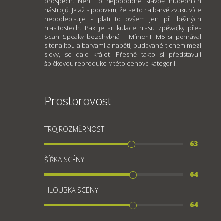
prospěch. Není to nepodobné stavbě hudebních
nástrojů. Je až s podivem, že se to na barvě zvuku více
nepodepisuje - platí to ovšem jen při běžných
hlasitostech. Pak je artikulace hlasu zpěvačky přes
Scan Speaky bezchybná - M´inenT M5 si pohrával
s tonalitou a barvami a napětí, budované tichem mezi
slovy, se dalo krájet. Přesně takto si představuji
špičkovou reprodukci v této cenové kategorii.
Prostorovost
TROJROZMĚRNOST
63
ŠÍŘKA SCÉNY
64
HLOUBKA SCÉNY
64