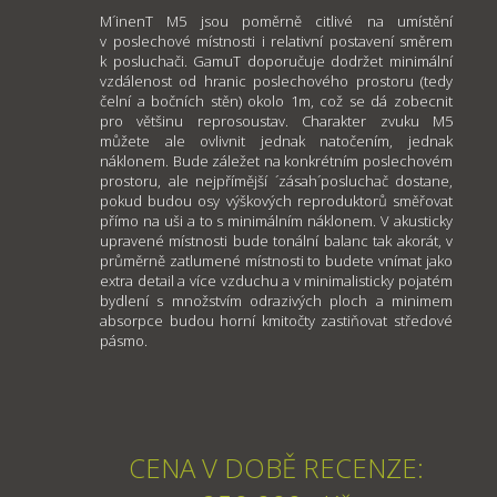
M´inenT M5 jsou poměrně citlivé na umístění
v poslechové místnosti i relativní postavení směrem
k posluchači. GamuT doporučuje dodržet minimální
vzdálenost od hranic poslechového prostoru (tedy
čelní a bočních stěn) okolo 1m, což se dá zobecnit
pro většinu reprosoustav. Charakter zvuku M5
můžete ale ovlivnit jednak natočením, jednak
náklonem. Bude záležet na konkrétním poslechovém
prostoru, ale nejpřímější ´zásah´posluchač dostane,
pokud budou osy výškových reproduktorů směřovat
přímo na uši a to s minimálním náklonem. V akusticky
upravené místnosti bude tonální balanc tak akorát, v
průměrně zatlumené místnosti to budete vnímat jako
extra detail a více vzduchu a v minimalisticky pojatém
bydlení s množstvím odrazivých ploch a minimem
absorpce budou horní kmitočty zastiňovat středové
pásmo.
CENA V DOBĚ RECENZE: