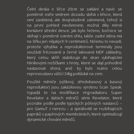
Čelní deska o šířce 20cm se zaklání a navíc se
poměrně ostře směrem dozadu sbíhá v křivce, která
není
zaoblená, ale dvojnásobně zalomená, čehož si
na první pohled nevšimnete, možná díky mírně
konkávní střední desce. Jak bylo řečeno, bočnice se
sbíhají v poměrně ostrém úhlu, takže zadní stěna má
na šířku jen nějakých 9 centimetrů. Ničemu to nevadí,
protože výhybka a reproduktorové terminály jsou
součástí frézované a černě lakované MDF základny,
který celou skříň stabilizuje do stran vybíhajícími
hliníkovými nožičkami s hroty, které se dají pohodlně
nastavovat shora, aniž by bylo nutno celou
reprosoustavu vážící 34kg pokládat na zem.
Použité měniče (výškový, středobasový a basový
reproduktor) jsou zakázkovou výrobou Scan Speak.
Vypadá to na modifikace ring-radiatoru Super
Revelator a dalsich měničů série Revelator, které
poznáte podle podle typických pólových nastavců –
pro GamuT z nerezu – a spirálovitě se rozbíhajících
paprsků v papírových membránách, které optimalizují
dynamické chování měničů.