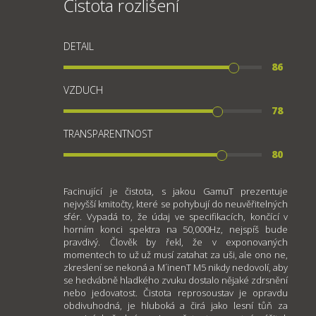
Čistota rozlišení
DETAIL
86
VZDUCH
78
TRANSPARENTNOST
80
Facinující je čistota, s jakou GamuT prezentuje
nejvyšší kmitočty, které se pohybují do neuvěřitelných
sfér. Vypadá to, že údaj ve specifikacích, končící v
horním konci spektra na 50,000Hz, nejspíš bude
pravdivý. Člověk by řekl, že v exponovaných
momentech to už už musí zatahat za uši, ale ono ne,
zkreslení se nekoná a M´inenT M5 nikdy nedovolí, aby
se hedvábně hladkého zvuku dostalo nějaké zdrsnění
nebo jedovatost. Čistota reprosoustav je opravdu
obdivuhodná, je hluboká a čirá jako lesní tůň za