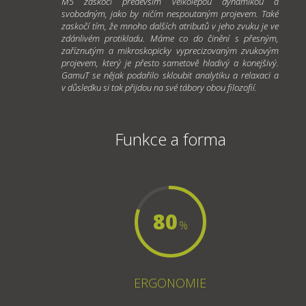
M5 zaskočí především velkolepou dynamikou a
svobodným, jako by ničím nespoutaným projevem. Také
zaskočí tím, že mnoho dalších atributů v jeho zvuku je ve
zdánlivém protikladu. Máme co do činění s přesným,
zaříznutým a mikroskopicky vyprecizovaným zvukovým
projevem, který je přesto sametově hladivý a konejšivý.
GamuT se nějak podařilo skloubit analytiku a relaxaci a
v důsledku si tak přijdou na své tábory obou filozofií.
Funkce a forma
80
%
ERGONOMIE