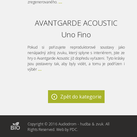
zregenerovaného.
...
AVANTGARDE ACOUSTIC
Uno Fino
Pokud si pořizujete reproduktorové soustavy jako
nenápadný zdroj zvuku, který splyne s interiérem, jste ze
hry o Avantgarde Acoustic již dopředu vyřazeni. Tyto krásky
jsou postaveny tak, aby byly vidět, a tomu je podřízen i
výběr
...
Zpět do kategorie
Copyright © 2016 Audiodrom - hudba & zvuk. All
Rights Reserved. Web by
PDC
.