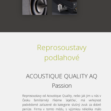
Reprosoustavy
podlahové
ACOUSTIQUE QUALITY AQ
Passion
Reprosoustavy od Acoustique Quality, nebo jak jim u nás v
Česku familiárněji říkáme ´áqéčka´, má veřejnost
podvědomě zařazené do kategorie slušný zvuk za dobré
peníze. Firma v tomto módu, s výjimkou několika málo