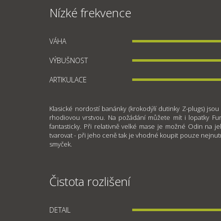
Nízké frekvence
VÁHA
VÝBUŠNOST
ARTIKULACE
Klasické nordostí banánky (krokodýlí dutinky Z-plugs) jsou
rhodiovou vrstvou. Na požádání můžete mít i lopatky Fu
fantasticky. Při relativně velké mase je možné Odin na 
tvarovat - při jeho ceně tak je vhodné koupit pouze nejnut
smyček.
Čistota rozlišení
DETAIL