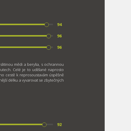
94
96
96
 slitinou mědi a berylia, s ochrannou
rutech. Celé je to udělané naprosto
jeho cestě k reprosoustavám úspěšně
nější délku a vyvarovat se zbytečných
92