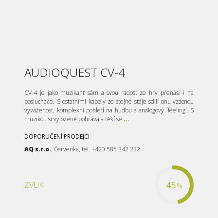
AUDIOQUEST CV-4
CV-4 je jako muzikant sám a svou radost ze hry přenáší i na
posluchače. S ostatními kabely ze stejné stáje sdílí onu vzácnou
vyváženost, komplexní pohled na hudbu a analogový ´feeling´. S
muzikou si vyloženě pohrává a těší se
...
DOPORUČENÍ PRODEJCI
AQ s.r.o.
, Červenka, tel. +420 585 342 232
45
ZVUK
%