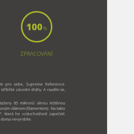
100
%
ZPRACOVÁNÍ
 sám pro sebe, Supreme Reference.
stříbřité závodní dráhy. A vsadím se,
taženy 85 mikronů silnou leštěnou
ovým vláknem (filamentem) . Na takto
P, která ho vzduchotěsně zapečetí.
mi doma nevyrobíte.