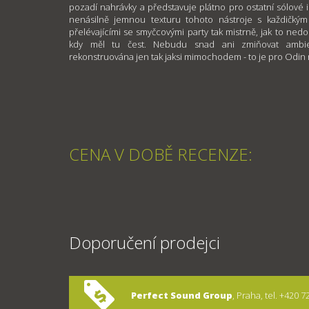
pozadí nahrávky a představuje plátno pro ostatní sólové
nenásilně jemnou texturu tohoto nástroje s každičkým
přelévajícími se smyčcovými party tak mistrně, jak to nedo
kdy měl tu čest. Nebudu snad ani zmiňovat ambien
rekonstruována jen tak jaksi mimochodem - to je pro Odin
CENA V DOBĚ RECENZE:
Doporučení prodejci
Perfect Sound Group
, Praha, tel. +420 