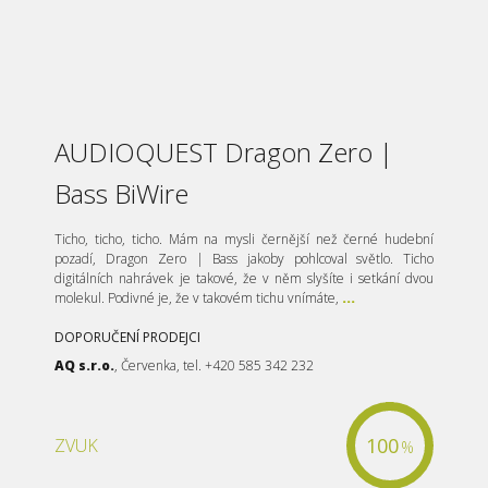
AUDIOQUEST Dragon Zero |
Bass BiWire
Ticho, ticho, ticho. Mám na mysli černější než černé hudební
pozadí, Dragon Zero | Bass jakoby pohlcoval světlo. Ticho
digitálních nahrávek je takové, že v něm slyšíte i setkání dvou
molekul. Podivné je, že v takovém tichu vnímáte,
...
DOPORUČENÍ PRODEJCI
AQ s.r.o.
, Červenka, tel. +420 585 342 232
100
ZVUK
%