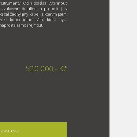
 instrumenty. Odin dokázal vytáhnout
 zvukovým detailem a propojit ji s
kázal žádný jiný kabel, s kterým jsem
ci koncertního sálu, která byla
 naprostá samozřejmost.
520 000,- Kč
722 960 690