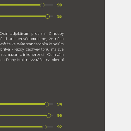
90
95
Odin adjektivum precizní. Z hudby
álně si ani neuvědomujeme, že něco
 vrátíte ke svým standardním kabelům
 břitva - každý záchvěv tónu má své
é rozmazání a inkoherenci - Odin vám
ech Diany Krall nevysrážel na okenní
94
96
92