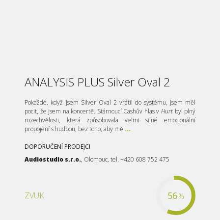
ANALYSIS PLUS Silver Oval 2
Pokaždé, když jsem Silver Oval 2 vrátil do systému, jsem měl
pocit, že jsem na koncertě. Stárnoucí Cashův hlas v
Hurt
byl plný
rozechvělosti, která způsobovala velmi silné emocionální
propojení s hudbou, bez toho, aby mě
...
DOPORUČENÍ PRODEJCI
Audiostudio s.r.o.
, Olomouc, tel. +420 608 752 475
56
ZVUK
%