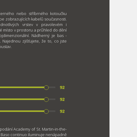
erného nebo stříbrného kotoučku
pe zobrazujících kabelů současnosti.
dnotlivých vrstev v pravolevém i
 místo v prostoru a průhled do dění
rojdimenzionální. Nádherný je bas -
 Najednou zjišťujete, že to, co jste
oustav.
92
92
92
podání Academy of St. Martin-in-the-
m. Baso continuo iluminuje nenápadně