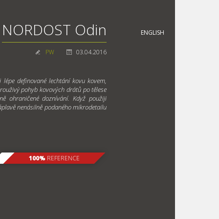
NORDOST Odin
ENGLISH
PW
03.04.2016
i lépe definované lechtání kovu kovem,
krouživý pohyb kovových drátů po tělese
ě ohraničené doznívání. Když použiji
záplavě nenásilně podaného mikrodetailu
100%
REFERENCE