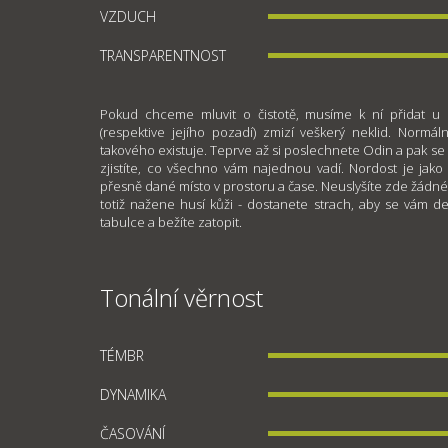
VZDUCH
TRANSPARENTNOST
Pokud chceme mluvit o čistotě, musíme k ní přidat u 
(respektive jejího pozadí) zmizí veškerý neklid. Norm
takového existuje. Teprve až si poslechnete Odin a pak se
zjistíte, co všechno vám najednou vadí. Nordost je jako
přesně dané místo v prostoru a čase. Neuslyšíte zde žádn
totiž nažene husí kůži - dostanete strach, aby se vám d
tabulce a bežíte zatopit.
Tonální věrnost
TÉMBR
DYNAMIKA
ČASOVÁNÍ