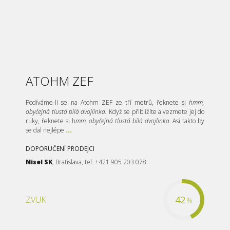
ATOHM ZEF
Podíváme-li se na Atohm ZEF ze tří metrů, řeknete si
hmm,
obyčejná tlustá bílá dvojlinka.
Když se přiblížíte a vezmete jej do
ruky, řeknete si h
mm, obyčejná tlustá bílá dvojlinka.
Asi takto by
se dal nejlépe
...
DOPORUČENÍ PRODEJCI
Nisel SK
, Bratislava, tel. +421 905 203 078
42
ZVUK
%