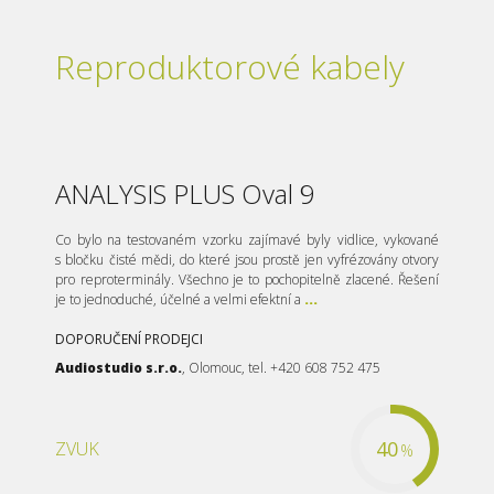
Reproduktorové kabely
ANALYSIS PLUS Oval 9
Co bylo na testovaném vzorku zajímavé byly vidlice, vykované
s bločku čisté mědi, do které jsou prostě jen vyfrézovány otvory
pro reproterminály. Všechno je to pochopitelně zlacené. Řešení
je to jednoduché, účelné a velmi efektní a
...
DOPORUČENÍ PRODEJCI
Audiostudio s.r.o.
, Olomouc, tel. +420 608 752 475
40
ZVUK
%