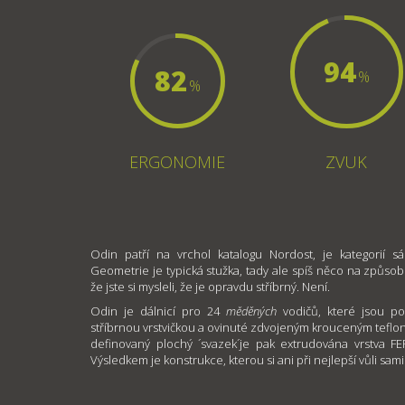
94
82
%
%
ERGONOMIE
ZVUK
Odin patří na vrchol katalogu Nordost, je kategorií
Geometrie je typická stužka, tady ale spíš něco na způsob 
že jste si mysleli, že je opravdu stříbrný. Není.
Odin je dálnicí pro 24
měděných
vodičů, které jsou po
stříbrnou vrstvičkou a ovinuté zdvojeným krouceným teflon
definovaný plochý ´svazek´je pak extrudována vrstva FE
Výsledkem je konstrukce, kterou si ani při nejlepší vůli sa