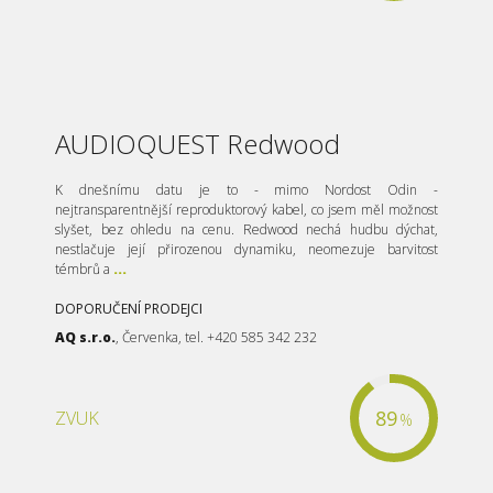
AUDIOQUEST Redwood
K dnešnímu datu je to - mimo Nordost Odin -
nejtransparentnější reproduktorový kabel, co jsem měl možnost
slyšet, bez ohledu na cenu. Redwood nechá hudbu dýchat,
nestlačuje její přirozenou dynamiku, neomezuje barvitost
témbrů a
...
DOPORUČENÍ PRODEJCI
AQ s.r.o.
, Červenka, tel. +420 585 342 232
89
ZVUK
%