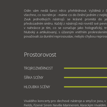
Odin vám nedá šanci něco přehlédnout. Vyždímá z č
všechno, co na něm je - máme co do činění jedním z nejlé
Zvuk jednotlivých nástrojů se krásně promítá do je
předozadním směru. Každý z nástrojů má rovněž své pevné
v nahrávce je tím, co se označuje jako holografický, t
hluboký a artikulovaný, s úžasným vnitřním prokreslením.
považovali za dunění reprosoustav, nebylo chybou repros
Prostorovost
TROJROZMĚRNOST
ŠÍŘKA SCÉNY
HLOUBKA SCÉNY
Vivaldiho koncerty pro dechové nástroje a smyčce jsou, v 
Fields, řízené Sirem Neville Marinerem, klasickým Vivaldi