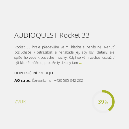
AUDIOQUEST Rocket 33
Rocket 33 hraje především velmi hladce a nenásilně. Nenutí
posluchače k ostražitosti a nenabádá jej, aby lovil detaily, ale
spíše ho vede k poslechu muziky. Když se vám zachce, ostražití
být klidně můžete, protože ty detaily tam
...
DOPORUČENÍ PRODEJCI
AQ s.r.o.
, Červenka, tel. +420 585 342 232
39
ZVUK
%