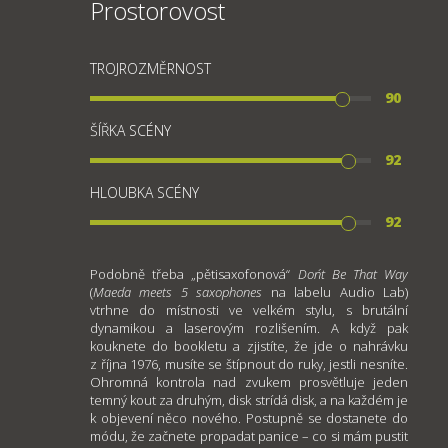
Prostorovost
TROJROZMĚRNOST
90
ŠÍŘKA SCÉNY
92
HLOUBKA SCÉNY
92
Podobně třeba „pětisaxofonová“
Don´t Be That Way
(
Maeda meets 5 saxophones
na labelu
Audio Lab)
vtrhne do místnosti ve velkém stylu, s brutální
dynamikou a laserovým rozlišením. A když pak
kouknete do bookletu a zjistíte, že jde o nahrávku
z října 1976, musíte se štípnout do ruky, jestli nesníte.
Ohromná kontrola nad zvukem prosvětluje jeden
temný kout za druhým, disk strídá disk, a na každém je
k objevení něco nového. Postupně se dostanete do
módu, že začnete propadat panice – co si mám pustit