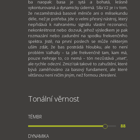
ba naopak: basa je sytá a bohatá, krásně
vykonturovaná a dynamicky úderná. Síla V2 je i v tom,
že nezaměstnává basové měniče ani o milisekundu
déle, než je potřeba. Jde o velmi přesný nástroj, který
nepřidává k nahranému signálu vlastní rezonanci,
nekonkrétnost nebo dozvuk, jehož výsledkem je pak
rozmazání nebo zadunění na spodku frekvenčního
spektra. Jistě, na první poslech se může některým
uším zdát, že bas postrádá hloubku, ale to není
problém Valhally – ta jde frekvenčně tam, kam má,
pouze nehraje to, co nemá – tón nezůstává „viset“,
ale rychle odezní. Zmizí tak takové to zahuštění, které
bývá zaměňováno za basový fundament, ale které
většinou není ničím jiným, než formou zkreslení.
Tonální věrnost
TÉMBR
88
DYNAMIKA