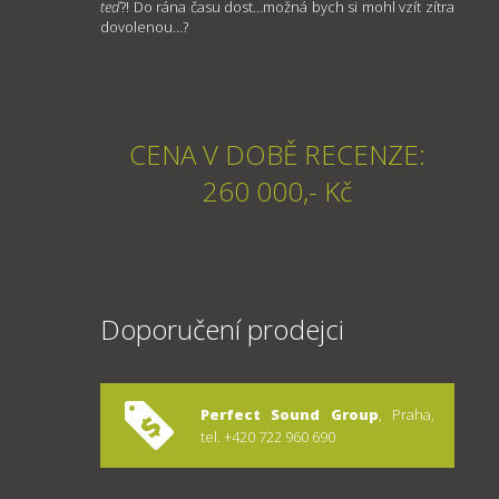
teď
?! Do rána času dost…možná bych si mohl vzít zítra
dovolenou…?
CENA V DOBĚ RECENZE:
260 000,- Kč
Doporučení prodejci
Perfect Sound Group
, Praha,
tel. +420 722 960 690