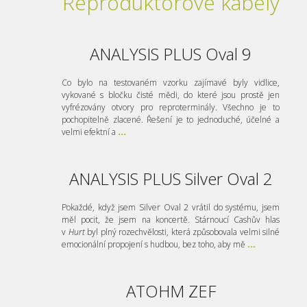
Reproduktorové kabely
ANALYSIS PLUS Oval 9
Co bylo na testovaném vzorku zajímavé byly vidlice,
vykované s bločku čisté mědi, do které jsou prostě jen
vyfrézovány otvory pro reproterminály. Všechno je to
pochopitelně zlacené. Řešení je to jednoduché, účelné a
velmi efektní a
...
ANALYSIS PLUS Silver Oval 2
Pokaždé, když jsem Silver Oval 2 vrátil do systému, jsem
měl pocit, že jsem na koncertě. Stárnoucí Cashův hlas
v
Hurt
byl plný rozechvělosti, která způsobovala velmi silné
emocionální propojení s hudbou, bez toho, aby mě
...
ATOHM ZEF