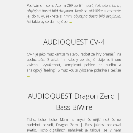
Podíváme-li se na Atohm ZEF ze tří metrů, řeknete si
hmm,
obyčejná tlustá bílá dvojlinka.
Když se přiblížíte a vezmete
jej do ruky, řeknete si h
mm, obyčejná tlustá bílá dvojlinka.
Asi takto by se dal nejlépe
...
AUDIOQUEST CV-4
CV-4 je jako muzikant sám a svou radost ze hry přenáší i na
posluchače. S ostatními kabely ze stejné stáje sdílí onu
vzácnou vyváženost, komplexní pohled na hudbu a
analogový ´feeling´. S muzikou si vyloženě pohrává a těší se
...
AUDIOQUEST Dragon Zero |
Bass BiWire
Ticho, ticho, ticho. Mám na mysli černější než černé
hudební pozadí, Dragon Zero | Bass jakoby pohlcoval
světlo. Ticho digitálních nahrávek je takové, že v něm