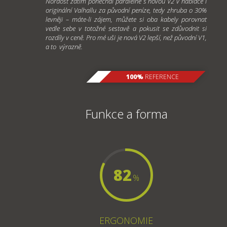
Nordost zatím ponechal paralelně s novou V2 v nabídce i
originální Valhallu za původní peníze, tedy zhruba o 30%
levněji – máte-li zájem, můžete si oba kabely porovnat
vedle sebe v totožné sestavě a pokusit se zdůvodnit si
rozdíly v ceně. Pro mé uši je nová V2 lepší, než původní V1,
a to výrazně.
100%
REFERENCE
Funkce a forma
82
%
ERGONOMIE