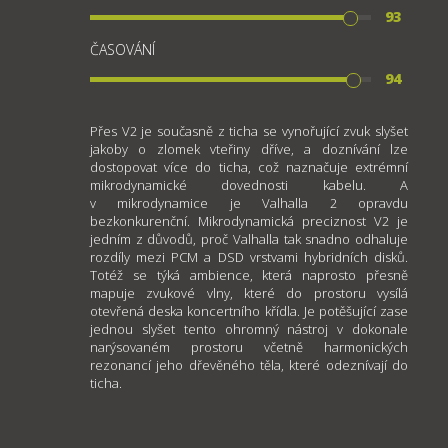
93
ČASOVÁNÍ
94
Přes V2 je současně z ticha se vynořující zvuk slyšet
jakoby o zlomek vteřiny dříve, a doznívání lze
dostopovat více do ticha, což naznačuje extrémní
mikrodynamické dovednosti kabelu. A
v mikrodynamice je Valhalla 2 opravdu
bezkonkurenční. Mikrodynamická preciznost V2 je
jedním z důvodů, proč Valhalla tak snadno odhaluje
rozdíly mezi PCM a DSD vrstvami hybridních disků.
Totéž se týká ambience, která naprosto přesně
mapuje zvukové vlny, které do prostoru vysílá
otevřená deska koncertního křídla. Je potěšující zase
jednou slyšet tento ohromný nástroj v dokonale
narýsovaném prostoru včetně harmonických
rezonancí jeho dřevěného těla, které odeznívají do
ticha.