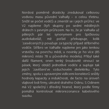
Nordost poměrně drasticky zredukoval celkovou
vodivou masu původní Valhally – o celou třetinu.
Snížil se počet vodičů a zmenšil se i jejich průřez: ve
V2 najdeme čtyři skupiny po sedmi měděných
drátech s pevným průřezem. Na to, že je Valhalla už
pěkných pár let synonymem pro špičkovou
audiokabeláž, mě pořád překvapuje, kolik
´zasvěcených´ji považuje za typický případ stříbrného
vodiče. Stříbro ve Valhalle najdeme jen jako tenkou
vrstvičku na povrchu mědi, u novinky je ho více (85
mikronů místo 78 u původního modelu). Přibyl také
další filament, onen tenký šroubovitě vinoucí se
pásek, který obtáčí jednotlivé vodiče a supluje tak
jejich ´zavěšení´ve vzduchovém dielektriku. Tyto
změny, spolu s upravenými vidlicemi konektorů snížily
hodnoty kapacity a indukčnosti, de facto na úroveň
vlajkové lodi firmy, ukrutně drahého Odinu. S Odinem
má V2 společný i dřevěný hranol, který podle firmy
pomáhá kontrolovat mikrorezonance kabelového
svazku.