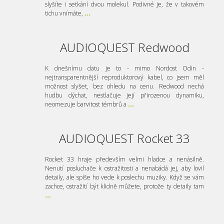
slyšíte i setkání dvou molekul. Podivné je, že v takovém
tichu vnímáte,
...
AUDIOQUEST Redwood
K dnešnímu datu je to - mimo Nordost Odin -
nejtransparentnější reproduktorový kabel, co jsem měl
možnost slyšet, bez ohledu na cenu. Redwood nechá
hudbu dýchat, nestlačuje její přirozenou dynamiku,
neomezuje barvitost témbrů a
...
AUDIOQUEST Rocket 33
Rocket 33 hraje především velmi hladce a nenásilně.
Nenutí posluchače k ostražitosti a nenabádá jej, aby lovil
detaily, ale spíše ho vede k poslechu muziky. Když se vám
zachce, ostražití být klidně můžete, protože ty detaily tam
...