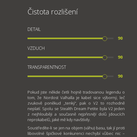
Čistota rozlišení
DETAIL
90
VZDUCH
90
TRANSPARENTNOST
90
Pokud jste někde četli hojně tradovanou legendu o
tom, že Nordost Valhalla je kabel sice výborný, leč
zvukově poněkud „tenký“, pak o V2 to rozhodně
neplatí. Spolu se Stealth Dream Petite byla V2 jeden
z nejhlouběji a současně
nejpřesněji
dolů jdoucích
reprokabelů, jaké mě kdy navštívily.
Soustředíte-li se jen na objem (váhu) basu, tak jí proti
libovolné špičkové konkurenci nechybí vůbec nic –