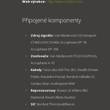
Web výrobce:
http://www.nordost.com
Připojené komponenty
Zdroj signálu:
Van Medevoort CD transport
CT460 a DAC DA466, Accuphase DP-78,
Accuphase DP-700
Zesilovače:
Van Medevoort PSQ/CAQ/PAQs,
Accuphase A-70
Kabely:
Tara Labs ISM The 2EX, Stealth Dream
Petite, Krautwire Fractal, Nordost Valhalla V2,
Cardas Clear, Audioquest Wild
Reprosoustavy
: Bowers & Wilkins 802
Diamond, Revel Ultima Studio2
Síť
: Nordost Thor (modifikace)