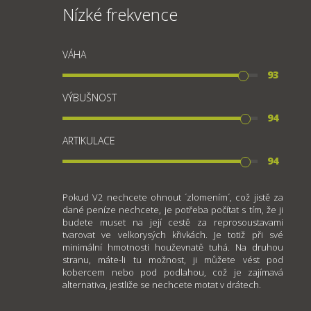
Nízké frekvence
VÁHA
93
VÝBUŠNOST
94
ARTIKULACE
94
Pokud V2 nechcete ohnout ´zlomením´, což jistě za
dané peníze nechcete, je potřeba počítat s tím, že ji
budete muset na její cestě za reprosoustavami
tvarovat ve velkorysých křivkách. Je totiž při své
minimální hmotnosti houževnatě tuhá. Na druhou
stranu, máte-li tu možnost, ji můžete vést pod
kobercem nebo pod podlahou, což je zajímavá
alternativa, jestliže se nechcete motat v drátech.