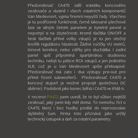
Předzesilovač CA470 sdílí estetiku koncového
zesilovače a vlastně i všech ostatních komponentů
Van Medevoort, vyjma firemní nejvyšší řady. Všechno
je tu podřízené funkčnosti, černě lakované plechové
šasi se silným čelním panelem je bytelně pevné a
nepotrpí si na zbytečnosti. Kromě tlačítka ON/OFF a
šesti tlačítek přímé volby vstupů je tu jen otočný
knoflík regulátoru hlasitosti. Žádné ručičky VU metrů,
tónové korekce, nebo zdířky pro sluchátka. I zadní
panel spíš připomíná spartánskou studiovou
techniku, nebýt tu pětice RCA vstupů a jen jediného
XLR, což je u Van Medevoort spíše překvapivé.
Předzesilovač má zato i dva výstupy pre-out pro
přímé řízení subwooferů. Předzesilovač CA470 a
koncový stupeň je možné propojit společnou DC
sběrnicí. Podobně jako konec běhá i CA470 ve třídě A.
V recenzi
PA472
jsem uvedl, že to byl vůbec nejtišší
zesilovač, jaký jsem kdy měl doma. To nemohu říct o
CA470, který i bez hudby posílal do reprosoustav
slyšitelný šum. Firma toto přiznává jako určitý
technický ústupek a daň za ostatní parametry.