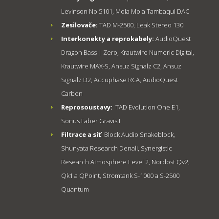
Levinson No.5101, Mola Mola Tambaqui DAC
Zesilovače:
TAD M-2500, Leak Stereo 130
Interkonekty a reprokabely:
AudioQuest
Dragon Bass | Zero, Krautwire Numeric Digital,
Krautwire MAX-S, Ansuz Signalz C2, Ansuz
Signalz D2, Accuphase RCA, AudioQuest
Carbon
Reprosoustavy:
TAD Evolution One E1,
Sonus Faber Gravis I
Filtrace a síť
: Block Audio Snakeblock,
Shunyata Research Denali, Synergistic
Research Atmosphere Level 2, Nordost Qv2,
Qk1 a QPoint, Stromtank S-1000 a S-2500
Quantum