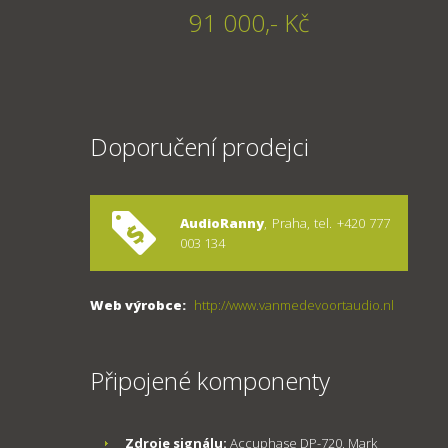
91 000,- Kč
Doporučení prodejci
AudioRanny
, Praha, tel. +420 777
003 134
Web výrobce:
http://www.vanmedevoortaudio.nl
Připojené komponenty
Zdroje signálu:
Accuphase DP-720, Mark