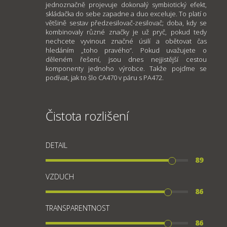
jednoznačně projevuje dokonalý symbiotický efekt,
skládačka do sebe zapadne a duo exceluje. To platí o
většině sestav předzesilovač-zesilovač; doba, kdy se
kombinovaly různé značky je už pryč, pokud tedy
nechcete vyvinout značné úsilí a obětovat čas
hledáním „toho pravého“. Pokud uvažujete o
děleném řešení, jsou dnes nejjistější cestou
komponenty jednoho výrobce. Takže pojďme se
podívat, jak to šlo CA470 v páru s PA472.
Čistota rozlišení
DETAIL
89
VZDUCH
86
TRANSPARENTNOST
86