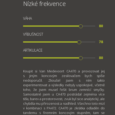
Nízké frekvence
VÁHA
80
VÝBUŠNOST
78
ARTIKULACE
80
Koupit si Van Medevoort CA470 a provozovat jej
s jiným koncovým zesilovačem bych spíše
nedoporučil. Zkoušel jsem s ním takto
experimentovat a výsledky nebyly uspokojivé, včetně
toho, že jsem musel řešit brum zemnící smyčky.
Samostatně jsem u CA470 postrádal zejména více
těla, barev a prostorovosti, zvuk byl sice analytický, ale
chyběla mu přirozenost a nadhled. Všechno toto mizí
v kombinaci s PA472. CA470 je zkrátka odladěn do
tandemu s firemním koncovým stupněm, tam se