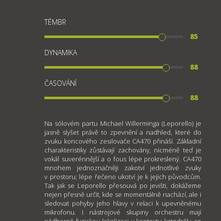
TÉMBR
85
DYNAMIKA
88
ČASOVÁNÍ
88
Na sólovém partu Michael Willerminga (Leporello) je
jasně slyšet právě to zpevnění a nadhled, které do
zvuku koncového zesilovače CA470 přináší. Základní
charakteristiky zůstávají zachovány, nicméně teď je
vokál suverénnější a o fous lépe prokreslený. CA470
mnohem jednoznačněji zakotví jednotlivé zvuky
v prostoru; lépe řečeno ukotví je k jejich původcům.
Tak jak se Leporello přesouvá po jevišti, dokážeme
nejen přesně určit, kde se momentálně nachází, ale i
sledovat pohyby jeho hlavy v relaci k upevněnému
mikrofonu. I nástrojové skupiny orchestru mají
nádherně fyzickou lokalizaci v kontextu katedrály, se