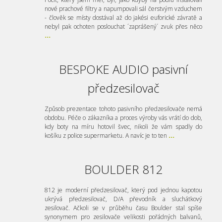
nové prachové filtry a napumpovali sál čerstvým vzduchem
- člověk se místy dostával až do jakési euforické závratě a
nebyl pak ochoten poslouchat ´zaprášený´ zvuk přes něco
...
BESPOKE AUDIO pasivní
předzesilovač
Způsob prezentace tohoto pasivního předzesilovače nemá
obdobu. Péče o zákazníka a proces výroby vás vrátí do dob,
kdy boty na míru hotovil švec, nikoli že vám spadly do
košíku z police supermarketu. A navíc je to ten
...
BOULDER 812
812 je moderní předzesilovač, který pod jednou kapotou
ukrývá předzesilovač, D/A převodník a sluchátkový
zesilovač. Ačkoli se v průběhu času Boulder stal spíše
synonymem pro zesilovače velikosti pořádných balvanů,