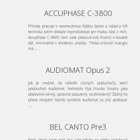
ACCUPHASE C-3800
Příroda pracuje s neomezenou škálou barev a nálad a hifi
technika zatím dokáže reprodukovat jen malou část z nich.
Accuphase C-3800 nám zase posouvá tuto hranici o kousek
dál, minimálně v kontextu značky. Třeba cinknutí trianglu
má
...
AUDIOMAT Opus 2
Jak je možné, že několik různých posluchačů, kteří
poslouchali Audiomat, hodnotilo hlas Franka Sinatry jako
absolutně věrný, správně posazený, nezkreslený? Žádný ho
přece
neslyšel!
Stačilo vyměnit Audiomat za jiný zesilovač
...
BEL CANTO Pre3
Pocit, který jsem měl, byl, jako kdyby na pódiu instalovali