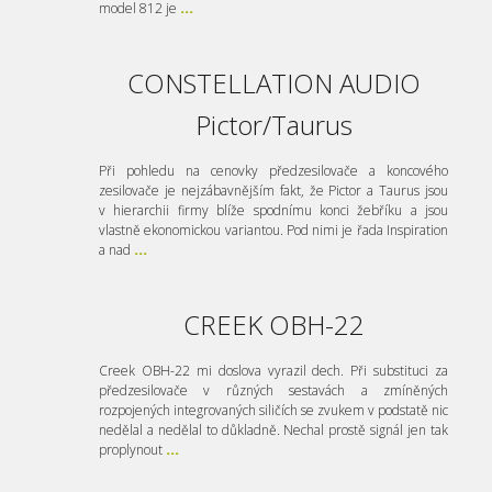
model 812 je
...
CONSTELLATION AUDIO
Pictor/Taurus
Při pohledu na cenovky předzesilovače a koncového
zesilovače je nejzábavnějším fakt, že Pictor a Taurus jsou
v hierarchii firmy blíže spodnímu konci žebříku a jsou
vlastně ekonomickou variantou. Pod nimi je řada Inspiration
a nad
...
CREEK OBH-22
Creek OBH-22 mi doslova vyrazil dech. Při substituci za
předzesilovače v různých sestavách a zmíněných
rozpojených integrovaných siličích se zvukem v podstatě nic
nedělal a nedělal to důkladně. Nechal prostě signál jen tak
proplynout
...