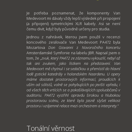
Je potřeba poznamenat, že komponenty Van
Medevoort mi dávaly vždy lepší výsledek při propojení
(a připojení) symetrickými XLR kabely. Asi se není
čemu divit, když byly původně určeny pro studia.
Jednou z nahrávek, kterou jsem použil v recenzi
koncového zesilovače Van Medevoort PA472 byla
Mozartova
Don Giovanni
z
Novoročního koncertu
Amsterdamské Symfonie na labelu JBR. Napsal jsem o
tom, že „
zvuk, který PA472 ze záznamu vykouzlil, nebyl až
tak ani zvukem, jako lístkem na představení. Van
Medevoort mě chytnul i se sedačkou a přemístil do hlavní
lodě gotické katedrály v holandském Naardenu. U opery
máme dostatek prostorových informací, proudících k
uším od sólistů, volně se pohybujících po jevišti vpředu, i
od všech těch vrtících se a pokašlávajících spoluobčanů v
auditoriu. PA472 vystřihl opravdu širokou a hlubokou
prostorovou scénu, ze které byla jasně slyšet velikost
prostoru i vzájemné relace mezi orchestrem a interprety.
“
Tonální věrnost