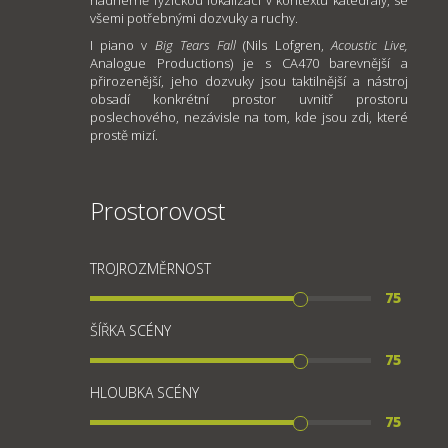
všemi potřebnými dozvuky a ruchy.
I piano v
Big Tears Fall
(Nils Lofgren,
Acoustic Live,
Analogue Productions) je s CA470 barevnější a
přirozenější, jeho dozvuky jsou taktilnější a nástroj
obsadí konkrétní prostor uvnitř prostoru
poslechového, nezávisle na tom, kde jsou zdi, které
prostě mizí.
Prostorovost
TROJROZMĚRNOST
75
ŠÍŘKA SCÉNY
75
HLOUBKA SCÉNY
75