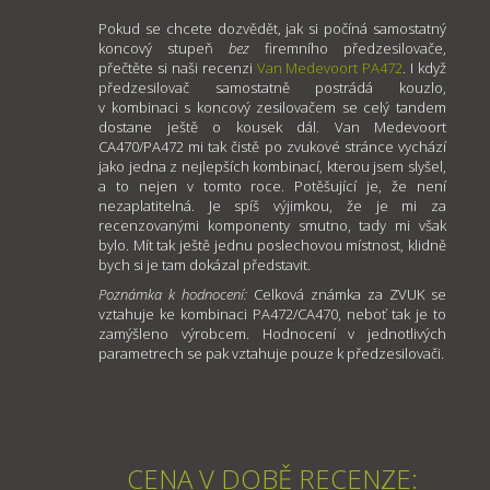
Pokud se chcete dozvědět, jak si počíná samostatný
koncový stupeň
bez
firemního předzesilovače,
přečtěte si naši recenzi
Van Medevoort PA472
. I když
předzesilovač samostatně postrádá kouzlo,
v kombinaci s koncový zesilovačem se celý tandem
dostane ještě o kousek dál. Van Medevoort
CA470/PA472 mi tak čistě po zvukové stránce vychází
jako jedna z nejlepších kombinací, kterou jsem slyšel,
a to nejen v tomto roce. Potěšující je, že není
nezaplatitelná. Je spíš výjimkou, že je mi za
recenzovanými komponenty smutno, tady mi však
bylo. Mít tak ještě jednu poslechovou místnost, klidně
bych si je tam dokázal představit.
Poznámka k hodnocení:
Celková známka za ZVUK se
vztahuje ke kombinaci PA472/CA470, neboť tak je to
zamýšleno výrobcem. Hodnocení v jednotlivých
parametrech se pak vztahuje pouze k předzesilovači.
CENA V DOBĚ RECENZE: