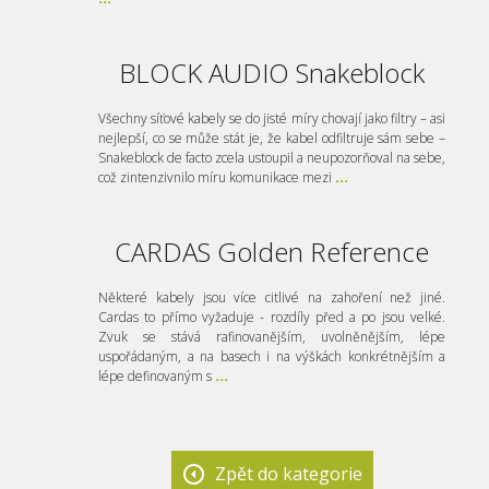
BLOCK AUDIO Snakeblock
Všechny síťové kabely se do jisté míry chovají jako filtry – asi
nejlepší, co se může stát je, že kabel odfiltruje sám sebe –
Snakeblock de facto zcela ustoupil a neupozorňoval na sebe,
což zintenzivnilo míru komunikace mezi
...
CARDAS Golden Reference
Některé kabely jsou více citlivé na zahoření než jiné.
Cardas to přímo vyžaduje - rozdíly před a po jsou velké.
Zvuk se stává rafinovanějším, uvolněnějším, lépe
uspořádaným, a na basech i na výškách konkrétnějším a
lépe definovaným s
...
Zpět do kategorie