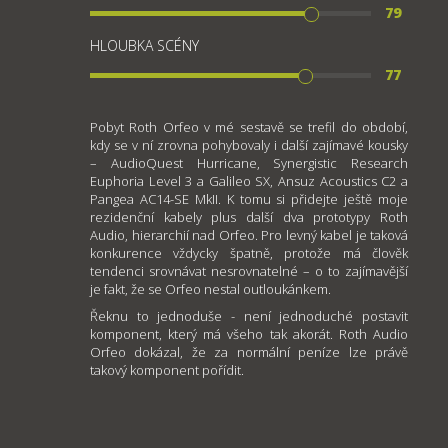
79
HLOUBKA SCÉNY
77
Pobyt Roth Orfeo v mé sestavě se trefil do období,
kdy se v ní zrovna pohybovaly i další zajímavé kousky
– AudioQuest Hurricane, Synergistic Research
Euphoria Level 3 a Galileo SX, Ansuz Acoustics C2 a
Pangea AC14-SE MkII. K tomu si přidejte ještě moje
rezidenční kabely plus další dva prototypy Roth
Audio, hierarchií nad Orfeo. Pro levný kabel je taková
konkurence vždycky špatně, protože má člověk
tendenci srovnávat nesrovnatelné – o to zajímavější
je fakt, že se Orfeo nestal outloukánkem.
Řeknu to jednoduše - není jednoduché postavit
komponent, který má všeho tak akorát. Roth Audio
Orfeo dokázal, že za normální peníze lze právě
takový komponent pořídit.