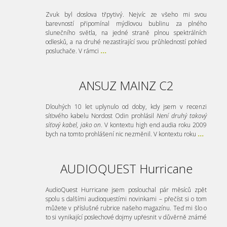
Zvuk byl doslova třpytivý. Nejvíc ze všeho mi svou
barevností připomínal mýdlovou bublinu za plného
slunečního světla, na jedné straně plnou spektrálních
odlesků, a na druhé nezastírající svou průhledností pohled
posluchače. V rámci
...
ANSUZ MAINZ C2
Dlouhých 10 let uplynulo od doby, kdy jsem v recenzi
síťového kabelu Nordost Odin prohlásil
Není druhý takový
síťový kabel, jako on
. V kontextu high end audia roku 2009
bych na tomto prohlášení nic nezměnil. V kontextu roku
...
AUDIOQUEST Hurricane
AudioQuest Hurricane jsem poslouchal pár měsíců zpět
spolu s dalšími audioquestími novinkami – přečíst si o tom
můžete v příslušné rubrice našeho magazínu. Teď mi šlo o
to si vynikající poslechové dojmy upřesnit v důvěrně známé
...