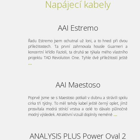
Napájecí kabely
AAI Estremo
Řadu Estremo jsem ochutnal už loni, a to hned při dvou
příležitostech. Ta první zahrnovala housle Guarneri a
koncertní křídlo Fazioli, ta druhá se týkala mého vlastního
projektu TAD Revolution One. Tyhle dvě příležitosti ještě
...
AAI Maestoso
Poprvé jsme se s Maestoso potkali v dubnu a strávili spolu
cirka tři týdny. To měl tehdy kabel ještě černý oplet, jímž
prosvítala modrá stínící vrstva a celé to dávalo půlnočně
modrý výsledek. Atraktivní vizuál doplnily neméně
...
ANALYSIS PLUS Power Oval 2