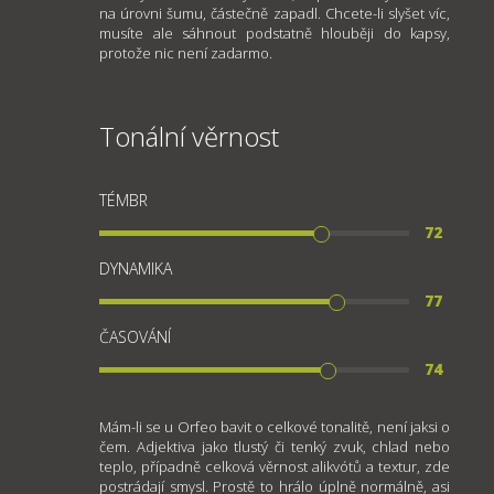
na úrovni šumu, částečně zapadl. Chcete-li slyšet víc,
musíte ale sáhnout podstatně hlouběji do kapsy,
protože nic není zadarmo.
Tonální věrnost
TÉMBR
72
DYNAMIKA
77
ČASOVÁNÍ
74
Mám-li se u Orfeo bavit o celkové tonalitě, není jaksi o
čem. Adjektiva jako tlustý či tenký zvuk, chlad nebo
teplo, případně celková věrnost alikvótů a textur, zde
postrádají smysl. Prostě to hrálo úplně normálně, asi