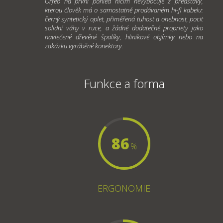
Orfeo na první pohled ničím nevybočuje z představy,
kterou člověk má o samostatně prodávaném hi-fi kabelu:
černý syntetický oplet, přiměřená tuhost a ohebnost, pocit
solidní váhy v ruce, a žádné dodatečné propriety jako
navlečené dřevěné špalíky, hliníkové objímky nebo na
zakázku vyráběné konektory.
Funkce a forma
86
%
ERGONOMIE