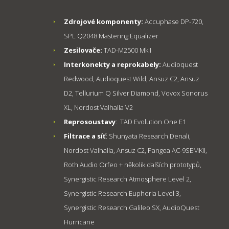
Zdrojové komponenty:
Accuphase DP-720,
SPL Q2048 Mastering Equalizer
Zesilovače:
TAD-M2500 MkII
Interkonekty a reprokabely:
Audioquest
Redwood, Audioquest Wild, Ansuz C2, Ansuz
D2, Tellurium Q Silver Diamond, Vovox Sonorus
XL, Nordost Valhalla V2
Reprosoustavy
: TAD Evolution One E1
Filtrace a síť
: Shunyata Research Denali,
Nordost Valhalla, Ansuz C2, Pangea AC-9SEMKII,
Roth Audio Orfeo + několik dalších prototypů,
Synergistic Research Atmosphere Level 2,
Synergistic Research Euphoria Level 3,
Synergistic Research Galileo SX, AudioQuest
Hurricane