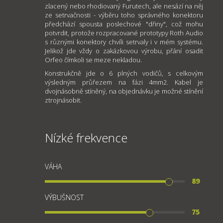
zlacený nebo rhodiovaný Furutech, ale nesází na něj
ze setrvačnosti - výběru toho správného konektoru
předchází spousta poslechové "dřiny", což mohu
potvrdit, protože rozpracované prototypy Roth Audio
s různými konektory chvíli setrvaly i v mém systému.
Jelikož jde vždy o zakázkovou výrobu, přání osadit
Orfeo čímkoli se meze nekladou.
Konstrukčně jde o 6 plných vodičů, s celkovým
výsledným průřezem na fázi 4mm2. Kabel je
dvojnásobně stíněný, na objednávku je možné stínění
ztrojnásobit.
Nízké frekvence
VÁHA
89
VÝBUŠNOST
75