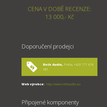
CENA V DOBĚ RECENZE:
13 000,- Kč
Doporučení prodejci
Roth Audio,
Praha, +420 777 674
381
Web výrobce:
http://www.rothaudio.eu
Připojené komponenty