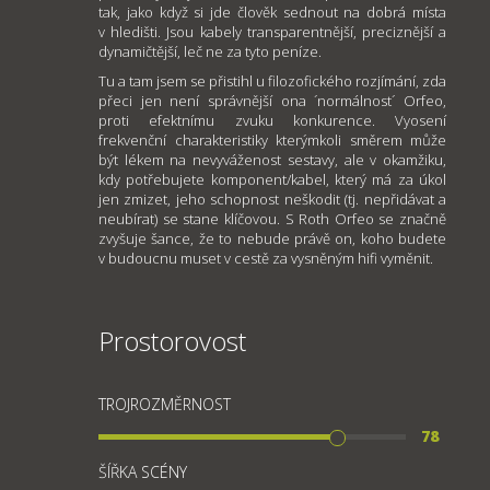
tak, jako když si jde člověk sednout na dobrá místa
v hledišti. Jsou kabely transparentnější, preciznější a
dynamičtější, leč ne za tyto peníze.
Tu a tam jsem se přistihl u filozofického rozjímání, zda
přeci jen není správnější ona ´normálnost´ Orfeo,
proti efektnímu zvuku konkurence. Vyosení
frekvenční charakteristiky kterýmkoli směrem může
být lékem na nevyváženost sestavy, ale v okamžiku,
kdy potřebujete komponent/kabel, který má za úkol
jen zmizet, jeho schopnost neškodit (tj. nepřidávat a
neubírat) se stane klíčovou. S Roth Orfeo se značně
zvyšuje šance, že to nebude právě on, koho budete
v budoucnu muset v cestě za vysněným hifi vyměnit.
Prostorovost
TROJROZMĚRNOST
78
ŠÍŘKA SCÉNY