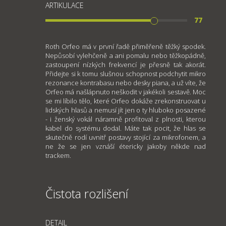
ARTIKULACE
77
Roth Orfeo má v první řadě přiměřeně těžký spodek.
Nepůsobí vylehčeně a ani pomalu nebo těžkopádně,
zastoupení nízkých frekvencí je přesně tak akorát.
Přidejte si k tomu slušnou schopnost podchytit mikro
rezonance kontrabasu nebo desky piana, a už víte, že
Orfeo má našlápnuto neškodit v jakékoli sestavě. Moc
se mi líbilo tělo, které Orfeo dokáže zrekonstruovat u
lidských hlasů a nemusí jít jen o ty hluboko posazené
- i ženský vokál náramně profitoval z plnosti, kterou
kabel do systému dodal. Máte tak pocit, že hlas se
skutečně rodí uvnitř postavy stojící za mikrofonem, a
ne že se jen vznáší étericky jakoby někde nad
trackem.
Čistota rozlišení
DETAIL