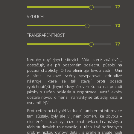
77
VZDUCH
72
TRANSPARENTNOST
77
Neduhy obyčejných síťových šňůr, které zdánlivě „
dostačují“, ale při pozorném poslechu působí na
pozadí chaoticky, Orfeo eliminuje levou zadní. Umí
v rámci zvukové scény vyseparovat jednotlivé
nástroje, které se tak stávají proti pozadí
vypíchnutější. Jinými slovy úroveň šumu na pozadí
jakoby s Orfeo poklesla a organizace uvnitř jakoby
dostala novou dimenzi, nahrávky se tak zdají čistší a
dynamičtější.
Proti referenci chyběl ´vzduch´ - ambientní informace
tam zůstaly, byly ale v jiném poměru ke zbytku –
nicméně mi to ale vycházelo nahrávku od nahrávky; u
těch studiových to nevadilo, u těch živě pořízených
drobný nízkoúrovňový detail, s prahem slyšitelnosti