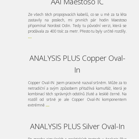
AAI Maestoso IC
Ze všech těch propojovacích kabelů, co se u mě za ta léta
zastavily na poslech, mi prvních pár hodin Maestoso
připomínal Nordost Odin. Tedy tu původní verzi, která se
prodávala za 400 tisíc za metr. Přesto tu byly určité rozdíly.
...
ANALYSIS PLUS Copper Oval-
In
Copper Oval-IN jsem pracovně nazval sršněm. Může za to
netradiční a svým způsobem přitažlivá kamufláž, která je
kombinací těch správných odstínů žluté a lesklé černé. Na
rozdíl od sršně je ale Copper Oval-IN komponentem
extrémně
...
ANALYSIS PLUS Silver Oval-In