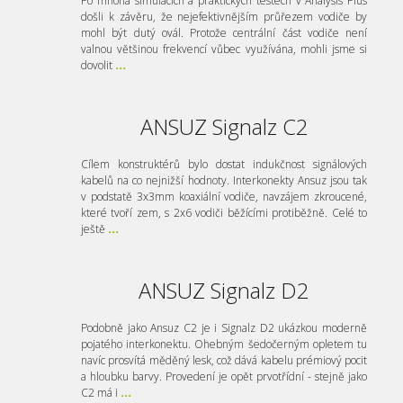
Po mnoha simulacích a praktických testech v Analysis Plus
došli k závěru, že nejefektivnějším průřezem vodiče by
mohl být dutý ovál. Protože centrální část vodiče není
valnou většinou frekvencí vůbec využívána, mohli jsme si
dovolit
...
ANSUZ Signalz C2
Cílem konstruktérů bylo dostat indukčnost signálových
kabelů na co nejnižší hodnoty. Interkonekty Ansuz jsou tak
v podstatě 3x3mm koaxiální vodiče, navzájem zkroucené,
které tvoří zem, s 2x6 vodiči běžícími protiběžně. Celé to
ještě
...
ANSUZ Signalz D2
Podobně jako Ansuz C2 je i Signalz D2 ukázkou moderně
pojatého interkonektu. Ohebným šedočerným opletem tu
navíc prosvítá měděný lesk, což dává kabelu prémiový pocit
a hloubku barvy. Provedení je opět prvotřídní - stejně jako
C2 má i
...