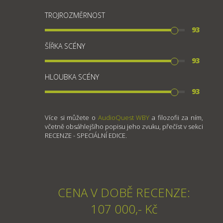
TROJROZMĚRNOST
93
ŠÍŘKA SCÉNY
93
HLOUBKA SCÉNY
93
Více si můžete o
AudioQuest WBY
a filozofii za ním,
včetně obsáhlejšího popisu jeho zvuku, přečíst v sekci
RECENZE - SPECIÁLNÍ EDICE.
CENA V DOBĚ RECENZE:
107 000,- Kč