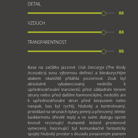
DETAIL
88
VZDUCH
88
TRANSPARENTNOST
88
Basa na začátku jazzové
Club Descarga
(The Body
Acoustics) svou výbornou definicí a bleskurychlým
atakem okamžitě přitáhla pozornost. Zvuk byl
absolutně vybalancovaný, nedošlo k
upřednostňování tranzientů před základním tónem
struny nebo před dalšími harmonickými, nedošlo ani
k upřednostňování strun před korpusem nebo
naopak, bas byl rychlý, hluboký a kontrolovaný,
prstoklad na strunách kytary jemný a přirozený, témbr
basklarinetu dřevitě teplý a ve svém dialogu oproti
kovově rezonující trumpetě krásně prostorově
vymezený. Fascinující byl komunikačně fantasticky
spojitý hluboký prostor s dozadu posazeným pianem