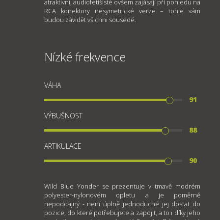
atraktivní, audiofetišisté ovšem zajásají při pohledu na
RCA konektory nesymetrické verze – tohle vám
budou závidět všichni sousedé.
Nízké frekvence
VÁHA
91
VÝBUŠNOST
88
ARTIKULACE
90
Wild Blue Yonder se prezentuje v tmavě modrém
polyester-nylonovém opletu a je poměrně
nepoddajný - není úplně jednoduché jej dostat do
pozice, do které potřebujete a zapojit, a to i díky jeho