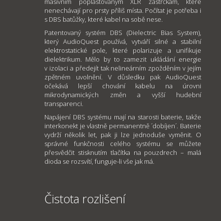
masivním poplastovaným XLR zástrčkám, které
nenechávají pro prsty příliš místa. Počítat je potřeba i
s DBS batůžky, které kabel na sobě nese.
Patentovaný systém DBS (Dielectric Bias System),
který AudioQuest používá, vytváří silné a stabilní
elektrostatické pole, které polarizuje a unifikuje
dielektrikum. Mělo by to zamezit ukládání energie
v izolaci a předejít tak nelineárním zpožděním v jejím
zpětném uvolnění. V důsledku pak AudioQuest
očekává lepší chování kabelu na úrovni
mikrodynamických změn a vyšší hudební
transparenci.
Napájení DBS systému mají na starosti baterie, takže
interkonekt je vlastně permanentně ´dobíjen´. Baterie
vydrží několik let, pak ji lze jednoduše vyměnit. O
správné funkčnosti celého systému se můžete
přesvědčit stisknutím tlačítka na pouzdrech – malá
dioda se rozsvítí, funguje-li vše jak má.
Čistota rozlišení