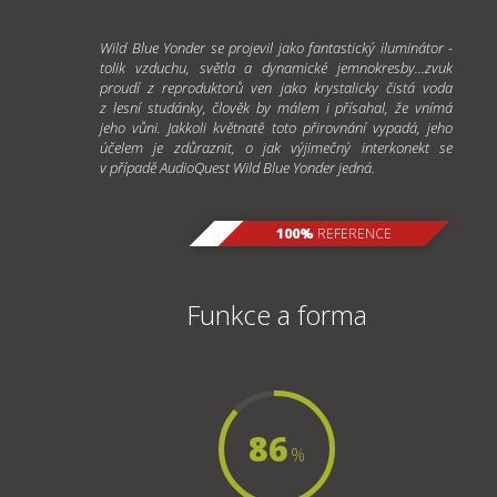
Wild Blue Yonder se projevil jako fantastický iluminátor -
tolik vzduchu, světla a dynamické jemnokresby...zvuk
proudí z reproduktorů ven jako krystalicky čistá voda
z lesní studánky, člověk by málem i přísahal, že vnímá
jeho
vůni.
Jakkoli květnatě toto přirovnání vypadá, jeho
účelem je zdůraznit, o jak výjimečný interkonekt se
v případě AudioQuest Wild Blue Yonder jedná.
100%
REFERENCE
Funkce a forma
86
%