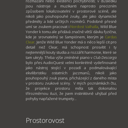
rozmazání nebo existenci pochybností; v důsledku
jsou nástroje a muzikanti naprosto precizním
způsobem lokalizovatelní v prostorové scéně, ale
nikoli jako pouhopouhé zvuky, ale jako dynamické
předměty a lidé určitých rozměrů. Podobně přesně
umí se zvukem pracovat i
Nordost Valhalla
, Wild Blue
Yonder k tomu ale přidává značně větší dávku fyzična,
kde je srovnatelný se šampiónem, kterým je
Cardas
Clear
. Jenže Wild Blue Yonder má o něco lepší cit pro
detail než Clear, má schopnost prosvítit i ty
nejtemnější kouty studia a rozzářit harmonie, které se
tam ukryly. Třeba výše zmíněné piano v
Club Descarga
bylo přes AudioQuest velmi konkrétně vydefinované
jako nástroj stojící v pozadí a podmalovávající
ekvilibristiku ostatních jazzmanů, nikoli jako
pouhopouhý zvuk piana, přicházející z daného místa
v prostoru zvukové scény. V mých poznámkách čtu,
že projekce prostoru měla tak dokonalou
třírozměrnou iluzi, že jsem instinktivně uhýbal před
pohyby napřažené trumpety...
Prostorovost