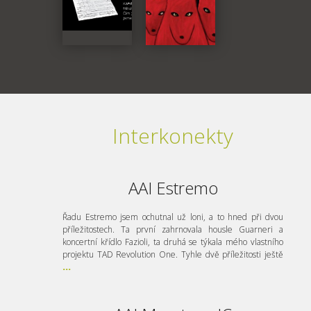
Interkonekty
AAI Estremo
Řadu Estremo jsem ochutnal už loni, a to hned při dvou
příležitostech. Ta první zahrnovala housle Guarneri a
koncertní křídlo Fazioli, ta druhá se týkala mého vlastního
projektu TAD Revolution One. Tyhle dvě příležitosti ještě
...