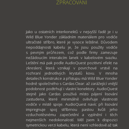
ZPRACOVÁNÍ
Jako u ostatních interkonektů v nejvyšší řadě je i u
Wild Blue Yonder základním materiálem pro vodiče
ultračisté stříbro, které je vysoce leštěné. Důvodem
nepoddajnosti kabelu je, že jsou použity vodiče
s pevným průřezem, což podle firmy zamezuje
nežádoucím interakcím lanek v kabelovém svazku.
Leštění má pak podle AudioQuest pozitivní efekt na
zkreslení, která vznikají v povrchové vrstvě na
rozhraní jednotlivých krystalů kovu. V mnoha
detailech konstrukce a přístupu má Wild Blue Yonder
hodně společného s Cardas Clear: až zarážející vnější
podobnost podtrhují i vlastní konektory. AudioQuest
stejně jako Cardas používá místo pájení lisování
zastudena, které minimálně ovlivňuje vlastnosti
vodiče v místě spoje. AudioQuest navíc při lisování
impregnuje spoj stříbrnou pastou kvůli jeho
vzduchotěsnému zapečetění a vyplnění i těch
nejmenších nedokonalostí. Měl jsem k dispozici
symetrickou verzi kabelu, která není vzhledově až tak