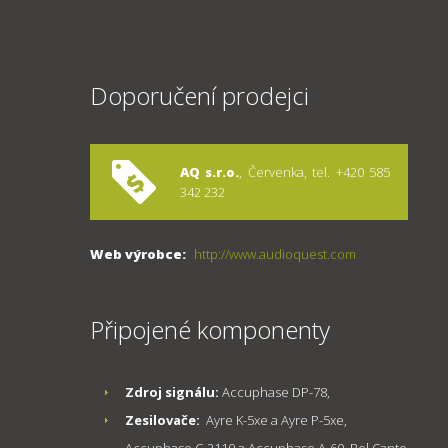
Doporučení prodejci
AQ s.r.o.
, Červenka, tel. +420 585
342 232
Web výrobce:
http://www.audioquest.com
Připojené komponenty
Zdroj signálu:
Accuphase DP-78,
Zesilovače:
Ayre K-5xe a Ayre P-5xe,
Accuphase C-2110 a Accuphase A-60, Bel Canto