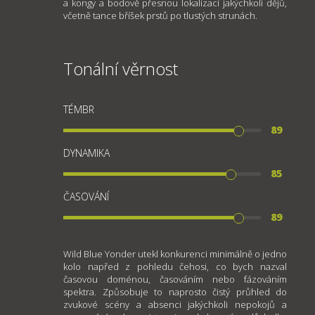
a kongy a bodově přesnou lokalizací jakýchkoli dějů,
včetně tance bříšek prstů po tlustých strunách.
Tonální věrnost
TÉMBR
89
DYNAMIKA
85
ČASOVÁNÍ
89
Wild Blue Yonder utekl konkurenci minimálně o jedno
kolo napřed z pohledu čehosi, co bych nazval
časovou doménou, časováním nebo fázováním
spektra. Způsobuje to naprosto čistý průhled do
zvukové scény a absenci jakýchkoli nepokojů a