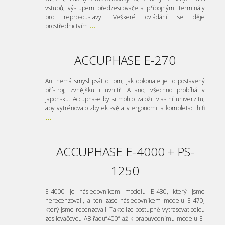
vstupů, výstupem předzesilovače a přípojnými terminály
pro reprosoustavy. Veškeré ovládání se děje
prostřednictvím
...
ACCUPHASE E-270
Ani nemá smysl psát o tom, jak dokonale je to postavený
přístroj, zvnějšku i uvnitř. A ano, všechno probíhá v
Japonsku. Accuphase by si mohlo založit vlastní univerzitu,
aby vytrénovalo zbytek světa v ergonomii a kompletaci hifi
...
ACCUPHASE E-4000 + PS-
1250
E-4000 je následovníkem modelu E-480, který jsme
nerecenzovali, a ten zase následovníkem modelu E-470,
který jsme recenzovali. Takto lze postupně vytrasovat celou
zesilovačovou AB řadu“400” až k prapůvodnímu modelu E-