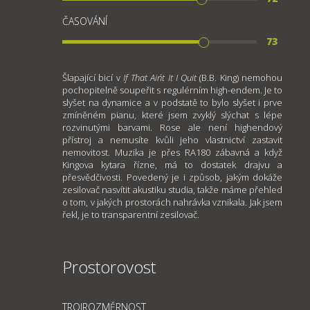
ČASOVÁNÍ
73
Šlapající bicí v
If That Ain´t It I Quit
(B.B. King) nemohou
pochopitelně soupeřit s regulérním high-endem. Je to
slyšet na dynamice a v podstatě to bylo slyšet i prve
zmíněném pianu, které jsem zvyklý slýchat s lépe
rozvinutými barvami. Rose ale není highendový
přístroj a nemusíte kvůli jeho vlastnictví zastavit
nemovitost. Muzika je přes RA180 zábavná a když
Kingova kytara řízne, má to dostatek drajvu a
přesvědčivosti. Povedený je i způsob, jakým dokáže
zesilovač nasvítit akustiku studia, takže máme přehled
o tom, v jakých prostorách nahrávka vznikala. Jak jsem
řekl, je to transparentní zesilovač.
Prostorovost
TROJROZMĚRNOST