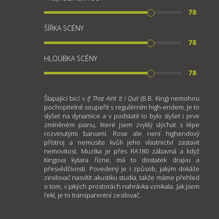
78
ŠÍŘKA SCÉNY
78
HLOUBKA SCÉNY
78
Šlapající bicí v
If That Ain´t It I Quit
(B.B. King) nemohou
pochopitelně soupeřit s regulérním high-endem. Je to
slyšet na dynamice a v podstatě to bylo slyšet i prve
zmíněném pianu, které jsem zvyklý slýchat s lépe
rozvinutými barvami. Rose ale není highendový
přístroj a nemusíte kvůli jeho vlastnictví zastavit
nemovitost. Muzika je přes RA180 zábavná a když
Kingova kytara řízne, má to dostatek drajvu a
přesvědčivosti. Povedený je i způsob, jakým dokáže
zesilovač nasvítit akustiku studia, takže máme přehled
o tom, v jakých prostorách nahrávka vznikala. Jak jsem
řekl, je to transparentní zesilovač.