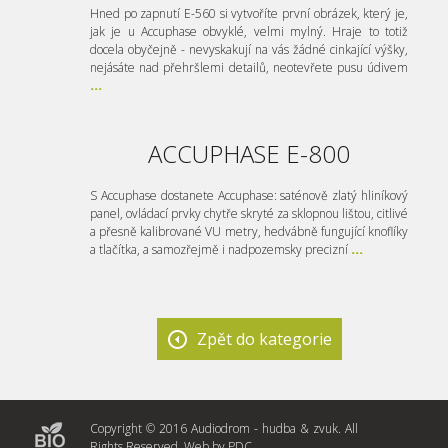
Hned po zapnutí E-560 si vytvoříte první obrázek, který je,
jak je u Accuphase obvyklé, velmi mylný. Hraje to totiž
docela obyčejně - nevyskakují na vás žádné cinkající výšky,
nejásáte nad přehršlemi detailů, neotevřete pusu údivem
...
ACCUPHASE E-800
S Accuphase dostanete Accuphase: saténově zlatý hliníkový
panel, ovládací prvky chytře skryté za sklopnou lištou, citlivé
a přesně kalibrované VU metry, hedvábně fungující knoflíky
a tlačítka, a samozřejmě i nadpozemsky precizní
...
Zpět do kategorie
Copyright © 2016 Audiodrom - hudba & zvuk. All
Rights Reserved. Web by
PDC
.