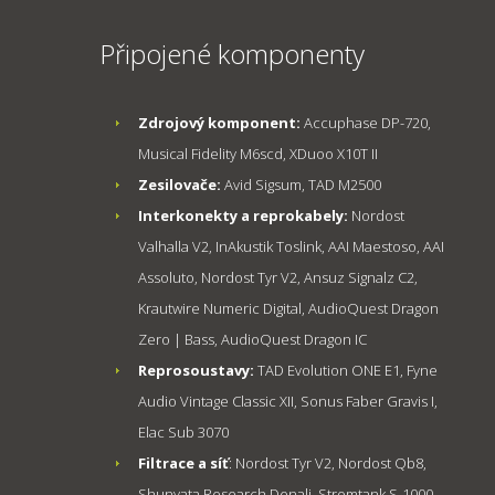
Připojené komponenty
Zdrojový komponent:
Accuphase DP-720,
Musical Fidelity M6scd, XDuoo X10T II
Zesilovače:
Avid Sigsum, TAD M2500
Interkonekty a reprokabely:
Nordost
Valhalla V2, InAkustik Toslink, AAI Maestoso, AAI
Assoluto, Nordost Tyr V2, Ansuz Signalz C2,
Krautwire Numeric Digital, AudioQuest Dragon
Zero | Bass, AudioQuest Dragon IC
Reprosoustavy:
TAD Evolution ONE E1, Fyne
Audio Vintage Classic XII, Sonus Faber Gravis I,
Elac Sub 3070
Filtrace a síť
: Nordost Tyr V2, Nordost Qb8,
Shunyata Research Denali, Stromtank S-1000,