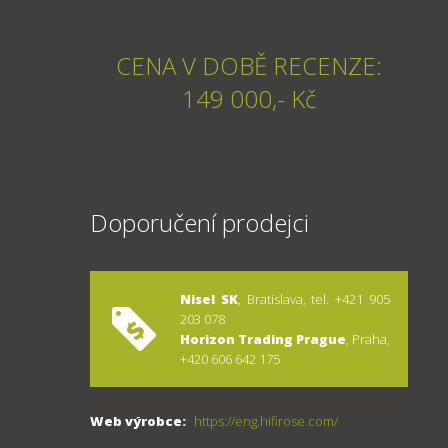
CENA V DOBĚ RECENZE:
149 000,- Kč
Doporučení prodejci
Nisel SK
, Bratislava, tel. +421 905
203 078
Horizon Trading Prague
, Praha,
+420 606 642 175
Web výrobce:
https://eng.hifirose.com/