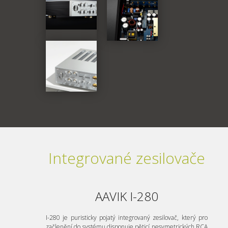
Integrované zesilovače
AAVIK I-280
I-280 je puristicky pojatý integrovaný zesilovač, který pro
začlenění do systému disponuje pěticí nesymetrických RCA