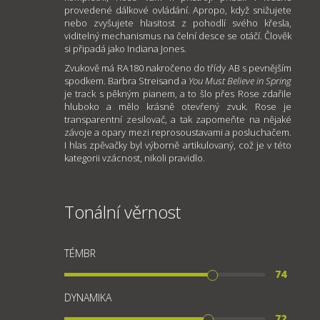
provedené dálkové ovládání. Apropo, když snižujete
nebo zvyšujete hlasitost z pohodlí svého křesla,
viditelný mechanismus na čelní desce se otáčí. Člověk
si připadá jako Indiana Jones.
Zvukově má RA180 nakročeno do třídy AB s pevnějším
spodkem. Barbra Streisand a
You Must Believe in Spring
je track s pěkným pianem, a to šlo přes Rose zdařile
hluboko a mělo krásně otevřený zvuk. Rose je
transparentní zesilovač, a tak zapomeňte na nějaké
závoje a opary mezi reprosoustavami a posluchačem.
I hlas zpěvačky byl výborně artikulovaný, což je v této
kategorii vzácnost, nikoli pravidlo.
Tonální věrnost
TÉMBR
74
DYNAMIKA
72