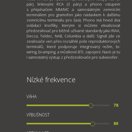
pár), linkovými RCA (3 páry) a phono vstupem
s přepínačem MM/MC a samostatným zemnícím
terminálem pro gramofon jako nádavkem k dalšímu
zemnícímu terminálu pro šasi). Phono má hned dva
ovládací knoflíky, kterými si můžete ekvalizovat
předzesilovač pro běžně užívané standardy jako RIAA,
Decca, Teldec, NAB, Columbia a další. Signál jde ze
zesilovače ven přes rozsáhlé pole reproduktorových
terminálů, které podporuje integrovaný režim, bi-
wiring, bi-amping, a můstkové BTL zapojení. Navíc je tu
i samostatný výstup z předzesilovače pro subwoofer.
Nízké frekvence
VÁHA
78
VÝBUŠNOST
80