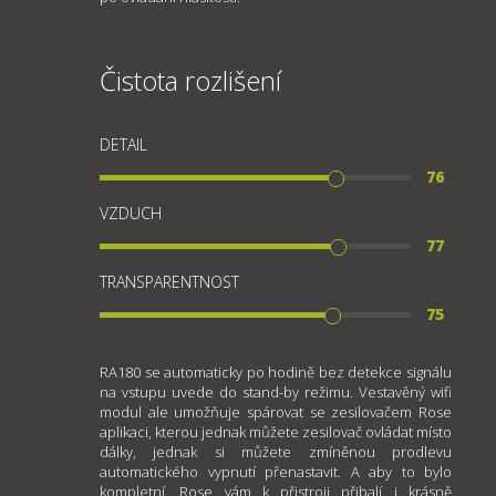
Čistota rozlišení
DETAIL
76
VZDUCH
77
TRANSPARENTNOST
75
RA180 se automaticky po hodině bez detekce signálu
na vstupu uvede do stand-by režimu. Vestavěný wifi
modul ale umožňuje spárovat se zesilovačem Rose
aplikaci, kterou jednak můžete zesilovač ovládat místo
dálky, jednak si můžete zmíněnou prodlevu
automatického vypnutí přenastavit. A aby to bylo
kompletní, Rose vám k přistroji přibalí i krásně