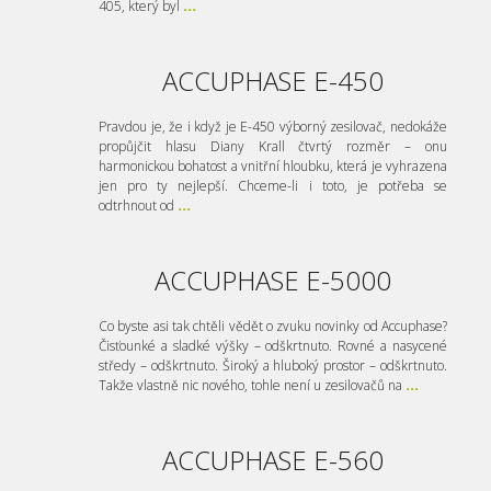
405, který byl
...
ACCUPHASE E-450
Pravdou je, že i když je E-450 výborný zesilovač, nedokáže
propůjčit hlasu Diany Krall čtvrtý rozměr – onu
harmonickou bohatost a vnitřní hloubku, která je vyhrazena
jen pro ty nejlepší. Chceme-li i toto, je potřeba se
odtrhnout od
...
ACCUPHASE E-5000
Co byste asi tak chtěli vědět o zvuku novinky od Accuphase?
Čisťounké a sladké výšky – odškrtnuto. Rovné a nasycené
středy – odškrtnuto. Široký a hluboký prostor – odškrtnuto.
Takže vlastně nic nového, tohle není u zesilovačů na
...
ACCUPHASE E-560