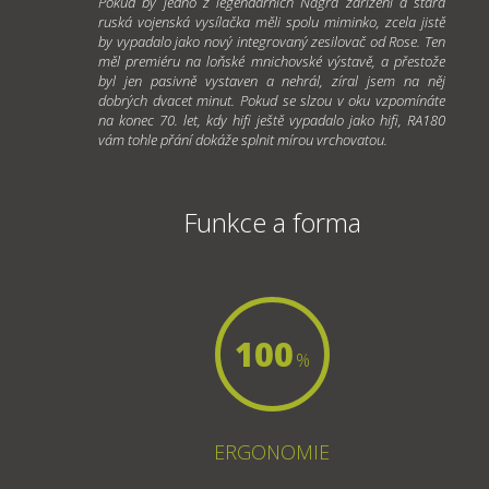
Pokud by jedno z legendárních Nagra zařízení a stará
ruská vojenská vysílačka měli spolu miminko, zcela jistě
by vypadalo jako nový integrovaný zesilovač od Rose. Ten
měl premiéru na loňské mnichovské výstavě, a přestože
byl jen pasivně vystaven a nehrál, zíral jsem na něj
dobrých dvacet minut. Pokud se slzou v oku vzpomínáte
na konec 70. let, kdy hifi ještě vypadalo jako hifi, RA180
vám tohle přání dokáže splnit mírou vrchovatou.
Funkce a forma
100
%
ERGONOMIE