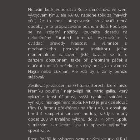
Netuším kolik jednorožců Rose zaměstnává ve svém
vývojovém týmu, ale RA180 nabídne tolik zajímavých
věcí, že to mezi integrovanými zesilovači nemá
obdoby. Je to propracované odshora dolů. Podívejte
se na izolační nožičky. Koukněte dozadu na
celoměděný Furutech terminál. Vyzkoušejte si
ovládací převody hlasitosti a všimněte si
mechanického posuvného indikátoru jejího
momentálního nastavení. Jistě, bavíme se tu o
zařízení dostupném, takže při přepínání páček a
otáčení knoflíků nečekejte stejný pocit, jako vám dá
Nagra nebo Luxman. Ale kdo by si za ty peníze
stěžoval?
Zesilovač je založen na FET tranzistorech, které místo
křemíku používají nejnovější hit, nitrid gallia, který
vykazuje lepší účinnost, vyšší rychlost spínání a
vynikající management tepla. RA180 je jinak zesilovač
třídy D, firmou překřtěnou na třídu AD, a obsahuje
hned 4 kompletní koncové moduly, každý schopný
dodat 200 W trvalého výkonu do 8 i 4 ohm. Spolu
s mizivým zkreslením jsou to opravdu výjimečné
specifikace.
Rose RA180 je vybaven symetrickými vstupy XLR (1