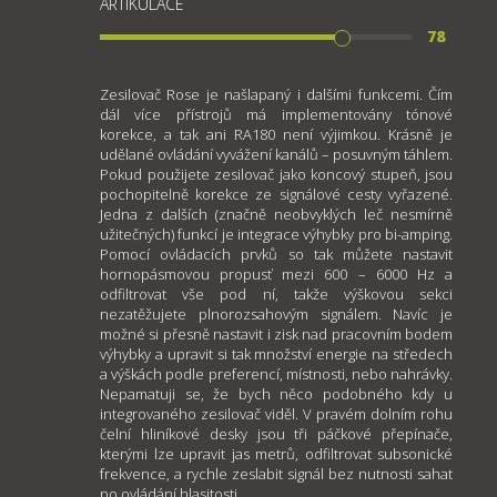
ARTIKULACE
78
Zesilovač Rose je našlapaný i dalšími funkcemi. Čím
dál více přístrojů má implementovány tónové
korekce, a tak ani RA180 není výjimkou. Krásně je
udělané ovládání vyvážení kanálů – posuvným táhlem.
Pokud použijete zesilovač jako koncový stupeň, jsou
pochopitelně korekce ze signálové cesty vyřazené.
Jedna z dalších (značně neobvyklých leč nesmírně
užitečných) funkcí je integrace výhybky pro bi-amping.
Pomocí ovládacích prvků so tak můžete nastavit
hornopásmovou propusť mezi 600 – 6000 Hz a
odfiltrovat vše pod ní, takže výškovou sekci
nezatěžujete plnorozsahovým signálem. Navíc je
možné si přesně nastavit i zisk nad pracovním bodem
výhybky a upravit si tak množství energie na středech
a výškách podle preferencí, místnosti, nebo nahrávky.
Nepamatuji se, že bych něco podobného kdy u
integrovaného zesilovač viděl. V pravém dolním rohu
čelní hliníkové desky jsou tři páčkové přepínače,
kterými lze upravit jas metrů, odfiltrovat subsonické
frekvence, a rychle zeslabit signál bez nutnosti sahat
po ovládání hlasitosti.