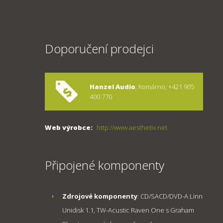
Doporučení prodejci
Hanzel Audio
, Komárno, +421 905
400 770
Web výrobce:
http://www.aesthetix.net
Připojené komponenty
Zdrojové komponenty
: CD/SACD/DVD-A Linn
Unidisk 1.1, TW-Acustic Raven One s Graham