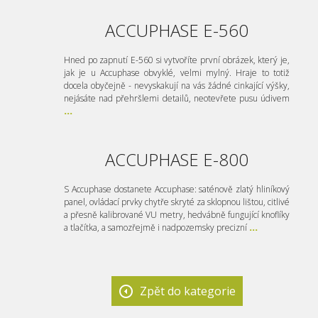
ACCUPHASE E-560
Hned po zapnutí E-560 si vytvoříte první obrázek, který je,
jak je u Accuphase obvyklé, velmi mylný. Hraje to totiž
docela obyčejně - nevyskakují na vás žádné cinkající výšky,
nejásáte nad přehršlemi detailů, neotevřete pusu údivem
...
ACCUPHASE E-800
S Accuphase dostanete Accuphase: saténově zlatý hliníkový
panel, ovládací prvky chytře skryté za sklopnou lištou, citlivé
a přesně kalibrované VU metry, hedvábně fungující knoflíky
a tlačítka, a samozřejmě i nadpozemsky precizní
...
Zpět do kategorie