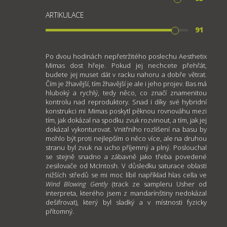
ARTIKULACE
91
Po dvou hodinách nepřetržitého poslechu Aesthetix
Mimas dost hřeje. Pokud jej nechcete přehřát,
budete jej muset dát v racku nahoru a dobře větrat.
Čím je žhavější, tím žhavější je ale i jeho projev. Bas má
hluboký a rychlý, tedy něco, co značí znamenitou
kontrolu nad reproduktory. Snad i díky své hybridní
konstrukci mi Mimas poskytl pěknou rovnováhu mezi
tím, jak dokázal na spodku zvuk rozvinout, a tím, jak jej
dokázal vykonturovat. Vnitřního rozlišení na basu by
mohlo být proti nejlepším o něco více, ale na druhou
stranu byl zvuk na ucho příjemný a plný. Poslouchal
se stejně snadno a zábavně jako třeba povedené
zesilovače od McIntosh. V důsledku saturace oblasti
nižších středů se mi moc líbil například hlas cella ve
Wind Blowing Gently
(track ze sampleru Usher od
interpreta, kterého jsem z mandarínštiny nedokázal
dešifrovat), který byl sladký a v místnosti fyzicky
přítomný.