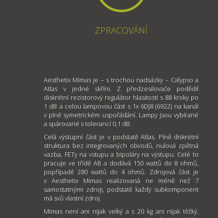
ZPRACOVÁNÍ
Aesthetix Mimas je – s trochou nadsázky – Calypso a
Atlas v jedné skříni. Z předzesilovače podědil
diskrétní rezistorový regulátor hlasitosti s 88 kroky po
1 dB a celou lampovou část s 1x 6DJ8 (6922) na kanál
v plně symetrickém uspořádání. Lampy jsou vybírané
a spárované s tolerancí 0,1 dB.
Celá výstupní část je v podstatě Atlas. Plně diskrétní
struktura bez integrovaných obvodů, nulová zpětná
vazba, FETy na vstupu a bipoláry na výstupu. Celé to
pracuje ve třídě AB a dodává 150 wattů do 8 ohmů,
popřípadě 280 wattů do 4 ohmů. Zdrojová část je
v Aesthetix Mimas realizovaná ne méně než 7
samostatnými zdroji, podstatě každý subkomponent
má svů vlastní zdroj.
Mimas není ani nijak velký a s 20 kg ani nijak těžký.