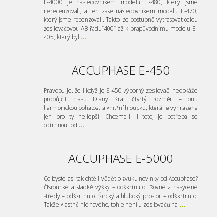
E-4000 je následovníkem modelu E-480, který jsme
nerecenzovali, a ten zase následovníkem modelu E-470,
který jsme recenzovali. Takto lze postupně vytrasovat celou
zesilovačovou AB řadu“400” až k prapůvodnímu modelu E-
405, který byl
...
ACCUPHASE E-450
Pravdou je, že i když je E-450 výborný zesilovač, nedokáže
propůjčit hlasu Diany Krall čtvrtý rozměr – onu
harmonickou bohatost a vnitřní hloubku, která je vyhrazena
jen pro ty nejlepší. Chceme-li i toto, je potřeba se
odtrhnout od
...
ACCUPHASE E-5000
Co byste asi tak chtěli vědět o zvuku novinky od Accuphase?
Čisťounké a sladké výšky – odškrtnuto. Rovné a nasycené
středy – odškrtnuto. Široký a hluboký prostor – odškrtnuto.
Takže vlastně nic nového, tohle není u zesilovačů na
...