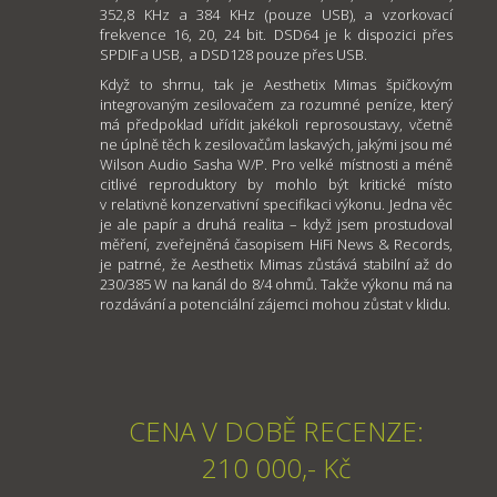
352,8 KHz a 384 KHz (pouze USB), a vzorkovací
frekvence 16, 20, 24 bit. DSD64 je k dispozici přes
SPDIF a USB, a DSD128 pouze přes USB.
Když to shrnu, tak je Aesthetix Mimas špičkovým
integrovaným zesilovačem za rozumné peníze, který
má předpoklad uřídit jakékoli reprosoustavy, včetně
ne úplně těch k zesilovačům laskavých, jakými jsou mé
Wilson Audio Sasha W/P. Pro velké místnosti a méně
citlivé reproduktory by mohlo být kritické místo
v relativně konzervativní specifikaci výkonu. Jedna věc
je ale papír a druhá realita – když jsem prostudoval
měření, zveřejněná časopisem HiFi News & Records,
je patrné, že Aesthetix Mimas zůstává stabilní až do
230/385 W na kanál do 8/4 ohmů. Takže výkonu má na
rozdávání a potenciální zájemci mohou zůstat v klidu.
CENA V DOBĚ RECENZE:
210 000,- Kč