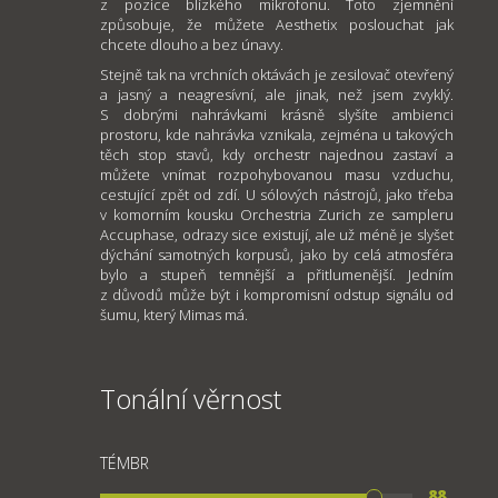
z pozice blízkého mikrofonu. Toto zjemnění
způsobuje, že můžete Aesthetix poslouchat jak
chcete dlouho a bez únavy.
Stejně tak na vrchních oktávách je zesilovač otevřený
a jasný a neagresívní, ale jinak, než jsem zvyklý.
S dobrými nahrávkami krásně slyšíte ambienci
prostoru, kde nahrávka vznikala, zejména u takových
těch stop stavů, kdy orchestr najednou zastaví a
můžete vnímat rozpohybovanou masu vzduchu,
cestující zpět od zdí. U sólových nástrojů, jako třeba
v komorním kousku Orchestria Zurich ze sampleru
Accuphase, odrazy sice existují, ale už méně je slyšet
dýchání samotných korpusů, jako by celá atmosféra
bylo a stupeň temnější a přitlumenější. Jedním
z důvodů může být i kompromisní odstup signálu od
šumu, který Mimas má.
Tonální věrnost
TÉMBR
88