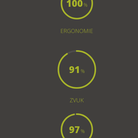
100
%
ERGONOMIE
91
%
ZVUK
97
%