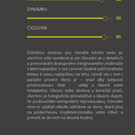
DYNAMIKA
92
ČASOVÁNÍ
91
Důležitou zprávou pro čtenáře tohoto textu je:
všechno výše uvedené je jen šťourání se v detailech
a porovnáváni dostupného integrovaného zesilovače
s těmi nejlepšími. V své cenové hladině patří Aesthetix
Mimas k tomu nejlepšímu na trhu. Utvrdí vás v tom i
parádní prostor, který je – snad díky lampové
předzesilovací části - veliký a hlavně velmi
hmatatelný. Obrazy máte doslova u konečků prstů,
všechno je holograficky přesvědčivé a dává to dojem,
že posloucháte omnipolární reprosoustavy. Donutilo
mne to vytahat několik nahrávek se sbory, které jsou
na poslechovou trojdimenzionalitu velmi citlivé, a
ponořit se do nich na dlouhé hodiny.