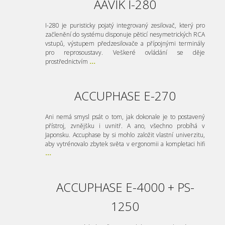
AAVIK I-280
I-280 je puristicky pojatý integrovaný zesilovač, který pro
začlenění do systému disponuje pěticí nesymetrických RCA
vstupů, výstupem předzesilovače a přípojnými terminály
pro reprosoustavy. Veškeré ovládání se děje
prostřednictvím
...
ACCUPHASE E-270
Ani nemá smysl psát o tom, jak dokonale je to postavený
přístroj, zvnějšku i uvnitř. A ano, všechno probíhá v
Japonsku. Accuphase by si mohlo založit vlastní univerzitu,
aby vytrénovalo zbytek světa v ergonomii a kompletaci hifi
...
ACCUPHASE E-4000 + PS-
1250