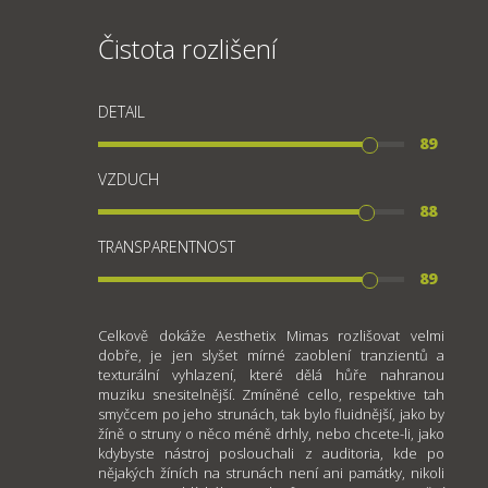
Čistota rozlišení
DETAIL
89
VZDUCH
88
TRANSPARENTNOST
89
Celkově dokáže Aesthetix Mimas rozlišovat velmi
dobře, je jen slyšet mírné zaoblení tranzientů a
texturální vyhlazení, které dělá hůře nahranou
muziku snesitelnější. Zmíněné cello, respektive tah
smyčcem po jeho strunách, tak bylo fluidnější, jako by
žíně o struny o něco méně drhly, nebo chcete-li, jako
kdybyste nástroj poslouchali z auditoria, kde po
nějakých žíních na strunách není ani památky, nikoli