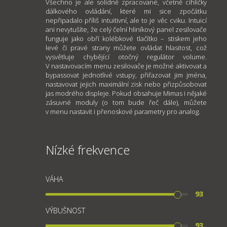
Všechno je ale solidně zpracované, včetně cihličky
dálkového ovládání, které mi sice zpočátku
nepřipadalo příliš intuitivní, ale to je věc cviku. Intuicí
ani nevytušíte, že celý čelní hliníkový panel zesilovače
funguje jako obří kolébkové tlačítko – stiskem jeho
levé či pravé strany můžete ovládat hlasitost, což
vysvětluje chybějící otočný regulátor volume.
V nastavovacím menu zesilovače je možné aktivovat a
bypassovat jednotlivé vstupy, přiřazovat jim jména,
nastavovat jejich maximální zisk nebo přizpůsobovat
jas modrého displeje. Pokud obsahuje Mimas i nějaké
zásuvné moduly (o tom bude řeč dále), můžete
v menu nastavit i přenoskové parametry pro analog.
Nízké frekvence
VÁHA
93
VÝBUŠNOST
93