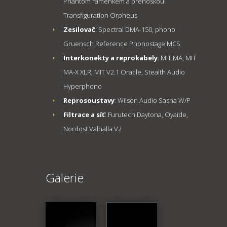
Phantom raménkem a přenoskou
Transfiguration Orpheus
Zesilovač
: Spectral DMA-150, phono
Gruensch Reference Phonostage MCS
Interkonekty a reprokabely
: MIT MA, MIT
MA-X XLR, MIT V2.1 Oracle, Stealth Audio
Hyperphono
Reprosoustavy
: Wilson Audio Sasha W/P
Filtrace a síť
: Furutech Daytona, Oyaide,
Nordost Valhalla V2
Galerie