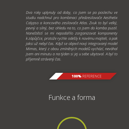
Dva roky uplynuly od doby, co jsem se po poslechu ve
studiu nadchnul pro kombinaci předzesilovače Aesthetix
Calypso a koncového zesilovače Atlas. Zvuk to byl velký,
pevný a silný, bez ohledu na to, co jsem do komba pustil.
Naneštěstí se mi nepodařilo zorganizovat komponenty
k zápůjčce, protože rychle odešly k novému majiteli, a pak
jaksi už nebyl čas. Když se objevil nový integrovaný model
Mimas, který z obou zmíněných modelů vychází, neváhal
jsem ani minutu a na týden si jej u sebe ubytoval. A byl to
příjemně strávený čas.
100%
REFERENCE
Funkce a forma