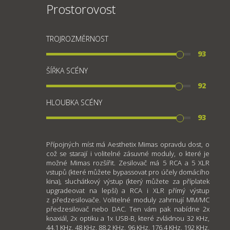
Prostorovost
TROJROZMĚRNOST
93
ŠÍŘKA SCÉNY
92
HLOUBKA SCÉNY
93
Přípojných míst má Aesthetix Mimas opravdu dost, o
což se starají i volitelné zásuvné moduly, o které je
možné Mimas rozšířit. Zesilovač má 5 RCA a 5 XLR
vstupů (které můžete bypassovat pro účely domácího
kina), sluchátkový výstup (který můžete za příplatek
upgradeovat na lepší) a RCA i XLR přímý výstup
z předzesilovače. Volitelné moduly zahrnují MM/MC
předzesilovač nebo DAC. Ten vám pak nabídne 2x
koaxiál, 2x optiku a 1x USB-B, které zvládnou 32 KHz,
44,1 KHz, 48 KHz, 88,2 KHz, 96 KHz, 176,4 KHz, 192 KHz,