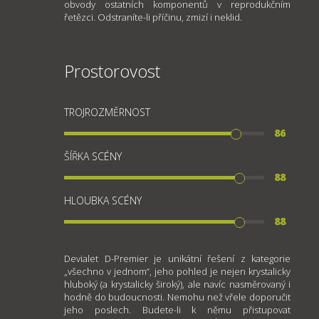
obvody ostatních komponentů v reprodukčním
řetězci. Odstraníte-li příčinu, zmizí i neklid.
Prostorovost
TROJROZMĚRNOST
86
ŠÍŘKA SCÉNY
88
HLOUBKA SCÉNY
88
Devialet D-Premier je unikátní řešení z kategorie
„všechno v jednom“, jeho pohled je nejen krystalicky
hluboký (a krystalicky široký), ale navíc nasměrovaný i
hodně do budoucnosti. Nemohu než vřele doporučit
jeho poslech. Budete-li k němu přistupovat