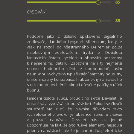
85
ČASOVÁNÍ
85
Podobně jako z dalšího špičkového digitálního
zesilovače, dánského Lyngdorf Millennium, který je
však na rozdíl od všestranného D-Premier
pouze
čistokrevným zesilovačem, tryská z Devialetu
fantastická čistota, rychlost a obrovská pozornost
k nejmenšímu detailu. Zaostření na i ty nejmenší
nuance hudebního dění je obdivuhodné, uším
neuniknou vychytávky typu šustění partitury houslisty,
drnčení struny kontrabasu, hluk za okny nahrávacího
studia nebo nechtěné ťuknutí dřevěné paličky o ráfek
bubnu.
Famózní čistota zvuku, proudícího skrze Devialet, je
uhrančivá a vyvolává silnou závislost. Pokud se člověk
soustředí víc zjistí, že hlavním důvodem takto
vycizelovaného zvuku je absence
šumu a neklidu
v pozadí nahrávek. Devialet nás tak jemně
upozorňuje na fakt, že tyto rušivé elementy nejsou a
priori v nahrávkách, ale že je tam přidávají elektrické