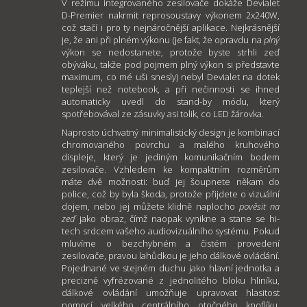
V režimu integrovaného zesilovače dokáže Devialet
D-Premier nakrmit reprosoustavy výkonem 2x240W,
což stačí i pro ty nejnáročnější aplikace. Nejkrásnější
je, že ani při plném výkonu (je fakt, že opravdu na
plný
výkon se nedostanete, protože byste strhli zeď
obýváku, takže pod pojmem plný výkon si představte
maximum, co mé uši snesly) nebyl Devialet na dotek
teplejší než notebook, a při nečinnosti se ihned
automaticky uvedl do stand-by módu, který
spotřebovával ze zásuvky asi tolik, co LED žárovka.
Naprosto úchvatný minimalistický design je kombinací
chromovaného povrchu a malého kruhového
displeje, který je jediným komunikačním bodem
zesilovače. Vzhledem ke kompaktním rozměrům
máte dvě možnosti: buď jej šoupnete někam do
police, což by byla škoda, protože přijdete o vizuální
dojem, nebo jej můžete klidně naplocho
pověsit na
zeď
jako obraz, čímž naopak vynikne a stane se hi-
tech srdcem vašeho audiovizuálního systému. Pokud
mluvíme o bezchybném a čistém provedení
zesilovače, pravou lahůdkou je jeho dálkové ovládání.
Pojednané ve stejném duchu jako hlavní jednotka a
precizně vyfrézované z jednolitého bloku hliníku,
dálkové ovládání umožňuje upravovat hlasitost
pomocí velkého centrálního otočného knoflíku,