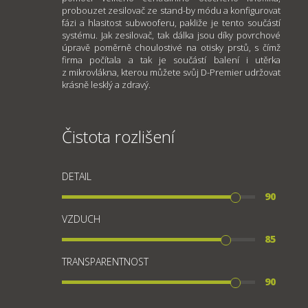
probouzet zesilovač ze stand-by módu a konfigurovat
fázi a hlasitost subwooferu, pakliže je tento součástí
systému. Jak zesilovač, tak dálka jsou díky povrchové
úpravě poměrně choulostivé na otisky prstů, s čímž
firma počítala a tak je součástí balení i utěrka
z mikrovlákna, kterou můžete svůj D-Premier udržovat
krásně lesklý a zdravý.
Čistota rozlišení
DETAIL
90
VZDUCH
85
TRANSPARENTNOST
90