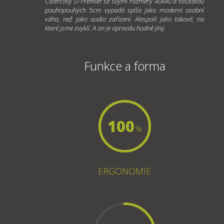
Čtvercový D-Premier se svými rozměry 40x40 a tloušťkou
pouhopouhých 5cm vypadá spíše jako moderní osobní
váha, než jako audio zařízení. Alespoň jako takové, na
které jsme zvyklí. A on je opravdu hodně jiný.
Funkce a forma
100
%
ERGONOMIE