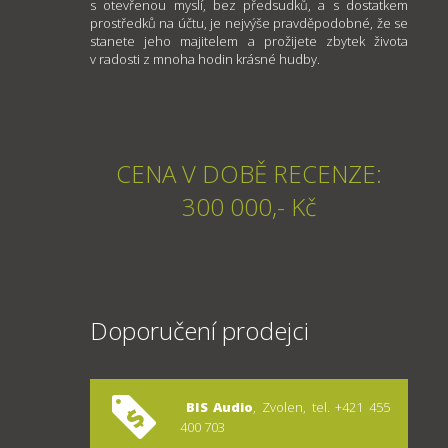
s otevřenou myslí, bez předsudků, a s dostatkem
prostředků na účtu, je nejvýše pravděpodobné, že se
stanete jeho majitelem a prožijete zbytek života
v radosti z mnoha hodin krásné hudby.
CENA V DOBĚ RECENZE:
300 000,- Kč
Doporučení prodejci
BIS Audio
, Zvolen, tel. +421 455
400 703