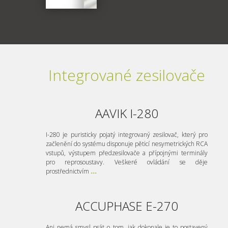
Integrované zesilovače
AAVIK I-280
I-280 je puristicky pojatý integrovaný zesilovač, který pro
začlenění do systému disponuje pěticí nesymetrických RCA
vstupů, výstupem předzesilovače a přípojnými terminály
pro reprosoustavy. Veškeré ovládání se děje
prostřednictvím
...
ACCUPHASE E-270
Ani nemá smysl psát o tom, jak dokonale je to postavený