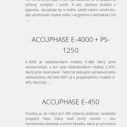
přístroj, zvnějšku i uvnitř. A ano, všechno probíhá v
Japonsku. Accuphase by si mohlo založit vlastní univerzitu,
aby vytrénovalo zbytek světa v ergonomii a kompletaci hifi
...
ACCUPHASE E-4000 + PS-
1250
E-4000 je následovníkem modelu E-480, který jsme
nerecenzovali, a ten zase následovníkem modelu E-470,
který jsme recenzovali. Takto lze postupně vytrasovat celou
zesilovačovou AB řadu“400” až k prapůvodnímu modelu E-
405, který byl
...
ACCUPHASE E-450
Pravdou je, že i když je E-450 výborný zesilovač, nedokáže
propůjčit hlasu Diany Krall čtvrtý rozměr – onu
harmonickou bohatost a vnitřní hloubku, která je vyhrazena