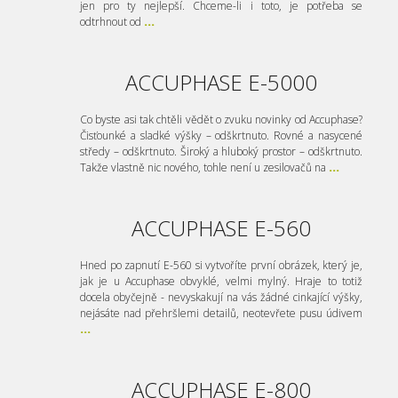
jen pro ty nejlepší. Chceme-li i toto, je potřeba se
odtrhnout od
...
ACCUPHASE E-5000
Co byste asi tak chtěli vědět o zvuku novinky od Accuphase?
Čisťounké a sladké výšky – odškrtnuto. Rovné a nasycené
středy – odškrtnuto. Široký a hluboký prostor – odškrtnuto.
Takže vlastně nic nového, tohle není u zesilovačů na
...
ACCUPHASE E-560
Hned po zapnutí E-560 si vytvoříte první obrázek, který je,
jak je u Accuphase obvyklé, velmi mylný. Hraje to totiž
docela obyčejně - nevyskakují na vás žádné cinkající výšky,
nejásáte nad přehršlemi detailů, neotevřete pusu údivem
...
ACCUPHASE E-800