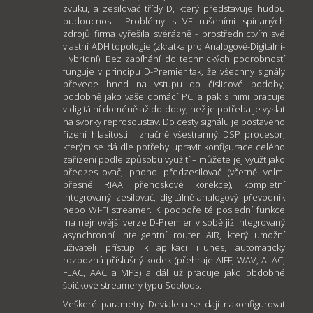
zvuku, a zesilovač třídy D, který představuje hudbu
budoucnosti. Problémy s VF rušeními spínaných
zdrojů firma vyřešila svérázně - prostřednictvím své
vlastní ADH topologie (zkratka pro Analogově-Digitální-
Hybridní). Bez zabíhání do technických podrobností
funguje v principu D-Premier tak, že všechny signály
převede hned na vstupu do číslicové podoby,
podobně jako vaše domácí PC, a pak s nimi pracuje
v digitální doméně až do doby, než je potřeba je vyslat
na svorky reprosoustav. Do cesty signálu je postaveno
řízení hlasitosti i značně všestranný DSP procesor,
kterým se dá dle potřeby upravit konfigurace celého
zařízení podle způsobu využití – můžete jej využt jako
předzesilovač, phono předzesilovač (včetně velmi
přesné RIAA přenoskové korekce), kompletní
integrovaný zesilovač, digitálně-analogový převodník
nebo Wi-Fi streamer. K podpoře té poslední funkce
má nejnovější verze D-Premier v sobě již integrovaný
asynchronní inteligentní router AIR, který umožní
uživateli přístup k aplikaci iTunes, automaticky
rozpozná příslušný kodek (přehraje AIFF, WAV, ALAC,
FLAC, AAC a MP3) a dál už pracuje jako obdobné
špičkové streamery typu Sooloos.
Veškeré parametry Devialetu se dají nakonfigurovat