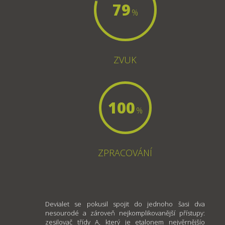
79
%
ZVUK
100
%
ZPRACOVÁNÍ
Devialet se pokusil spojit do jednoho šasi dva
nesourodé a zároveň nejkomplikovanější přístupy:
zesilovač třídy A, který je etalonem nejvěrnějšío