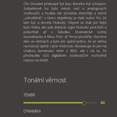
Čím Devialet překvapil byl bas, kterého byl schopen.
Subjektivně ho bylo méně, než u analogových
zesilovačů a hudba tak působila éteričtěji a méně
„zahuštěně“, v rámci objektivity je však nutno říci, že
tam byl, a docela hluboký. Objevil se však jen když
bylo třeba, ale pak dokázal zajet hluboko pod kůži a
polechtat až v žaludku. Dramatické scény
soundtracku k filmu
Princ of Persia
prověřily všechno
sklo ve vitrínách a bylo jim úplně jedno, že se vitríny
nacházejí úplně v jiné místnosti. Neukazuje to jen na
chabou konstrukci vitrín z IKEA, ale i na to, že
předsudky vůči digitálním zesilovačům rozhodně
nejsou na místě.
Tonální věrnost
TÉMBR
83
DYNAMIKA