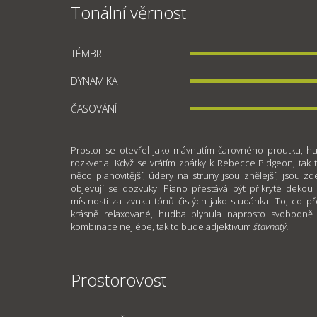
Tonální věrnost
TÉMBR
DYNAMIKA
ČASOVÁNÍ
Prostor se otevřel jako mávnutím čarovného proutku, hu
rozkvetla. Když se vrátím zpátky k Rebecce Pidgeon, tak
něco pianovitější, údery na struny jsou znělejší, jsou zd
objevují se dozvuky. Piano přestává být přikryté dekou
místnosti za zvuku tónů čistých jako studánka. To, co 
krásně relaxované, hudba plynula naprosto svobodně a
kombinace nejlépe, tak to bude adjektivum
štavnatý.
Prostorovost