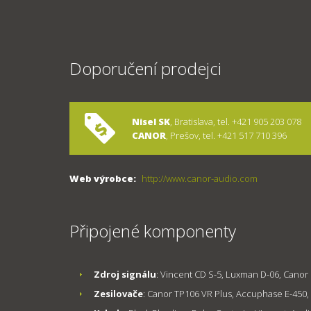
Doporučení prodejci
Nisel SK
, Bratislava, tel. +421 905 203 078
CANOR
, Prešov, tel. +421 517 710 396
Web výrobce:
http://www.canor-audio.com
Připojené komponenty
Zdroj signálu
: Vincent CD S-5, Luxman D-06, Canor
Zesilovače
: Canor TP106 VR Plus, Accuphase E-450,