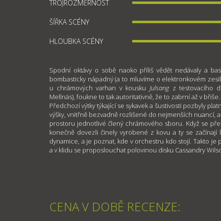
TROJROZMĚRNOST
ŠÍŘKA SCÉNY
HLOUBKA SCÉNY
Spodní oktávy o sobě naoko příliš vědět nedávaly a bas
bombasticky nápadný (a to mluvíme o elektronkovém zesilova
u chrámových varhan v kousku
Julsang
z testovacího d
Mellnäs), foukne to tak autoritativně, že to zabrní až v břiše.
Předchozí výtky týkající se sykavek a šustivosti pozbyly plat
výšky, vnitřně bezvadně rozlišené do nejmenších nuancí, a
prostoru jednotlivé člený chrámového sboru. Když se pře
konečně dovezli činely vyrobené z kovu a ty se začínají 
dynamice, a je poznat, kde v orchestru kdo stojí. Takto j
a v klidu se proposlouchat polovinou disku Cassandry Wils
CENA V DOBĚ RECENZE: