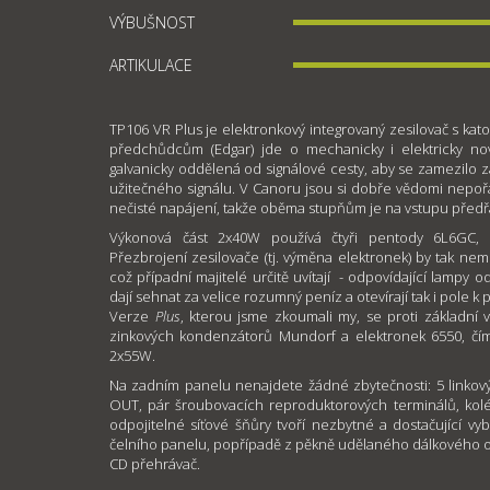
VÝBUŠNOST
ARTIKULACE
TP106 VR Plus je elektronkový integrovaný zesilovač s k
předchůdcům (Edgar) jde o mechanicky i elektricky nový
galvanicky oddělená od signálové cesty, aby se zamezilo 
užitečného signálu. V Canoru jsou si dobře vědomi nepoř
nečisté napájení, takže oběma stupňům je na vstupu předřa
Výkonová část 2x40W používá čtyři pentody 6L6GC, vs
Přezbrojení zesilovače (tj. výměna elektronek) by tak nemu
což případní majitelé určitě uvítají - odpovídající lampy
dají sehnat za velice rozumný peníz a otevírají tak i pol
Verze
Plus
, kterou jsme zkoumali my, se proti základní v
zinkových kondenzátorů Mundorf a elektronek 6550, čí
2x55W.
Na zadním panelu nenajdete žádné zbytečnosti: 5 linkov
OUT, pár šroubovacích reproduktorových terminálů, kolé
odpojitelné síťové šňůry tvoří nezbytné a dostačující vyb
čelního panelu, popřípadě z pěkně udělaného dálkového ov
CD přehrávač.