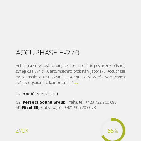
ACCUPHASE E-270
Ani nemá smysl psát o tom, jak dokonale je to postavený přístroj,
zvnějšku i uvnitř. A ano, všechno probíhá v Japonsku. Accuphase
by si mohlo založit vlastní univerzitu, aby vytrénovalo zbytek
světa v ergonomii a kompletaci hifi
...
DOPORUČENÍ PRODEJCI
CZ:
Perfect Sound Group
, Praha, tel. +420 722 960 690
SK:
Nisel SK
, Bratislava, tel. +421 905 203 078
66
ZVUK
%