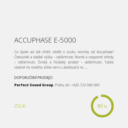
ACCUPHASE E-5000
Co byste asi tak chtěli vědět o zvuku novinky od Accuphase?
Čisťounké a sladké výšky – odškrtnuto. Rovné a nasycené středy
– odškrtnuto. Široký a hluboký prostor – odškrtnuto. Takže
vlastně nic nového, tohle není u zesilovačů na
...
DOPORUČENÍ PRODEJCI
Perfect Sound Group
, Praha, tel. +420 722 960 690
91
ZVUK
%