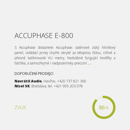
ACCUPHASE E-800
S Accuphase dostanete Accuphase: saténově zlatý hliníkový
panel, ovládací prvky chytře skryté za sklopnou lištou, citlivé a
přesně kalibrované VU metry, hedvábně fungující knoflíky a
tlačítka, a samozřejmě i nadpozemsky precizní
...
DOPORUČENÍ PRODEJCI
Navrátil Audio
, Havířov, +420 737 821 360
Nisel SK
, Bratislava, tel. +421 905 203 078
86
ZVUK
%