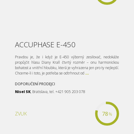
ACCUPHASE E-450
Pravdou je, že i když je E-450 výborný zesilovač, nedokáže
propůjčit hlasu Diany Krall čtvrtý rozměr – onu harmonickou
bohatost a vnitřní hloubku, která je vyhrazena jen pro ty nejlepší.
Chceme-li i toto, je potřeba se odtrhnout od
...
DOPORUČENÍ PRODEJCI
Nisel SK
, Bratislava, tel. +421 905 203 078
78
ZVUK
%