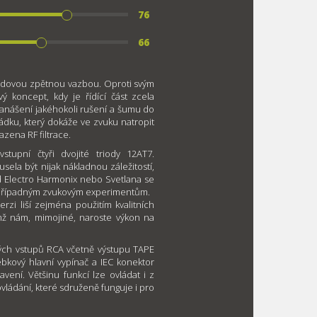
76
66
atodovou zpětnou vazbou. Oproti svým
 koncept, kdy je řídící část zcela
zanášení jakéhokoli rušení a šumu do
ádku, který dokáže ve zvuku natropit
zena RF filtrace.
tupní čtyři dvojité triody 12AT7.
sela být nijak nákladnou záležitostí,
 od Electro Harmonix nebo Svetlana se
e k případným zvukovým experimentům.
erzi liší zejména použitím kvalitních
mž nám, mimojiné, naroste výkon na
ých vstupů RCA včetně výstupu TAPE
bkový hlavní vypínač a IEC konektor
avení. Většinu funkcí lze ovládat i z
ládání, které sdruženě funguje i pro