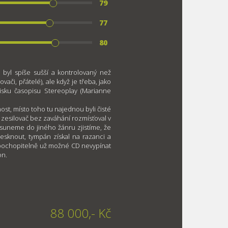
79
77
80
 byl spíše sušší a kontrolovaný než
či, přátelé), ale když je třeba, jako
isku časopisu Stereoplay (Marianne
nost, místo toho tu najednou byli čisté
 zesilovač bez zaváhání rozmísťoval v
suneme do jiného žánru zjistíme, že
lesknout, tympán získal na razanci a
e pochopitelně už možné CD nevypínat
on.
88 000,- Kč