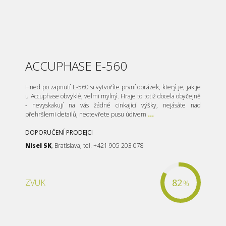
ACCUPHASE E-560
Hned po zapnutí E-560 si vytvoříte první obrázek, který je, jak je
u Accuphase obvyklé, velmi mylný. Hraje to totiž docela obyčejně
- nevyskakují na vás žádné cinkající výšky, nejásáte nad
přehršlemi detailů, neotevřete pusu údivem
...
DOPORUČENÍ PRODEJCI
Nisel SK
, Bratislava, tel. +421 905 203 078
82
ZVUK
%