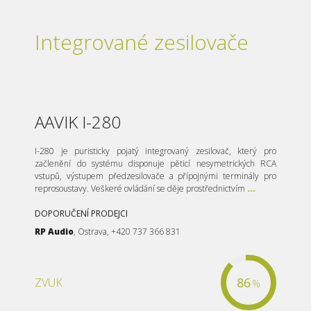
Integrované zesilovače
AAVIK I-280
I-280 je puristicky pojatý integrovaný zesilovač, který pro
začlenění do systému disponuje pěticí nesymetrických RCA
vstupů, výstupem předzesilovače a přípojnými terminály pro
reprosoustavy. Veškeré ovládání se děje prostřednictvím
...
DOPORUČENÍ PRODEJCI
RP Audio
, Ostrava, +420 737 366 831
86
ZVUK
%