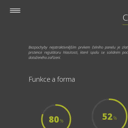
C
Bezpochyby nejatraktivnějším prvkem čelního panelu je zla
prstence regulátoru hlasitosti, které spolu se solidním p
dotaženého zařízení.
Funkce a forma
52
80
%
%