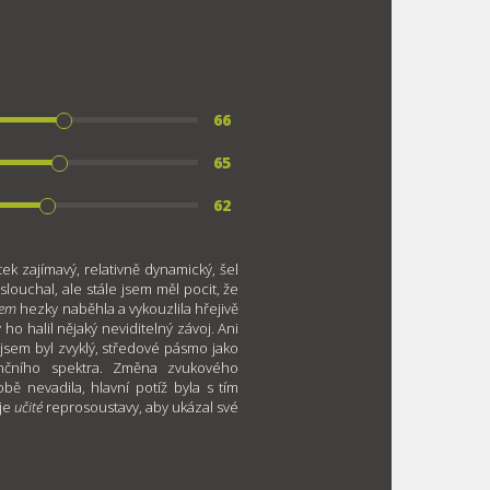
66
65
62
ek zajímavý, relativně dynamický, šel
ouchal, ale stále jsem měl pocit, že
lem
hezky naběhla a vykouzlila hřejivě
 ho halil nějaký neviditelný závoj. Ani
 jsem byl zvyklý, středové pásmo jako
nčního spektra. Změna zvukového
bě nevadila, hlavní potíž byla s tím
uje
učité
reprosoustavy, aby ukázal své