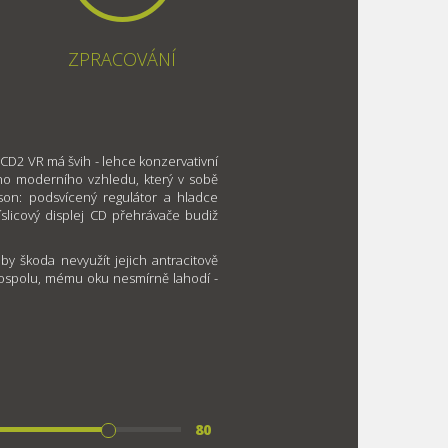
ZPRACOVÁNÍ
D2 VR má švih - lehce konzervativní
ho moderního vzhledu, který v sobě
on: podsvícený regulátor a hladce
íslicový displej CD přehrávače budiž
 by škoda nevyužít jejich antracitově
 pospolu, mému oku nesmírně lahodí -
80