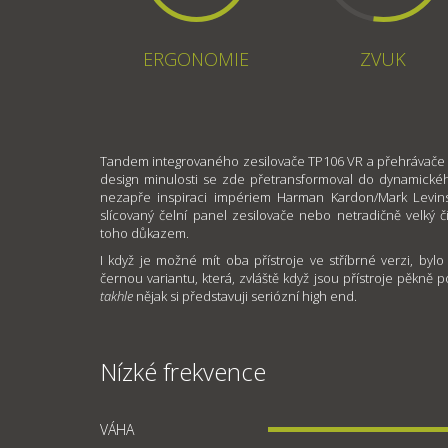
ERGONOMIE
ZVUK
Tandem integrovaného zesilovače TP106 VR a přehrávače C
design minulosti se zde přetransformoval do dynamické
nezapře inspiraci impériem Harman Kardon/Mark Levins
slícovaný čelní panel zesilovače nebo netradičně velký č
toho důkazem.
I když je možné mít oba přístroje ve stříbrné verzi, bylo
černou variantu, která, zvláště když jsou přístroje pěkně
takhle
nějak si představuji seriózní high end.
Nízké frekvence
VÁHA