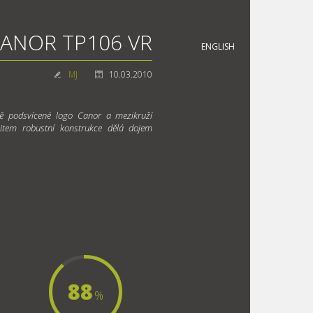
ANOR TP106 VR
ENGLISH
MJ
10.03.2010
tě podsvícené logo Canor a mezikruží
ocitem robustní konstrukce dělá dojem
88
%