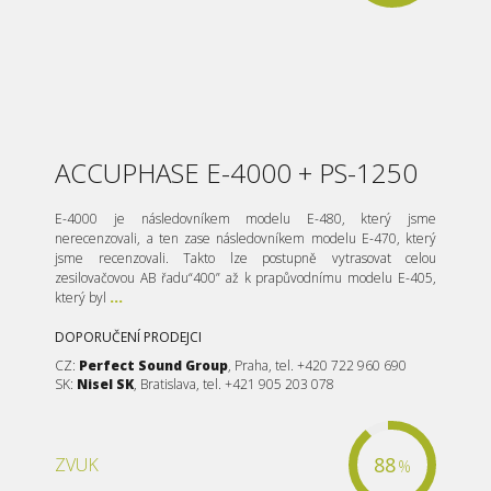
ACCUPHASE E-4000 + PS-1250
E-4000 je následovníkem modelu E-480, který jsme
nerecenzovali, a ten zase následovníkem modelu E-470, který
jsme recenzovali. Takto lze postupně vytrasovat celou
zesilovačovou AB řadu“400” až k prapůvodnímu modelu E-405,
který byl
...
DOPORUČENÍ PRODEJCI
CZ:
Perfect Sound Group
, Praha, tel. +420 722 960 690
SK:
Nisel SK
, Bratislava, tel. +421 905 203 078
88
ZVUK
%