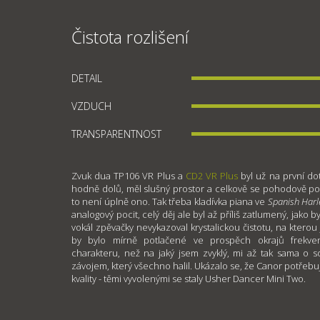
Čistota rozlišení
DETAIL
VZDUCH
TRANSPARENTNOST
Zvuk dua TP106 VR Plus a
CD2 VR Plus
byl už na první dot
hodně dolů, měl slušný prostor a celkově se pohodově posl
to není úplně ono. Tak třeba kladívka piana ve
Spanish Har
analogový pocit, celý děj ale byl až příliš zatlumený, jako by
vokál zpěvačky nevykazoval krystalickou čistotu, na kterou
by bylo mírně potlačené ve prospěch okrajů frekve
charakteru, než na jaký jsem zvyklý, mi až tak sama o so
závojem, který všechno halil. Ukázalo se, že Canor potřeb
kvality - těmi vyvolenými se staly Usher Dancer Mini Two.