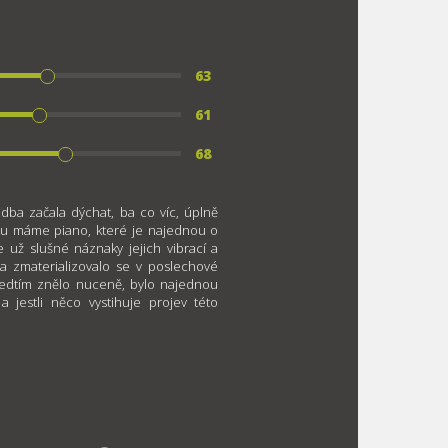
63
61
68
dba začala dýchat, ba co víc, úplně
 tu máme piano, které je najednou o
e už slušné náznaky jejich vibrací a
 a zmaterializovalo se v poslechové
předtím znělo nuceně, bylo najednou
 jestli něco vystihuje projev této