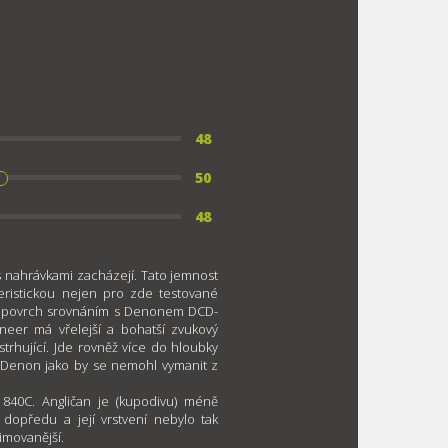
48
50
48
 s nahrávkami zacházejí. Tato jemnost
eristickou nejen pro zde testované
na povrch srovnáním s Denonem DCD-
oneer má vřelejší a bohatší zvukový
strhující. Jde rovněž více do hloubky
. Denon jako by se nemohl vymanit z
 840C. Angličan je (kupodivu) méně
dopředu a její vrstvení nebylo tak
imovanější.