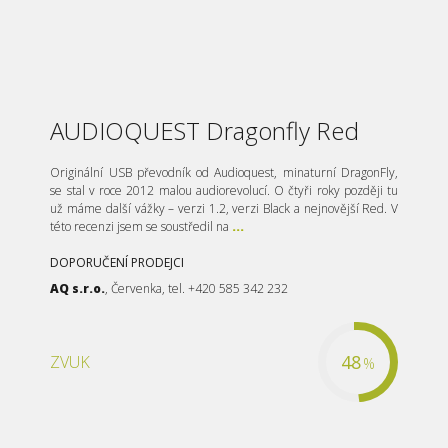
AUDIOQUEST Dragonfly Red
Originální USB převodník od Audioquest, minaturní DragonFly,
se stal v roce 2012 malou audiorevolucí. O čtyři roky později tu
už máme další vážky – verzi 1.2, verzi Black a nejnovější Red. V
této recenzi jsem se soustředil na
...
DOPORUČENÍ PRODEJCI
AQ s.r.o.
, Červenka, tel. +420 585 342 232
48
ZVUK
%