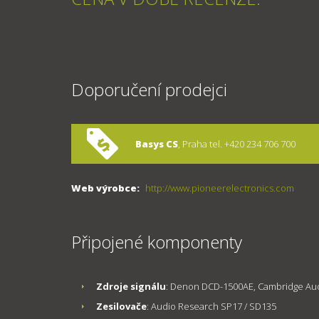
Doporučení prodejci
Basys CS
, Praha tel. +420 234 706 700
Web výrobce:
http://www.pioneerelectronics.com
Připojené komponenty
Zdroje signálu
: Denon DCD-1500AE, Cambridge Au
Zesilovače
: Audio Research SP17 / SD135