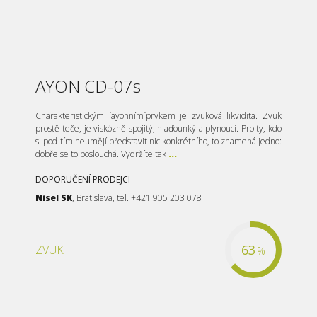
AYON CD-07s
Charakteristickým ´ayonním´prvkem je zvuková likvidita. Zvuk
prostě teče, je viskózně spojitý, hlaďounký a plynoucí. Pro ty, kdo
si pod tím neumějí představit nic konkrétního, to znamená jedno:
dobře se to poslouchá. Vydržíte tak
...
DOPORUČENÍ PRODEJCI
Nisel SK
, Bratislava, tel. +421 905 203 078
63
ZVUK
%