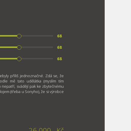
68
68
68
byly příliš jednoznačné. Zdá se, že
odle mě tato udělátka (myslím tím
u nepatří, svádějí pak ke zbytečnému
ojem (třeba u Sonyho), že si výrobce
26 000,- Kč