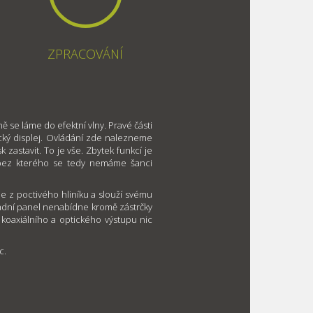
ZPRACOVÁNÍ
ně se láme do efektní vlny. Pravé části
ký displej. Ovládání zde nalezneme
k zastavit. To je vše. Zbytek funkcí je
 bez kterého se tedy nemáme šanci
je z poctivého hliníku a slouží svému
Zadní panel nenabídne kromě zástrčky
 koaxiálního a optického výstupu nic
c.