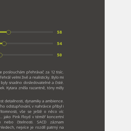
58
54
50
 že poslouchám přehrávač za 12 tisíc.
řehrál velmi živě a realisticky. Bylo mi
 byly snadno dosledovatelné a čisté.
ek. Kytara zněla razantně, tóny měly
st detailnosti, dynamiky a ambience.
o odstupňování, v nahrávce přibyl i
ítomnosti, vše se ještě o něco víc
... jako Pink Floyd v téměř koncertní
ku nebo čitelnosti. SACD záznam
hledech, nejvíce je rozdíl patrný na