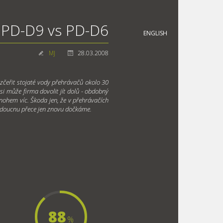
PD-D9 vs PD-D6
ENGLISH
MJ
28.03.2008
čeřit stojaté vody přehrávačů okolo 30
si může firma dovolit jít dolů - obdobný
nohem víc. Škoda jen, že v přehrávačích
 budoucnu přece jen znovu dočkáme.
88
%