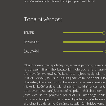
textuře jednotlivých tónů, která je o poznání hladší.
Tonální věrnost
TÉMBR
DYNAMIKA
ČASOVÁNÍ
Oba Pioneery mají společný rys, a tím je jemnost, s jakou
je odrazem firemního Legato Link obvodu a je charakt
přehrávače. Zvuková sofistikovanost nejlépe vyplynula 
1500AE. Ačkoli jsou si s PD-D9 jinak velmi podobni, Pi
charakter, který činí hudbu barevnější, více emocionálně 
(nízké kmitočty) a dává tak nahrávkám solidní fundament
pout, zvuk je svázanější a má mírně prkennější charakter.
Ještě více se to projevilo při duelu s Cambridge Azur
transparentní, prostorová scéna byla lehce předsunuta 
zřetelné. I po dynamické stránce se zdál Cambridge kompr