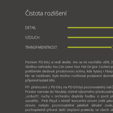
Čistota rozlišení
DETAIL
VZDUCH
TRANSPARENTNOST
Pioneer PD-D6-J si vedl skvěle. Ani se mi nechtělo věřit,
Skvělou nahrávku
You Can Leave Your Hat On
(Joe Cocker)
p
potěšením sledovat prostorovou scénu, kde kytary i hlasy
Nic se neslévalo, bylo možno rozlišovat postavení sborist
příjemně kulaté tělo.
Při přehození z PD-D6-J na PD-D9 byl pozorovatelný nárů
Prostor naroste do hloubky včetně výborného předozadníh
„vzduch“, ruchy v orchestru doplnily hudbu o pocit př
zaostřilo. Pink Floyd v téměř koncertní úrovni zněli jako
úrovni, nebylo pozorovatelné jakékoli slévání zvu
pochopitelně přinesl další zlepšení prakticky ve všech o