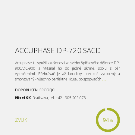
ACCUPHASE DP-720 SACD
Accuphase tu využil zkušenosti ze svého špičkového dělence DP-
900/DC-900 a vtěsnal ho do jedné skříně, spolu s pár
vylepšeními. Přehrávač je až fanaticky precizně vyrobený a
smontovaný - všechno perfektně lícuje, po spojovacích
...
DOPORUČENÍ PRODEJCI
Nisel SK
, Bratislava, tel. +421 905 203 078
94
ZVUK
%