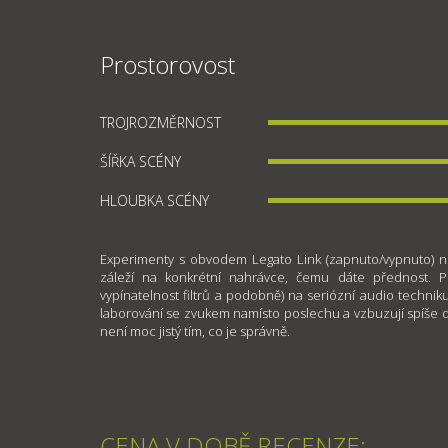
Prostorovost
TROJROZMĚRNOST
ŠÍŘKA SCÉNY
HLOUBKA SCÉNY
Experimenty s obvodem Legato Link (zapnuto/vypnuto) ne
záleží na konkrétní nahrávce, čemu dáte přednost. P
vypínatelnost filtrů a podobně) na seriózní audio technik
laborování se zvukem namísto poslechu a vzbuzují spíše d
není moc jistý tím, co je správně.
CENA V DOBĚ RECENZE: