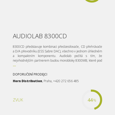
AUDIOLAB 8300CD
8300CD představuje kombinaci předzesilovače, CD přehrávače
a D/A převodníku (ESS Sabre DAC), všechno v jednom úhledném
a kompaktním komponentu. Audiolab počítá s tím, že
nejvhodnějším partnerem budou monobloky 8300MB, které pod
...
DOPORUČENÍ PRODEJCI
Horn Distribution
, Praha, +420 272 656 485
44
ZVUK
%