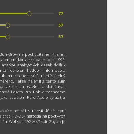
77
57
57
urr-Brown a pochopitelně i firemní
 patentem konverze dat v roce 1992.
o analýze analogových desek došli k
vněž nositelem hudební informace a
 tak má mnohem větší upotřebitelný
měřeno. Takže nelenili a tento šum
é konverzi stal nositelem dodatečných
variantě Legato Pro. Pokud nechceme
jako tlačítkem Pure Audio vyřadit z
ak více pohráli s tuhostí skříně - nyní
je proti PD-D6-J narostla na poctivých
ními Wolfson 192kHz/24bit. Zbytek je