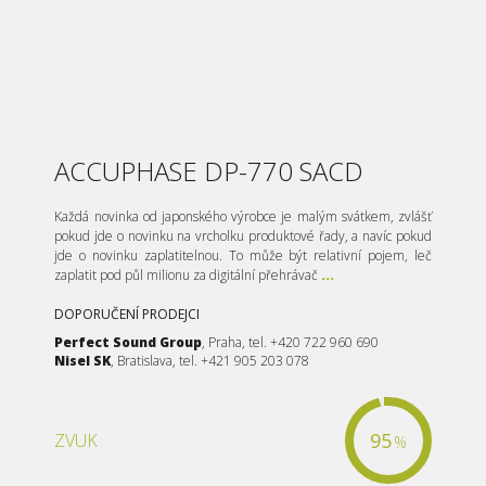
ACCUPHASE DP-770 SACD
Každá novinka od japonského výrobce je malým svátkem, zvlášť
pokud jde o novinku na vrcholku produktové řady, a navíc pokud
jde o novinku zaplatitelnou. To může být relativní pojem, leč
zaplatit pod půl milionu za digitální přehrávač
...
DOPORUČENÍ PRODEJCI
Perfect Sound Group
, Praha, tel. +420 722 960 690
Nisel SK
, Bratislava, tel. +421 905 203 078
95
ZVUK
%