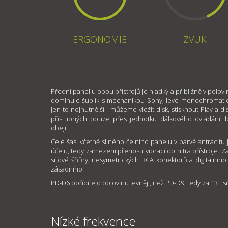
ERGONOMIE
ZVUK
Přední panel u obou přístrojů je hladký a přibližně v polovi
dominuje šuplík s mechanikou Sony, levé monochromatic
jen to nejnutnější - můžeme vložit disk, stisknout Play a dis
přístupných pouze přes jednotku dálkového ovládání,
obejít.
Celé šasi včetně silného čelního panelu v barvě antracitu 
účelu, tedy zamezení přenosu vibrací do nitra přístroje. 
síťové šňůry, nesymetrických RCA konektorů a digitálního
zásadního.
PD-D6 pořídíte o polovinu levněji, než PD-D9, tedy za 13 tisí
Nízké frekvence