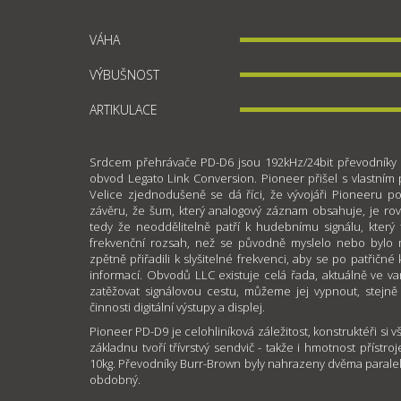
VÁHA
VÝBUŠNOST
ARTIKULACE
Srdcem přehrávače PD-D6 jsou 192kHz/24bit převodníky B
obvod Legato Link Conversion. Pioneer přišel s vlastním
Velice zjednodušeně se dá říci, že vývojáři Pioneeru p
závěru, že šum, který analogový záznam obsahuje, je ro
tedy že neoddělitelně patří k hudebnímu signálu, který
frekvenční rozsah, než se původně myslelo nebo bylo 
zpětně přiřadili k slyšitelné frekvenci, aby se po patřičn
informací. Obvodů LLC existuje celá řada, aktuálně ve 
zatěžovat signálovou cestu, můžeme jej vypnout, stejně 
činnosti digitální výstupy a displej.
Pioneer PD-D9 je celohliníková záležitost, konstruktéři si vš
základnu tvoří třívrstvý sendvič - takže i hmotnost přístro
10kg. Převodníky Burr-Brown byly nahrazeny dvěma paralel
obdobný.