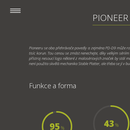
PIONEER 
Pioneeru se oba přehrávače povedly a zejména PD-D9 může roz
tisíc korun. Tou cenou se zmást nenechejte, díky velkým sériím 
přístroj nesoucí logo některé z malosériových značek by stál m
není použita skvělá mechanika Stable Platter, ale třeba se jí v
Funkce a forma
43
95
%
%