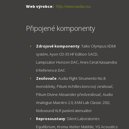
Web výrobce:
http://www.wadax.eu
Připojené komponenty
Zdrojové komponenty
: Taiko Olympus XDMI
systém, Ayon CD-35 HF Edition SACD,
Lampizator Horizon DAC, Aries Cerat Kassandra
II Reference DAC
Zesilovače
: Audia Flight Strumento No.8
monobloky, Pilium Achilles koncový zesilovač,
Pilium Divine Alexander předzesilovač, Audio
Analogue Maestro 2.0, EAM Lab Classic 202i,
Nobsound XLR pasívní atenuátor
Reprosoustavy
: Silent Laboratories
Equilibrium, Kroma Atelier Matilde, YG Acoustics