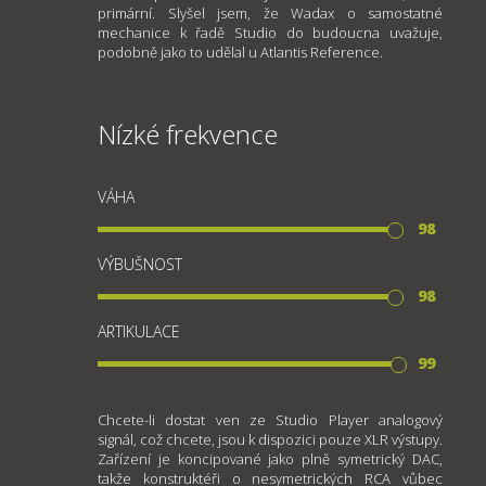
primární. Slyšel jsem, že Wadax o samostatné
mechanice k řadě Studio do budoucna uvažuje,
podobně jako to udělal u Atlantis Reference.
Nízké frekvence
VÁHA
98
VÝBUŠNOST
98
ARTIKULACE
99
Chcete-li dostat ven ze Studio Player analogový
signál, což chcete, jsou k dispozici pouze XLR výstupy.
Zařízení je koncipované jako plně symetrický DAC,
takže konstruktéři o nesymetrických RCA vůbec