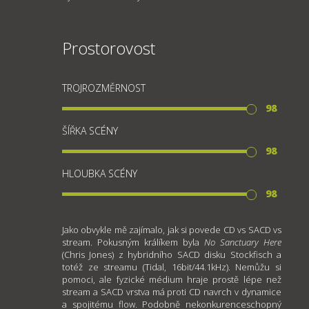
Prostorovost
TROJROZMĚRNOST
98
ŠÍŘKA SCÉNY
98
HLOUBKA SCÉNY
98
Jako obvykle mě zajímalo, jak si povede CD vs SACD vs
stream. Pokusným králíkem byla
No Sanctuary Here
(Chris Jones) z hybridního SACD disku Stockfisch a
totéž ze streamu (Tidal, 16bit/44.1kHz). Nemůžu si
pomoci, ale fyzické médium hraje prostě lépe než
stream a SACD vrstva má proti CD navrch v dynamice
a spojitému flow. Podobně nekonkurenceschopný