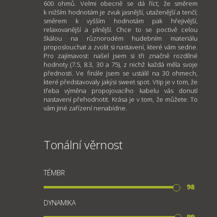
600 ohmů. Velmi obecně se dá říct, že směrem
k nižším hodnotám je zvuk jasnější, utaženější a tenčí;
směrem k vyšším hodnotám pak hřejivější,
relaxovanější a plnější. Chce to se poctivě celou
škálou na různorodém hudebním materiálu
proposlouchat a zvolit si nastavení, které vám sedne.
Pro zajímavost: našel jsem si tři značně rozdílné
hodnoty (7.5, 8.3, 30 a 75), z nichž každá měla svoje
přednosti. Ve finále jsem se ustálil na 30 ohmech,
které představovaly jakýsi sweet spot. Vtip je v tom, že
třeba výměna propojovacího kabelu vás donutí
nastavení přehodnotit. Krása je v tom, že můžete. To
vám jiné zařízení nenabídne.
Tonální věrnost
TÉMBR
98
DYNAMIKA
99