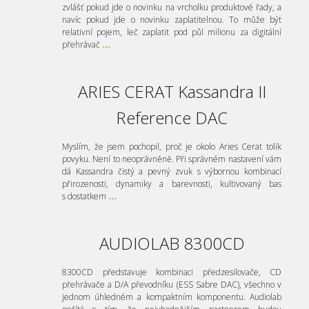
zvlášť pokud jde o novinku na vrcholku produktové řady, a
navíc pokud jde o novinku zaplatitelnou. To může být
relativní pojem, leč zaplatit pod půl milionu za digitální
přehrávač
...
ARIES CERAT Kassandra II
Reference DAC
Myslím, že jsem pochopil, proč je okolo Aries Cerat tolik
povyku. Není to neoprávněně. Při správném nastavení vám
dá Kassandra čistý a pevný zvuk s výbornou kombinací
přirozenosti, dynamiky a barevnosti, kultivovaný bas
s dostatkem
...
AUDIOLAB 8300CD
8300CD představuje kombinaci předzesilovače, CD
přehrávače a D/A převodníku (ESS Sabre DAC), všechno v
jednom úhledném a kompaktním komponentu. Audiolab