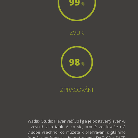
99
%
ZVUK
98
%
ZPRACOVÁNÍ
Wadax Studio Player váží 30 kg a je postavený zvenku
i zevnitř jako tank. A co víc, kromě zesilovače má
v sobě všechno, co můžete k přehrávání digitálního
formátu potřebovat – je to streamer, DAC, CD a SACD