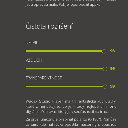
jsou opravdu malé. Pak je lepší použít appku.
Čistota rozlišení
DETAIL
98
VZDUCH
99
TRANSPARENTNOST
99
Wadax Studio Player má tři fantastické vychytávky,
které z něj dělají to, co je – tedy nejlepší all-in-one
digitální přehrávač, který je v současnosti na trhu.
Za prvé, umožňuje přepínat polaritu (0-180°). Pomůže
to tam, kde nahrávka opustila mastering s opačnou