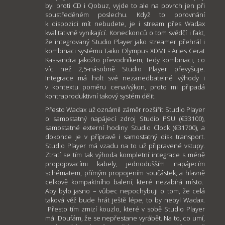
byl proti CD i Qobuz, vyjde to ale na povrch jen při
soustředěném poslechu. Když to porovnání
k dispozici mít nebudete, je i stream přes Wadax
kvalitativně vynikající. Koneckonců o tom svědčí i fakt,
že integrovaný Studio Player jako streamer přehrál i
kombinaci systému Taiko Olympus XDMI s Aries Cerat
Kassandra jakožto převodníkem, tedy kombinaci, co
víc než 2,5-násobně Studio Player převyšuje.
Integrace má holt své nezanedbatelné výhody i
v kontextu poměru cena/výkon, proto mi připadá
kontraproduktivní takový systém dělit.
Přesto Wadax už oznámil záměr rozšířit Studio Player
o samostatný napájecí zdroj Studio PSU (€33100),
samostatné externí hodiny Studio Clock (€31700), a
dokonce je v přípravě i samostatný disk transport.
Studio Player má vzadu na to už připravené vstupy.
Ztratí se tím tak výhoda kompletní integrace s méně
propojovacími kabely, jednodušším napájecím
schématem, přímým propojením součástek, a hlavně
celkově kompaktního balení, které nezabírá místo.
Aby bylo jasno – vůbec nepochybuji o tom, že celá
taková věž bude hrát ještě lépe, to by nebyl Wadax.
Přesto tím zmizí kouzlo, které v sobě Studio Player
má. Doufám, že se nepřestane vyrábět. Na to, co umí,