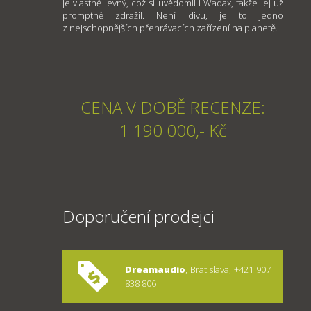
je vlastně levný, což si uvědomil i Wadax, takže jej už
promptně zdražil. Není divu, je to jedno
z nejschopnějších přehrávacích zařízení na planetě.
CENA V DOBĚ RECENZE:
1 190 000,- Kč
Doporučení prodejci
Dreamaudio
, Bratislava, +421 907
838 806