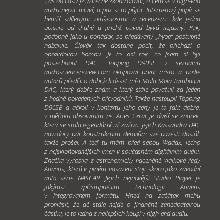
Čas od času je užitečné zkontrolovat, o čem se v high-end
audiu nejvíc mluví, a pak si to půjčit. Internetový papír se
hemží sdílenými zkušenostmi a recenzemi, kde jedna
opisuje od druhé a jejichž původ bývá nejasný. Pak,
podobně jako u pohádek, se předávaný „hype“ postupně
nabaluje. Člověk tak dostane pocit, že přichází o
opravdovou bombu. Je to asi rok, co jsem si byl
poslechnout DAC. Topping D90SE v seznamu
audiosciencereview.com okupoval první místo a podle
autorů předčil o dobrých deset míst Mola Mola Tambaqui
DAC, který dobře znám a který stále považuji za jeden
z hodně povedených převodníků. Takže nastoupil Topping
D90SE a ačkoli v kontextu jeho ceny je to fakt dobré,
v měřítku absolutním ne. Aries Cerat je další se značek,
která se stala legendární už zaživa. Jejich Kassandra DAC
navzdory pár konstrukčním detailům své pověsti dostál,
takže prošel. A teď tu mám před sebou Wadax, jedno
z nejskloňovanějších jmen v současném digitálním audiu.
Značka vyrostla z astronomicky naceněné vlajkové řady
Atlantis, která v plném nasazení stojí skoro jako závodní
auto série NASCAR. Jejich nejnovější Studio Player je
jakýmsi zpřístupněním technologií Atlantis
v integrovaném formátu. Hned na začátek mohu
prohlásit, že ač stále nejde o finančně zanedbatelnou
částku, je to jedna z nejlepších koupí v high-end audiu.