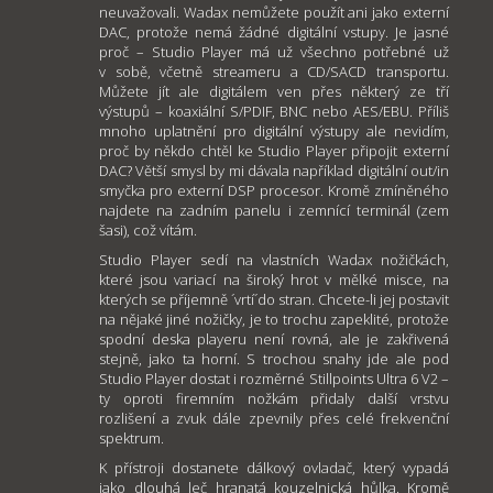
neuvažovali. Wadax nemůžete použít ani jako externí
DAC, protože nemá žádné digitální vstupy. Je jasné
proč – Studio Player má už všechno potřebné už
v sobě, včetně streameru a CD/SACD transportu.
Můžete jít ale digitálem ven přes některý ze tří
výstupů – koaxiální S/PDIF, BNC nebo AES/EBU. Příliš
mnoho uplatnění pro digitální výstupy ale nevidím,
proč by někdo chtěl ke Studio Player připojit externí
DAC? Větší smysl by mi dávala například digitální out/in
smyčka pro externí DSP procesor. Kromě zmíněného
najdete na zadním panelu i zemnící terminál (zem
šasi), což vítám.
Studio Player sedí na vlastních Wadax nožičkách,
které jsou variací na široký hrot v mělké misce, na
kterých se příjemně ´vrtí´do stran. Chcete-li jej postavit
na nějaké jiné nožičky, je to trochu zapeklité, protože
spodní deska playeru není rovná, ale je zakřivená
stejně, jako ta horní. S trochou snahy jde ale pod
Studio Player dostat i rozměrné Stillpoints Ultra 6 V2 –
ty oproti firemním nožkám přidaly další vrstvu
rozlišení a zvuk dále zpevnily přes celé frekvenční
spektrum.
K přístroji dostanete dálkový ovladač, který vypadá
jako dlouhá leč hranatá kouzelnická hůlka. Kromě