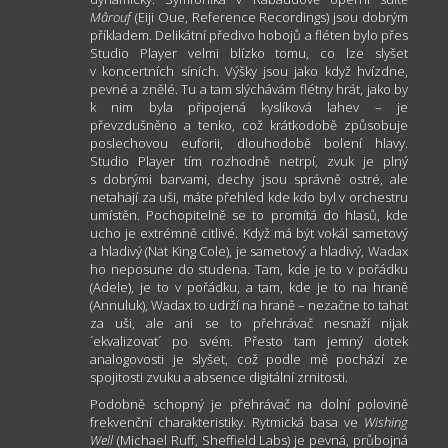
Mârouf
(Eiji Oue, Reference Recordings) jsou dobrým
příkladem. Delikátní předivo hobojů a fléten bylo přes
Studio Player velmi blízko tomu, co lze slyšet
v koncertních síních. Výšky jsou jako když hvízdne,
pevné a znělé. Tu a tam slýchávám flétny hrát, jako by
k nim byla připojená kyslíková lahev – je
převzdušněno a tenko, což krátkodobě způsobuje
poslechovou euforii, dlouhodobě bolení hlavy.
Studio Player tím rozhodně netrpí, zvuk je plný
s dobrými barvami, dechy jsou správně ostré, ale
netahají za uši, máte přehled kde kdo byl v orchestru
umístěn. Pochopitelně se to promítá do hlasů, kde
ucho je extrémně citlivé. Když má být vokál sametový
a hladivý (Nat King Cole), je sametový a hladivý, Wadax
ho neposune do studena. Tam, kde je to v pořádku
(Adele), je to v pořádku, a tam, kde je to na hraně
(Annuluk), Wadax to udrží na hraně – nezačne to tahat
za uši, ale ani se to přehrávač nesnaží nijak
´ekvalizovat´ po svém. Přesto tam jemný dotek
analogovosti je slyšet, což podle mě pochází ze
spojitosti zvuku a absence digitální zrnitosti.
Podobně schopný je přehrávač na dolní polovině
frekvenční charakteristiky. Rytmická basa ve
Wishing
Well
(Michael Ruff, Sheffield Labs) je pevná, průbojná