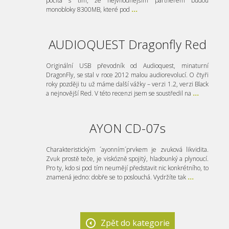
počítá s tím, že nejvhodnějším partnerem budou
monobloky 8300MB, které pod
...
AUDIOQUEST Dragonfly Red
Originální USB převodník od Audioquest, minaturní
DragonFly, se stal v roce 2012 malou audiorevolucí. O čtyři
roky později tu už máme další vážky – verzi 1.2, verzi Black
a nejnovější Red. V této recenzi jsem se soustředil na
...
AYON CD-07s
Charakteristickým ´ayonním´prvkem je zvuková likvidita.
Zvuk prostě teče, je viskózně spojitý, hlaďounký a plynoucí.
Pro ty, kdo si pod tím neumějí představit nic konkrétního, to
znamená jedno: dobře se to poslouchá. Vydržíte tak
...
Zpět do kategorie