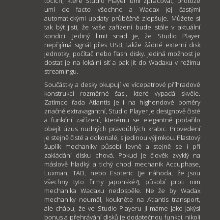
tocích, které Studio Player umí zpracovat, protože
umí de facto všechno a Wadax jej častými
automatickými updaty průběžně zlepšuje. Můžete si
tak být jisti, že vaše zařízení bude stále v aktuální
kondici. Jediný limit snad je, že Studio Player
nepřijímá signál přes USB, takže žádné externí disk
jednotky, počítač nebo flash disky. Jediná možnost je
dostat je na lokální síť a pak jít do Wadaxu v režimu
streamingu.
Součástky a desky okupují ve vícepatrové příhradové
konstrukci rozměrné šasi, které vypadá skvěle.
Zatímco řada Atlantis je i na highendové poměry
značně extravagantní, Studio Player je designově čisté
a funkční zařízení, kterému se elegantně podařilo
obejít úzus nudných pravoúhlých krabic. Provedení
je stejně čisté a dokonalé, s jedinou výjimkou. Plastový
šuplík mechaniky působí levně a stejně se i při
zakládání disku chová. Pokud je člověk zvyklý na
máslově hladký a tichý chod mechanik Accuphase,
Luxman, TAD, nebo Esoteric (je náhoda, že jsou
všechny tyto firmy japonské?), působí proti nim
mechanika Wadaxu nedospěle. Ne že by Wadax
mechaniky neuměl, koukněte na Atlantis transport,
ale chápu, že ve Studio Playeru ji máme jako jakýsi
bonus a přehrávání disků je dodatečnou funkcí, nikoli