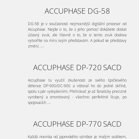
ACCUPHASE DG-58
DG-58 je v současnosti nejmocnější digitální procesor od
Accuphase. Nejde o to, že s jeho pomocí dokážete dostat
úžasný zvuk, ale hlavně o to, že si tento zvuk doslova
vytvoříte na míru svým představám. A pokud se představy
změní,
...
ACCUPHASE DP-720 SACD
Accuphase tu využil zkušenosti ze svého špičkového
dělence DP-900/DC-900 a vtěsnal ho do jedné skříně,
spolu s pár vylepšeními. Přehrávač je až fanaticky precizně
vyrobený a smontovaný - všechno perfektně lícuje, po
spojovacích
...
ACCUPHASE DP-770 SACD
Každá novinka od japonského výrobce je malým svátkem,