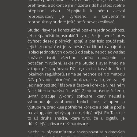
přehrávač, a dokonce jím můžete řídit hlasitost včetně
přepínání zisku. Připojíte-li k němu aktivní
reprosoustavy, je vyřešeno. S konvenčními
reproduktory budete ještě potřebovat zesilovač.
Studio Player je konstrukčně opakem jednoduchosti.
Jeho španělští konstruktéři tvrdí, že je uvnitř přes
čtyřicet desek plošných spojů a pár tisíc součástek.
Jejich značná část je zaměstnána filtrací napájení a
izolací jednotlivých obvodů od sebe, neboť jak Wadax
správně tvrdí, všechno začíná napájením a
potlačením rušení. Takže má Studio Player hned na
vstupu pětistupňovou DC regulaci a kaskádu třiceti
lokálních regulátorů. Firma se nechce dělit o metodu
D/A převodu, nicméně poukazuje na to, že za její
jedinečností stojí fázová a časová korekce v reálném
čase, kterou nazývá “musIC”. Zjednodušené řečeno,
uvnitř pracuje výkonný software, který neustále
vyhodnocuje vztahovou funkci mezi vstupem a
výstupem, predikuje potřebné korekce a pak je posílá
na vstup, aby byl výstup co nejideálnější. Po Taiko je
to už druhá značka, která tvrdí, že u digitálu je
důležitější software než hardware.
Nechci tu plýtvat místem a rozepisovat se o datových