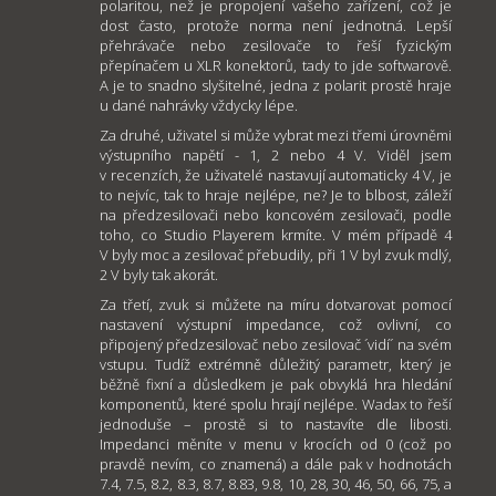
polaritou, než je propojení vašeho zařízení, což je
dost často, protože norma není jednotná. Lepší
přehrávače nebo zesilovače to řeší fyzickým
přepínačem u XLR konektorů, tady to jde softwarově.
A je to snadno slyšitelné, jedna z polarit prostě hraje
u dané nahrávky vždycky lépe.
Za druhé, uživatel si může vybrat mezi třemi úrovněmi
výstupního napětí - 1, 2 nebo 4 V. Viděl jsem
v recenzích, že uživatelé nastavují automaticky 4 V, je
to nejvíc, tak to hraje nejlépe, ne? Je to blbost, záleží
na předzesilovači nebo koncovém zesilovači, podle
toho, co Studio Playerem krmíte. V mém případě 4
V byly moc a zesilovač přebudily, při 1 V byl zvuk mdlý,
2 V byly tak akorát.
Za třetí, zvuk si můžete na míru dotvarovat pomocí
nastavení výstupní impedance, což ovlivní, co
připojený předzesilovač nebo zesilovač ´vidí´ na svém
vstupu. Tudíž extrémně důležitý parametr, který je
běžně fixní a důsledkem je pak obvyklá hra hledání
komponentů, které spolu hrají nejlépe. Wadax to řeší
jednoduše – prostě si to nastavíte dle libosti.
Impedanci měníte v menu v krocích od 0 (což po
pravdě nevím, co znamená) a dále pak v hodnotách
7.4, 7.5, 8.2, 8.3, 8.7, 8.83, 9.8, 10, 28, 30, 46, 50, 66, 75, a