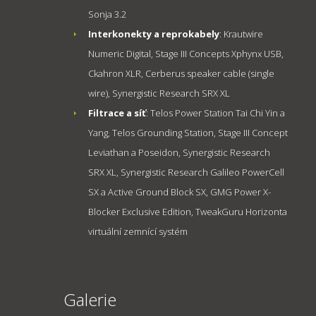
Sonja 3.2
Interkonekty a reprokabely
: Krautwire
Numeric Digital, Stage III Concepts Xphynx USB,
Ckahron XLR, Cerberus speaker cable (single
wire), Synergistic Research SRX XL
Filtrace a síť
: Telos Power Station Tai Chi Yin a
Yang, Telos Grounding Station, Stage III Concept
Leviathan a Poseidon, Synergistic Research
SRX XL, Synergistic Research Galileo PowerCell
SX a Active Ground Block SX, GMG Power X-
Blocker Exclusive Edition, TweakGuru Horizonta
virtuální zemnící systém
Galerie