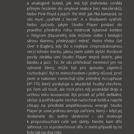
a analogově kulatá, jak má být (nahrávka vznikla
přímým řezáním do vinylové matice bez mezikroků).
Nebo Pink Floyd a jejich
The Wall.
Jak říká kamarád, to
vás musí „vystřelit z kecek“. A s Wadaxem vystřelí.
Nebo způsob, jakým Studio Player postaví do
pravého předního rohu místnosti kytarové kombo
v
Telegram
(Nazareth), kde můžete vidíte i kmitající
silnou tkaninu, překrývající měnič. Nebo třeba
Get
Over It
(Eagles), kdy šlo o nejlépe zreprodukovanou
verzi tohoto tracku, jakou jsem zatím slyšel. Rockové
pecky zkrátka umí Studio Player stejně dobře, jako
klasiku a jazz. To, že vás přehrávač neomezí jen na
vybrané žánry, může být pro spoustu zájemců
rozhodující. Byl to mimochodem i jediný důvod, proč
jsem si nakonec nenechal výše zmíněný Accuphase
DP-770, který poskytuje u akustické hudby všechno,
po čem uši touží, ale rock přes něj postrádal drajv a
určitou míru kousavosti. Byl prostě až příliš delikátní,
občas si potřebujete nechat načechrat košili a naježit
chlupy na předloktí amplifikovanou energií. Studio
Player je zase jednou ten typ zařízení, který – když jej
dostanete do svého vlastnictví – vás motivuje
k proposlouchání celé své sbírky. Nevíte, kam dřív
sáhnout, co si poslechnout dřív. V mém případě by to
bylo tak na dva roky.