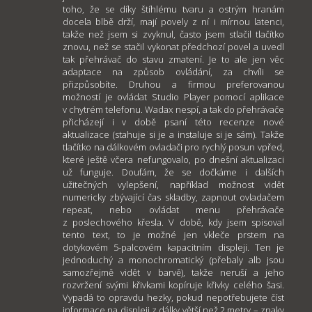
toho, že se díky štíhlému tvaru a ostrým hranám
docela blbě drží, mají povely z ní i mírnou latenci,
takže než jsem si zvyknul, často jsem stlačil tlačítko
znovu, než se stačil vykonat předchozí povel a uvedl
tak přehrávač do stavu zmatení. Je to ale jen věc
adaptace na způsob ovládání, za chvíli se
přizpůsobíte. Druhou a firmou preferovanou
možností je ovládat Studio Player pomocí aplikace
v chytrém telefonu. Wadax nespí, a tak do přehrávače
přicházejí i v době psaní této recenze nové
aktualizace (stahuje si je a instaluje si je sám). Takže
tlačítko na dálkovém ovladači pro rychlý posun vpřed,
které ještě včera nefungovalo, po dnešní aktualizaci
už funguje. Doufám, že se dočkáme i dalších
užitečných vylepšení, například možnost vidět
numericky zbývající čas skladby, zapnout ovladačem
repeat, nebo ovládat menu přehrávače
z poslechového křesla. V době, kdy jsem spisoval
tento text, to je možné jen vkleče prstem na
dotykovém 5-palcovém kapacitním displeji. Ten je
jednoduchý a monochromatický (přebaly alb jsou
samozřejmě vidět v barvě), takže neruší a jeho
rozvržení svými křivkami kopíruje křivky celého šasi.
Vypadá to opravdu hezky, pokud nepotřebujete číst
informace na displeji z dálky větší než 2 metry – znaky