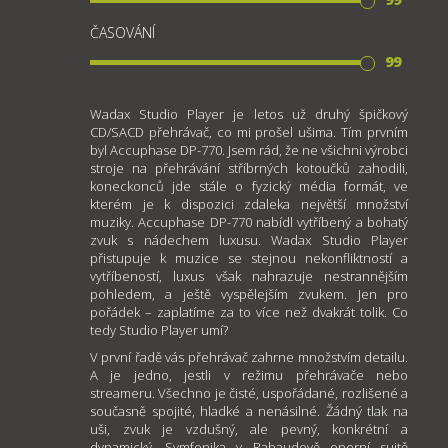
ČASOVÁNÍ
99
Wadax Studio Player je letos už druhý špičkový
CD/SACD přehrávač, co mi prošel ušima. Tím prvním
byl Accuphase DP-770. Jsem rád, že ne všichni výrobci
stroje na přehrávání stříbrných kotoučků zahodili,
koneckonců jde stále o fyzický média formát, ve
kterém je k dispozici zdaleka největší množství
muziky. Accuphase DP-770 nabídl vytříbený a bohatý
zvuk s nádechem luxusu. Wadax Studio Player
přistupuje k muzice se stejnou nekonfliktností a
vytříbeností, luxus však nahrazuje nestrannějším
pohledem, a ještě vyspělejším zvukem. Jen pro
pořádek – zaplatíme za to více než dvakrát tolik. Co
tedy Studio Player umí?
V první řadě vás přehrávač zahrne množstvím detailu.
A je jedno, jestli v režimu přehrávače nebo
streameru. Všechno je čisté, uspořádané, rozlišené a
současně spojité, hladké a nenásilné. Žádný tlak na
uši, zvuk je vzdušný, ale pevný, konkrétní a
dynamický. Symfonika v Rabaudově operní suitě