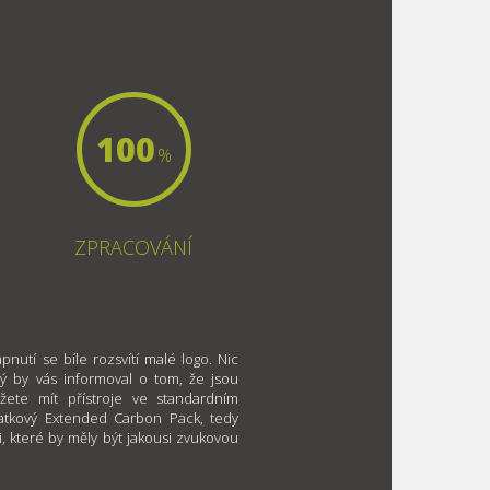
100
%
ZPRACOVÁNÍ
pnutí se bíle rozsvítí malé logo. Nic
ý by vás informoval o tom, že jsou
žete mít přístroje ve standardním
latkový Extended Carbon Pack, tedy
i, které by měly být jakousi zvukovou