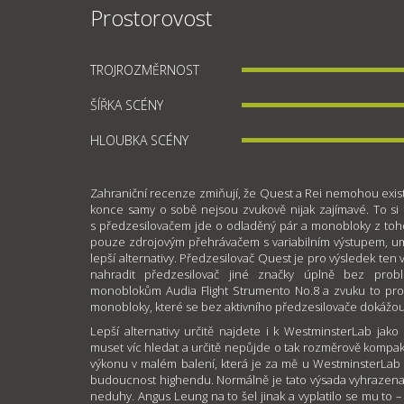
Prostorovost
TROJROZMĚRNOST
ŠÍŘKA SCÉNY
HLOUBKA SCÉNY
Zahraniční recenze zmiňují, že Quest a Rei nemohou exis
konce samy o sobě nejsou zvukově nijak zajímavé. To si 
s předzesilovačem jde o odladěný pár a monobloky z toho 
pouze zdrojovým přehrávačem s variabilním výstupem, umí 
lepší alternativy. Předzesilovač Quest je pro výsledek ten v
nahradit předzesilovač jiné značky úplně bez probl
monoblokům Audia Flight Strumento No.8 a zvuku to pros
monobloky, které se bez aktivního předzesilovače dokážou 
Lepší alternativy určitě najdete i k WestminsterLab ja
muset víc hledat a určitě nepůjde o tak rozměrově kompak
výkonu v malém balení, která je za mě u WestminsterLab 
budoucnost highendu. Normálně je tato výsada vyhrazena 
neduhy. Angus Leung na to šel jinak a vyplatilo se mu to