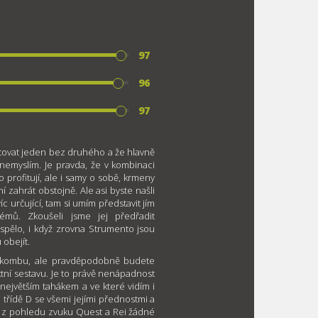
97
96
97
tovat jeden bez druhého a že hlavně
nemyslím. Je pravda, že v kombinaci
profitují, ale i samy o sobě, krmeny
zahrát obstojně. Ale asi byste našli
íc určující, tam si umím představit jím
émů. Zkoušeli jsme jej předřadit
pělo, i když zrovna Strumento jsou
obejít.
ko kombu, ale pravděpodobně budete
tní sestavu. Je to právě nenápadnost
největším tahákem a ve které vidím i
třídě D se všemi jejími přednostmi a
 – z pohledu zvuku Quest a Rei žádné