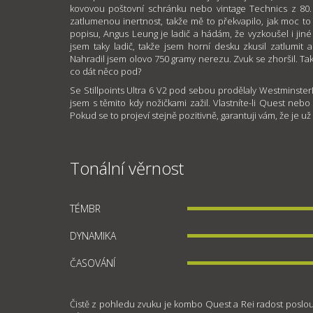
kovovou poštovní schránku nebo vintage Technics z 80. 
zatlumenou inertnost, takže mě to překvapilo, jak moc to 
popisu, Angus Leung je ladič a hádám, že vyzkoušel i jiné 
jsem taky ladič, takže jsem horní desku zkusil zatlumit a 
Nahradil jsem olovo 750 gramy nerezu. Zvuk se zhoršil. T
co dát něco pod?
Se Stillpoints Ultra 6 V2 pod sebou prodělaly Westminster
jsem s těmito kdy nožičkami zažil. Vlastníte-li Quest nebo
Pokud se to projeví stejně pozitivně, garantuji vám, že je u
Tonální věrnost
TÉMBR
DYNAMIKA
ČASOVÁNÍ
Čistě z pohledu zvuku je kombo Quest a Rei radost poslo