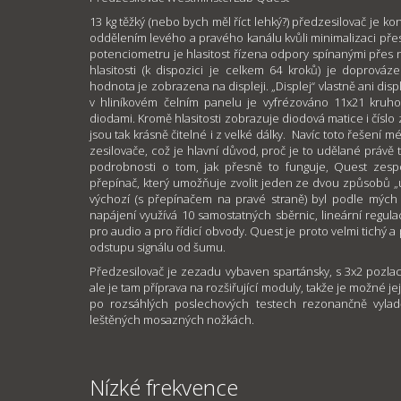
13 kg těžký (nebo bych měl říct lehký?) předzesilovač je k
oddělením levého a pravého kanálu kvůli minimalizaci pře
potenciometru je hlasitost řízena odpory spínanými přes
hlasitosti (k dispozici je celkem 64 kroků) je doprováz
hodnota je zobrazena na displeji. „Displej“ vlastně ani disp
v hliníkovém čelním panelu je vyfrézováno 11x21 kruh
diodami. Kromě hlasitosti zobrazuje diodová matice i čísl
jsou tak krásně čitelné i z velké dálky. Navíc toto řešení 
zesilovače, což je hlavní důvod, proč je to udělané právě
podrobnosti o tom, jak přesně to funguje, Quest zes
přepínač, který umožňuje zvolit jeden ze dvou způsobů „u
výchozí (s přepínačem na pravé straně) byl podle mýc
napájení využívá 10 samostatných sběrnic, lineární regul
pro audio a pro řídicí obvody. Quest je proto velmi tichý a
odstupu signálu od šumu.
Předzesilovač je zezadu vybaven spartánsky, s 3x2 pozla
ale je tam příprava na rozšiřující moduly, takže je možné je
po rozsáhlých poslechových testech rezonančně vyladě
leštěných mosazných nožkách.
Nízké frekvence