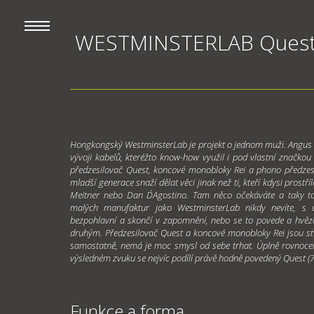
WESTMINSTERLAB Quest 
Hongkongský WestminsterLab je projekt o jednom muži. Angus
vývoji kabelů, kteréžto know-how využil i pod vlastní značkou 
předzesilovač Quest, koncové monobloky Rei a phono předzes
mladší generace snaží dělat věci jinak než ti, kteří kdysi prostř
Meitner nebo Dan D´Agostino. Tam něco očekáváte a taky to
malých manufaktur jako WestminsterLab nikdy nevíte, s 
bezpohlavní a skončí v zapomnění, nebo se to povede a hvěz
druhým. Předzesilovač Quest a koncové monobloky Rei jsou stv
samostatně, nemá je moc smysl od sebe trhat. Úplně rovnocenn
výsledném zvuku se nejvíc podílí právě hodně povedený Quest (7
Funkce a forma