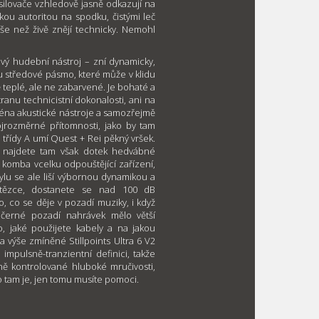
ilovače vzhledově jasně odkazují na
kou autoritou na spodku, čistými leč
še než živě znějí technicky. Nemohl
ový hudební nástroj – zní dynamicky,
omu středové pásmo, které může v klidu
ě teplé, ale ne zabarvené. Je bohaté a
tranu technicistní dokonalosti, ani na
éna akustické nástroje a samozřejmě
rojrozměrné přítomnosti, jako by tam
 třídy A umí Quest + Rei pěkný vršek.
, najdete tam však dotek hedvábné
 komba vcelku odpouštějící zařízení,
ylu se ale liší výbornou dynamikou a
řetězce, dostanete se nad 100 dB
, co se děje v pozadí muziky, i když
 černé pozadí nahrávek mělo větší
o, jaké použijete kabely a na jakou
a výše zmíněné Stillpoints Ultra 6 V2
impulsně-tranzientní definici, takže
ně kontrolované hluboké mručivosti,
o tam je, jen tomu musíte pomoci.