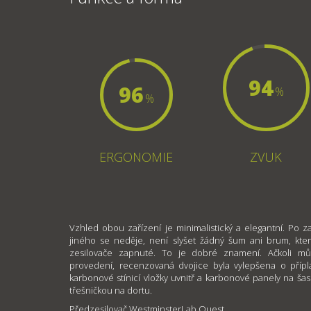
94
96
%
%
ERGONOMIE
ZVUK
Vzhled obou zařízení je minimalistický a elegantní. Po za
jiného se neděje, není slyšet žádný šum ani brum, kter
zesilovače zapnuté. To je dobré znamení. Ačkoli mů
provedení, recenzovaná dvojice byla vylepšena o příp
karbonové stínicí vložky uvnitř a karbonové panely na šas
třešničkou na dortu.
Předzesilovač WestminsterLab Quest