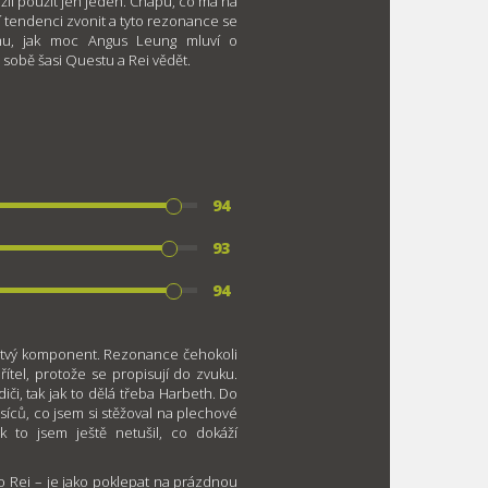
žil použít jen jeden. Chápu, co má na
í tendenci zvonit a tyto rezonance se
omu, jak moc Angus Leung mluví o
sobě šasi Questu a Rei vědět.
94
93
94
rtvý komponent. Rezonance čehokoli
řítel, protože se propisují do zvuku.
či, tak jak to dělá třeba Harbeth. Do
síců, co jsem si stěžoval na plechové
 to jsem ještě netušil, co dokáží
o Rei – je jako poklepat na prázdnou