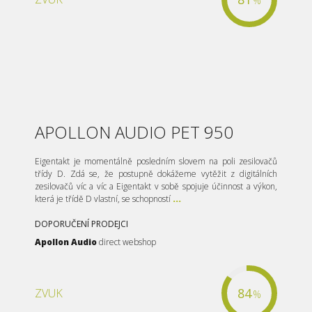
%
APOLLON AUDIO PET 950
Eigentakt je momentálně posledním slovem na poli zesilovačů
třídy D. Zdá se, že postupně dokážeme vytěžit z digitálních
zesilovačů víc a víc a Eigentakt v sobě spojuje účinnost a výkon,
která je třídě D vlastní, se schopností
...
DOPORUČENÍ PRODEJCI
Apollon Audio
direct webshop
84
ZVUK
%