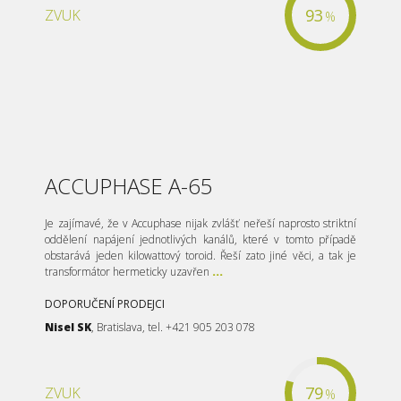
93
ZVUK
%
ACCUPHASE A-65
Je zajímavé, že v Accuphase nijak zvlášť neřeší naprosto striktní
oddělení napájení jednotlivých kanálů, které v tomto případě
obstarává jeden kilowattový toroid. Řeší zato jiné věci, a tak je
transformátor hermeticky uzavřen
...
DOPORUČENÍ PRODEJCI
Nisel SK
, Bratislava, tel. +421 905 203 078
79
ZVUK
%