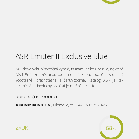
ASR Emitter II Exclusive Blue
Až lidstvo vyhubí sopečná výheň, tsunami nebo Godzilla, některé
části Emitteru zůstanou po jeho majiteli zachované - jsou totiž
vodotěsné, prachotěsné a žáruvzdorné. Katalog ASR je tak
nesmírně jednoduchý, vybírat je možné de facto
...
DOPORUČENÍ PRODEJCI
Audiostudio s.r.o.
, Olomouc, tel. +420 608 752 475
68
ZVUK
%