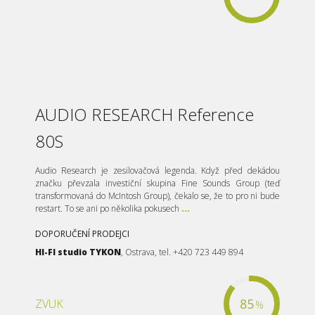
AUDIO RESEARCH Reference
80S
Audio Research je zesilovačová legenda. Když před dekádou
značku převzala investiční skupina Fine Sounds Group (teď
transformovaná do McIntosh Group), čekalo se, že to pro ni bude
restart. To se ani po několika pokusech
...
DOPORUČENÍ PRODEJCI
HI-FI studio TYKON
, Ostrava, tel. +420 723 449 894
85
ZVUK
%