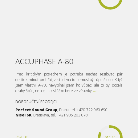
ACCUPHASE A-80
Před kritickým poslechem je potřeba nechat zesilovač pár
desítek minut prohřát, zastudena to nemusí být úplně ono. Když
jsem vlastnil A-70, nevypínal jsem ho vůbec, ale to byl docela
drahý špás, neboť i tak si áčko bere ze zásuvky
...
DOPORUČENÍ PRODEJCI
Perfect Sound Group
, Praha, tel. +420 722 960 690
Nisel SK
, Bratislava, tel. +421 905 203 078
81
ZVUK