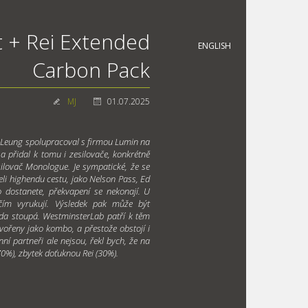
+ Rei Extended
ENGLISH
Carbon Pack
MJ
01.07.2025
 Leung spolupracoval s firmou Lumin na
a přidal k tomu i zesilovače, konkrétně
ilovač Monologue. Je sympatické, že se
íleli highendu cestu, jako Nelson Pass, Ed
 dostanete, překvapení se nekonají. U
čím vyrukují. Výsledek pak může být
da stoupá. WestminsterLab patří k těm
ořeny jako kombo, a přestože obstojí i
í partneři ale nejsou, řekl bych, že na
0%), zbytek doťuknou Rei (30%).