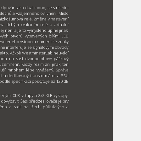
oncipován jako dual mono, se striktním
slechů a vzájemného ovlivnění. Místo
 nízkošumová relé. Změna v nastavení
ena tichým cvakáním relé a aktuální
lej není a je to vymyšleno úplně jinak:
ových otvorů vybavených bílými LED
o zvoleného vstupu a numerické znaky
méně interferuje se signálovými obvody
 takto. Ačkoli WestminsterLab neuvádí
podu na šasi dvoupolohový páčkový
zemnění“. Každý režim zní jinak, ten
h uší mnohem lépe vyvážený. Správa
aci a dedikovaný transformátor a PSU
 podle specifikací poskytuje až 120 dB
cenými XLR vstupy a 2x2 XLR výstupy,
j dovybavit. Šasi předzesilovače je prý
no a stojí na třech půlkulatých a