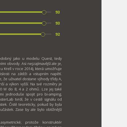
93
93
92
podobný jako u modelu Quest, tedy
i obvody. Asi nejzajímavější ale je,
u Krell v roce 2014), která umožňuje
losti na zátěži a vstupním napětí.
e, že uživatel dostane výhody třídy A,
í a výkon vyšší. Na své rozměry je
00 W do 8, 4 a 2 ohmů. Lze jej také
lmi jednoduše spojit pro bi-amping,
terLab tvrdí, že v cestě signálu od
tek. Čistě teoreticky, pokud by byla
učástek. Zase by ale bylo obtížnější
symetrické; protože konstruktér