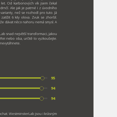
let. Od karbonových vík jsem čekal
drnčí. Ale jak je patrné i z úvodního
varianty, než se rozhodl pro tuto. Já
zatížit 6 kily olova. Zvuk se zhoršil.
akže dávat něco nahoru nemá smysl. A
Lab snad největší transformaci, jakou
 Rei nebo oba, určitě to vyzkoušejte.
ž nevytáhnete.
95
94
94
uchat. WestminsterLab jsou i krásným