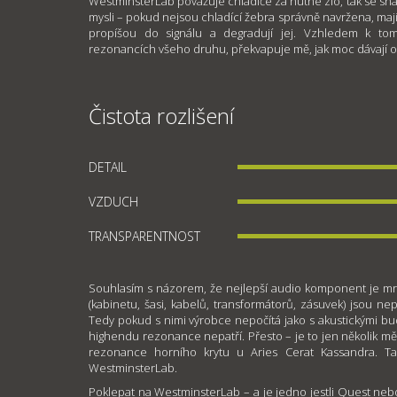
WestminsterLab považuje chladiče za nutné zlo, tak se sna
mysli – pokud nejsou chladící žebra správně navržena, maj
propíšou do signálu a degradují jej. Vzhledem k t
rezonancích všeho druhu, překvapuje mě, jak moc dávají o 
Čistota rozlišení
DETAIL
VZDUCH
TRANSPARENTNOST
Souhlasím s názorem, že nejlepší audio komponent je m
(kabinetu, šasi, kabelů, transformátorů, zásuvek) jsou nep
Tedy pokud s nimi výrobce nepočítá jako s akustickými budi
highendu rezonance nepatří. Přesto – je to jen několik mě
rezonance horního krytu u Aries Cerat Kassandra. Tak
WestminsterLab.
Poklepat na WestminsterLab – a je jedno jestli Quest neb