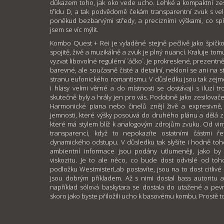
důkazem toho, jak oko vede ucho. Lehké a kompaktní zes
třídu D, a tak podvědomě čekám transparentní zvuk s vel
poněkud bezbarvými středy, a precizními výškami, co spí
jsem se víc mýlit.
Kombo Quest + Rei je vyladěné stejně pečlivě jako špičk
spojitě, živě a muzikálně a zvuk je plný nuancí. Kraluje t
vyzvat libovolné regulérní ´áčko´. Je prokreslené, prezentn
barevné, ale současně čisté a detailní, nekloní se ani na s
stranu eufonického romantismu. V důsledku jsou tak zejm
i hlasy velmi věrné a do místnosti se dostávají s iluzí t
skutečně byly a hrály jen pro vás. Podobně jako zesilovače
Harmonické piana nebo činelů znějí živě a expresivně
jemnosti, které výšky posouvá do druhého plánu a dělá z
které má stylem blíž k analogovým zdrojům zvuku. Od vin
transparencí, když to nepokazíte ostatními částmi 
dynamického odstupu. V důsledku tak slyšíte i hodně toho
ambientní informace jsou podány utlumeněji, jako by
viskozitu. Je to ale něco, co bude dost odvislé od toh
podložku WestmisterLab postavíte, jsou na to dost citlivé 
jsou dobrým příkladem. Až s nimi dostal bass autoritu a 
například sólová baskytara se dostala do utažené a pev
skoro jako byste přiložili ucho k basovému kombu. Prostě t