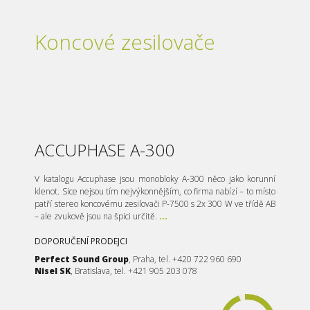
Koncové zesilovače
ACCUPHASE A-300
V katalogu Accuphase jsou monobloky A-300 něco jako korunní
klenot. Sice nejsou tím nejvýkonnějším, co firma nabízí – to místo
patří stereo koncovému zesilovači P-7500 s 2x 300 W ve třídě AB
– ale zvukově jsou na špici určitě.
...
DOPORUČENÍ PRODEJCI
Perfect Sound Group
, Praha, tel. +420 722 960 690
Nisel SK
, Bratislava, tel. +421 905 203 078