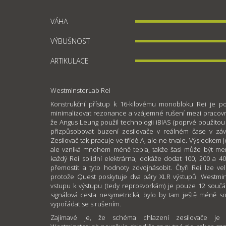
VÁHA
VÝBUŠNOST
ARTIKULACE
WestminsterLab Rei
Konstrukční přístup k 16-kilovému monobloku Rei je 
minimalizovat rezonance a vzájemné rušení mezi pracovním
že Angus Leung použil technologii iBIAS (poprvé použitou 
přizpůsobovat buzení zesilovače v reálném čase v závis
Zesilovač tak pracuje ve třídě A, ale ne trvale. Výsledkem j
ale vzniká mnohem méně tepla, takže šasi může být menš
každý Rei solidní elektrárna, dokáže dodat 100, 200 a 4
přemostit a tyto hodnoty zdvojnásobit. Čtyři Rei lze ve
protože Quest poskytuje dva páry XLR výstupů. Westmins
vstupu k výstupu (tedy reprosvorkám) je pouze 12 součás
signálová cesta nesymetrická, bylo by tam ještě méně so
vypořádat se s rušením.
Zajímavé je, že schéma chlazení zesilovače je a